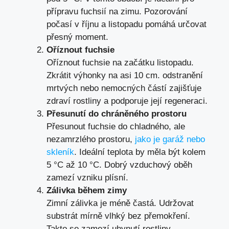
přípravu fuchsií na zimu. Pozorování
počasí v říjnu a listopadu pomáhá určovat
přesný moment.
Oříznout fuchsie
Oříznout fuchsie na začátku listopadu.
Zkrátit výhonky na asi 10 cm. odstranění
mrtvých nebo nemocných částí zajišťuje
zdraví rostliny a podporuje její regeneraci.
Přesunutí do chráněného prostoru
Přesunout fuchsie do chladného, ale
nezamrzlého prostoru,
jako je garáž nebo
skleník
. Ideální teplota by měla být kolem
5 °C až 10 °C. Dobrý vzduchový oběh
zamezí vzniku plísní.
Zálivka během zimy
Zimní zálivka je méně častá. Udržovat
substrát mírně vlhký bez přemokření.
Takto se zamezí uhynutí rostliny.