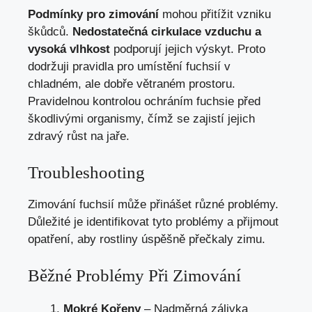
Podmínky pro zimování
mohou přitížit vzniku
škůdců.
Nedostatečná cirkulace vzduchu a
vysoká vlhkost
podporují jejich výskyt. Proto
dodržuji pravidla pro umístění fuchsií v
chladném, ale dobře větraném prostoru.
Pravidelnou kontrolou ochráním fuchsie před
škodlivými organismy, čímž se zajistí jejich
zdravý růst na jaře.
Troubleshooting
Zimování fuchsií může přinášet různé problémy.
Důležité je identifikovat tyto problémy a přijmout
opatření, aby rostliny úspěšně přečkaly zimu.
Běžné Problémy Při Zimování
Mokré Kořeny
– Nadměrná zálivka