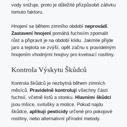
vody snižuje, proto je důležité přizpůsobit zálivku
tomuto faktoru.
Hnojení se během zimního období
neprovádí
.
Zastavení hnojení
pomáhá fuchsiím zpomalit
růst a připravit je na období klidu. Jakmile přijde
jaro a teplota se zvýší, opět začnu s pravidelným
hnojením vhodnými hnojivy pro kvetoucí rostliny.
Kontrola Výskytu Škůdců
Kontrola škůdců je nezbytná během zimních
měsíců.
Pravidelně kontroluji
všechny části
fuchsií, včetně listů a stonku.
Hlavními škůdci
jsou mšice, svilušky a molice. Pokud najdu
škůdce,
aplikuji pesticidy
určené pro pokojové
rostliny, nebo alternativní přírodní metody.