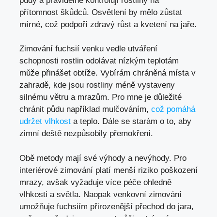
půdy a pravidelně kontroluji rostliny na
přítomnost škůdců. Osvětlení by mělo zůstat
mírné, což podpoří zdravý růst a kvetení na jaře.
Zimování fuchsií venku vedle utváření
schopnosti rostlin odolávat nízkým teplotám
může přinášet obtíže. Vybírám chráněná místa v
zahradě, kde jsou rostliny méně vystaveny
silnému větru a mrazům. Pro mne je důležité
chránit půdu například mulčováním,
což pomáhá
udržet vlhkost
a teplo. Dále se starám o to, aby
zimní deště nezpůsobily přemokření.
Obě metody mají své výhody a nevýhody. Pro
interiérové zimování platí menší riziko poškození
mrazy, avšak vyžaduje více péče ohledně
vlhkosti a světla. Naopak venkovní zimování
umožňuje fuchsiím přirozenější přechod do jara,