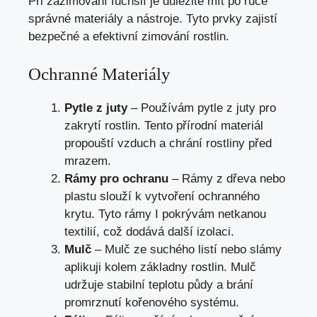
Při zazimování fuchsií je důležité mít po ruce
správné materiály a nástroje. Tyto prvky zajistí
bezpečné a efektivní zimování rostlin.
Ochranné Materiály
Pytle z juty
– Používám pytle z juty pro
zakrytí rostlin. Tento přírodní materiál
propouští vzduch a chrání rostliny před
mrazem.
Rámy pro ochranu
– Rámy z dřeva nebo
plastu slouží k vytvoření ochranného
krytu. Tyto rámy I pokrývám netkanou
textilií, což dodává další izolaci.
Mulč
– Mulč ze suchého listí nebo slámy
aplikuji kolem základny rostlin. Mulč
udržuje stabilní teplotu půdy a brání
promrznutí kořenového systému.