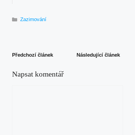
Rubriky
Zazimování
Předchozí článek
Následující článek
Napsat komentář
Komentář