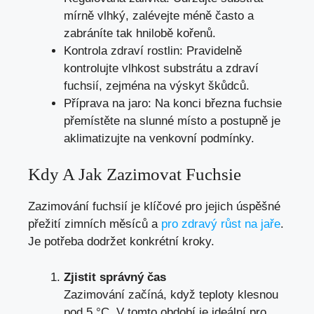
mírně vlhký, zalévejte méně často a
zabráníte tak hnilobě kořenů.
Kontrola zdraví rostlin: Pravidelně
kontrolujte vlhkost substrátu a zdraví
fuchsií, zejména na výskyt škůdců.
Příprava na jaro: Na konci března fuchsie
přemístěte na slunné místo a postupně je
aklimatizujte na venkovní podmínky.
Kdy A Jak Zazimovat Fuchsie
Zazimování fuchsií je klíčové pro jejich úspěšné
přežití zimních měsíců a
pro zdravý růst na jaře
.
Je potřeba dodržet konkrétní kroky.
Zjistit správný čas
Zazimování začíná, když teploty klesnou
pod 5 °C. V tomto období je ideální pro