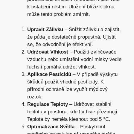
k oslabení rostlin. Uložení blíže k oknu
může tento problém zmírnit.
Upravit Zálivku
– Snížit zálivku a zajistit,
že půda je dostatečně propustná. Ujistit
se, že odvodnění je efektivní.
Udržovat Vlhkost
– Použití zvlhčovače
vzduchu nebo umístění vodní misky vedle
fuchsií pomáhá udržet vlhkost.
Aplikace Pesticidů
– V případě výskytu
škůdců použít vhodné pesticidy. K
přírodní ochraně lze využít mýdlový
roztok.
Regulace Teploty
– Udržovat stabilní
teplotu v prostoru, kde fuchsie přezimují.
Teplota by neměla klesnout pod 5 °C.
Optimalizace Světla
– Poskytnout