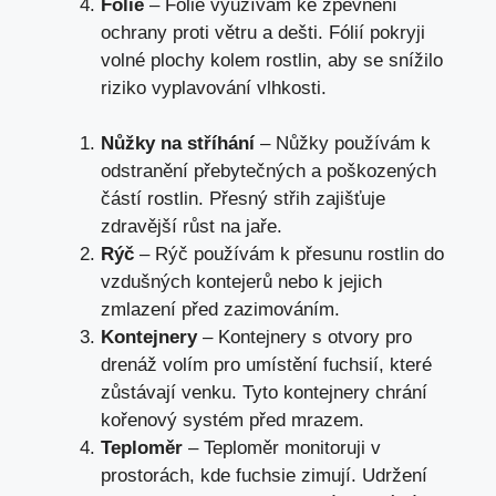
Fólie
– Fólie využívám ke zpevnění
ochrany proti větru a dešti. Fólií pokryji
volné plochy kolem rostlin, aby se snížilo
riziko vyplavování vlhkosti.
Nůžky na stříhání
– Nůžky používám k
odstranění přebytečných a poškozených
částí rostlin. Přesný střih zajišťuje
zdravější růst na jaře.
Rýč
– Rýč používám k přesunu rostlin do
vzdušných kontejerů nebo k jejich
zmlazení před zazimováním.
Kontejnery
– Kontejnery s otvory pro
drenáž volím pro umístění fuchsií, které
zůstávají venku. Tyto kontejnery chrání
kořenový systém před mrazem.
Teploměr
– Teploměr monitoruji v
prostorách, kde fuchsie zimují. Udržení