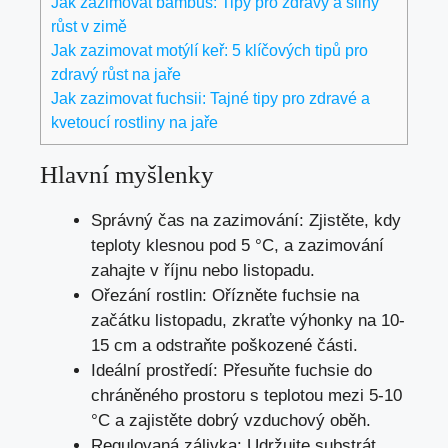
Jak zazimovat bambus: Tipy pro zdravý a silný
růst v zimě
Jak zazimovat motýlí keř: 5 klíčových tipů pro
zdravý růst na jaře
Jak zazimovat fuchsii: Tajné tipy pro zdravé a
kvetoucí rostliny na jaře
Hlavní myšlenky
Správný čas na zazimování: Zjistěte, kdy
teploty klesnou pod 5 °C, a zazimování
zahajte v říjnu nebo listopadu.
Ořezání rostlin: Ořízněte fuchsie na
začátku listopadu, zkraťte výhonky na 10-
15 cm a odstraňte poškozené části.
Ideální prostředí: Přesuňte fuchsie do
chráněného prostoru s teplotou mezi 5-10
°C a zajistěte dobrý vzduchový oběh.
Regulovaná zálivka: Udržujte substrát