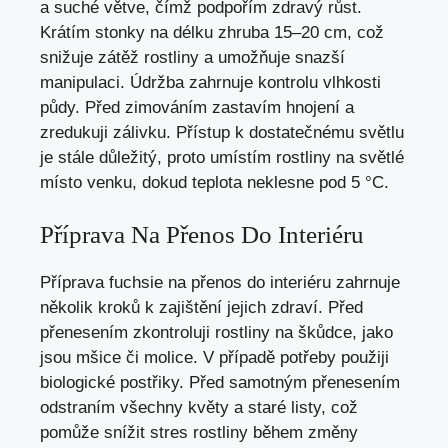
a suché větve, čímž podpořím zdravý růst.
Krátím stonky na délku zhruba 15–20 cm, což
snižuje zátěž rostliny a umožňuje snazší
manipulaci. Údržba zahrnuje kontrolu vlhkosti
půdy. Před zimováním zastavím hnojení a
zredukuji zálivku. Přístup k dostatečnému světlu
je stále důležitý, proto umístím rostliny na světlé
místo venku, dokud teplota neklesne pod 5 °C.
Příprava Na Přenos Do Interiéru
Příprava fuchsie na přenos do interiéru zahrnuje
několik kroků k zajištění jejich zdraví. Před
přenesením zkontroluji rostliny na škůdce, jako
jsou mšice či molice. V případě potřeby použiji
biologické postřiky. Před samotným přenesením
odstraním všechny květy a staré listy, což
pomůže snížit stres rostliny během změny