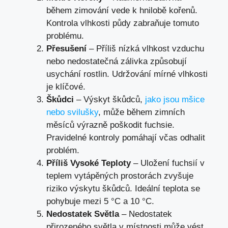
během zimování vede k hnilobě kořenů.
Kontrola vlhkosti půdy zabraňuje tomuto
problému.
Přesušení
– Příliš nízká vlhkost vzduchu
nebo nedostatečná zálivka způsobují
usychání rostlin. Udržování mírné vlhkosti
je klíčové.
Škůdci
– Výskyt škůdců,
jako jsou mšice
nebo svilušky
, může během zimních
měsíců výrazně poškodit fuchsie.
Pravidelné kontroly pomáhají včas odhalit
problém.
Příliš Vysoké Teploty
– Uložení fuchsií v
teplem vytápěných prostorách zvyšuje
riziko výskytu škůdců. Ideální teplota se
pohybuje mezi 5 °C a 10 °C.
Nedostatek Světla
– Nedostatek
přirozeného světla v místnosti může vést