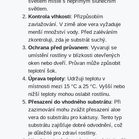
světlém místě s nepřímým slunečním
světlem.
Kontrola vlhkosti
: Přizpůsobím
zavlažování. V zimě aloe vera vyžaduje
menší množství vody. Před zaléváním
zkontroluji, zda je substrát suchý.
Ochrana před průvanem
: Vyvaruji se
umístění rostliny v blízkosti otevřených
oken nebo dveří. Průvan může způsobit
teplotní šok.
Úprava teploty
: Udržuji teplotu v
místnosti mezi 15 °C a 25 °C. Vyšší nebo
nižší teploty mohou oslabit rostlinu.
Přesazení do vhodného substrátu
: Při
zazimování mohu zvážit přesazení aloe
vera do substrátu pro kaktusy. Tento typ
substrátu zajišťuje dobré odvodnění, což
je důležité pro zdraví rostliny.