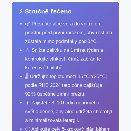
⚡ Stručně řečeno
🌿 Přesuňte aloe vera do vnitřních
prostor před první mrazem, aby rostlina
zůstala mimo podmínky pod 0 °C.
💧 Snižte zálivku na 1 ml na týden a
kontrolujte vlhkost, čímž zabráníte
kořenové hnilobě.
🌡️ Udržujte teplotu mezi 15 °C a 25 °C;
podle RHS 2024 tato zóna zajišťuje
92 % úspěšné zimní přežití.
☀️ Zajistěte 8–10 hodin nepřímého
světla denně, aby aloe udržela chlorofyl
a minimalizovala letargii.
🕒 Aplikujte celý 5‑krokový plán během