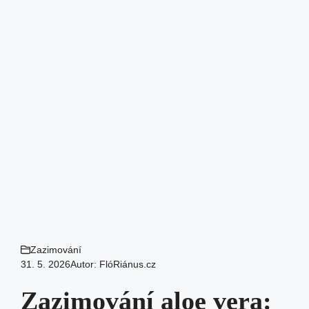
Zazimování
31. 5. 2026
Autor:
FlóRiánus.cz
Zazimování aloe vera: