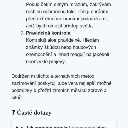
Pokud čelím silným mrazům, zakrývám
rostlinu ochrannou fólií. Tím ji chráním
před extrémními zimními podmínkami,
aniž bych omezil přístup světla.
Pravidelná kontrola
Kontroluji aloe pravidelně. Hledám
známky škůdců nebo houbových
onemocnění a ihned reagují na jakékoli
neobvyklé projevy.
Dodržením těchto alternativních metod
zazimování poskytuji aloe vera nejlepší možné
podmínky k přežití zimních měsíců zdravě a
silně.
❓ Časté dotazy
▸
Jak správně provést
zazimování
aloe