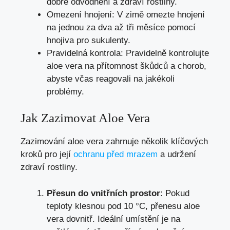
dobré odvodnění a zdraví rostliny.
Omezení hnojení: V zimě omezte hnojení
na jednou za dva až tři měsíce pomocí
hnojiva pro sukulenty.
Pravidelná kontrola: Pravidelně kontrolujte
aloe vera na přítomnost škůdců a chorob,
abyste včas reagovali na jakékoli
problémy.
Jak Zazimovat Aloe Vera
Zazimování aloe vera zahrnuje několik klíčových
kroků pro její
ochranu před mrazem
a udržení
zdraví rostliny.
Přesun do vnitřních prostor
: Pokud
teploty klesnou pod 10 °C, přenesu aloe
vera dovnitř. Ideální umístění je na