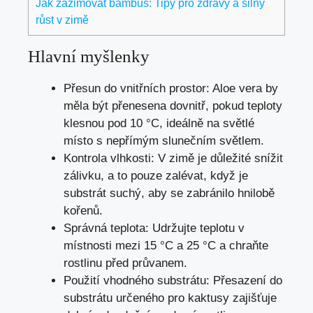
Jak zazimovat bambus: Tipy pro zdravý a silný
růst v zimě
Hlavní myšlenky
Přesun do vnitřních prostor: Aloe vera by
měla být přenesena dovnitř, pokud teploty
klesnou pod 10 °C, ideálně na světlé
místo s nepřímým slunečním světlem.
Kontrola vlhkosti: V zimě je důležité snížit
zálivku, a to pouze zalévat, když je
substrát suchý, aby se zabránilo hnilobě
kořenů.
Správná teplota: Udržujte teplotu v
místnosti mezi 15 °C a 25 °C a chraňte
rostlinu před průvanem.
Použití vhodného substrátu: Přesazení do
substrátu určeného pro kaktusy zajišťuje