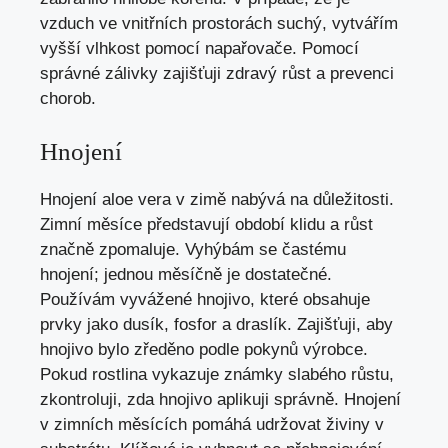
vzduch ve vnitřních prostorách suchý, vytvářím
vyšší vlhkost pomocí napařovače. Pomocí
správné zálivky zajišťuji zdravý růst a prevenci
chorob.
Hnojení
Hnojení aloe vera v zimě nabývá na důležitosti.
Zimní měsíce představují období klidu a růst
značně zpomaluje. Vyhýbám se častému
hnojení; jednou měsíčně je dostatečné.
Používám vyvážené hnojivo, které obsahuje
prvky jako dusík, fosfor a draslík. Zajišťuji, aby
hnojivo bylo zředěno podle pokynů výrobce.
Pokud rostlina vykazuje známky slabého růstu,
zkontroluji, zda hnojivo aplikuji správně. Hnojení
v zimních měsících pomáhá udržovat živiny v