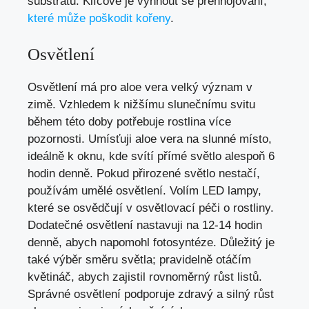
substrátu. Klíčové je vyhnout se přehnojování,
které může poškodit kořeny
.
Osvětlení
Osvětlení má pro aloe vera velký význam v
zimě. Vzhledem k nižšímu slunečnímu svitu
během této doby potřebuje rostlina více
pozornosti. Umísťuji aloe vera na slunné místo,
ideálně k oknu, kde svítí přímé světlo alespoň 6
hodin denně. Pokud přirozené světlo nestačí,
používám umělé osvětlení. Volím LED lampy,
které se osvědčují v osvětlovací péči o rostliny.
Dodatečné osvětlení nastavuji na 12-14 hodin
denně, abych napomohl fotosyntéze. Důležitý je
také výběr směru světla; pravidelně otáčím
květináč, abych zajistil rovnoměrný růst listů.
Správné osvětlení podporuje zdravý a silný růst