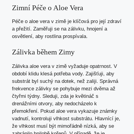
Zimní Péče o Aloe Vera
Péče o aloe vera v zimě je klíčová pro její zdraví
a přežití. Zaměřuji se na zálivku, hnojení a
osvětlení, aby rostlina prospívala.
Zálivka během Zimy
Zálivka aloe vera v zimě vyžaduje opatrnost. V
období klidu klesá potřeba vody. Zajišťuji, aby
substrát byl suchý na dotek, než zaliji. Správná
frekvence zálivky se pohybuje mezi dvěma až
čtyřmi týdny. Sleduji, zda je květináč s
drenážními otvory, aby nedocházelo k
přemokření. Pokud aloe vera vykazuje známky
vadnutí, kontroluji vlhkost substrátu. Hlavnící je,
že vlhkost musí být mimořádně nízká, aby se
zabránilo hnilobě kořenů. V případě, že je