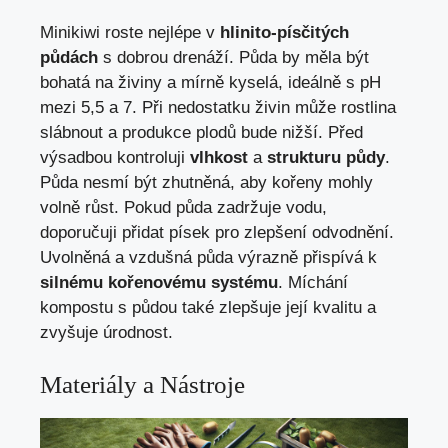
Minikiwi roste nejlépe v
hlinito-písčitých
půdách
s dobrou drenáží. Půda by měla být
bohatá na živiny a mírně kyselá, ideálně s pH
mezi 5,5 a 7. Při nedostatku živin může rostlina
slábnout a produkce plodů bude nižší. Před
výsadbou kontroluji
vlhkost
a
strukturu půdy
.
Půda nesmí být zhutněná, aby kořeny mohly
volně růst. Pokud půda zadržuje vodu,
doporučuji přidat písek pro zlepšení odvodnění.
Uvolněná a vzdušná půda výrazně přispívá k
silnému kořenovému systému
. Míchání
kompostu s půdou také zlepšuje její kvalitu a
zvyšuje úrodnost.
Materiály a Nástroje