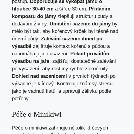
postup.
Doporučuje se vykopat jámu o
hloubce 30-40 cm
a šířce 30 cm.
Přidáním
kompostu do jámy
zlepšuji strukturu půdy a
dodávám živiny.
Umístění sazenic do jámy
by
mělo být tak, aby kořenový krček byl těsně nad
úrovní půdy.
Zalévání sazenic ihned po
výsadbě
zajišťuje kontakt kořenů s půdou a
napomáhá jejich usazení.
Pokud provádím
výsadbu na jaře
, zajišťuji dostatečné zalévání
po vysazení, aby rostliny rychle zakořenily.
Dohled nad sazenicemi
v prvních týdnech po
výsadbě je klíčový. Kontroluji známky stresu,
jako je vadnutí listů, a upravuji zálivku podle
potřeby.
Péče o Minikiwi
Péče o minikiwi zahrnuje několik klíčových