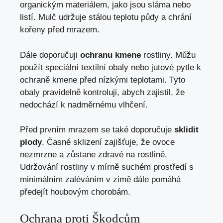
organickým materiálem, jako jsou sláma nebo
listí. Mulč udržuje stálou teplotu půdy a chrání
kořeny před mrazem.
Dále doporučuji
ochranu kmene
rostliny. Můžu
použít speciální textilní obaly nebo jutové pytle k
ochraně kmene před nízkými teplotami. Tyto
obaly pravidelně kontroluji, abych zajistil, že
nedochází k nadměrnému vlhčení.
Před prvním mrazem se také doporučuje
sklidit
plody
. Časné sklizení zajišťuje, že ovoce
nezmrzne a zůstane zdravé na rostlině.
Udržování rostliny v mírně suchém prostředí s
minimálním zaléváním v zimě dále pomáhá
předejít houbovým chorobám.
Ochrana proti Škodcům