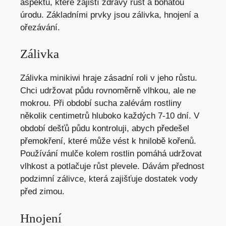
aspektů, které zajistí zdravý růst a bohatou
úrodu. Základními prvky jsou zálivka, hnojení a
ořezávání.
Zálivka
Zálivka minikiwi hraje zásadní roli v jeho růstu.
Chci udržovat půdu rovnoměrně vlhkou, ale ne
mokrou. Při období sucha zalévám rostliny
několik centimetrů hluboko každých 7-10 dní. V
období dešťů půdu kontroluji, abych předešel
přemokření, které může vést k hnilobě kořenů.
Používání mulče kolem rostlin pomáhá udržovat
vlhkost a potlačuje růst plevele. Dávám přednost
podzimní zálivce, která zajišťuje dostatek vody
před zimou.
Hnojení