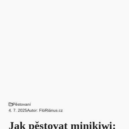
Pěstovaní
4. 7. 2025
Autor:
FlóRiánus.cz
Jak pěstovat minikiwi: