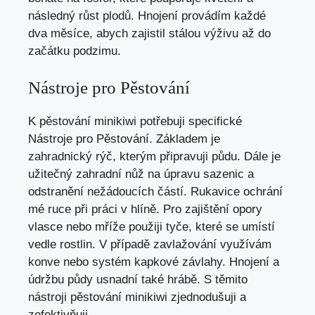
následný růst plodů. Hnojení provádím každé
dva měsíce, abych zajistil stálou výživu až do
začátku podzimu.
Nástroje pro Pěstování
K pěstování minikiwi potřebuji specifické
Nástroje pro Pěstování. Základem je
zahradnický rýč, kterým připravuji půdu. Dále je
užitečný zahradní nůž na úpravu sazenic a
odstranění nežádoucích částí. Rukavice ochrání
mé ruce při práci v hlíně. Pro zajištění opory
vlasce nebo mříže použiji tyče, které se umístí
vedle rostlin. V případě zavlažování využívám
konve nebo systém kapkové závlahy. Hnojení a
údržbu půdy usnadní také hrábě. S těmito
nástroji pěstování minikiwi zjednodušuji a
zefektivňuji.