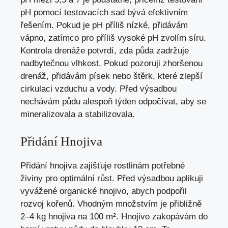
pH pomocí testovacích sad bývá efektivním
řešením. Pokud je pH příliš nízké, přidávám
vápno, zatímco pro příliš vysoké pH zvolím síru.
Kontrola drenáže potvrdí, zda půda zadržuje
nadbytečnou vlhkost. Pokud pozoruji zhoršenou
drenáž, přidávám písek nebo štěrk, které zlepší
cirkulaci vzduchu a vody. Před výsadbou
nechávám půdu alespoň týden odpočívat, aby se
mineralizovala a stabilizovala.
Přidání Hnojiva
Přidání hnojiva zajišťuje rostlinám potřebné
živiny pro optimální růst. Před výsadbou aplikuji
vyvážené organické hnojivo, abych podpořil
rozvoj kořenů. Vhodným množstvím je přibližně
2–4 kg hnojiva na 100 m². Hnojivo zakopávám do