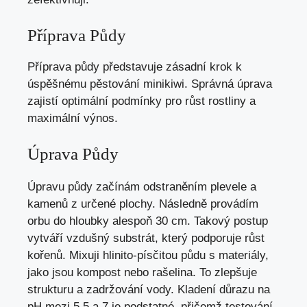
Příprava Půdy
Příprava půdy představuje zásadní krok k
úspěšnému pěstování minikiwi. Správná úprava
zajistí optimální podmínky pro růst rostliny a
maximální výnos.
Úprava Půdy
Úpravu půdy začínám odstraněním plevele a
kamenů z určené plochy. Následně provádím
orbu do hloubky alespoň 30 cm. Takový postup
vytváří vzdušný substrát, který podporuje růst
kořenů. Mixuji hlinito-písčitou půdu s materiály,
jako jsou kompost nebo rašelina. To zlepšuje
strukturu a zadržování vody. Kladení důrazu na
pH mezi 5,5 a 7 je podstatné, přičemž testování