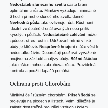
Nedostatek slunečního světla
často brání
optimálnímu růstu. Minikiwi vyžaduje minimálně
6 hodin přímého slunečního světla denně.
Nevhodná půda
také ovlivňuje růst. Růst není
ideální ve špatně drenážovaných nebo příliš
kyselých půdách.
Nedostatečné zalévání
může
způsobit stres rostlin. Udržování mírně vlhké
půdy je klíčové.
Nesprávné hnojení
může vést k
nedostatku živin. Doporučuji používat vyvážené
hnojivo na základě analýzy půdy.
Běžné škůdce
jako mšice mohou zabraňovat růstu. Pravidelná
kontrola a použití lapačů pomáhá.
Ochrana proti Chorobám
Minikiwi čelí různým chorobám.
Plíseň šedá
se
projevuje na plodech a listech. Velmi důležité je
zajistit dostatečné proudění vzduchu kolem