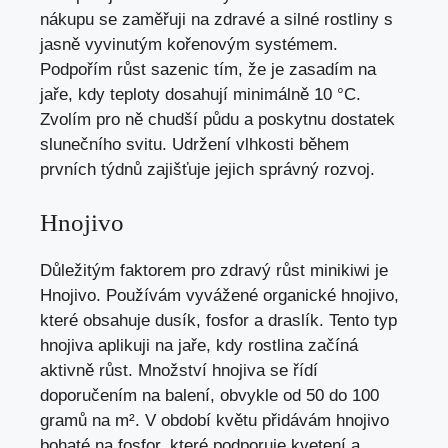
nákupu se zaměřuji na zdravé a silné rostliny s
jasně vyvinutým kořenovým systémem.
Podpořím růst sazenic tím, že je zasadím na
jaře, kdy teploty dosahují minimálně 10 °C.
Zvolím pro ně chudší půdu a poskytnu dostatek
slunečního svitu. Udržení vlhkosti během
prvních týdnů zajišťuje jejich správný rozvoj.
Hnojivo
Důležitým faktorem pro zdravý růst minikiwi je
Hnojivo. Používám vyvážené organické hnojivo,
které obsahuje dusík, fosfor a draslík. Tento typ
hnojiva aplikuji na jaře, kdy rostlina začíná
aktivně růst. Množství hnojiva se řídí
doporučením na balení, obvykle od 50 do 100
gramů na m². V období květu přidávám hnojivo
bohaté na fosfor, které podporuje kvetení a