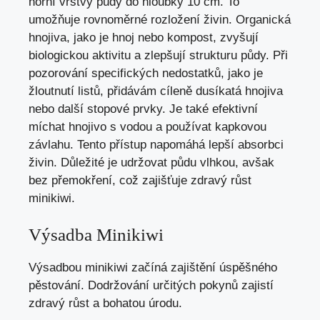
horní vrstvy půdy do hloubky 10 cm. To
umožňuje rovnoměrné rozložení živin. Organická
hnojiva, jako je hnoj nebo kompost, zvyšují
biologickou aktivitu a zlepšují strukturu půdy. Při
pozorování specifických nedostatků, jako je
žloutnutí listů, přidávám cíleně dusíkatá hnojiva
nebo další stopové prvky. Je také efektivní
míchat hnojivo s vodou a používat kapkovou
závlahu. Tento přístup napomáhá lepší absorbci
živin. Důležité je udržovat půdu vlhkou, avšak
bez přemokření, což zajišťuje zdravý růst
minikiwi.
Výsadba Minikiwi
Výsadbou minikiwi začíná zajištění úspěšného
pěstování. Dodržování určitých pokynů zajistí
zdravý růst a bohatou úrodu.