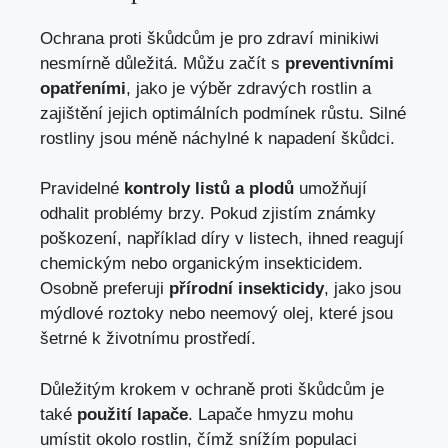
Ochrana proti škůdcům je pro zdraví minikiwi
nesmírně důležitá. Můžu začít s
preventivními
opatřeními
, jako je výběr zdravých rostlin a
zajištění jejich optimálních podmínek růstu. Silné
rostliny jsou méně náchylné k napadení škůdci.
Pravidelné
kontroly listů a plodů
umožňují
odhalit problémy brzy. Pokud zjistím známky
poškození, například díry v listech, ihned reagují
chemickým nebo organickým insekticidem.
Osobně preferuji
přírodní insekticidy
, jako jsou
mýdlové roztoky nebo neemový olej, které jsou
šetrné k životnímu prostředí.
Důležitým krokem v ochraně proti škůdcům je
také
použití lapače
. Lapače hmyzu mohu
umístit okolo rostlin, čímž snížím populaci