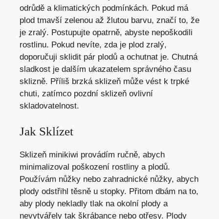
odrůdě a klimatických podmínkách. Pokud má
plod tmavší zelenou až žlutou barvu, značí to, že
je zralý. Postupujte opatrně, abyste nepoškodili
rostlinu. Pokud nevíte, zda je plod zralý,
doporučuji sklidit pár plodů a ochutnat je. Chutná
sladkost je dalším ukazatelem správného času
sklizně. Příliš brzká sklizeň může vést k trpké
chuti, zatímco pozdní sklizeň ovlivní
skladovatelnost.
Jak Sklízet
Sklizeň minikiwi provádím ručně, abych
minimalizoval poškození rostliny a plodů.
Používám nůžky nebo zahradnické nůžky, abych
plody odstřihl těsně u stopky. Přitom dbám na to,
aby plody nekladly tlak na okolní plody a
nevytvářely tak škrábance nebo otřesy. Plody