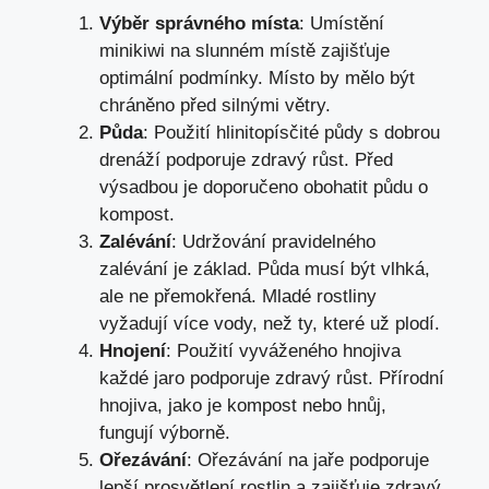
Výběr správného místa
: Umístění
minikiwi na slunném místě zajišťuje
optimální podmínky. Místo by mělo být
chráněno před silnými větry.
Půda
: Použití hlinitopísčité půdy s dobrou
drenáží podporuje zdravý růst. Před
výsadbou je doporučeno obohatit půdu o
kompost.
Zalévání
: Udržování pravidelného
zalévání je základ. Půda musí být vlhká,
ale ne přemokřená. Mladé rostliny
vyžadují více vody, než ty, které už plodí.
Hnojení
: Použití vyváženého hnojiva
každé jaro podporuje zdravý růst. Přírodní
hnojiva, jako je kompost nebo hnůj,
fungují výborně.
Ořezávání
: Ořezávání na jaře podporuje
lepší prosvětlení rostlin a zajišťuje zdravý