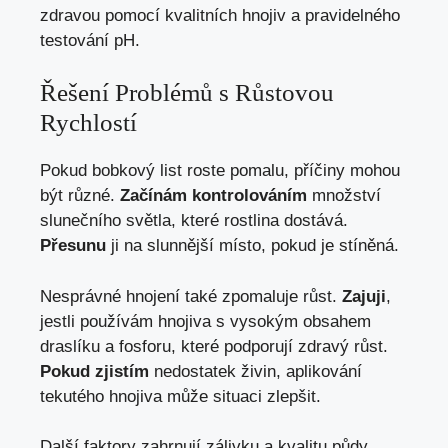
zdravou pomocí kvalitních hnojiv a pravidelného
testování pH.
Řešení Problémů s Růstovou
Rychlostí
Pokud bobkový list roste pomalu, příčiny mohou
být různé.
Začínám kontrolováním
množství
slunečního světla, které rostlina dostává.
Přesunu
ji na slunnější místo, pokud je stíněná.
Nesprávné hnojení také zpomaluje růst.
Zajuji
,
jestli používám hnojiva s vysokým obsahem
draslíku a fosforu, které podporují zdravý růst.
Pokud zjistím
nedostatek živin, aplikování
tekutého hnojiva může situaci zlepšit.
Další faktory zahrnují zálivku a kvalitu půdy.