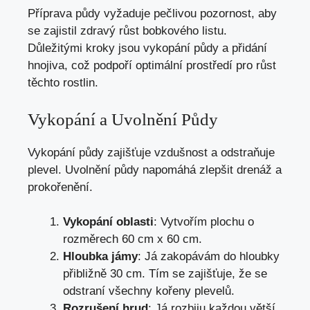
Příprava půdy vyžaduje pečlivou pozornost, aby
se zajistil zdravý růst bobkového listu.
Důležitými kroky jsou vykopání půdy a přidání
hnojiva, což podpoří optimální prostředí pro růst
těchto rostlin.
Vykopání a Uvolnění Půdy
Vykopání půdy zajišťuje vzdušnost a odstraňuje
plevel. Uvolnění půdy napomáhá zlepšit drenáž a
prokořenění.
Vykopání oblasti
: Vytvořím plochu o
rozměrech 60 cm x 60 cm.
Hloubka jámy
: Já zakopávám do hloubky
přibližně 30 cm. Tím se zajišťuje, že se
odstraní všechny kořeny plevelů.
Rozrušení hrud
: Já rozbiju každou větší