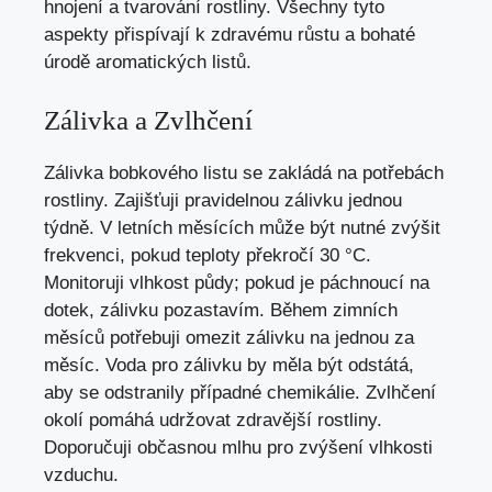
hnojení a tvarování rostliny. Všechny tyto
aspekty přispívají k zdravému růstu a bohaté
úrodě aromatických listů.
Zálivka a Zvlhčení
Zálivka bobkového listu se zakládá na potřebách
rostliny. Zajišťuji pravidelnou zálivku jednou
týdně. V letních měsících může být nutné zvýšit
frekvenci, pokud teploty překročí 30 °C.
Monitoruji vlhkost půdy; pokud je páchnoucí na
dotek, zálivku pozastavím. Během zimních
měsíců potřebuji omezit zálivku na jednou za
měsíc. Voda pro zálivku by měla být odstátá,
aby se odstranily případné chemikálie. Zvlhčení
okolí pomáhá udržovat zdravější rostliny.
Doporučuji občasnou mlhu pro zvýšení vlhkosti
vzduchu.