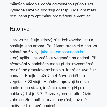
mělkých nádob s dobře odvodněnou půdou. Při
výsadbě sazenic dodržuji odstup 30-50 cm mezi
rostlinami pro optimální prosvětlení a ventilaci.
Hnojivo
Hnojivo zajišťuje zdravý růst bobkového listu a
posiluje jeho aroma. Používám organické hnojivo
bohaté na živiny,
jako je kompost nebo hnůj
,
který aplikuji na začátku vegetačního období. Při
pěstování v nádobách mohu přidat rovnoměrně
rozložené granulované hnojivo, které se uvolňuje
pomalu. Hnojím každých 4-6 týdnů během
vegetace. Sleduji pH půdy a upravuji hnojivo
podle jejího stavu, ideální rozmezí pH pro
bobkový list je 6-7. Příznaky nedostatku živin
zahrnují žloutnutí listů a slabý růst, což mě
motivuje k úpravě hnojení.