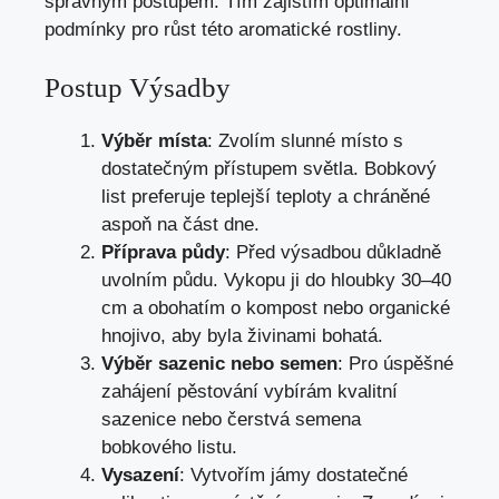
správným postupem. Tím zajistím optimální
podmínky pro růst této aromatické rostliny.
Postup Výsadby
Výběr místa
: Zvolím slunné místo s
dostatečným přístupem světla. Bobkový
list preferuje teplejší teploty a chráněné
aspoň na část dne.
Příprava půdy
: Před výsadbou důkladně
uvolním půdu. Vykopu ji do hloubky 30–40
cm a obohatím o kompost nebo organické
hnojivo, aby byla živinami bohatá.
Výběr sazenic nebo semen
: Pro úspěšné
zahájení pěstování vybírám kvalitní
sazenice nebo čerstvá semena
bobkového listu.
Vysazení
: Vytvořím jámy dostatečné