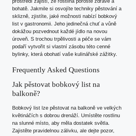
prostředí zajistí, že rostlina poroste zdravě a
bohatě. Jakmile si osvojíte techniky pěstování a
sklizně, zjistíte, jaké možnosti nabízí bobkový
list v gastronomii. Jeho jedinečná chuť a vůně
dokážou pozvednout každé jídlo na novou
úroveň. S trochou trpělivosti a péče se vám
podaří vytvořit si vlastní zásobu této cenné
bylinky, která obohatí vaše kulinářské zážitky.
Frequently Asked Questions
Jak pěstovat bobkový list na
balkoně?
Bobkový list lze pěstovat na balkoně ve velkých
květináčích s dobrou drenáží. Umístěte rostlinu
na slunné místo, aby měla dostatek světla.
Zajistěte pravidelnou zálivku, ale dejte pozor,