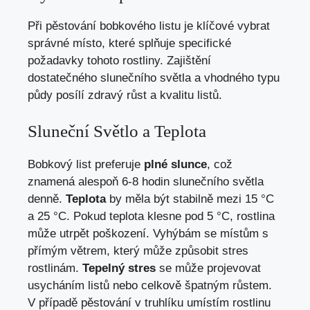
Při pěstování bobkového listu je klíčové vybrat
správné místo, které splňuje specifické
požadavky tohoto rostliny. Zajištění
dostatečného slunečního světla a vhodného typu
půdy posílí zdravý růst a kvalitu listů.
Sluneční Světlo a Teplota
Bobkový list preferuje
plné slunce
, což
znamená alespoň 6-8 hodin slunečního světla
denně.
Teplota
by měla být stabilně mezi 15 °C
a 25 °C. Pokud teplota klesne pod 5 °C, rostlina
může utrpět poškození. Vyhýbám se místům s
přímým větrem, který může způsobit stres
rostlinám.
Tepelný stres
se může projevovat
usycháním listů nebo celkově špatným růstem.
V případě pěstování v truhlíku umístím rostlinu