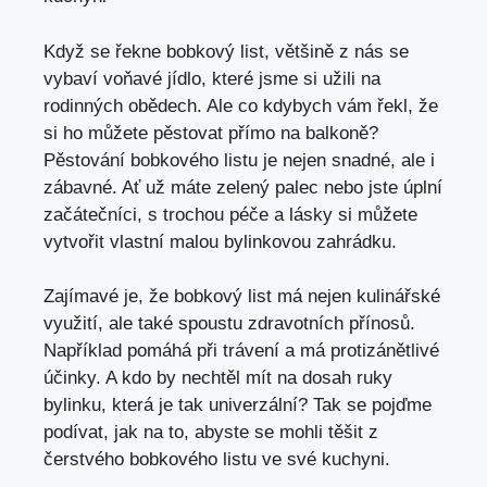
Když se řekne bobkový list, většině z nás se
vybaví voňavé jídlo, které jsme si užili na
rodinných obědech. Ale co kdybych vám řekl, že
si ho můžete pěstovat přímo na balkoně?
Pěstování bobkového listu je nejen snadné, ale i
zábavné. Ať už máte zelený palec nebo jste úplní
začátečníci, s trochou péče a lásky si můžete
vytvořit vlastní malou bylinkovou zahrádku.
Zajímavé je, že bobkový list má nejen kulinářské
využití, ale také spoustu zdravotních přínosů.
Například pomáhá při trávení a má protizánětlivé
účinky. A kdo by nechtěl mít na dosah ruky
bylinku, která je tak univerzální? Tak se pojďme
podívat, jak na to, abyste se mohli těšit z
čerstvého bobkového listu ve své kuchyni.