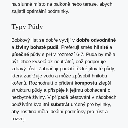
na slunné místo na balkoně nebo terase, abych
zajistil optimální podmínky.
Typy Půdy
Bobkový list se dobře vyvíjí v
dobře odvodněné
a
živiny bohaté půdě
. Preferuji směs
hlinité
a
písečné
půdy s pH v rozmezí 6-7. Půda by měla
být lehce kyselá až neutrální, což podporuje
zdravý růst. Zabraňuji použití těžké jílovité půdy,
která zadržuje vodu a může způsobit hnilobu
kořenů. Rozhodnutí o přidání
kompostu
zlepší
strukturu půdy a přispěje k jejímu obohacení o
nezbytné živiny. V případě pěstování v nádobách
používám kvalitní
substrát
určený pro bylinky,
aby rostlina měla ideální podmínky pro růst a
rozvoj.