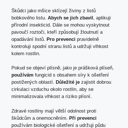
Škůdci jako mšice sklízejí živiny z listů
bobkového listu.
Abych se jich zbavil
, aplikuji
přírodní insekticid. Dále se mohou vyskytnout
pavoučí roztoči, kteří způsobují žloutnutí a
opadávání listů.
Pro prevenci
pravidelně
kontroluji spodní stranu listů a udržuji vlhkost
kolem rostlin.
Pokud se objeví plísně, jako je prášková plíseň,
používám
fungicid s obsahem síry k ošetření
postižených oblastí.
Důležité je
zajistit dobrou
cirkulaci vzduchu okolo rostlin, aby se
minimalizovala vlhkost a riziko plísní.
Zdravé rostliny mají větší odolnost proti
škůdcům a onemocněním.
Při prevenci
používám biologické ošetření a udržuji půdu