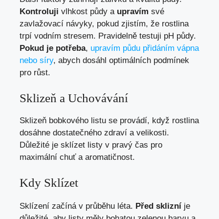
Kontroluji
vlhkost půdy a
upravím
své
zavlažovací návyky, pokud zjistím, že rostlina
trpí vodním stresem. Pravidelně testuji pH půdy.
Pokud je potřeba
,
upravím půdu přidáním vápna
nebo síry
, abych dosáhl optimálních podmínek
pro růst.
Sklizeň a Uchovávání
Sklizeň bobkového listu se provádí, když rostlina
dosáhne dostatečného zdraví a velikosti.
Důležité je sklízet listy v pravý čas pro
maximální chuť a aromatičnost.
Kdy Sklízet
Sklízení začíná v průběhu léta.
Před sklizní
je
důležité, aby listy měly bohatou zelenou barvu a