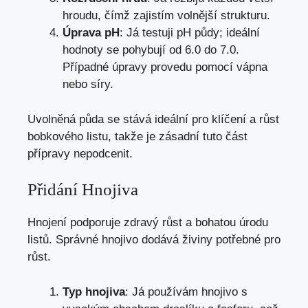
hroudu, čímž zajistím volnější strukturu.
Úprava pH
: Já testuji pH půdy; ideální
hodnoty se pohybují od 6.0 do 7.0.
Případné úpravy provedu pomocí vápna
nebo síry.
Uvolněná půda se stává ideální pro klíčení a růst
bobkového listu, takže je zásadní tuto část
přípravy nepodcenit.
Přidání Hnojiva
Hnojení podporuje zdravý růst a bohatou úrodu
listů. Správné hnojivo dodává živiny potřebné pro
růst.
Typ hnojiva
: Já používám hnojivo s