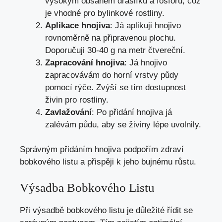
vysokým obsahem draslíku a fosforu, což
je vhodné pro bylinkové rostliny.
Aplikace hnojiva
: Já aplikuji hnojivo
rovnoměrně na připravenou plochu.
Doporučuji 30-40 g na metr čtvereční.
Zapracování hnojiva
: Já hnojivo
zapracovávám do horní vrstvy půdy
pomocí rýče. Zvýší se tím dostupnost
živin pro rostliny.
Zavlažování
: Po přidání hnojiva já
zalévám půdu, aby se živiny lépe uvolnily.
Správným přidáním hnojiva podpořím zdraví
bobkového listu a přispěji k jeho bujnému růstu.
Výsadba Bobkového Listu
Při výsadbě bobkového listu je důležité řídit se