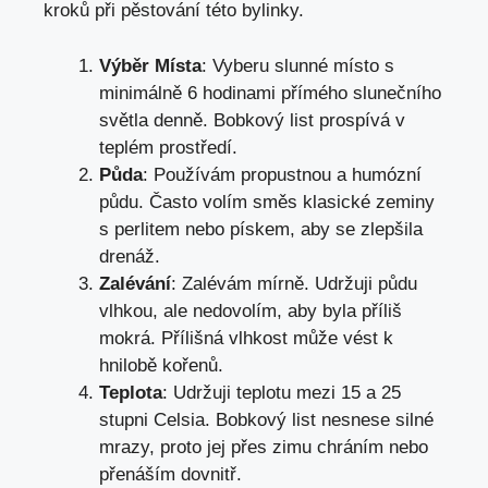
kroků při pěstování této bylinky.
Výběr Místa
: Vyberu slunné místo s
minimálně 6 hodinami přímého slunečního
světla denně. Bobkový list prospívá v
teplém prostředí.
Půda
: Používám propustnou a humózní
půdu. Často volím směs klasické zeminy
s perlitem nebo pískem, aby se zlepšila
drenáž.
Zalévání
: Zalévám mírně. Udržuji půdu
vlhkou, ale nedovolím, aby byla příliš
mokrá. Přílišná vlhkost může vést k
hnilobě kořenů.
Teplota
: Udržuji teplotu mezi 15 a 25
stupni Celsia. Bobkový list nesnese silné
mrazy, proto jej přes zimu chráním nebo
přenáším dovnitř.