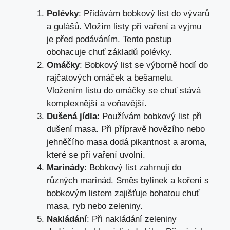
Polévky
: Přidávám bobkový list do vývarů
a gulášů. Vložím listy při vaření a vyjmu
je před podáváním. Tento postup
obohacuje chuť základů polévky.
Omáčky
: Bobkový list se výborně hodí do
rajčatových omáček a bešamelu.
Vložením listu do omáčky se chuť stává
komplexnější a voňavější.
Dušená jídla
: Používám bobkový list při
dušení masa. Při přípravě hovězího nebo
jehněčího masa dodá pikantnost a aroma,
které se při vaření uvolní.
Marinády
: Bobkový list zahrnuji do
různých marinád. Směs bylinek a koření s
bobkovým listem zajišťuje bohatou chuť
masa, ryb nebo zeleniny.
Nakládání
: Při nakládání zeleniny