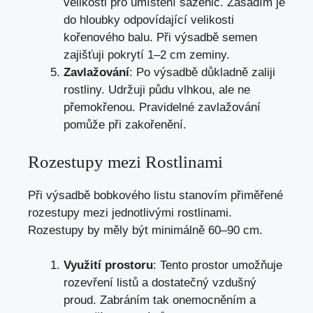
velikosti pro umístění sazenic. Zasadím je
do hloubky odpovídající velikosti
kořenového balu. Při výsadbě semen
zajišťuji pokrytí 1–2 cm zeminy.
Zavlažování
: Po výsadbě důkladně zaliji
rostliny. Udržuji půdu vlhkou, ale ne
přemokřenou. Pravidelné zavlažování
pomůže při zakořenění.
Rozestupy mezi Rostlinami
Při výsadbě bobkového listu stanovím přiměřené
rozestupy mezi jednotlivými rostlinami.
Rozestupy by měly být minimálně 60–90 cm.
Využití prostoru
: Tento prostor umožňuje
rozevření listů a dostatečný vzdušný
proud. Zabráním tak onemocněním a