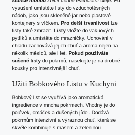
slunce mohou
zničit cenné esenciální oleje
. Po
vysušení umístěte listy do vzduchotěsných
nádob, jako jsou skleněné jar nebo plastové
kontejnery s víčkem.
Pro delší trvanlivost
lze
listy také zmrazit.
Listy
vložte do vakuových
pytlíků a umístěte do mrazničky. Uchování v
chladu zachovává jejich chuť a aroma nejen na
několik měsíců, ale i let.
Pokud používáte
sušené listy
do pokrmů, nasekejte je na drobné
kousky pro intenzivnější chuť.
Užití Bobkového Listu v Kuchyni
Bobkový list se využívá jako aromatická
ingredience v mnoha pokrmech. Vhodný je do
polévek, omáček a dušených jídel. Dodává
pokrmům intenzivní a výraznou chuť, která se
skvěle kombinuje s masem a zeleninou.