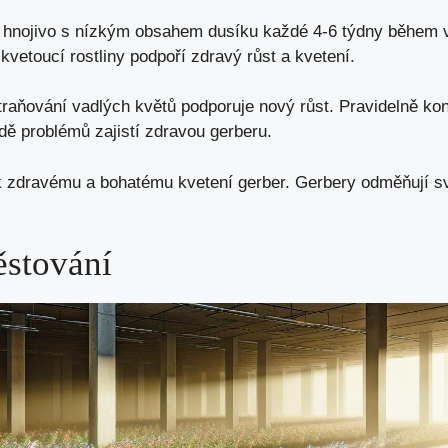
jte hnojivo s nízkým obsahem dusíku každé 4-6 týdny během 
kvetoucí rostliny podpoří zdravý růst a kvetení.
traňování vadlých květů podporuje nový růst. Pravidelně kont
dě problémů zajistí zdravou gerberu.
 k zdravému a bohatému kvetení gerber. Gerbery odměňují s
ěstování