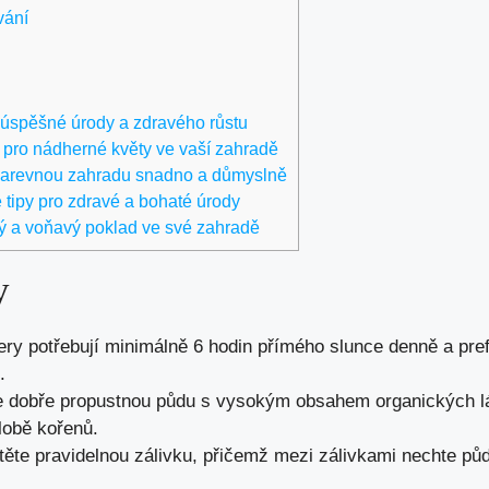
vání
í úspěšné úrody a zdravého růstu
y pro nádherné květy ve vaší zahradě
 barevnou zahradu snadno a důmyslně
 tipy pro zdravé a bohaté úrody
vý a voňavý poklad ve své zahradě
y
y potřebují minimálně 6 hodin přímého slunce denně a prefe
.
te dobře propustnou půdu s vysokým obsahem organických l
ilobě kořenů.
stěte pravidelnou zálivku, přičemž mezi zálivkami nechte p