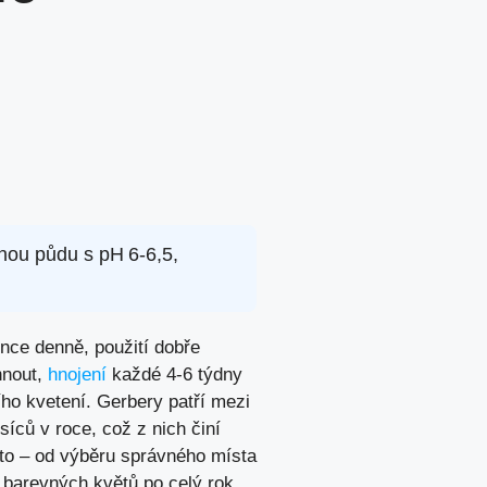
tnou půdu s pH 6‑6,5,
nce denně, použití dobře
hnout,
hnojení
každé 4-6 týdny
ho kvetení. Gerbery patří mezi
íců v roce, což z nich činí
 to – od výběru správného místa
 barevných květů po celý rok.