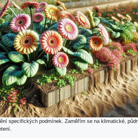
ění specifických podmínek. Zaměřím se na klimatické, půdn
etení.