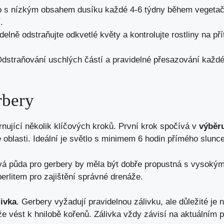
ivo s nízkým obsahem dusíku každé 4-6 týdny během vegeta
.
elně odstraňujte odkvetlé květy a kontrolujte rostliny na pří
dstraňování uschlých částí a pravidelné přesazování každé 
rbery
rnující několik klíčových kroků. První krok spočívá v
výběr
é oblasti. Ideální je světlo s minimem 6 hodin přímého slunc
vá půda pro gerbery by měla být dobře propustná s vysoký
rlitem pro zajištění správné drenáže.
livka
. Gerbery vyžadují pravidelnou zálivku, ale důležité je
e vést k hnilobě kořenů. Zálivka vždy závisí na aktuálním 