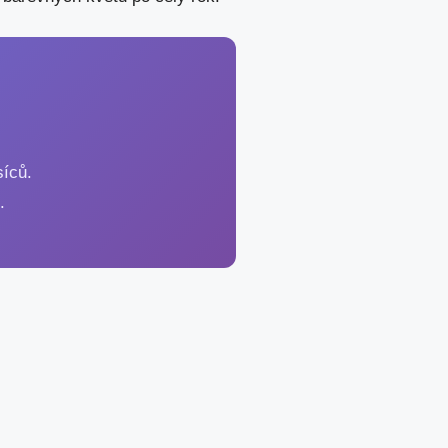
síců.
.