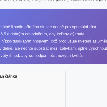
málně 6 hodin přímého slunce denně pro optimální růst.
6‑6,5 a dobrým odvodněním, aby kořeny dýchaly.
ů nízko‑dusíkatým hnojivem, což prodlužuje kvetení až 8 mě
videlně, ale nechte substrát mezi zálivkami úplně vyschnout
věty ihned, aby se podpořil růst nových květů.
ah článku