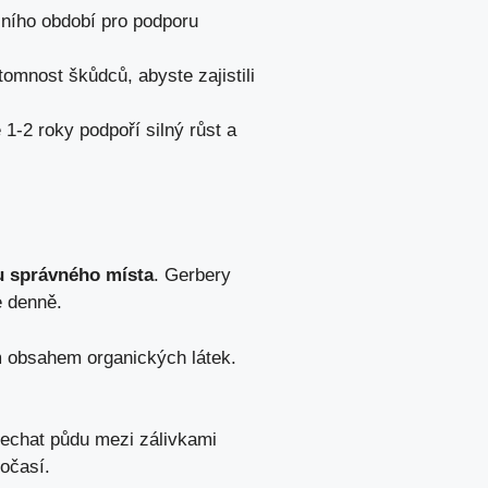
čního období pro podporu
tomnost škůdců, abyste zajistili
1-2 roky podpoří silný růst a
u správného místa
. Gerbery
e denně.
m obsahem organických látek.
 nechat půdu mezi zálivkami
počasí.