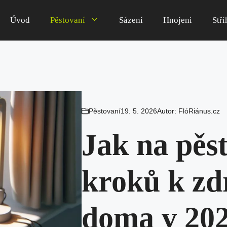
Úvod
Pěstovaní
Sázení
Hnojeni
Stří
Pěstovaní
19. 5. 2026
Autor:
FlóRiánus.cz
Jak na pěs
kroků k z
doma v 20