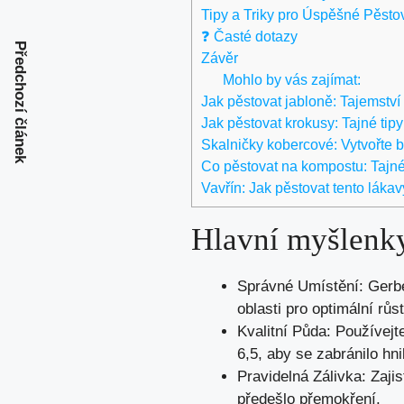
Tipy a Triky pro Úspěšné Pěsto
❓ Časté dotazy
Předchozí článek
Závěr
Mohlo by vás zajímat:
Jak pěstovat jabloně: Tajemstv
Jak pěstovat krokusy: Tajné tip
Skalničky kobercové: Vytvořte
Co pěstovat na kompostu: Tajné
Vavřín: Jak pěstovat tento láka
Hlavní myšlenk
Správné Umístění: Gerber
oblasti pro optimální růst
Kvalitní Půda: Používej
6,5, aby se zabránilo hn
Pravidelná Zálivka: Zaji
předešlo přemokření.