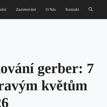
hání
Zazimování
O Nás
Kontakt
tování gerber: 7
dravým květům
26