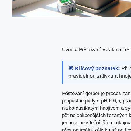
Úvod
»
Pěstovaní
»
Jak na pěs
🎯 Klíčový poznatek:
Při 
pravidelnou zálivku a hnoj
Pěstování gerber je proces zah
propustné půdy s pH 6-6,5, pra
nízko-dusíkatým hnojivem a s
pět nejoblíbenějších řezaných 
jednu z nejvděčnějších pokojov
přes optimální zálivku až po ti