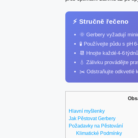
⚡ Stručně řečeno
🌞 Gerbery vyžadují mini
🧪 Používejte půdu s pH 
📆 Hnojte každé 4‑6 týdn
💧 Zálivku provádějte pra
✂️ Odstraňujte odkvetlé k
Obs
Hlavní myšlenky
Jak Pěstovat Gerbery
Požadavky na Pěstování
Klimatické Podmínky