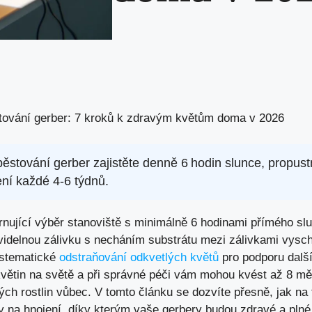
tování gerber: 7 kroků k zdravým květům doma v 2026
pěstování gerber zajistěte denně 6 hodin slunce, propus
ení každé 4‑6 týdnů.
rnující výběr stanoviště s minimálně 6 hodinami přímého slu
videlnou zálivku s necháním substrátu mezi zálivkami vysc
ystematické
odstraňování odkvetlých květů
pro podporu další
květin na světě a při správné péči vám mohou kvést až 8 měs
ých rostlin vůbec. V tomto článku se dozvíte přesně, jak na
py na hnojení, díky kterým vaše gerbery budou zdravé a plné