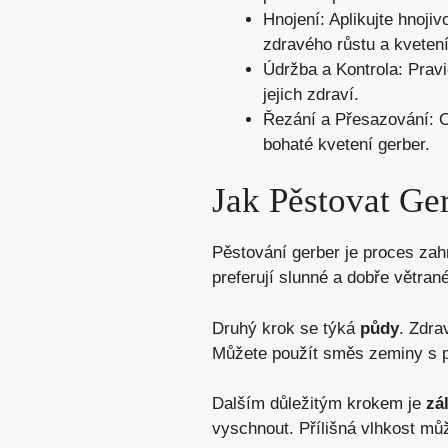
Hnojení: Aplikujte hnoj
zdravého růstu a kvetení
Údržba a Kontrola: Pravid
jejich zdraví.
Řezání a Přesazování: O
bohaté kvetení gerber.
Jak Pěstovat Ge
Pěstování gerber je proces zah
preferují slunné a dobře větran
Druhý krok se týká
půdy
. Zdra
Můžete použít směs zeminy s pe
Dalším důležitým krokem je
zá
vyschnout. Přílišná vlhkost můž