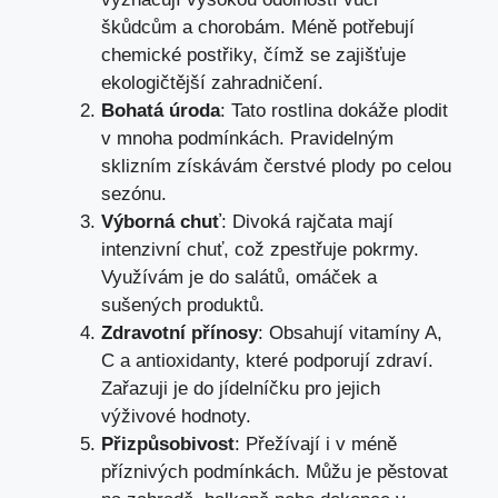
škůdcům a chorobám. Méně potřebují
chemické postřiky, čímž se zajišťuje
ekologičtější zahradničení.
Bohatá úroda
: Tato rostlina dokáže plodit
v mnoha podmínkách. Pravidelným
sklizním získávám čerstvé plody po celou
sezónu.
Výborná chuť
: Divoká rajčata mají
intenzivní chuť, což zpestřuje pokrmy.
Využívám je do salátů, omáček a
sušených produktů.
Zdravotní přínosy
: Obsahují vitamíny A,
C a antioxidanty, které podporují zdraví.
Zařazuji je do jídelníčku pro jejich
výživové hodnoty.
Přizpůsobivost
: Přežívají i v méně
příznivých podmínkách. Můžu je pěstovat