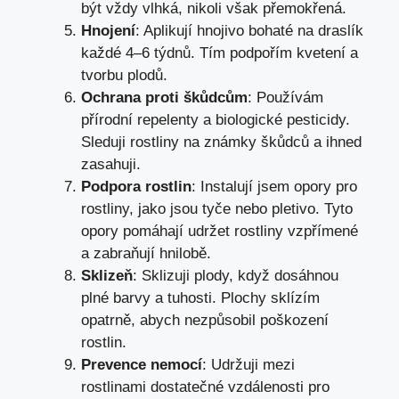
být vždy vlhká, nikoli však přemokřená.
Hnojení
: Aplikují hnojivo bohaté na draslík
každé 4–6 týdnů. Tím podpořím kvetení a
tvorbu plodů.
Ochrana proti škůdcům
: Používám
přírodní repelenty a biologické pesticidy.
Sleduji rostliny na známky škůdců a ihned
zasahuji.
Podpora rostlin
: Instalují jsem opory pro
rostliny, jako jsou tyče nebo pletivo. Tyto
opory pomáhají udržet rostliny vzpřímené
a zabraňují hnilobě.
Sklizeň
: Sklizuji plody, když dosáhnou
plné barvy a tuhosti. Plochy sklízím
opatrně, abych nezpůsobil poškození
rostlin.
Prevence nemocí
: Udržuji mezi
rostlinami dostatečné vzdálenosti pro