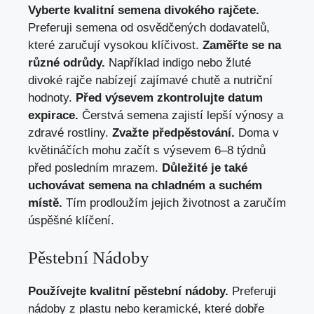
Vyberte kvalitní semena divokého rajčete.
Preferuji semena od osvědčených dodavatelů,
které zaručují vysokou klíčivost.
Zaměřte se na
různé odrůdy.
Například indigo nebo žluté
divoké rajče nabízejí zajímavé chutě a nutriční
hodnoty.
Před výsevem zkontrolujte datum
expirace.
Čerstvá semena zajistí lepší výnosy a
zdravé rostliny.
Zvažte předpěstování.
Doma v
květináčích mohu začít s výsevem 6–8 týdnů
před posledním mrazem.
Důležité je také
uchovávat semena na chladném a suchém
místě.
Tím prodloužím jejich životnost a zaručím
úspěšné klíčení.
Pěstební Nádoby
Používejte kvalitní pěstební nádoby.
Preferuji
nádoby z plastu nebo keramické, které dobře