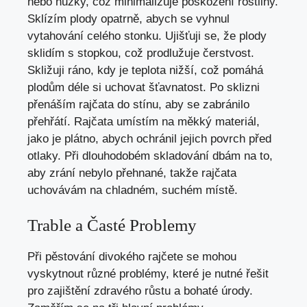
nebo nůžky, což minimalizuje poškození rostliny.
Sklízím plody opatrně, abych se vyhnul
vytahování celého stonku. Ujišťuji se, že plody
sklidím s stopkou, což prodlužuje čerstvost.
Skližuji ráno, kdy je teplota nižší, což pomáhá
plodům déle si uchovat šťavnatost. Po sklizni
přenáším rajčata do stínu, aby se zabránilo
přehřátí. Rajčata umístím na měkký materiál,
jako je plátno, abych ochránil jejich povrch před
otlaky. Při dlouhodobém skladování dbám na to,
aby zrání nebylo přehnané, takže rajčata
uchovávám na chladném, suchém místě.
Trable a Časté Problemy
Při pěstování divokého rajčete se mohou
vyskytnout různé problémy, které je nutné řešit
pro zajištění zdravého růstu a bohaté úrody.