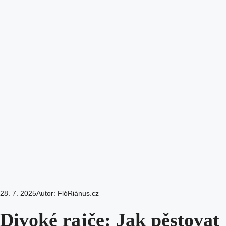
28. 7. 2025
Autor:
FlóRiánus.cz
Divoké rajče: Jak pěstovat