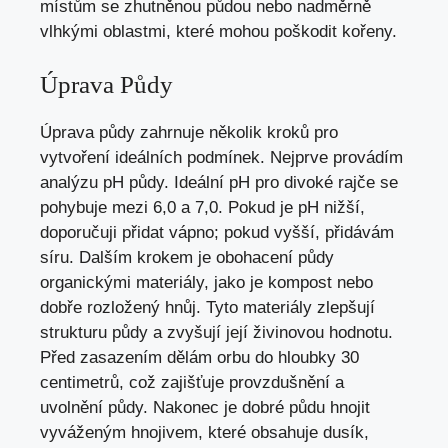
místům se zhutněnou půdou nebo nadměrně
vlhkými oblastmi, které mohou poškodit kořeny.
Úprava Půdy
Úprava půdy zahrnuje několik kroků pro
vytvoření ideálních podmínek. Nejprve provádím
analýzu pH půdy. Ideální pH pro divoké rajče se
pohybuje mezi 6,0 a 7,0. Pokud je pH nižší,
doporučuji přidat vápno; pokud vyšší, přidávám
síru. Dalším krokem je obohacení půdy
organickými materiály, jako je kompost nebo
dobře rozložený hnůj. Tyto materiály zlepšují
strukturu půdy a zvyšují její živinovou hodnotu.
Před zasazením dělám orbu do hloubky 30
centimetrů, což zajišťuje provzdušnění a
uvolnění půdy. Nakonec je dobré půdu hnojit
vyváženým hnojivem, které obsahuje dusík,