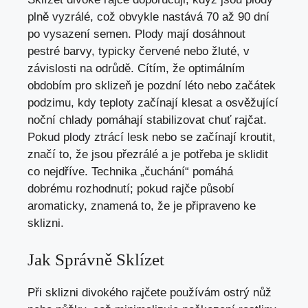
plně vyzrálé, což obvykle nastává 70 až 90 dní
po vysazení semen. Plody mají dosáhnout
pestré barvy, typicky červené nebo žluté, v
závislosti na odrůdě. Cítím, že optimálním
obdobím pro sklizeň je pozdní léto nebo začátek
podzimu, kdy teploty začínají klesat a osvěžující
noční chlady pomáhají stabilizovat chuť rajčat.
Pokud plody ztrácí lesk nebo se začínají kroutit,
značí to, že jsou přezrálé a je potřeba je sklidit
co nejdříve. Technika „čuchání“ pomáhá
dobrému rozhodnutí; pokud rajče působí
aromaticky, znamená to, že je připraveno ke
sklizni.
Jak Správně Sklízet
Při sklizni divokého rajčete používám ostrý nůž