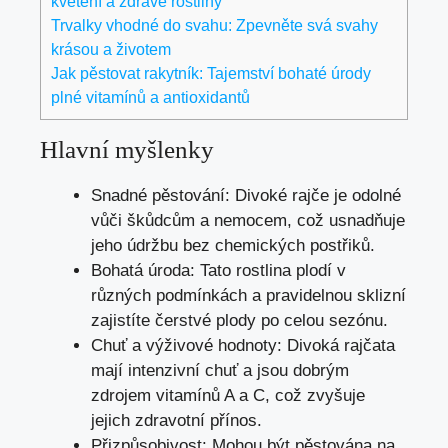
kvetení a zdravé rostliny
Trvalky vhodné do svahu: Zpevněte svá svahy
krásou a životem
Jak pěstovat rakytník: Tajemství bohaté úrody
plné vitamínů a antioxidantů
Hlavní myšlenky
Snadné pěstování: Divoké rajče je odolné
vůči škůdcům a nemocem, což usnadňuje
jeho údržbu bez chemických postřiků.
Bohatá úroda: Tato rostlina plodí v
různých podmínkách a pravidelnou sklizní
zajistíte čerstvé plody po celou sezónu.
Chuť a výživové hodnoty: Divoká rajčata
mají intenzivní chuť a jsou dobrým
zdrojem vitamínů A a C, což zvyšuje
jejich zdravotní přínos.
Přizpůsobivost: Mohou být pěstována na