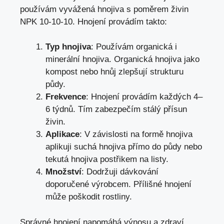
používám vyvážená hnojiva s poměrem živin
NPK 10-10-10. Hnojení provádím takto:
Typ hnojiva
: Používám organická i
minerální hnojiva. Organická hnojiva jako
kompost nebo hnůj zlepšují strukturu
půdy.
Frekvence
: Hnojení provádím každých 4–
6 týdnů. Tím zabezpečím stálý přísun
živin.
Aplikace
: V závislosti na formě hnojiva
aplikuji suchá hnojiva přímo do půdy nebo
tekutá hnojiva postřikem na listy.
Množství
: Dodržuji dávkování
doporučené výrobcem. Přílišné hnojení
může poškodit rostliny.
Správné hnojení napomáhá výnosu a zdraví