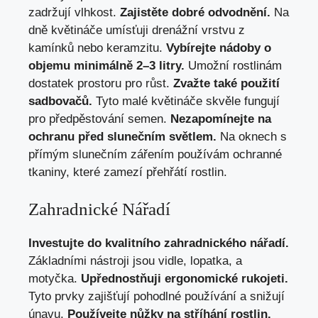
zadržují vlhkost.
Zajistěte dobré odvodnění.
Na
dně květináče umísťuji drenážní vrstvu z
kamínků nebo keramzitu.
Vybírejte nádoby o
objemu minimálně 2–3 litry.
Umožní rostlinám
dostatek prostoru pro růst.
Zvažte také použití
sadbovačů.
Tyto malé květináče skvěle fungují
pro předpěstování semen.
Nezapomínejte na
ochranu před slunečním světlem.
Na oknech s
přímým slunečním zářením používám ochranné
tkaniny, které zamezí přehřátí rostlin.
Zahradnické Nářadí
Investujte do kvalitního zahradnického nářadí.
Základními nástroji jsou vidle, lopatka, a
motyčka.
Upřednostňuji ergonomické rukojeti.
Tyto prvky zajišťují pohodlné používání a snižují
únavu.
Používejte nůžky na stříhání rostlin.