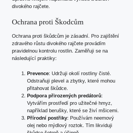
divokého rajčete.
Ochrana proti Škodcům
Ochrana proti škůdcům je zásadní. Pro zajištění
zdravého růstu divokého rajčete provádím
pravidelnou kontrolu rostlin. Zaměřuji se na
následující praktiky:
Prevence
: Udržuji okolí rostliny čisté.
Odstraňuji plevel a zbytky, které mohou
přitahovat škůdce.
Podpora přirozených predátorů
:
Vytvářím prostředí pro užitečné hmyz,
například berušky, které se živí mšicemi.
Přírodní postřiky
: Používám neemový
olej nebo mýdlový roztok. Tím likviduji
škůdce šetrně a účinně.