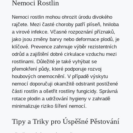
Nemoci Rostlin
Nemoci rostlin mohou ohrozit úrodu divokého
rajčete. Mezi časté choroby patří plíseň, hniloba
a virové infekce. Včasné rozpoznání příznaků,
jako jsou změny barvy nebo deformace plodů, je
klíčové. Prevence zahrnuje výběr rezistentních
odrůd a zajištění dobré cirkulace vzduchu mezi
rostlinami. Důležité je také vyhýbat se
přemokření půdy, které podporuje rozvoj
houbových onemocnění. V případě výskytu
nemocí doporučuji okamžitě odstranit postižené
části rostlin a ošetřit rostliny fungicidy. Správná
rotace plodin a udržování hygieny v zahradě
minimalizuje riziko šíření nemocí.
Tipy a Triky pro Úspěšné Pěstování