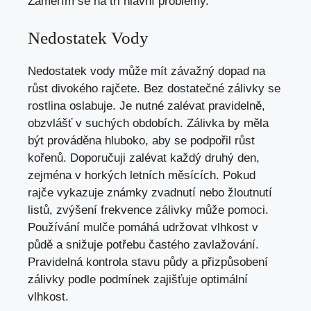
Zaměřím se na tři hlavní problémy.
Nedostatek Vody
Nedostatek vody může mít závažný dopad na
růst divokého rajčete. Bez dostatečné zálivky se
rostlina oslabuje. Je nutné zalévat pravidelně,
obzvlášť v suchých obdobích. Zálivka by měla
být prováděna hluboko, aby se podpořil růst
kořenů. Doporučuji zalévat každý druhý den,
zejména v horkých letních měsících. Pokud
rajče vykazuje známky zvadnutí nebo žloutnutí
listů, zvýšení frekvence zálivky může pomoci.
Používání mulče pomáhá udržovat vlhkost v
půdě a snižuje potřebu častého zavlažování.
Pravidelná kontrola stavu půdy a přizpůsobení
zálivky podle podmínek zajišťuje optimální
vlhkost.