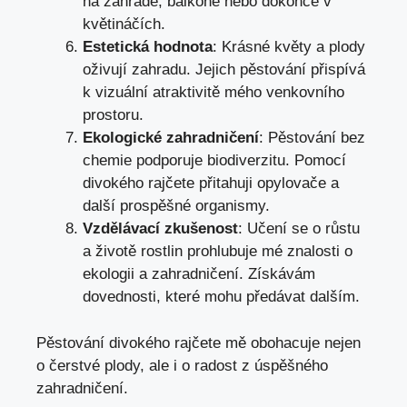
na zahradě, balkoně nebo dokonce v
květináčích.
Estetická hodnota
: Krásné květy a plody
oživují zahradu. Jejich pěstování přispívá
k vizuální atraktivitě mého venkovního
prostoru.
Ekologické zahradničení
: Pěstování bez
chemie podporuje biodiverzitu. Pomocí
divokého rajčete přitahuji opylovače a
další prospěšné organismy.
Vzdělávací zkušenost
: Učení se o růstu
a životě rostlin prohlubuje mé znalosti o
ekologii a zahradničení. Získávám
dovednosti, které mohu předávat dalším.
Pěstování divokého rajčete mě obohacuje nejen
o čerstvé plody, ale i o radost z úspěšného
zahradničení.