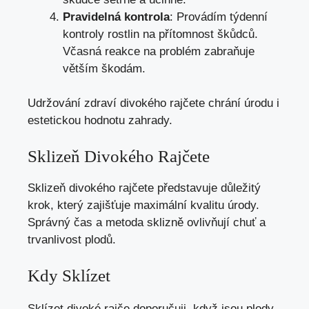
Pravidelná kontrola
: Provádím týdenní
kontroly rostlin na přítomnost škůdců.
Včasná reakce na problém zabraňuje
větším škodám.
Udržování zdraví divokého rajčete chrání úrodu i
estetickou hodnotu zahrady.
Sklizeň Divokého Rajčete
Sklizeň divokého rajčete představuje důležitý
krok, který zajišťuje maximální kvalitu úrody.
Správný čas a metoda sklizně ovlivňují chuť a
trvanlivost plodů.
Kdy Sklízet
Sklízet divoké rajče doporučuji, když jsou plody