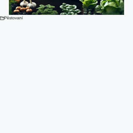
Pěstovaní