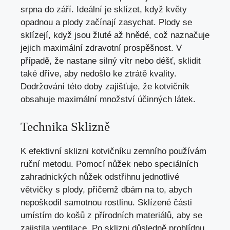
srpna do září. Ideální je sklízet, když květy
opadnou a plody začínají zasychat. Plody se
sklízejí, když jsou žluté až hnědé, což naznačuje
jejich maximální zdravotní prospěšnost. V
případě, že nastane silný vítr nebo déšť, sklidit
také dříve, aby nedošlo ke ztrátě kvality.
Dodržování této doby zajišťuje, že kotvičník
obsahuje maximální množství účinných látek.
Technika Sklizně
K efektivní sklizni kotvičníku zemního používám
ruční metodu. Pomocí nůžek nebo speciálních
zahradnických nůžek odstřihnu jednotlivé
větvičky s plody, přičemž dbám na to, abych
nepoškodil samotnou rostlinu. Sklízené části
umístím do košů z přírodních materiálů, aby se
zajistila ventilace. Po sklizni důsledně prohlídnu