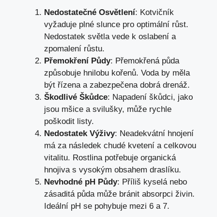
Nedostatečné Osvětlení
: Kotvičník
vyžaduje plné slunce pro optimální růst.
Nedostatek světla vede k oslabení a
zpomalení růstu.
Přemokření Půdy
: Přemokřená půda
způsobuje hnilobu kořenů. Voda by měla
být řízena a zabezpečena dobrá drenáž.
Škodlivé Škůdce
: Napadení škůdci, jako
jsou mšice a svilušky, může rychle
poškodit listy.
Nedostatek Výživy
: Neadekvátní hnojení
má za následek chudé kvetení a celkovou
vitalitu. Rostlina potřebuje organická
hnojiva s vysokým obsahem draslíku.
Nevhodné pH Půdy
: Příliš kyselá nebo
zásaditá půda může bránit absorpci živin.
Ideální pH se pohybuje mezi 6 a 7.