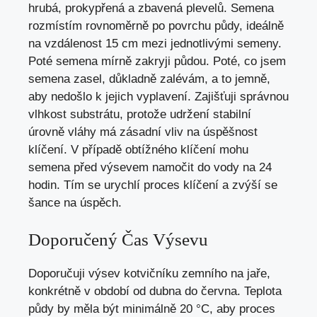
hrubá, prokypřená a zbavená plevelů. Semena
rozmístím rovnoměrně po povrchu půdy, ideálně
na vzdálenost 15 cm mezi jednotlivými semeny.
Poté semena mírně zakryji půdou. Poté, co jsem
semena zasel, důkladně zalévám, a to jemně,
aby nedošlo k jejich vyplavení. Zajišťuji správnou
vlhkost substrátu, protože udržení stabilní
úrovně vláhy má zásadní vliv na úspěšnost
klíčení. V případě obtížného klíčení mohu
semena před výsevem namočit do vody na 24
hodin. Tím se urychlí proces klíčení a zvýší se
šance na úspěch.
Doporučený Čas Výsevu
Doporučuji výsev kotvičníku zemního na jaře,
konkrétně v období od dubna do června. Teplota
půdy by měla být minimálně 20 °C, aby proces