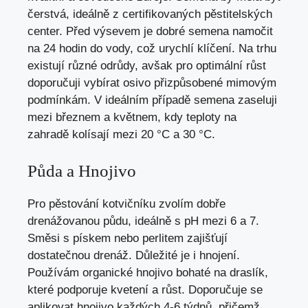
čerstvá, ideálně z certifikovaných pěstitelských
center. Před výsevem je dobré semena namočit
na 24 hodin do vody, což urychlí klíčení. Na trhu
existují různé odrůdy, avšak pro optimální růst
doporučuji vybírat osivo přizpůsobené mimovým
podmínkám. V ideálním případě semena zaseluji
mezi březnem a květnem, kdy teploty na
zahradě kolísají mezi 20 °C a 30 °C.
Půda a Hnojivo
Pro pěstování kotvičníku zvolím dobře
drenážovanou půdu, ideálně s pH mezi 6 a 7.
Směsi s pískem nebo perlitem zajišťují
dostatečnou drenáž. Důležité je i hnojení.
Používám organické hnojivo bohaté na draslík,
které podporuje kvetení a růst. Doporučuje se
aplikovat hnojivo každých 4-6 týdnů, přičemž