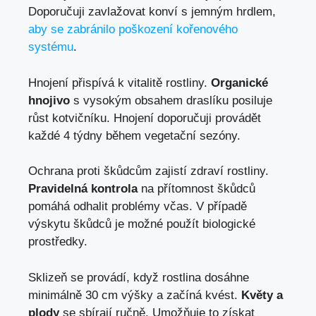
Doporučuji zavlažovat konví s jemným hrdlem,
aby se zabránilo poškození kořenového
systému
.
Hnojení přispívá k vitalitě rostliny.
Organické
hnojivo
s vysokým obsahem draslíku posiluje
růst kotvičníku. Hnojení doporučuji provádět
každé 4 týdny během vegetační sezóny.
Ochrana proti škůdcům zajistí zdraví rostliny.
Pravidelná kontrola
na přítomnost škůdců
pomáhá odhalit problémy včas. V případě
výskytu škůdců je možné použít biologické
prostředky.
Sklizeň se provádí, když rostlina dosáhne
minimálně 30 cm výšky a začíná kvést.
Květy a
plody
se sbírají ručně. Umožňuje to získat