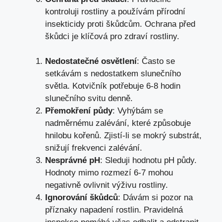
kontroluji rostliny a používám přírodní
insekticidy proti škůdcům. Ochrana před
škůdci je klíčová pro zdraví rostliny.
Nedostatečné osvětlení
: Často se
setkávám s nedostatkem slunečního
světla. Kotvičník potřebuje 6-8 hodin
slunečního svitu denně.
Přemokření půdy
: Vyhýbám se
nadměrnému zalévání, které způsobuje
hnilobu kořenů. Zjistí-li se mokrý substrát,
snižují frekvenci zalévání.
Nesprávné pH
: Sleduji hodnotu pH půdy.
Hodnoty mimo rozmezí 6-7 mohou
negativně ovlivnit výživu rostliny.
Ignorování škůdců
: Dávám si pozor na
příznaky napadení rostlin. Pravidelná