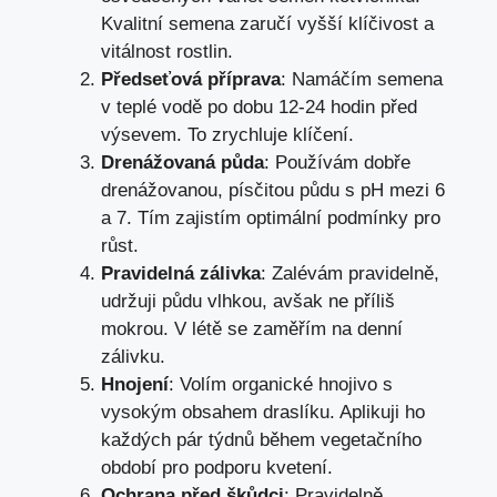
Kvalitní semena zaručí vyšší klíčivost a
vitálnost rostlin.
Předseťová příprava
: Namáčím semena
v teplé vodě po dobu 12-24 hodin před
výsevem. To zrychluje klíčení.
Drenážovaná půda
: Používám dobře
drenážovanou, písčitou půdu s pH mezi 6
a 7. Tím zajistím optimální podmínky pro
růst.
Pravidelná zálivka
: Zalévám pravidelně,
udržuji půdu vlhkou, avšak ne příliš
mokrou. V létě se zaměřím na denní
zálivku.
Hnojení
: Volím organické hnojivo s
vysokým obsahem draslíku. Aplikuji ho
každých pár týdnů během vegetačního
období pro podporu kvetení.
Ochrana před škůdci
: Pravidelně