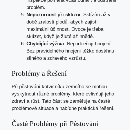
inspekce pomáhá včas odhalit a odstranit
problém.
Nepozornost při sklizni
: Sklízím až v
době zralosti plodů, abych zajistil
maximální účinnost. Ovoce je třeba
sklízet, když je žluté až hnědé.
Chybějící výživa
: Nepodceňuji hnojení.
Bez pravidelného hnojení těžko dosáhnu
silného a zdravého vzrůstu.
Problémy a Řešení
Při pěstování kotvičníku zemního se mohou
vyskytnout různé problémy, které ovlivňují jeho
zdraví a růst. Tato část se zaměřuje na časté
problémové situace a nabídne praktická řešení.
Časté Problémy při Pěstování