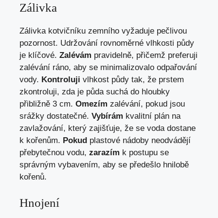
Zálivka
Zálivka kotvičníku zemního vyžaduje pečlivou
pozornost. Udržování rovnoměrné vlhkosti půdy
je klíčové.
Zalévám
pravidelně, přičemž preferuji
zalévání ráno, aby se minimalizovalo odpařování
vody.
Kontroluji
vlhkost půdy tak, že prstem
zkontroluji, zda je půda suchá do hloubky
přibližně 3 cm.
Omezím
zalévání, pokud jsou
srážky dostatečné.
Vybírám
kvalitní plán na
zavlažování, který zajišťuje, že se voda dostane
k kořenům.
Pokud
plastové nádoby neodvádějí
přebytečnou vodu,
zarazím
k postupu se
správným vybavením, aby se předešlo hnilobě
kořenů.
Hnojení