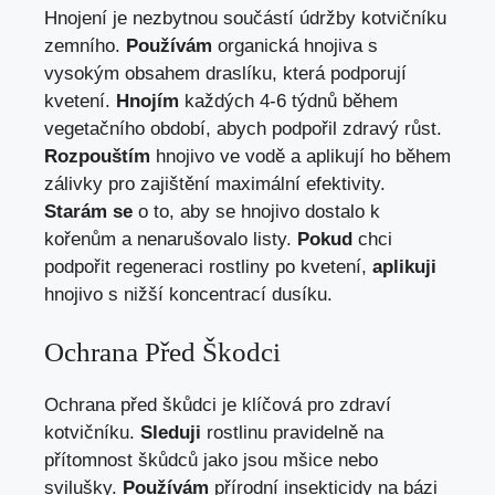
Hnojení je nezbytnou součástí údržby kotvičníku
zemního.
Používám
organická hnojiva s
vysokým obsahem draslíku, která podporují
kvetení.
Hnojím
každých 4-6 týdnů během
vegetačního období, abych podpořil zdravý růst.
Rozpouštím
hnojivo ve vodě a aplikují ho během
zálivky pro zajištění maximální efektivity.
Starám se
o to, aby se hnojivo dostalo k
kořenům a nenarušovalo listy.
Pokud
chci
podpořit regeneraci rostliny po kvetení,
aplikuji
hnojivo s nižší koncentrací dusíku.
Ochrana Před Škodci
Ochrana před škůdci je klíčová pro zdraví
kotvičníku.
Sleduji
rostlinu pravidelně na
přítomnost škůdců jako jsou mšice nebo
svilušky.
Používám
přírodní insekticidy na bázi