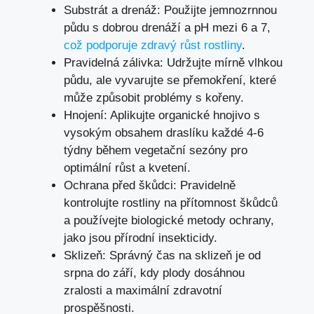
Substrát a drenáž: Použijte jemnozrnnou
půdu s dobrou drenáží a pH mezi 6 a 7,
což podporuje zdravý růst rostliny
.
Pravidelná zálivka: Udržujte mírně vlhkou
půdu, ale vyvarujte se přemokření, které
může způsobit problémy s kořeny.
Hnojení: Aplikujte organické hnojivo s
vysokým obsahem draslíku každé 4-6
týdny během vegetační sezóny pro
optimální růst a kvetení.
Ochrana před škůdci: Pravidelně
kontrolujte rostliny na přítomnost škůdců
a používejte biologické metody ochrany,
jako jsou přírodní insekticidy.
Sklizeň: Správný čas na sklizeň je od
srpna do září, kdy plody dosáhnou
zralosti a maximální zdravotní
prospěšnosti.