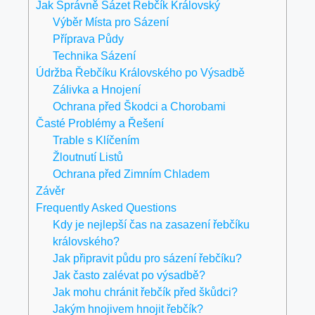
Jak Správně Sázet Řebčík Královský
Výběr Místa pro Sázení
Příprava Půdy
Technika Sázení
Údržba Řebčíku Královského po Výsadbě
Zálivka a Hnojení
Ochrana před Škodci a Chorobami
Časté Problémy a Řešení
Trable s Klíčením
Žloutnutí Listů
Ochrana před Zimním Chladem
Závěr
Frequently Asked Questions
Kdy je nejlepší čas na zasazení řebčíku
královského?
Jak připravit půdu pro sázení řebčíku?
Jak často zalévat po výsadbě?
Jak mohu chránit řebčík před škůdci?
Jakým hnojivem hnojit řebčík?