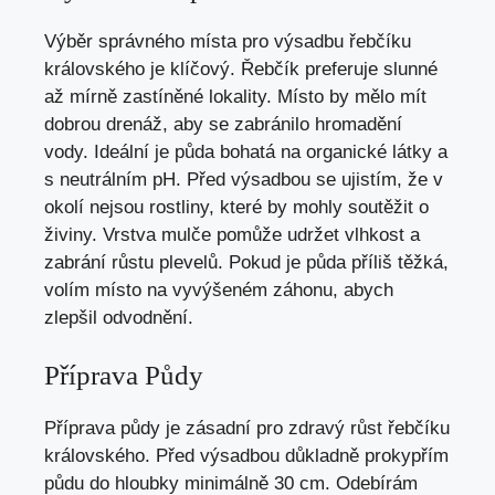
Výběr správného místa pro výsadbu řebčíku
královského je klíčový. Řebčík preferuje slunné
až mírně zastíněné lokality. Místo by mělo mít
dobrou drenáž, aby se zabránilo hromadění
vody. Ideální je půda bohatá na organické látky a
s neutrálním pH. Před výsadbou se ujistím, že v
okolí nejsou rostliny, které by mohly soutěžit o
živiny. Vrstva mulče pomůže udržet vlhkost a
zabrání růstu plevelů. Pokud je půda příliš těžká,
volím místo na vyvýšeném záhonu, abych
zlepšil odvodnění.
Příprava Půdy
Příprava půdy je zásadní pro zdravý růst řebčíku
královského. Před výsadbou důkladně prokypřím
půdu do hloubky minimálně 30 cm. Odebírám