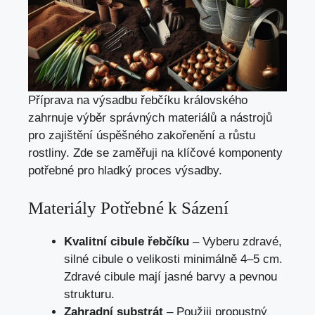
Příprava na výsadbu řebčíku královského
zahrnuje výběr správných materiálů a nástrojů
pro zajištění úspěšného zakořenění a růstu
rostliny. Zde se zaměřuji na klíčové komponenty
potřebné pro hladký proces výsadby.
Materiály Potřebné k Sázení
Kvalitní cibule řebčíku
– Vyberu zdravé,
silné cibule o velikosti minimálně 4–5 cm.
Zdravé cibule mají jasné barvy a pevnou
strukturu.
Zahradní substrát
– Použiji propustný