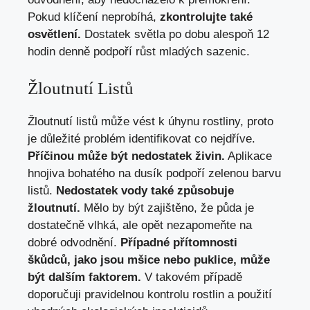
Pokud klíčení neprobíhá,
zkontrolujte také
osvětlení.
Dostatek světla po dobu alespoň 12
hodin denně podpoří růst mladých sazenic.
Žloutnutí Listů
Žloutnutí listů může vést k úhynu rostliny, proto
je důležité problém identifikovat co nejdříve.
Příčinou může být nedostatek živin.
Aplikace
hnojiva bohatého na dusík podpoří zelenou barvu
listů.
Nedostatek vody také způsobuje
žloutnutí.
Mělo by být zajištěno, že půda je
dostatečně vlhká, ale opět nezapomeňte na
dobré odvodnění.
Případné přítomnosti
škůdců, jako jsou mšice nebo puklice, může
být dalším faktorem.
V takovém případě
doporučuji pravidelnou kontrolu rostlin a použití