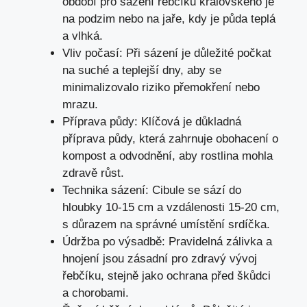
období pro sázení řebčíku královského je
na podzim nebo na jaře, kdy je půda teplá
a vlhká.
Vliv počasí: Při sázení je důležité počkat
na suché a teplejší dny, aby se
minimalizovalo riziko přemokření nebo
mrazu.
Příprava půdy: Klíčová je důkladná
příprava půdy, která zahrnuje obohacení o
kompost a odvodnění, aby rostlina mohla
zdravě růst.
Technika sázení: Cibule se sází do
hloubky 10-15 cm a vzdálenosti 15-20 cm,
s důrazem na správné umístění srdíčka.
Údržba po výsadbě: Pravidelná zálivka a
hnojení jsou zásadní pro zdravý vývoj
řebčíku, stejně jako ochrana před škůdci
a chorobami.