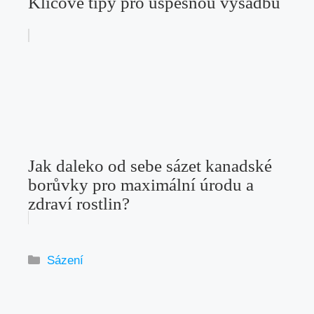
Klíčové tipy pro úspěšnou výsadbu
Jak daleko od sebe sázet kanadské
borůvky pro maximální úrodu a
zdraví rostlin?
Rubriky
Sázení