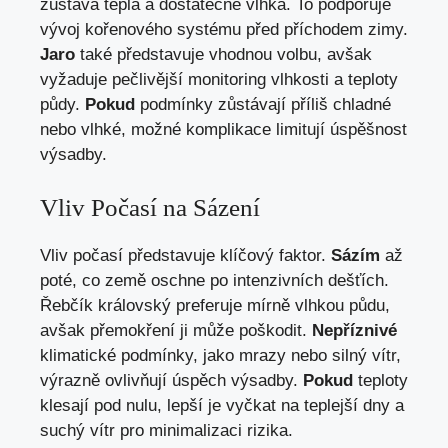
zůstává teplá a dostatečně vlhká. To podporuje
vývoj kořenového systému před příchodem zimy.
Jaro
také představuje vhodnou volbu, avšak
vyžaduje pečlivější monitoring vlhkosti a teploty
půdy.
Pokud
podmínky zůstávají příliš chladné
nebo vlhké, možné komplikace limitují úspěšnost
výsadby.
Vliv Počasí na Sázení
Vliv počasí představuje klíčový faktor.
Sázím
až
poté, co země oschne po intenzivních dešťích.
Řebčík královský preferuje mírně vlhkou půdu,
avšak přemokření ji může poškodit.
Nepříznivé
klimatické podmínky, jako mrazy nebo silný vítr,
výrazně ovlivňují úspěch výsadby.
Pokud
teploty
klesají pod nulu, lepší je vyčkat na teplejší dny a
suchý vítr pro minimalizaci rizika.