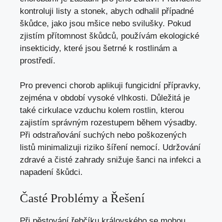
kontroluji listy a stonek, abych odhalil případné
škůdce, jako jsou mšice nebo svilušky. Pokud
zjistím přítomnost škůdců, používám ekologické
insekticidy, které jsou šetrné k rostlinám a
prostředí.
Pro prevenci chorob aplikuji fungicidní přípravky,
zejména v období vysoké vlhkosti. Důležitá je
také cirkulace vzduchu kolem rostlin, kterou
zajistím správným rozestupem během výsadby.
Při odstraňování suchých nebo poškozených
listů minimalizuji riziko šíření nemocí. Udržování
zdravé a čisté zahrady snižuje šanci na infekci a
napadení škůdci.
Časté Problémy a Řešení
Při pěstování řebčíku královského se mohou