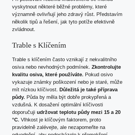
vyskytnout některé běžné problémy, které
významně ovlivňují jeho zdravý růst. Představím
několik tipů a řešení, jak tyto potíže efektivně
zvládnout.
Trable s Klíčením
Trable s klíčením často vznikají z nekvalitního
osiva nebo nevhodných podmínek.
Zkontrolujte
kvalitu osiva, které používáte.
Pokud osivo
vykazuje známky poškození nebo je staré, může
mít nízkou klíčivost.
Důležitá je také příprava
půdy.
Půda by měla být dobře prokypřená a
vzdušná. K dosažení optimální klíčivosti
doporučuji
udržovat teplotu půdy mezi 15 a 20
°C.
Vlhkost je klíčovým faktorem, proto
pravidelně zalévejte, ale nezapomeňte na
odvodnění, aby nedocházelo k přemokření.