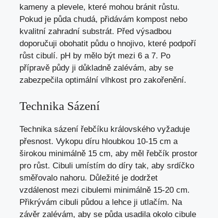
kameny a plevele, které mohou bránit růstu.
Pokud je půda chudá, přidávám kompost nebo
kvalitní zahradní substrát. Před výsadbou
doporučuji obohatit půdu o hnojivo, které podpoří
růst cibulí. pH by mělo být mezi 6 a 7. Po
přípravě půdy ji důkladně zalévám, aby se
zabezpečila optimální vlhkost pro zakořenění.
Technika Sázení
Technika sázení řebčíku královského vyžaduje
přesnost. Vykopu díru hloubkou 10-15 cm a
širokou minimálně 15 cm, aby měl řebčík prostor
pro růst. Cibuli umístím do díry tak, aby srdíčko
směřovalo nahoru. Důležité je dodržet
vzdálenost mezi cibulemi minimálně 15-20 cm.
Přikrývám cibuli půdou a lehce ji utlačím. Na
závěr zalévám, aby se půda usadila okolo cibule