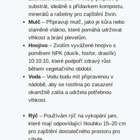
substrát, ideálně s přídavkem kompostu,
minerálů a rašeliny pro zajištění živin.
Mulč
– Připravuji mulč, jako je kůra nebo
slaměné vlákno, které pomáhá udržovat
vlhkost a brání plevelům.
Hnojivo
– Zvolím vyvážené hnojivo s
poměrem NPK (dusík, fosfor, draslík)
10:10:10, které podpoří zdravý růst
během vegetačního období.
Voda
– Vodu budu mít připravenou v
nádobě, aby se rostlina po zasazení
okamžitě zalila a udržela potřebnou
vlhkost.
Rýč
– Používám rýč na vykopání jam,
které mají odpovídající hloubku 15–20 cm
pro zajištění dostatečného prostoru pro
cibule.