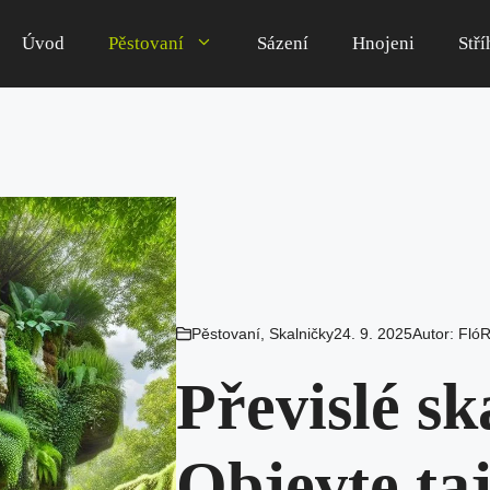
Úvod
Pěstovaní
Sázení
Hnojeni
Stří
Pěstovaní
,
Skalničky
24. 9. 2025
Autor:
FlóR
Převislé sk
Objevte taj