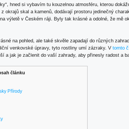
čky“, hned si vybavím tu kouzelnou atmosféru, kterou dokáž
jí z okrajů skal a kamenů, dodávají prostoru jedinečný char
 na výletě v Českém ráji. Byly tak krásné a odolné, že mě o
krásné na pohled, ale také skvěle zapadají do různých zahra
diční venkovské úpravy, tyto rostliny umí zázraky. V
tomto 
ší a jak je začlenit do vaší zahrady, aby přinesly radost a 
sah článku
sky Přírody
ky