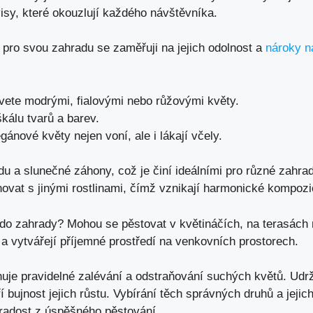
isy, které okouzlují každého návštěvníka.
 pro svou zahradu se zaměřuji na jejich odolnost a
nároky n
 kvete modrými, fialovými nebo růžovými květy.
škálu tvarů a barev.
gánové květy nejen voní, ale i lákají včely.
du a slunečné záhony, což je činí ideálními pro různé zahra
novat s jinými rostlinami, čímž vznikají harmonické kompozi
y do zahrady? Mohou se pěstovat v květináčích, na terasách
 a vytvářejí příjemné prostředí na venkovních prostorech.
nuje pravidelné zalévání a odstraňování suchých květů. Udrž
 bujnost jejich růstu. Vybírání těch správných druhů a jeji
é radost z úspěšného pěstování.