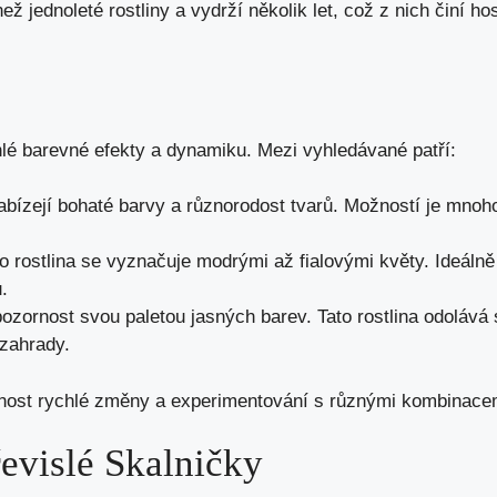
ž jednoleté rostliny a vydrží několik let, což z nich činí h
hlé barevné efekty a dynamiku. Mezi vyhledávané patří:
nabízejí bohaté barvy a různorodost tvarů. Možností je mnoh
to rostlina se vyznačuje modrými až fialovými květy. Ideál
.
 pozornost svou paletou jasných barev. Tato rostlina odolává 
 zahrady.
ožnost rychlé změny a experimentování s různými kombinace
řevislé Skalničky