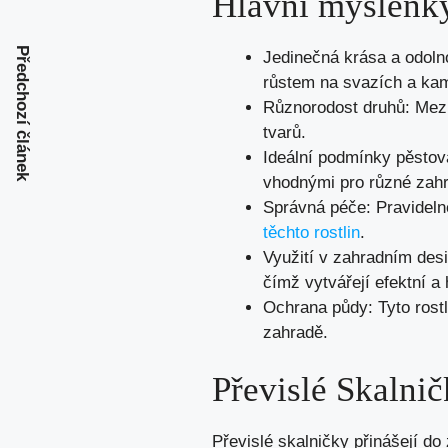
Hlavní myšlenk
Předchozí článek
Jedinečná krása a odoln
růstem na svazích a ka
Různorodost druhů: Mezi
tvarů.
Ideální podmínky pěstová
vhodnými pro různé zah
Správná péče: Pravideln
těchto rostlin
.
Využití v zahradním desi
čímž vytvářejí efektní 
Ochrana půdy: Tyto rostl
zahradě.
Převislé Skalni
Převislé skalničky přinášejí do