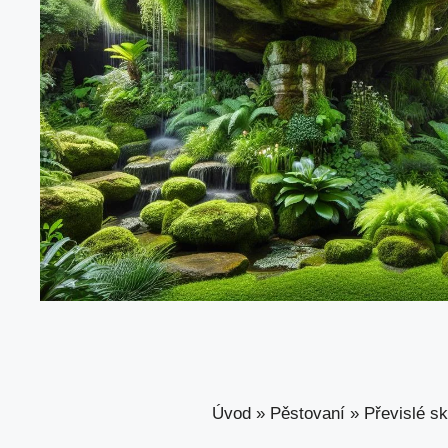
Úvod
»
Pěstovaní
»
Převislé sk