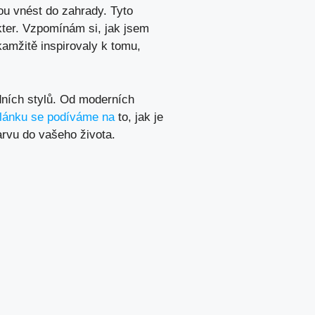
ou vnést do zahrady. Tyto
akter. Vzpomínám si, jak jsem
kamžitě inspirovaly k tomu,
dních stylů. Od moderních
článku se podíváme na
to, jak je
barvu do vašeho života.