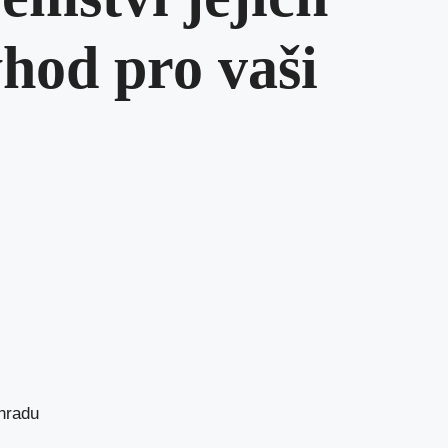
ýhod pro vaši
ahradu