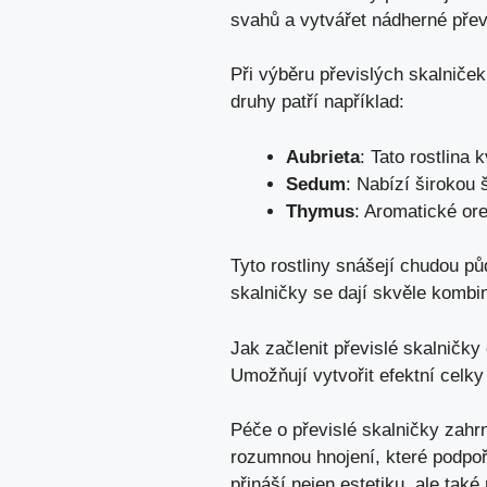
svahů a vytvářet nádherné přev
Při výběru převislých skalniček
druhy patří například:
Aubrieta
: Tato rostlina
Sedum
: Nabízí širokou 
Thymus
: Aromatické ore
Tyto rostliny snášejí chudou pů
skalničky se dají skvěle kombi
Jak začlenit převislé skalničk
Umožňují vytvořit efektní celky
Péče o převislé skalničky zahr
rozumnou hnojení, které podpoří
přináší nejen estetiku, ale tak