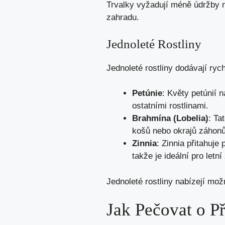
Trvalky vyžadují méně údržby ne
zahradu.
Jednoleté Rostliny
Jednoleté rostliny dodávají ryc
Petúnie
: Květy petúnií 
ostatními rostlinami.
Brahmína (Lobelia)
: Ta
košů nebo okrajů záhonů
Zinnia
: Zinnia přitahuje
takže je ideální pro letní
Jednoleté rostliny nabízejí m
Jak Pečovat o P