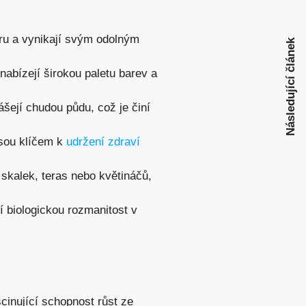
éru a vynikají svým odolným
Následující článek
abízejí širokou paletu barev a
šejí chudou půdu, což je činí
jsou klíčem k
udržení zdraví
 skalek, teras nebo květináčů,
í biologickou rozmanitost v
scinující schopnost růst ze