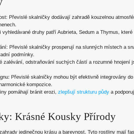
y
ost: Převislé skalničky dodávají zahradě kouzelnou atmosf
menech.
 vyhledávané druhy patří Aubrieta, Sedum a Thymus, které n
ní: Převislé skalničky prosperují na slunných místech a sná
radní podmínky.
é zalévání, odstraňování suchých částí a rozumné hnojení 
gnu: Převislé skalničky mohou být efektivně integrovány do
a harmonické kompozice.
iny pomáhají bránit erozi,
zlepšují strukturu půdy
a podporuj
čky: Krásné Kousky Přírody
 zahrady jedinečnou krásu a barevnost. Tyto rostliny mají fa