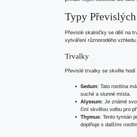
Typy Převislých
Převislé skalničky se dělí na t
vytváření různorodého vzhledu.
Trvalky
Převislé trvalky se skvěle hodí
Sedum
: Tato rostlina m
suché a slunné místa.
Alyssum
: Je známé svo
činí skvělou volbu pro p
Thymus
: Tento tymián j
doplňuje s dalšími rostli