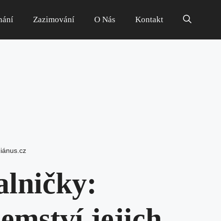
hání
Zazimování
O Nás
Kontakt
iánus.cz
alničky:
emství jejich