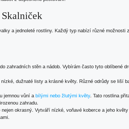
 Skalniček
rvalky a jednoleté rostliny. Každý typ nabízí různé možnosti 
 do zahradních stěn a nádob. Vybírám často tyto oblíbené dr
á nízké, dužnaté listy a krásné květy. Různé odrůdy se liší b
u jemnou vůní a
bílými nebo žlutými květy
. Tato rostlina při
řirozenou zahradu.
e nejen okrasný. Vytváří nízké, voňavé koberce a jeho květy
nami.