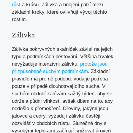
růst
a krásu. Zálivka a hnojení patří mezi
základní kroky, které ovlivňují vývoj těchto
rostlin.
Zálivka
Zálivka pokryvných skalniček závisí na jejich
typu a podmínkách pěstování. Většina trvalek
nevyžaduje intenzivní zálivku,
protože jsou
přizpůsobené suchým podmínkám
. Základní
pravidlo má pro ně podobu: voda je potřeba
pouze v případě dlouhotrvajícího sucha. V
suchém období zalévám každý týden, aby se
udržela půdní vlhkost, avšak dbám na to, aby
nedošlo k přemokření. Dřeviny, jakými jsou
jalovce a cedry, vyžadují zálivku častěji,
obzvlášť v obdobích růstu. Slunečné dny s
vysokými teplotami začínají snižovat úroveň