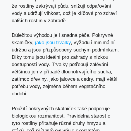
že rostliny zakrývají půdu, snižují odpařování
vody a udržují vlhkost, což je klíčové pro zdraví
dalších rostlin v zahradě.
Důležitou výhodou je i snadná péče. Pokryvné
skalničky,
jako jsou trvalky
, vyžadují minimální
údržbu a jsou přizpůsobeny suchým podmínkám.
Díky tomu jsou ideální pro zahrady s nízkou
dostupností vody. Trvalky potřebují zalévání
většinou jen v případě dlouhotrvajícího sucha,
zatímco dřeviny, jako jalovce a cedry, mají větší
potřebu vody, zejména během vegetačního
období.
Použití pokryvných skalniček také podporuje
biologickou rozmanitost. Pravidelná starost o
tyto rostliny přitahuje různé druhy hmyzu a
ptáků, což příznivě ovlivňuje ekosystém