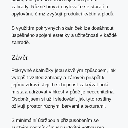
zahrady. Různé hmyzí opylovače se starají o
opylování, čímž zvyšují produkci květin a plodů.
S využitím pokryvných skalniček lze dosáhnout
úspěšného spojení estetiky a užitečnosti v každé
zahradě.
Závěr
Pokryvné skalničky jsou skvělým způsobem, jak
vylepšit vzhled zahrady a zároveň přispět k
jejímu zdraví. Jejich schopnost zakrývat holá
místa a udržovat vlhkost v půdě je neocenitelná.
Osobně jsem si užil sledování, jak tyto rostliny
oživují prostor různými barvami a texturami.
S minimální údržbou a přizpůsobením se
suchým podmínkám jsou ideální volbou pro