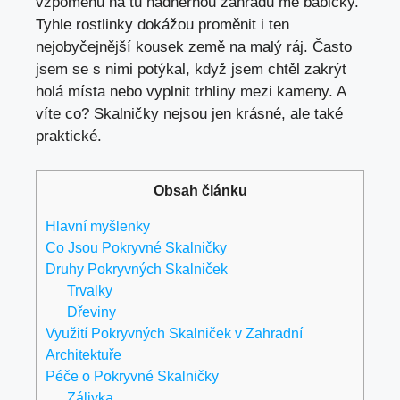
vzpomenu na tu nádhernou zahradu mé babičky.
Tyhle rostlinky dokážou proměnit i ten
nejobyčejnější kousek země na malý ráj. Často
jsem se s nimi potýkal, když jsem chtěl zakrýt
holá místa nebo vyplnit trhliny mezi kameny. A
víte co? Skalničky nejsou jen krásné, ale také
praktické.
Obsah článku
Hlavní myšlenky
Co Jsou Pokryvné Skalničky
Druhy Pokryvných Skalniček
Trvalky
Dřeviny
Využití Pokryvných Skalniček v Zahradní
Architektuře
Péče o Pokryvné Skalničky
Zálivka