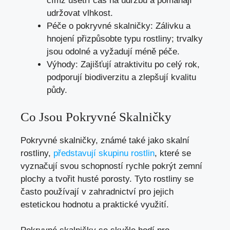
čímž ušetří čas na údržbu a pomáhají
udržovat vlhkost.
Péče o pokryvné skalničky: Zálivku a
hnojení přizpůsobte typu rostliny; trvalky
jsou odolné a vyžadují méně péče.
Výhody: Zajišťují atraktivitu po celý rok,
podporují biodiverzitu a zlepšují kvalitu
půdy.
Co Jsou Pokryvné Skalničky
Pokryvné skalničky, známé také jako skalní
rostliny,
představují skupinu rostlin
, které se
vyznačují svou schopností rychle pokrýt zemní
plochy a tvořit husté porosty. Tyto rostliny se
často používají v zahradnictví pro jejich
estetickou hodnotu a praktické využití.