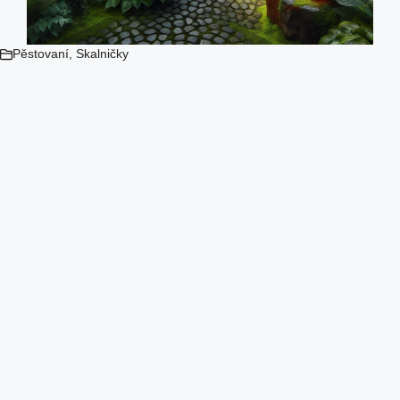
Pěstovaní
,
Skalničky