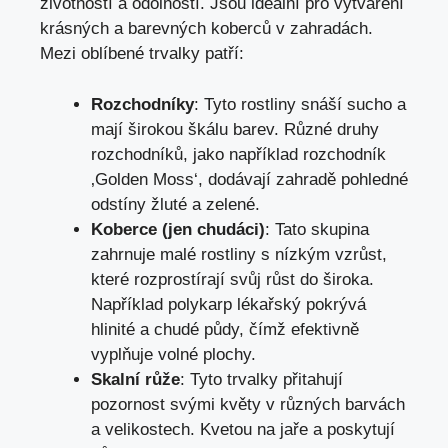
životností a odolností. Jsou ideální pro vytváření
krásných a barevných koberců v zahradách.
Mezi oblíbené trvalky patří:
Rozchodníky
: Tyto rostliny snáší sucho a
mají širokou škálu barev. Různé druhy
rozchodníků, jako například rozchodník
‚Golden Moss‘, dodávají zahradě pohledné
odstíny žluté a zelené.
Koberce (jen chudáci)
: Tato skupina
zahrnuje malé rostliny s nízkým vzrůst,
které rozprostírají svůj růst do široka.
Například polykarp lékařský pokrývá
hlinité a chudé půdy, čímž efektivně
vyplňuje volné plochy.
Skalní růže
: Tyto trvalky přitahují
pozornost svými květy v různých barvách
a velikostech. Kvetou na jaře a poskytují