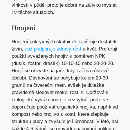
vlhkosti v půdě; proto je dobré na zálivku myslet
i v těchto situacích.
Hnojení
Hnojení pokryvných skalniček zajišťuje dostatek
živin,
což podporuje zdravý růst
a květ. Preferuji
použití vyvážených hnojiv s poměrem NPK
(dusík, fosfor, draslík) 10-10-10 nebo 20-20-20.
Hnojí se obvykle na jaře, kdy začíná růstové
období. Dávkování se pohybuje kolem 20-30
gramů na čtvereční metr, avšak je důležité
pravidelně sledovat reakci rostlin. Udržování
biologické vyváženosti je nezbytné, proto se
doporučuje používat organická hnojiva, například
kompost nebo hnojivo z kostí, které zlepšuje
strukturu půdy a zvyšuje její úrodnost. V létě, asi
každé 4-6 týdnů, se provádí opakování aplikace