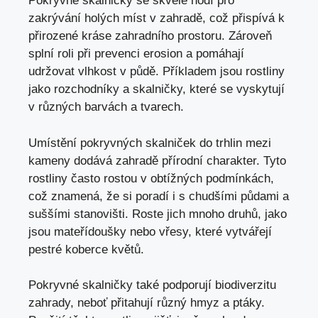
Pokryvné skalničky se skvěle hodí pro
zakrývání holých míst v zahradě, což přispívá k
přirozené kráse zahradního prostoru. Zároveň
splní roli při prevenci erosion a pomáhají
udržovat vlhkost v půdě. Příkladem jsou rostliny
jako rozchodníky a skalničky, které se vyskytují
v různých barvách a tvarech.
Umístění pokryvných skalniček do trhlin mezi
kameny dodává zahradě přírodní charakter. Tyto
rostliny často rostou v obtížných podmínkách,
což znamená, že si poradí i s chudšími půdami a
suššími stanovišti. Roste jich mnoho druhů, jako
jsou mateřídoušky nebo vřesy, které vytvářejí
pestré koberce květů.
Pokryvné skalničky také podporují biodiverzitu
zahrady, neboť přitahují různý hmyz a ptáky.