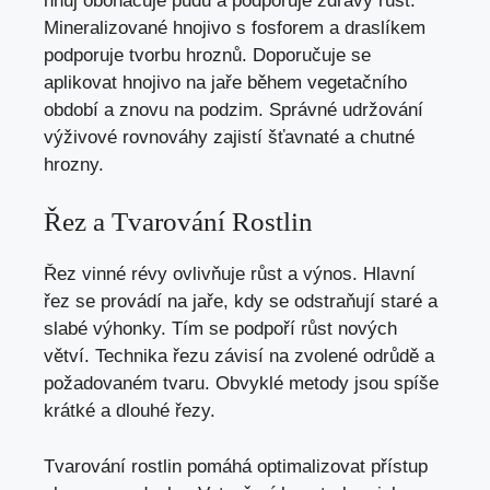
hnůj obohacuje půdu a podporuje zdravý růst.
Mineralizované hnojivo s fosforem a draslíkem
podporuje tvorbu hroznů. Doporučuje se
aplikovat hnojivo na jaře během vegetačního
období a znovu na podzim. Správné udržování
výživové rovnováhy zajistí šťavnaté a chutné
hrozny.
Řez a Tvarování Rostlin
Řez vinné révy ovlivňuje růst a výnos. Hlavní
řez se provádí na jaře, kdy se odstraňují staré a
slabé výhonky. Tím se podpoří růst nových
větví. Technika řezu závisí na zvolené odrůdě a
požadovaném tvaru. Obvyklé metody jsou spíše
krátké a dlouhé řezy.
Tvarování rostlin pomáhá optimalizovat přístup