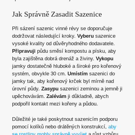
Jak Správně Zasadit Sazenice
Při sázení sazenic vinné révy se doporučuje
dodržovat následující kroky.
Vyberu
sazenice
vysoké kvality od důvěryhodného dodavatele.
Připravuji
půdu směsí kompostu a písku, aby
byla zajištěna dobrá drenáž a živiny.
Vykopu
jamky dostatečně hluboké a široké pro kořenový
systém, obvykle 30 cm.
Umístím
sazenici do
jamky tak, aby kořenový krček byl mírně nad
úrovní půdy.
Zasypu
sazenici zeminou a jemně ji
upěchovávám.
Zalévám
ji důkladně, abych
podpořil kontakt mezi kořeny a půdou.
Důležité je také poskytnout sazenicím podporu
pomocí kolíků nebo drátěných konstrukcí,
aby
se rostliny mohly správně vyvíjet
a růst vzhůru.