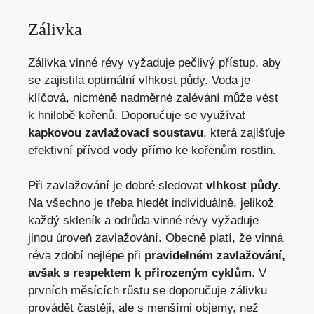
Zálivka
Zálivka vinné révy vyžaduje pečlivý přístup, aby
se zajistila optimální vlhkost půdy. Voda je
klíčová, nicméně nadměrné zalévání může vést
k hnilobě kořenů. Doporučuje se využívat
kapkovou zavlažovací soustavu
, která zajišťuje
efektivní přívod vody přímo ke kořenům rostlin.
Při zavlažování je dobré sledovat
vlhkost půdy
.
Na všechno je třeba hledět individuálně, jelikož
každý skleník a odrůda vinné révy vyžaduje
jinou úroveň zavlažování. Obecně platí, že vinná
réva zdobí nejlépe při
pravidelném zavlažování,
avšak s respektem k přirozeným cyklům
. V
prvních měsících růstu se doporučuje zálivku
provádět častěji, ale s menšími objemy, než