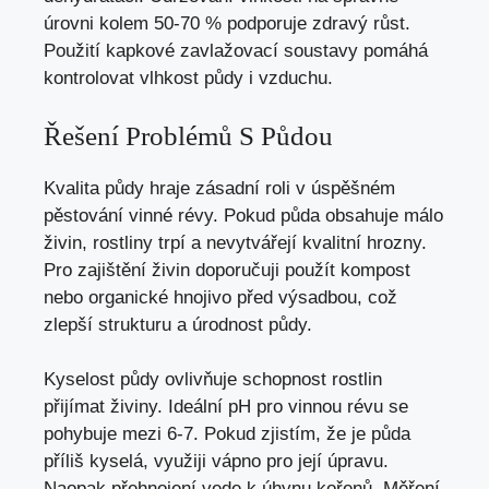
úrovni kolem 50-70 % podporuje zdravý růst.
Použití kapkové zavlažovací soustavy pomáhá
kontrolovat vlhkost půdy i vzduchu.
Řešení Problémů S Půdou
Kvalita půdy hraje zásadní roli v úspěšném
pěstování vinné révy. Pokud půda obsahuje málo
živin, rostliny trpí a nevytvářejí kvalitní hrozny.
Pro zajištění živin doporučuji použít kompost
nebo organické hnojivo před výsadbou, což
zlepší strukturu a úrodnost půdy.
Kyselost půdy ovlivňuje schopnost rostlin
přijímat živiny. Ideální pH pro vinnou révu se
pohybuje mezi 6-7. Pokud zjistím, že je půda
příliš kyselá, využiji vápno pro její úpravu.
Naopak přehnojení vede k úhynu kořenů. Měření