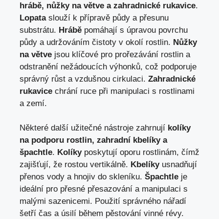
hrábě, nůžky na větve a zahradnické rukavice
.
Lopata
slouží k přípravě půdy a přesunu
substrátu.
Hrábě
pomáhají s úpravou povrchu
půdy a udržováním čistoty v okolí rostlin.
Nůžky
na větve
jsou klíčové pro prořezávání rostlin a
odstranění nežádoucích výhonků, což podporuje
správný růst a vzdušnou cirkulaci.
Zahradnické
rukavice
chrání ruce při manipulaci s rostlinami
a zemí.
Některé další užitečné nástroje zahrnují
kolíky
na podporu rostlin, zahradní kbelíky a
špachtle
.
Kolíky
poskytují oporu rostlinám, čímž
zajišťují, že rostou vertikálně.
Kbelíky
usnadňují
přenos vody a hnojiv do skleníku.
Špachtle
je
ideální pro přesné přesazování a manipulaci s
malými sazenicemi. Použití správného nářadí
šetří čas a úsilí během pěstování vinné révy.