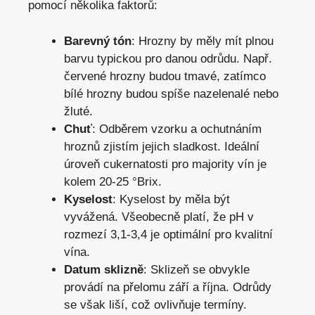
pomocí několika faktorů:
Barevný tón
: Hrozny by měly mít plnou
barvu typickou pro danou odrůdu. Např.
červené hrozny budou tmavé, zatímco
bílé hrozny budou spíše nazelenalé nebo
žluté.
Chuť
: Odběrem vzorku a ochutnáním
hroznů zjistím jejich sladkost. Ideální
úroveň cukernatosti pro majority vín je
kolem 20-25 °Brix.
Kyselost
: Kyselost by měla být
vyvážená. Všeobecně platí, že pH v
rozmezí 3,1-3,4 je optimální pro kvalitní
vína.
Datum sklizně
: Sklizeň se obvykle
provádí na přelomu září a října. Odrůdy
se však liší, což ovlivňuje termíny.