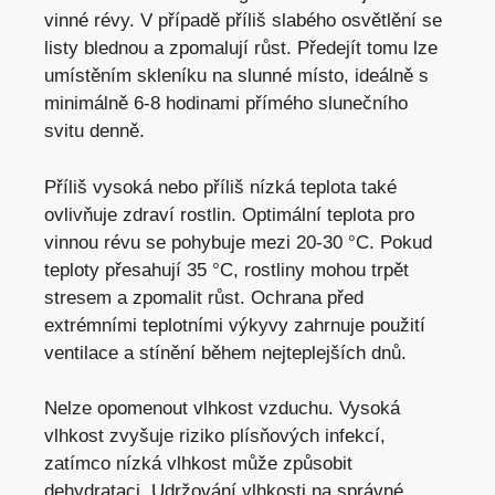
vinné révy. V případě příliš slabého osvětlění se
listy blednou a zpomalují růst. Předejít tomu lze
umístěním skleníku na slunné místo, ideálně s
minimálně 6-8 hodinami přímého slunečního
svitu denně.
Příliš vysoká nebo příliš nízká teplota také
ovlivňuje zdraví rostlin. Optimální teplota pro
vinnou révu se pohybuje mezi 20-30 °C. Pokud
teploty přesahují 35 °C, rostliny mohou trpět
stresem a zpomalit růst. Ochrana před
extrémními teplotními výkyvy zahrnuje použití
ventilace a stínění během nejteplejších dnů.
Nelze opomenout vlhkost vzduchu. Vysoká
vlhkost zvyšuje riziko plísňových infekcí,
zatímco nízká vlhkost může způsobit
dehydrataci. Udržování vlhkosti na správné