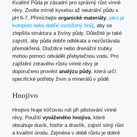
Kvalitní Půda je zásadní pro správný růst vinné
révy. Zvolte mírně kyselou až neutrální půdu s
pH 6-7. Přimíchejte
organické materiály
,
jako je
kompost nebo dobře rozložený hnůj
, aby se
zlepšila struktura a živiny půdy. Důležité je také
zajistit, aby půda dobře odtékala a nezůstávala
přemokřená. Dlaždice nebo drenážní trubky
mohou pomoci odvádět přebytečnou vodu. Pro
zajištění zdravého růstu vinné révy je
doporučeno provést
analýzu půdy
, která určí
specifické potřeby živin a minerálů v půdě.
Hnojivo
Hnojivo hraje klíčovou roli při pěstování vinné
révy. Použití
vyváženého hnojiva
, které
obsahuje dusík, fosfor a draslík, zajistí silný růst
a kvalitní úrodu. Zejména v době růstu je dobré