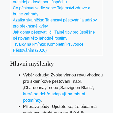
orchidej a dosáhnout úspěchu
Co pěstovat vedle sebe: Tajemství zdravé a
bujné zahrady
Azalka skalnička: Tajemství pěstování a údržby
pro překrásné květy
Jak doma pěstovat liči: Tajné tipy pro úspěšné
pěstování této lahodné rostliny
Trvalky na kmínku: Kompletní Průvodce
Pěstováním (2026)
Hlavní myšlenky
Výběr odrůdy: Zvolte vinnou révu vhodnou
pro skleníkové pěstování, např.
‚Chardonnay‘ nebo ‚Sauvignon Blanc‘,
které se dobře adaptují na místní
podmínky
.
Příprava půdy: Ujistěte se, že půda má
správnou strukturu a pH 6,0-6,8;