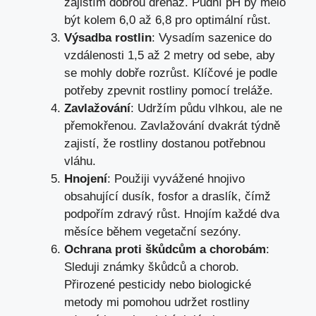
zajistím dobrou drenáž. Půdní pH by mělo
být kolem 6,0 až 6,8 pro optimální růst.
Výsadba rostlin
: Vysadím sazenice do
vzdálenosti 1,5 až 2 metry od sebe, aby
se mohly dobře rozrůst. Klíčové je podle
potřeby zpevnit rostliny pomocí treláže.
Zavlažování
: Udržím půdu vlhkou, ale ne
přemokřenou. Zavlažování dvakrát týdně
zajistí, že rostliny dostanou potřebnou
vláhu.
Hnojení
: Použiji vyvážené hnojivo
obsahující dusík, fosfor a draslík, čímž
podpořím zdravý růst. Hnojím každé dva
měsíce během vegetační sezóny.
Ochrana proti škůdcům a chorobám
:
Sleduji známky škůdců a chorob.
Přirozené pesticidy nebo biologické
metody mi pomohou udržet rostliny