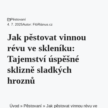
Pěstovaní
4. 7. 2025
Autor:
FlóRiánus.cz
Jak pěstovat vinnou
révu ve skleníku:
Tajemství úspěšné
sklizně sladkých
hroznů
Úvod
»
Pěstovaní
»
Jak pěstovat vinnou révu ve