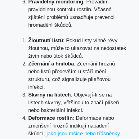
Pravidelný monitoring
: Provádím
pravidelnou kontrolu rostlin. Včasné
zjištění problémů usnadňuje prevenci
hromadění škůdců.
Žloutnutí listů
: Pokud listy vinné révy
žloutnou, může to ukazovat na nedostatek
živin nebo útok škůdců.
Zčernání a hniloba
: Zčernání hroznů
nebo listů především u stáří mění
strukturu, což signalizuje plísňovou
infekci.
Skvrny na listech
: Objevují-li se na
listech skvrny, většinou to značí plíseň
nebo bakteriální infekci.
Deformace rostlin
: Deformace nebo
zmenšení hroznů indikují napadení
škůdci,
jako jsou mšice nebo třásněnky
.