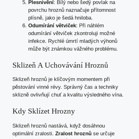
Plesnivění
: Bílý nebo šedý povlak na
povrchu hroznů naznačuje přítomnost
plísně, jako je šedá hniloba.
Odumírání větviček
: Při náhlém
odumírání větviček zkontroluji možné
infekce. Rychlé úmrtí mladých výhonů
může být známkou vážného problému.
Sklizeň A Uchovávání Hroznů
Sklizeň hroznů je klíčovým momentem při
pěstování vinné révy. Správný čas a techniky
sklizně ovlivňují chuť a kvalitu výsledného vína.
Kdy Sklízet Hrozny
Sklizeň hroznů nastává, když dosáhnou
optimální zralosti.
Zralost hroznů
se určuje