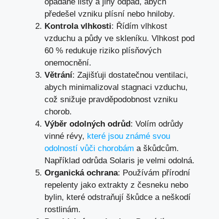
opadané listy a jiný odpad, abych
předešel vzniku plísní nebo hniloby.
Kontrola vlhkosti
: Řídím vlhkost
vzduchu a půdy ve skleníku. Vlhkost pod
60 % redukuje riziko plísňových
onemocnění.
Větrání
: Zajišťuji dostatečnou ventilaci,
abych minimalizoval stagnaci vzduchu,
což snižuje pravděpodobnost vzniku
chorob.
Výběr odolných odrůd
: Volím odrůdy
vinné révy,
které jsou známé svou
odolností vůči chorobám
a škůdcům.
Například odrůda Solaris je velmi odolná.
Organická ochrana
: Používám přírodní
repelenty jako extrakty z česneku nebo
bylin, které odstraňují škůdce a neškodí
rostlinám.