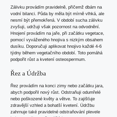
Zálivku provádím pravidelně, přičemž dbám na
vodní bilanci. Půda by měla být mírně vlhká, ale
nesmí být přemokřená. V období sucha zálivku
zvyšuji, udržuji však pozornost na odvodnění.
Hnojení provádím na jaře, při začátku vegetace,
pomocí vyváženého hnojiva s nizkým obsahem
dusíku. Doporučuji aplikovat hnojivo každé 4-6
týdny během vegetačního období. Toto pomáhá
podpořit růst a kvetení osteospermum.
Řez a Údržba
Řez provádím na konci zimy nebo začátku jara,
abych podpořil nový růst. Odstraňuji odumřelé
nebo poškozené květy a větve. To zajišťuje
zdravější vzhled a bohatší kvetení. Údržbu
zahrnuje také pravidelné odstraňování plevele