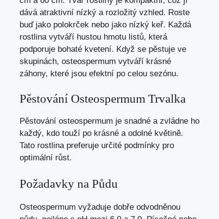
cm a 60 cm. Tvar rostliny je kompaktní, což jí
dává atraktivní nízký a rozložitý vzhled. Roste
buď jako polokrček nebo jako nízký keř. Každá
rostlina vytváří hustou hmotu listů, která
podporuje bohaté kvetení. Když se pěstuje ve
skupinách, osteospermum vytváří krásné
záhony, které jsou efektní po celou sezónu.
Pěstování Osteospermum Trvalka
Pěstování osteospermum je snadné a zvládne ho
každý, kdo touží po krásné a odolné květině.
Tato rostlina preferuje určité podmínky pro
optimální růst.
Požadavky na Půdu
Osteospermum vyžaduje dobře odvodněnou