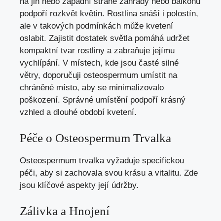
na jih nebo západní straně zahrady nebo balkonu
podpoří rozkvět květin. Rostlina snáší i polostín,
ale v takových podmínkách může kvetení
oslabit. Zajistit dostatek světla pomáhá udržet
kompaktní tvar rostliny a zabraňuje jejímu
vychlípání. V místech, kde jsou časté silné
větry, doporučuji osteospermum umístit na
chráněné místo, aby se minimalizovalo
poškození. Správné umístění podpoří krásný
vzhled a dlouhé období kvetení.
Péče o Osteospermum Trvalka
Osteospermum trvalka vyžaduje specifickou
péči, aby si zachovala svou krásu a vitalitu. Zde
jsou klíčové aspekty její údržby.
Zálivka a Hnojení