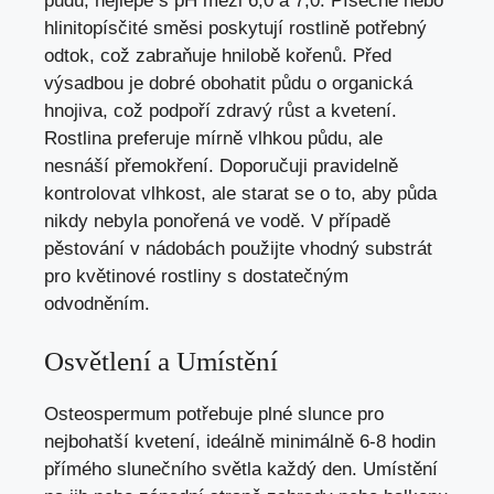
půdu, nejlépe s pH mezi 6,0 a 7,0. Písečné nebo
hlinitopísčité směsi poskytují rostlině potřebný
odtok, což zabraňuje hnilobě kořenů. Před
výsadbou je dobré obohatit půdu o organická
hnojiva, což podpoří zdravý růst a kvetení.
Rostlina preferuje mírně vlhkou půdu, ale
nesnáší přemokření. Doporučuji pravidelně
kontrolovat vlhkost, ale starat se o to, aby půda
nikdy nebyla ponořená ve vodě. V případě
pěstování v nádobách použijte vhodný substrát
pro květinové rostliny s dostatečným
odvodněním.
Osvětlení a Umístění
Osteospermum potřebuje plné slunce pro
nejbohatší kvetení, ideálně minimálně 6-8 hodin
přímého slunečního světla každý den. Umístění