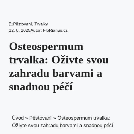
Pěstovaní
,
Trvalky
12. 8. 2025
Autor:
FlóRiánus.cz
Osteospermum
trvalka: Oživte svou
zahradu barvami a
snadnou péčí
Úvod
»
Pěstovaní
»
Osteospermum trvalka:
Oživte svou zahradu barvami a snadnou péčí