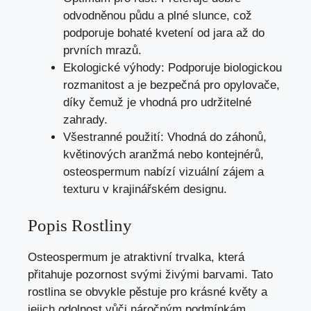
odvodněnou půdu a plné slunce, což
podporuje bohaté kvetení od jara až do
prvních mrazů.
Ekologické výhody: Podporuje biologickou
rozmanitost a je bezpečná pro opylovače,
díky čemuž je vhodná pro udržitelné
zahrady.
Všestranné použití: Vhodná do záhonů,
květinových aranžmá nebo kontejnérů,
osteospermum nabízí vizuální zájem a
texturu v krajinářském designu.
Popis Rostliny
Osteospermum je atraktivní trvalka, která
přitahuje pozornost svými živými barvami. Tato
rostlina se obvykle pěstuje pro krásné květy a
jejich odolnost vůči náročným podmínkám.