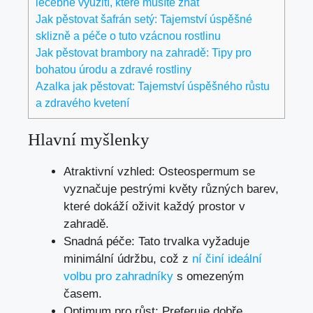
léčebné využití, které musíte znát
Jak pěstovat šafrán setý: Tajemství úspěšné
sklizně a péče o tuto vzácnou rostlinu
Jak pěstovat brambory na zahradě: Tipy pro
bohatou úrodu a zdravé rostliny
Azalka jak pěstovat: Tajemství úspěšného růstu
a zdravého kvetení
Hlavní myšlenky
Atraktivní vzhled: Osteospermum se
vyznačuje pestrými květy různých barev,
které dokáží oživit každý prostor v
zahradě.
Snadná péče: Tato trvalka vyžaduje
minimální údržbu, což z
ní činí ideální
volbu pro zahradníky
s omezeným
časem.
Optimum pro růst: Preferuje dobře