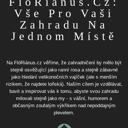
FlóRiánus.cz:
Vše Pro Vaši
Zahradu Na
Jednom Místě
Na FlóRiánus.cz věříme, že zahradničení by mělo být
stejně osvěžující jako ranní rosa a stejně zábavné
jako hledání velikonočních vajíček (ale s menším
rizikem, že najdete loňská). Naším cílem je vzdělávat,
bavit a inspirovat vás k tomu, abyste svou zahradu
milovali stejně jako my - s vášní, humorem a
občasným zoufalým výkřikem nad nepoddajným
plevelem.