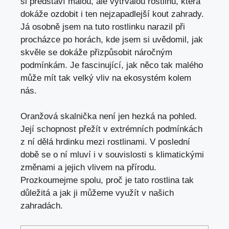
si představí malou, ale vytrvalou rostlinu, která
dokáže ozdobit i ten nejzapadlejší kout zahrady.
Já osobně jsem na tuto rostlinku narazil při
procházce po horách, kde jsem si uvědomil, jak
skvěle se dokáže přizpůsobit náročným
podmínkám. Je fascinující, jak něco tak malého
může mít tak velký vliv na ekosystém kolem
nás.
Oranžová skalnička není jen hezká na pohled.
Její schopnost přežít v extrémních podmínkách
z ní dělá hrdinku mezi rostlinami. V poslední
době se o ní mluví i v souvislosti s klimatickými
změnami a jejich vlivem na přírodu.
Prozkoumejme spolu, proč je tato rostlina tak
důležitá a jak ji můžeme využít v našich
zahradách.