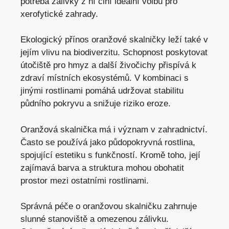
potřeba zálivky z ní činí ideální volbu pro
xerofytické zahrady.
Ekologický přínos oranžové skalničky leží také v
jejím vlivu na biodiverzitu. Schopnost poskytovat
útočiště pro hmyz a další živočichy přispívá k
zdraví místních ekosystémů. V kombinaci s
jinými rostlinami pomáhá udržovat stabilitu
půdního pokryvu a snižuje riziko eroze.
Oranžová skalnička má i význam v zahradnictví.
Často se používá jako půdopokryvná rostlina,
spojující estetiku s funkčností. Kromě toho, její
zajímavá barva a struktura mohou obohatit
prostor mezi ostatními rostlinami.
Správná péče o oranžovou skalničku zahrnuje
slunné stanoviště a omezenou zálivku.