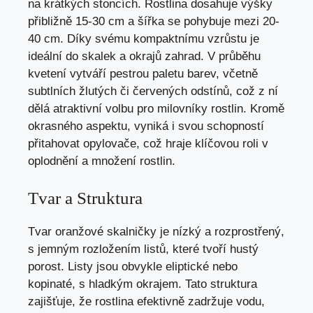
na krátkých stoncích. Rostlina dosahuje výšky
přibližně 15-30 cm a šířka se pohybuje mezi 20-
40 cm. Díky svému kompaktnímu vzrůstu je
ideální do skalek a okrajů zahrad. V průběhu
kvetení vytváří pestrou paletu barev, včetně
subtlních žlutých či červených odstínů, což z ní
dělá atraktivní volbu pro milovníky rostlin. Kromě
okrasného aspektu, vyniká i svou schopností
přitahovat opylovače, což hraje klíčovou roli v
oplodnění a množení rostlin.
Tvar a Struktura
Tvar oranžové skalničky je nízký a rozprostřený,
s jemným rozložením listů, které tvoří hustý
porost. Listy jsou obvykle eliptické nebo
kopinaté, s hladkým okrajem. Tato struktura
zajišťuje, že rostlina efektivně zadržuje vodu,