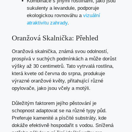
Kombinace s jinými rostlinami, jako jsou
sukulenty a levandule, podporuje
ekologickou rovnováhu a
vizuální
atraktivitu zahrady
.
Oranžová Skalnička: Přehled
Oranžová skalnička, známá svou odolností,
prospívá v suchých podmínkách a může dorůst
výšky až 30 centimetrů. Tato vytrvalá rostlina,
která kvete od června do srpna, produkuje
výrazné oranžové květy, přitahující různé
opylovače, jako jsou včely a motýli.
Důležitým faktorem jejího pěstování je
schopnost adaptovat se na různé typy půd.
Preferuje kamenité a písčité substráty, kde
dokáže efektivně hospodařit s vodou. Snížená