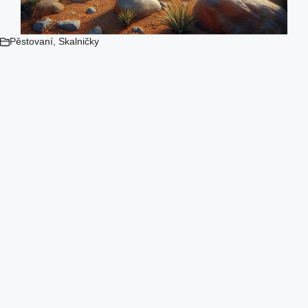
Pěstovaní
,
Skalničky