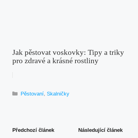
Jak pěstovat voskovky: Tipy a triky
pro zdravé a krásné rostliny
Rubriky
Pěstovaní
,
Skalničky
Předchozí článek
Následující článek