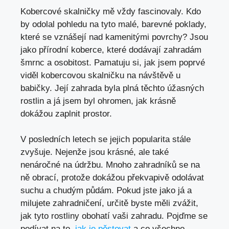
Kobercové skalničky mě vždy fascinovaly. Kdo
by odolal pohledu na tyto malé, barevné poklady,
které se vznášejí nad kamenitými povrchy? Jsou
jako přírodní koberce, které dodávají zahradám
šmrnc a osobitost. Pamatuju si, jak jsem poprvé
viděl kobercovou skalničku na návštěvě u
babičky. Její zahrada byla plná těchto úžasných
rostlin a já jsem byl ohromen, jak krásně
dokážou zaplnit prostor.
V posledních letech se jejich popularita stále
zvyšuje. Nejenže jsou krásné, ale také
nenáročné na údržbu. Mnoho zahradníků se na
ně obrací, protože dokážou překvapivě odolávat
suchu a chudým půdám. Pokud jste jako já a
milujete zahradničení, určitě byste měli zvážit,
jak tyto rostliny obohatí vaši zahradu. Pojďme se
podívat na to,
jak je pěstovat
a co všechno