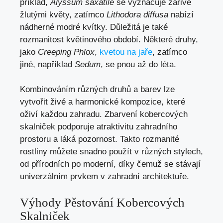
příklad,
Alyssum saxatile
se vyznačuje zářivě
žlutými květy, zatímco
Lithodora diffusa
nabízí
nádherné modré kvítky. Důležitá je také
rozmanitost květinového období. Některé druhy,
jako
Creeping Phlox
,
kvetou na jaře
, zatímco
jiné, například
Sedum
, se pnou až do léta.
Kombinováním různých druhů a barev lze
vytvořit živé a harmonické kompozice, které
oživí každou zahradu. Zbarvení kobercových
skalniček podporuje atraktivitu zahradního
prostoru a láká pozornost. Takto rozmanité
rostliny můžete snadno použít v různých stylech,
od přírodních po moderní, díky čemuž se stávají
univerzálním prvkem v zahradní architektuře.
Výhody Pěstování Kobercových
Skalniček