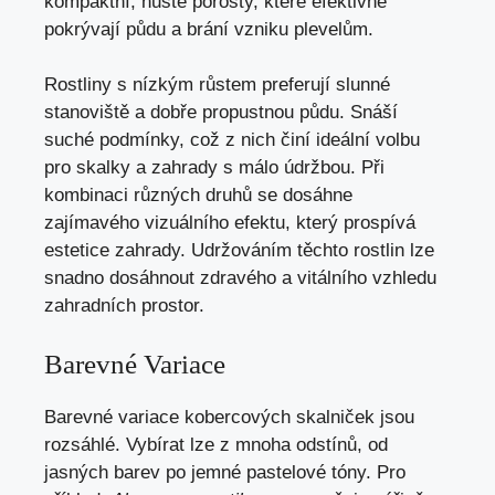
kompaktní, husté porosty, které efektivně
pokrývají půdu a brání vzniku plevelům.
Rostliny s nízkým růstem preferují slunné
stanoviště a dobře propustnou půdu. Snáší
suché podmínky, což z nich činí ideální volbu
pro skalky a zahrady s málo údržbou. Při
kombinaci různých druhů se dosáhne
zajímavého vizuálního efektu, který prospívá
estetice zahrady. Udržováním těchto rostlin lze
snadno dosáhnout zdravého a vitálního vzhledu
zahradních prostor.
Barevné Variace
Barevné variace kobercových skalniček jsou
rozsáhlé. Vybírat lze z mnoha odstínů, od
jasných barev po jemné pastelové tóny. Pro