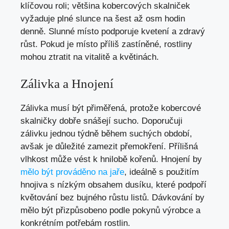
klíčovou roli; většina kobercových skalniček
vyžaduje plné slunce na šest až osm hodin
denně. Slunné místo podporuje kvetení a zdravý
růst. Pokud je místo příliš zastíněné, rostliny
mohou ztratit na vitalitě a květinách.
Zálivka a Hnojení
Zálivka musí být přiměřená, protože kobercové
skalničky dobře snášejí sucho. Doporučuji
zálivku jednou týdně během suchých období,
avšak je důležité zamezit přemokření. Přílišná
vlhkost může vést k hnilobě kořenů. Hnojení by
mělo být prováděno na jaře
, ideálně s použitím
hnojiva s nízkým obsahem dusíku, které podpoří
květování bez bujného růstu listů. Dávkování by
mělo být přizpůsobeno podle pokynů výrobce a
konkrétním potřebám rostlin.