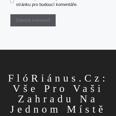
stránku pro budoucí komentáře.
FlóRiánus.cz:
Vše Pro Vaši
Zahradu Na
Jednom Místě