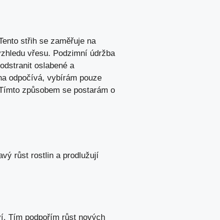
Tento střih se zaměřuje na
 vzhledu vřesu. Podzimní údržba
odstranit oslabené a
ina odpočívá, vybírám pouze
y. Tímto způsobem se postarám o
ý růst rostlin a prodlužují
ví. Tím podpořím růst nových