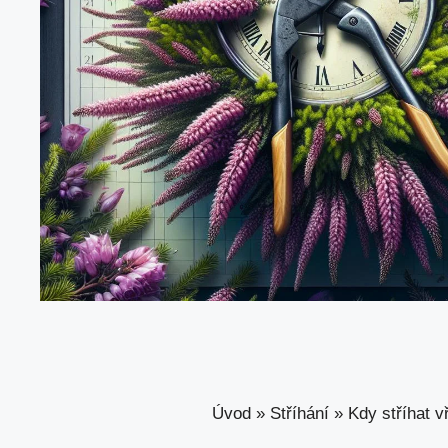
Úvod
»
Stříhání
»
Kdy stříhat v