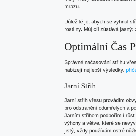
mrazu.
Důležité je, abych se vyhnul st
rostliny. Můj cíl zůstává jasný
Optimální Čas P
Správné načasování střihu vřesu
nabízejí nejlepší výsledky,
přič
Jarní Střih
Jarní střih vřesu provádím obvy
pro odstranění odumřelých a po
Jarním střihem podpořím i růst 
výhony a větve, které se nevyv
jistý, vždy používám ostré nůžk