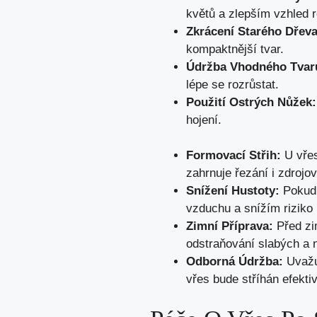
květů a zlepším vzhled r
Zkrácení Starého Dřeva
kompaktnější tvar.
Údržba Vhodného Tvar
lépe se rozrůstat.
Použití Ostrých Nůžek:
hojení.
Formovací Střih:
U vřes
zahrnuje řezání i zdrojo
Snížení Hustoty:
Pokud 
vzduchu a snížím riziko 
Zimní Příprava:
Před zi
odstraňování slabých a 
Odborná Údržba:
Uvažuj
vřes bude stříhán efekti