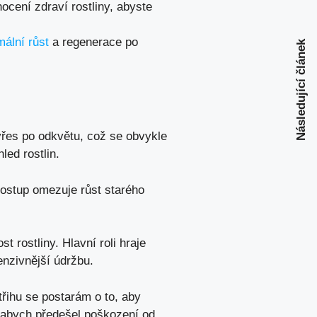
ocení zdraví rostliny, abyste
mální růst
a regenerace po
Následující článek
 vřes po odkvětu, což se obvykle
ed rostlin.
 postup omezuje růst starého
 rostliny. Hlavní roli hraje
enzivnější údržbu.
třihu se postarám o to, aby
, abych předešel poškození od