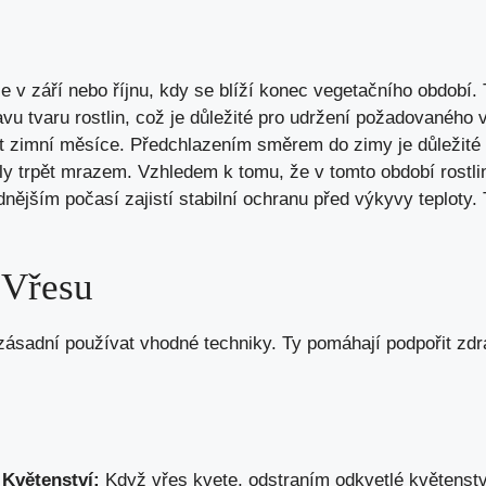
 v září nebo říjnu, kdy se blíží konec vegetačního období. 
avu tvaru rostlin, což je důležité pro udržení požadovaného
t zimní měsíce. Předchlazením směrem do zimy je důležité 
ly trpět mrazem. Vzhledem k tomu, že v tomto období rostl
adnějším počasí zajistí stabilní ochranu před výkyvy teplot
 Vřesu
zásadní používat vhodné techniky. Ty pomáhají podpořit zdrav
Květenství:
Když vřes kvete, odstraním odkvetlé květenst