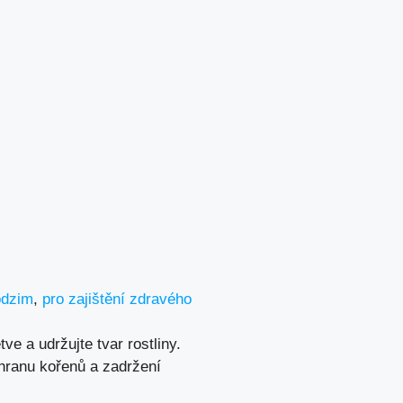
odzim
,
pro zajištění zdravého
ve a udržujte tvar rostliny.
chranu kořenů a zadržení