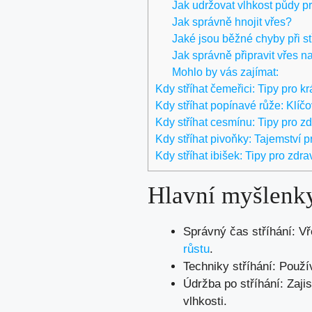
Jak udržovat vlhkost půdy p
Jak správně hnojit vřes?
Jaké jsou běžné chyby při st
Jak správně připravit vřes n
Mohlo by vás zajímat:
Kdy stříhat čemeřici: Tipy pro kr
Kdy stříhat popínavé růže: Klíčo
Kdy stříhat cesmínu: Tipy pro zd
Kdy stříhat pivoňky: Tajemství 
Kdy stříhat ibišek: Tipy pro zdra
Hlavní myšlenk
Správný čas stříhání: Vř
růstu
.
Techniky stříhání: Použív
Údržba po stříhání: Zaji
vlhkosti.