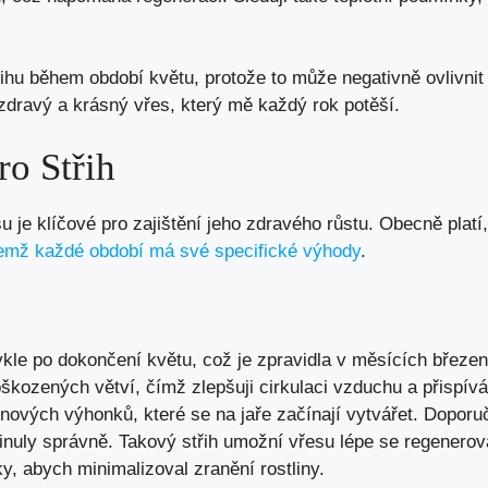
řihu během období květu, protože to může negativně ovlivnit
: zdravý a krásný vřes, který mě každý rok potěší.
ro Střih
 je klíčové pro zajištění jeho zdravého růstu. Obecně platí,
emž každé období má své specifické výhody
.
kle po dokončení květu, což je zpravidla v měsících březen 
škozených větví, čímž zlepšuji cirkulaci vzduchu a přispívá
nových výhonků, které se na jaře začínají vytvářet. Doporuč
inuly správně. Takový střih umožní vřesu lépe se regenerova
y, abych minimalizoval zranění rostliny.