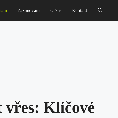
hání
Zazimování
O Nás
Kontakt
 vřes: Klíčové