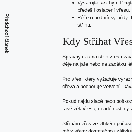
Vyvarujte se chyb: Dbejt
předešli oslabení vřesu.
Předchozí článek
Péče o podmínky půdy: P
střihu.
Kdy Stříhat Vře
Správný čas na střih vřesu závi
děje na jaře nebo na začátku l
Pro vřes, který vyžaduje výrazn
dřeva a podporuje větvení. Dává
Pokud najdu slabé nebo poškozen
také věk vřesu; mladé rostliny 
Stříhám vřes ve vlhkém počasí, 
měly vřesy dostatečnou zálivku