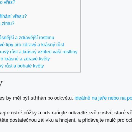
ro vřes?
říhání vřesu?
a zimu?
ásnější a zdravější rostlinu
vé tipy pro zdravý a krásný růst
ravý růst a krásný vzhled vaší rostliny
pro krásné a zdravé květy
vý růst a bohaté květy
y
es by měl být stříhán po odkvětu,
ideálně na jaře nebo na p
ejte ostré nůžky a odstraňujte odkvetlé květenství, staré vět
stěte dostatečnou zálivku a hnojení, a přidávejte mulč pro o