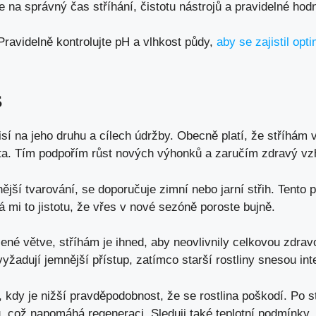
e na správný čas stříhání, čistotu nástrojů a pravidelné hodn
ravidelně kontrolujte pH a vlhkost půdy,
aby se zajistil opti
s
sí na jeho druhu a cílech údržby. Obecně platí, že stříhám
éta. Tím podpořím růst nových výhonků a zaručím zdravý vzhl
ější tvarování, se doporučuje zimní nebo jarní střih. Tento
 mi to jistotu, že vřes v nové sezóně poroste bujně.
é větve, stříhám je ihned, aby neovlivnily celkovou zdravost
vyžadují jemnější přístup, zatímco starší rostliny snesou int
kdy je nižší pravděpodobnost, že se rostlina poškodí. Po s
, což napomáhá regeneraci. Sleduji také teplotní podmínky