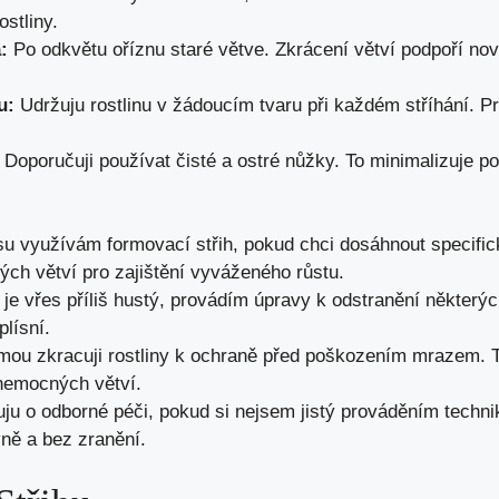
ostliny.
:
Po odkvětu oříznu staré větve. Zkrácení větví podpoří nov
u:
Udržuju rostlinu v žádoucím tvaru při každém stříhání. Pr
Doporučuji používat čisté a ostré nůžky. To minimalizuje po
u využívám formovací střih, pokud chci dosáhnout specific
vých větví pro zajištění vyváženého růstu.
je vřes příliš hustý, provádím úpravy k odstranění některýc
plísní.
mou zkracuji rostliny k ochraně před poškozením mrazem. T
nemocných větví.
u o odborné péči, pokud si nejsem jistý prováděním technik.
vně a bez zranění.