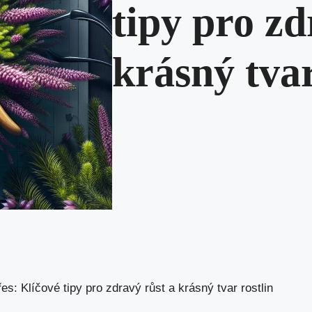
tipy pro zd
krásný tvar
řes: Klíčové tipy pro zdravý růst a krásný tvar rostlin