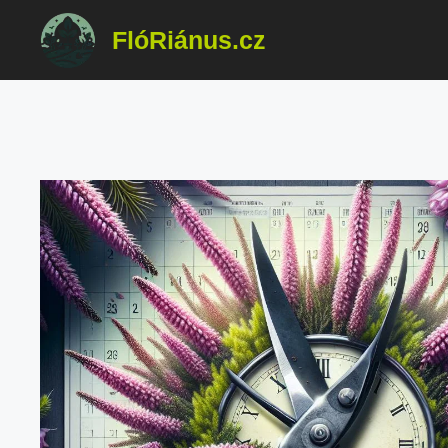
Přeskočit
FlóRiánus.cz
na
obsah