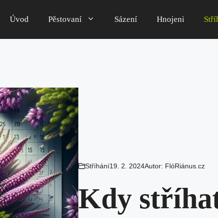
Úvod
Pěstovaní
Sázení
Hnojeni
Stří
Stříhání
19. 2. 2024
Autor:
FlóRiánus.cz
Kdy stříhat