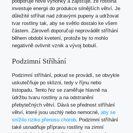
podporuje nové výhonky a zajišťuje, že rostlina
investuje energii do produkce silnějších větví. Je
důležité stříhat nad zdravými pupeny a udržovat
tvar rostliny tak, aby se světlo dostalo ke všem
částem. Zároveň doporučuji neprovádět stříhání
během období kvetení, protože by to mohlo
negativně ovlivnit vznik a vývoj bobulí.
Podzimní Stříhání
Podzimní stříhání, pokud se provádí, se obvykle
uskutečňuje po sklizni, tedy v říjnu nebo
listopadu. Tento řez se zaměřuje hlavně na
údržbu tvaru rostliny a na odstranění
přebytečných větví. Dává se přednost stříhání
větví, které jsou uschlý nebo nemocné,
aby se
snížilo riziko přenosu chorob
. Podzimní stříhání
také usnadňuje přípravu rostliny na zimní