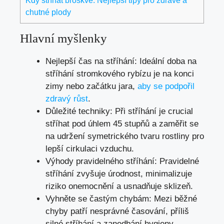
Kdy stříhat broskve: Nejlepší tipy pro zdravé a
chutné plody
Hlavní myšlenky
Nejlepší čas na stříhání: Ideální doba na
stříhání stromkového rybízu je na konci
zimy nebo začátku jara,
aby se podpořil
zdravý růst
.
Důležité techniky: Při stříhání je crucial
stříhat pod úhlem 45 stupňů a zaměřit se
na udržení symetrického tvaru rostliny pro
lepší cirkulaci vzduchu.
Výhody pravidelného stříhání: Pravidelné
stříhání zvyšuje úrodnost, minimalizuje
riziko onemocnění a usnadňuje sklizeň.
Vyhněte se častým chybám: Mezi běžné
chyby patří nesprávné časování, příliš
silné stříhání a zanedbání hygieny