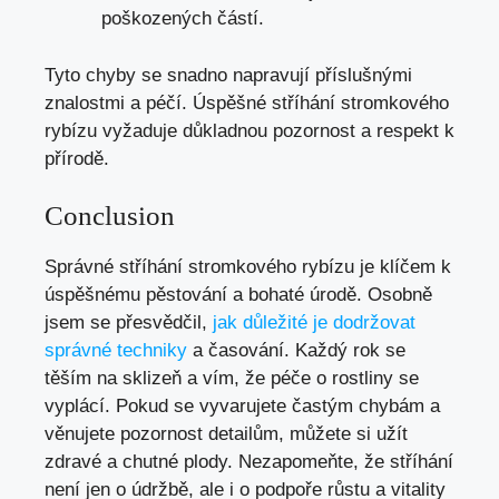
poškozených částí.
Tyto chyby se snadno napravují příslušnými
znalostmi a péčí. Úspěšné stříhání stromkového
rybízu vyžaduje důkladnou pozornost a respekt k
přírodě.
Conclusion
Správné stříhání stromkového rybízu je klíčem k
úspěšnému pěstování a bohaté úrodě. Osobně
jsem se přesvědčil,
jak důležité je dodržovat
správné techniky
a časování. Každý rok se
těším na sklizeň a vím, že péče o rostliny se
vyplácí. Pokud se vyvarujete častým chybám a
věnujete pozornost detailům, můžete si užít
zdravé a chutné plody. Nezapomeňte, že stříhání
není jen o údržbě, ale i o podpoře růstu a vitality