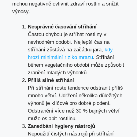
mohou negativně ovlivnit zdraví rostlin a snížit
výnosy.
Nesprávné časování stříhání
Častou chybou je stříhat rostliny v
nevhodném období. Nejlepší čas na
stříhání zůstává na začátku jara,
kdy
hrozí minimální riziko mrazu
. Stříhání
během vegetačního období může způsobit
zranění mladých výhonků.
Příliš silné stříhání
Při stříhání roste tendence odstranit příliš
mnoho větví. Udržení několika důležitých
výhonů je klíčové pro dobré plodení.
Odstranění více než 30 % bujných větví
může oslabit rostlinu.
Zanedbání hygieny nástrojů
Nepoužití čistých nástrojů při stříhání