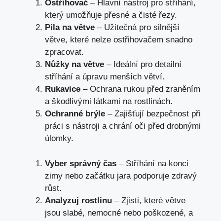
Ostřihovač
– Hlavní nástroj pro stříhání,
který umožňuje přesné a čisté řezy.
Pila na větve
– Užitečná pro silnější
větve, které nelze ostřihovačem snadno
zpracovat.
Nůžky na větve
– Ideální pro detailní
stříhání a úpravu menších větví.
Rukavice
– Ochrana rukou před zraněním
a škodlivými látkami na rostlinách.
Ochranné brýle
– Zajišťují bezpečnost při
práci s nástroji a chrání oči před drobnými
úlomky.
Vyber správný čas
– Stříhání na konci
zimy nebo začátku jara podporuje zdravý
růst.
Analyzuj rostlinu
– Zjisti, které větve
jsou slabé, nemocné nebo poškozené, a