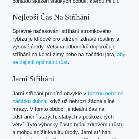
bohatou sklizeň sladkých bobulí, kterou miluji.
Nejlepší Čas Na Stříhání
Správné načasování stříhání stromkového
rybízu je klíčové pro udržení zdravé rostliny a
vysoké úrody. Většina odborníků doporučuje
stříhání na konci zimy nebo na začátku jara,
aby
se zajistil optimální růst
.
Jarní Stříhání
Jarní stříhání probíhá obvykle v
březnu nebo na
začátku dubna
, když už nehrozí žádné silné
mrazy. V tomto období je ideální čas na
odstranění starých, slabých a poškozených
větví. Tyto výhonky často brání zdravému růstu
a mohou snížit kvalitu úrody. Jarní stříhání