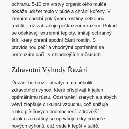
ochranu. 5-10 cm vrstvy organického mulče
dokáže udržet teplo v půdě a chrání kořeny. V
zimním období pokrývám rostliny netkanou
textilií, což zabraňuje poškození mrazem. Pokud
se očekávají extrémní teploty, imituji ochranný
štít, který chrání spodní části rostlin. S
pravidelnou péčí a vhodnými opatřeními se
hortenziím daří i v chladnějších měsících.
Zdravotní Výhody Řezání
Řezání hortenzií latnatých má několik
zdravotních výhod, které přispívají k jejich
optimálnímu růstu. Odstranění starých a slabých
větví zlepšuje cirkulaci vzduchu, což snižuje
riziko plísňových onemocnění. Zdravější
struktura rostliny se upevňuje díky podpoře
nových výhonů, což vede k lepší vitalitě.