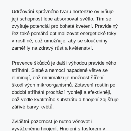
Udržování správného tvaru hortenzie ovlivňuje
její schopnost lépe absorbovat světlo. Tím se
zvyšuje potenciál pro bohaté kvetení. Pravidelný
řez také pomáhá optimalizovat energetické toky
v rostlině, což umožňuje, aby se sloučeniny
zaměřily na zdravý růst a květenství.
Prevence škůdců je další výhodou pravidelného
stříhání. Slabé a nemoci napadené větve se
eliminují, což minimalizuje možnost šíření
škodlivých mikroorganismů. Zotavení rostlin po
období stříhání prochází rychleji a efektivněji,
což vedle kvalitního substrátu a hnojení zajišťuje
zářivé barvy květů.
Zvláštní pozornost je nutno věnovat i
vyváženému hnojení. Hnojení s fosforem v