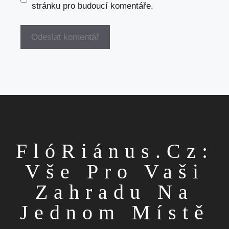
stránku pro budoucí komentáře.
FlóRiánus.cz:
Vše Pro Vaši
Zahradu Na
Jednom Místě