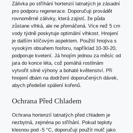
Zálivka po stříhání hortenzií latnatých je zásadní
pro podporu regenerace. Doporučuji provádět
rovnoměrné zálivky, která zajistí, že půda
zůstane vlhká, ale ne přemáčená. Více než 5 cm
vody týdně poskytuje optimální vlhkost. Hnojení
je dalším klíčovým aspektem. Použití hnojiva s
vysokým obsahem fosforu, například 10-30-20,
podporuje kvetení. Já hnojím jednou za měsíc od
jara do konce léta, což pomáhá rostlinám
vytvořit silné výhony a bohaté květenství. Při
hnojení dbám na dodržení doporučených dávek,
abych předešel spálení kořenů.
Ochrana Před Chladem
Ochrana hortenzií latnatých před chladem je
nezbytná, zejména po stříhání. Pokud teploty
klesnou pod -5 °C, doporučuji použít mulč jako