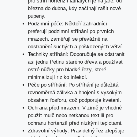
pro střih hortenzií latnatých je na jaře, od
března do dubna, kdy začínají rašit nové
pupeny.
Podzimní péče: Někteří zahradníci
preferují podzimní stříhání po prvních
mrazech, zaměřují se převážně na
odstranění suchých a poškozených větví.
Techniky stříhání: Doporučuje se odstranit
asi jednu třetinu starého dřeva a používat
ostré nůžky pro hladké řezy, které
minimalizují riziko infekcí.
Péče po stříhání: Po stříhání je důležitá
rovnoměrná zálivka a hnojení s vysokým
obsahem fosforu, což podporuje kvetení.
Ochrana před mrazem: V zimě je vhodné
použít mulč nebo netkanou textilii pro
ochranu hortenzií před nízkými teplotami.
Zdravotní výhody: Pravidelný řez zlepšuje