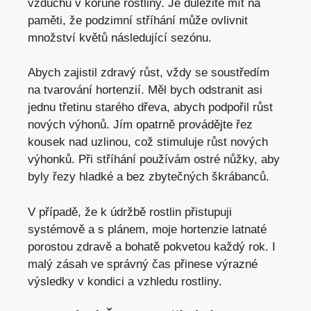
vzduchu v koruně rostliny. Je důležité mít na
paměti, že podzimní stříhání může ovlivnit
množství květů následující sezónu.
Abych zajistil zdravý růst, vždy se soustředím
na tvarování hortenzií. Měl bych odstranit asi
jednu třetinu starého dřeva, abych podpořil růst
nových výhonů. Jím opatrně provádějte řez
kousek nad uzlinou, což stimuluje růst nových
výhonků. Při stříhání používám ostré nůžky, aby
byly řezy hladké a bez zbytečných škrábanců.
V případě, že k údržbě rostlin přistupuji
systémově a s plánem, moje hortenzie latnaté
porostou zdravě a bohatě pokvetou každý rok. I
malý zásah ve správný čas přinese výrazné
výsledky v kondici a vzhledu rostliny.