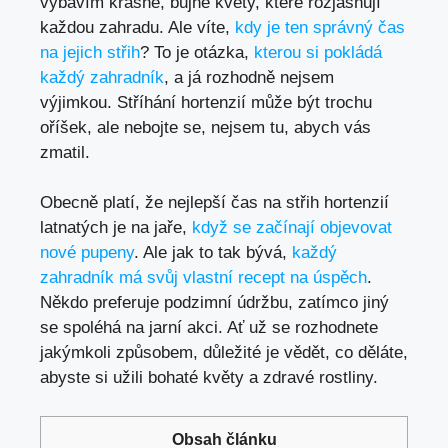
vybavím krásné, bujné květy, které rozjasňují
každou zahradu. Ale víte,
kdy je ten správný čas
na jejich střih
? To je otázka,
kterou si pokládá
každý zahradník
, a já rozhodně nejsem
výjimkou. Stříhání hortenzií může být trochu
oříšek, ale nebojte se, nejsem tu, abych vás
zmatil.
Obecně platí, že nejlepší čas na střih hortenzií
latnatých je na jaře,
když se začínají objevovat
nové pupeny
. Ale jak to tak bývá,
každý
zahradník má svůj vlastní recept na úspěch
.
Někdo preferuje podzimní údržbu, zatímco jiný
se spoléhá na jarní akci. Ať už se rozhodnete
jakýmkoli způsobem, důležité je vědět, co děláte,
abyste si užili bohaté květy a zdravé rostliny.
Obsah článku