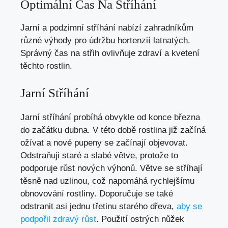
Optimální Čas Na Stříhání
Jarní a podzimní stříhání nabízí zahradníkům
různé výhody pro údržbu hortenzií latnatých.
Správný čas na střih ovlivňuje zdraví a kvetení
těchto rostlin.
Jarní Stříhání
Jarní stříhání probíhá obvykle od konce března
do začátku dubna. V této době rostlina již začíná
ožívat a nové pupeny se začínají objevovat.
Odstraňuji staré a slabé větve, protože to
podporuje růst nových výhonů. Větve se stříhají
těsně nad uzlinou, což napomáhá rychlejšímu
obnovování rostliny. Doporučuje se také
odstranit asi jednu třetinu starého dřeva,
aby se
podpořil zdravý růst
. Použití ostrých nůžek