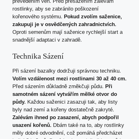
převedením ven. Před přesazením zalévám
rostlinky, aby se zabránilo poškození
kořenového systému.
Pokud zvolím saženice,
zakupuji je v osvědčených zahradnictvích.
Oproti semenům mají saženice rychlejší start a
snadnější adaptaci v zahradě.
Technika Sázení
Při sázení bazalky dodržuji správnou techniku.
Volím vzdálenost mezi rostlinami 30 až 40 cm.
Před sázením důkladně změkčuji půdu.
Při
samotném sázení vytvářím mělké otvor do
půdy.
Každou saženici zasazuji tak, aby listy
byly nad zemí a kořeny dostatečně zakryté.
Zalévám ihned po zasazení, abych podpořil
usazení kořenů.
Dbám také na to, aby rostlinky
měly dobré odvodnění, což pomáhá předcházet