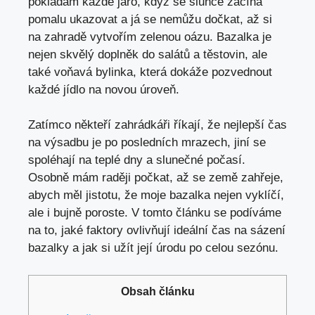
pokládám každé jaro, když se slunce začíná
pomalu ukazovat a já se nemůžu dočkat, až si
na zahradě vytvořím zelenou oázu. Bazalka je
nejen skvělý doplněk do salátů a těstovin, ale
také voňavá bylinka, která dokáže pozvednout
každé jídlo na novou úroveň.
Zatímco někteří zahrádkáři říkají, že nejlepší čas
na výsadbu je po posledních mrazech, jiní se
spoléhají na teplé dny a slunečné počasí.
Osobně mám raději počkat, až se země zahřeje,
abych měl jistotu, že moje bazalka nejen vyklíčí,
ale i bujně poroste. V tomto článku se podíváme
na to, jaké faktory ovlivňují ideální čas na sázení
bazalky a jak si užít její úrodu po celou sezónu.
Obsah článku