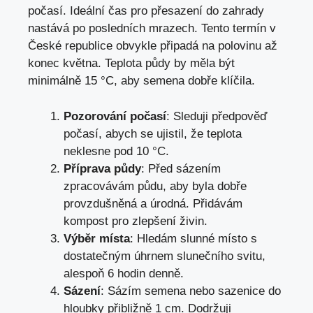
počasí. Ideální čas pro přesazení do zahrady
nastává po posledních mrazech. Tento termín v
České republice obvykle připadá na polovinu až
konec května. Teplota půdy by měla být
minimálně 15 °C, aby semena dobře klíčila.
Pozorování počasí
: Sleduji předpověď
počasí, abych se ujistil, že teplota
neklesne pod 10 °C.
Příprava půdy
: Před sázením
zpracovávám půdu, aby byla dobře
provzdušněná a úrodná. Přidávám
kompost pro zlepšení živin.
Výběr místa
: Hledám slunné místo s
dostatečným úhrnem slunečního svitu,
alespoň 6 hodin denně.
Sázení
: Sázím semena nebo sazenice do
hloubky přibližně 1 cm. Dodržuji