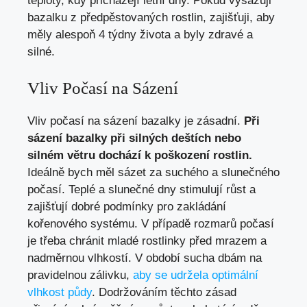
teploty, kdy přicházejí letní dny. Pokud vysazuji
bazalku z předpěstovaných rostlin, zajišťuji, aby
měly alespoň 4 týdny života a byly zdravé a
silné.
Vliv Počasí na Sázení
Vliv počasí na sázení bazalky je zásadní.
Při
sázení bazalky při silných deštích nebo
silném větru dochází k poškození rostlin.
Ideálně bych měl sázet za suchého a slunečného
počasí. Teplé a slunečné dny stimulují růst a
zajišťují dobré podmínky pro zakládání
kořenového systému. V případě rozmarů počasí
je třeba chránit mladé rostlinky před mrazem a
nadměrnou vlhkostí. V období sucha dbám na
pravidelnou zálivku,
aby se udržela optimální
vlhkost půdy
. Dodržováním těchto zásad