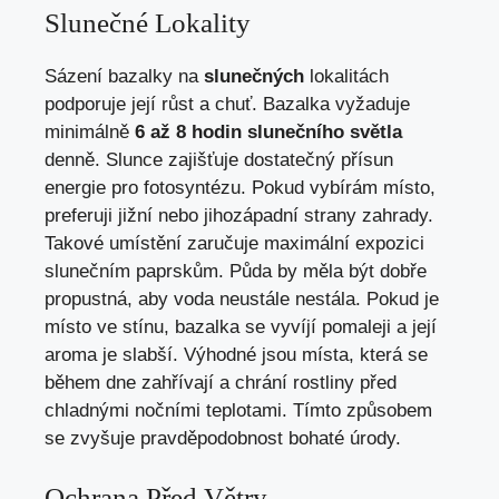
Slunečné Lokality
Sázení bazalky na
slunečných
lokalitách
podporuje její růst a chuť. Bazalka vyžaduje
minimálně
6 až 8 hodin slunečního světla
denně. Slunce zajišťuje dostatečný přísun
energie pro fotosyntézu. Pokud vybírám místo,
preferuji jižní nebo jihozápadní strany zahrady.
Takové umístění zaručuje maximální expozici
slunečním paprskům. Půda by měla být dobře
propustná, aby voda neustále nestála. Pokud je
místo ve stínu, bazalka se vyvíjí pomaleji a její
aroma je slabší. Výhodné jsou místa, která se
během dne zahřívají a chrání rostliny před
chladnými nočními teplotami. Tímto způsobem
se zvyšuje pravděpodobnost bohaté úrody.
Ochrana Před Větry