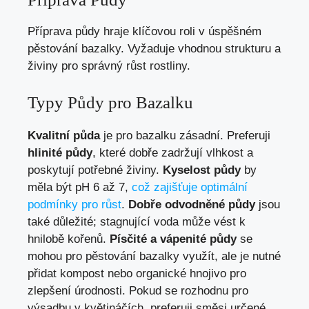
Příprava půdy hraje klíčovou roli v úspěšném
pěstování bazalky. Vyžaduje vhodnou strukturu a
živiny pro správný růst rostliny.
Typy Půdy pro Bazalku
Kvalitní půda
je pro bazalku zásadní. Preferuji
hlinité půdy
, které dobře zadržují vlhkost a
poskytují potřebné živiny.
Kyselost půdy
by
měla být pH 6 až 7,
což zajišťuje optimální
podmínky pro růst
.
Dobře odvodněné půdy
jsou
také důležité; stagnující voda může vést k
hnilobě kořenů.
Písčité a vápenité půdy
se
mohou pro pěstování bazalky využít, ale je nutné
přidat kompost nebo organické hnojivo pro
zlepšení úrodnosti. Pokud se rozhodnu pro
výsadbu v květináčích, preferuji směsi určené