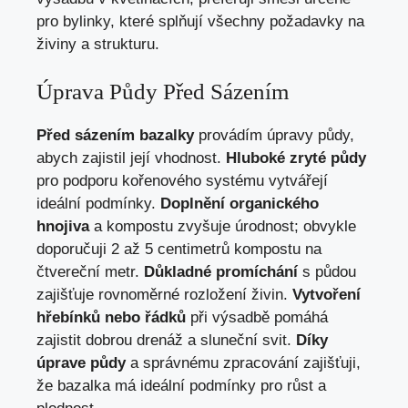
pro bylinky, které splňují všechny požadavky na
živiny a strukturu.
Úprava Půdy Před Sázením
Před sázením bazalky
provádím úpravy půdy,
abych zajistil její vhodnost.
Hluboké zryté půdy
pro podporu kořenového systému vytvářejí
ideální podmínky.
Doplnění organického
hnojiva
a kompostu zvyšuje úrodnost; obvykle
doporučuji 2 až 5 centimetrů kompostu na
čtvereční metr.
Důkladné promíchání
s půdou
zajišťuje rovnoměrné rozložení živin.
Vytvoření
hřebínků nebo řádků
při výsadbě pomáhá
zajistit dobrou drenáž a sluneční svit.
Díky
úprave půdy
a správnému zpracování zajišťuji,
že bazalka má ideální podmínky pro růst a