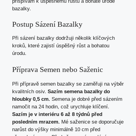
přispívám k úspěšnému růstu a bohaté úrodě
bazalky.
Postup Sázení Bazalky
Při sázení bazalky dodržuji několik klíčových
kroků, které zajistí úspěšný růst a bohatou
úrodu.
Příprava Semen nebo Saženic
Při přípravě semen bazalky se zaměřuji na výběr
kvalitních osiv.
Sazím semena bazalky do
hloubky 0,5 cm.
Semena je dobré před sázením
namočit na 24 hodin, což urychluje klíčení.
Sazím je v interiéru 6 až 8 týdnů před
posledním mrazem.
Mé saženice se doporučuje
narůst do výšky minimálně 10 cm před