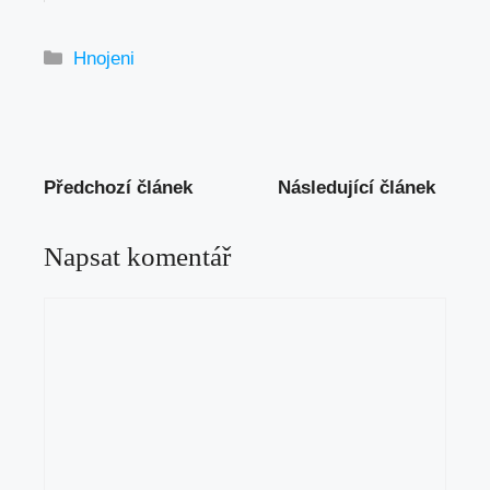
Rubriky
Hnojeni
Předchozí článek
Následující článek
Napsat komentář
Komentář