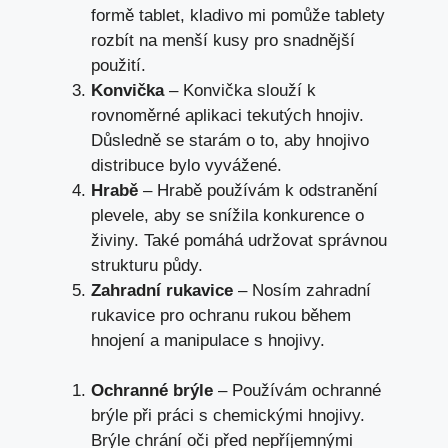
formě tablet, kladivo mi pomůže tablety
rozbít na menší kusy pro snadnější
použití.
Konvička
– Konvička slouží k
rovnoměrné aplikaci tekutých hnojiv.
Důsledně se starám o to, aby hnojivo
distribuce bylo vyvážené.
Hrabě
– Hrabě používám k odstranění
plevele, aby se snížila konkurence o
živiny. Také pomáhá udržovat správnou
strukturu půdy.
Zahradní rukavice
– Nosím zahradní
rukavice pro ochranu rukou během
hnojení a manipulace s hnojivy.
Ochranné brýle
– Používám ochranné
brýle při práci s chemickými hnojivy.
Brýle chrání oči před nepříjemnými