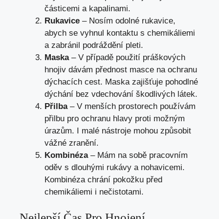
částicemi a kapalinami.
Rukavice
– Nosím odolné rukavice,
abych se vyhnul kontaktu s chemikáliemi
a zabránil podráždění pleti.
Maska
– V případě použití práškových
hnojiv dávám přednost masce na ochranu
dýchacích cest. Maska zajišťuje pohodlné
dýchání bez vdechování škodlivých látek.
Přilba
– V menších prostorech používám
přilbu pro ochranu hlavy proti možným
úrazům. I malé nástroje mohou způsobit
vážné zranění.
Kombinéza
– Mám na sobě pracovním
oděv s dlouhými rukávy a nohavicemi.
Kombinéza chrání pokožku před
chemikáliemi i nečistotami.
Nejlepší Čas Pro Hnojení