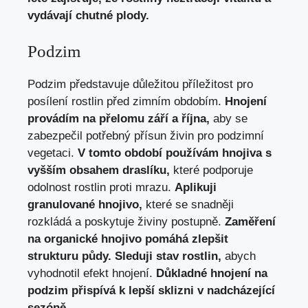
vydávají chutné plody.
Podzim
Podzim představuje důležitou příležitost pro
posílení rostlin před zimním obdobím.
Hnojení
provádím na přelomu září a října,
aby se
zabezpečil potřebný přísun živin pro podzimní
vegetaci.
V tomto období používám hnojiva s
vyšším obsahem draslíku,
které podporuje
odolnost rostlin proti mrazu.
Aplikuji
granulované hnojivo,
které se snadněji
rozkládá a poskytuje živiny postupně.
Zaměření
na organické hnojivo pomáhá zlepšit
strukturu půdy.
Sleduji stav rostlin,
abych
vyhodnotil efekt hnojení.
Důkladné hnojení na
podzim přispívá k lepší sklizni v nadcházející
sezóně.