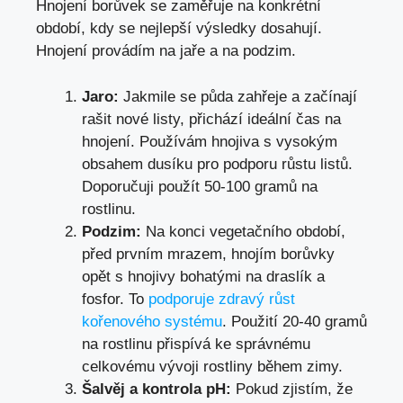
Hnojení borůvek se zaměřuje na konkrétní
období, kdy se nejlepší výsledky dosahují.
Hnojení provádím na jaře a na podzim.
Jaro:
Jakmile se půda zahřeje a začínají
rašit nové listy, přichází ideální čas na
hnojení. Používám hnojiva s vysokým
obsahem dusíku pro podporu růstu listů.
Doporučuji použít 50-100 gramů na
rostlinu.
Podzim:
Na konci vegetačního období,
před prvním mrazem, hnojím borůvky
opět s hnojivy bohatými na draslík a
fosfor. To
podporuje zdravý růst
kořenového systému
. Použití 20-40 gramů
na rostlinu přispívá ke správnému
celkovému vývoji rostliny během zimy.
Šalvěj a kontrola pH:
Pokud zjistím, že