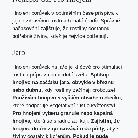
Hnojení borůvek v optimálním čase přispívá k
jejich zdravému růstu a bohaté úrodě. Správně
načasování zajišťuje, že rostliny dostanou
potřebné živiny, když je nejvíce potřebují.
Jaro
Hnojení borůvek na jaře je klíčové pro stimulaci
růstu a přípravu na období květu.
Aplikuji
hnojivo na začátku jara, obvykle v březnu
nebo dubnu,
kdy rostliny začínají probouzet.
Používám hnojivo s vyšším obsahem dusíku,
které podporuje vegetativní růst a květenství.
Pro hnojení vyberu granule nebo kapalná
hnojiva,
která se snadno aplikují.
Zajistím, že
hnojivo dobře zapracovávám do půdy,
aby se
živiny dostaly k kořenům.
Pokud je půda