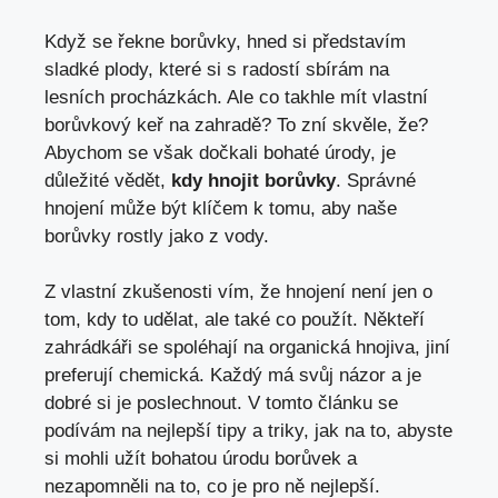
Když se řekne borůvky, hned si představím
sladké plody, které si s radostí sbírám na
lesních procházkách. Ale co takhle mít vlastní
borůvkový keř na zahradě? To zní skvěle, že?
Abychom se však dočkali bohaté úrody, je
důležité vědět,
kdy hnojit borůvky
. Správné
hnojení může být klíčem k tomu, aby naše
borůvky rostly jako z vody.
Z vlastní zkušenosti vím, že hnojení není jen o
tom, kdy to udělat, ale také co použít. Někteří
zahrádkáři se spoléhají na organická hnojiva, jiní
preferují chemická. Každý má svůj názor a je
dobré si je poslechnout. V tomto článku se
podívám na nejlepší tipy a triky, jak na to, abyste
si mohli užít bohatou úrodu borůvek a
nezapomněli na to, co je pro ně nejlepší.