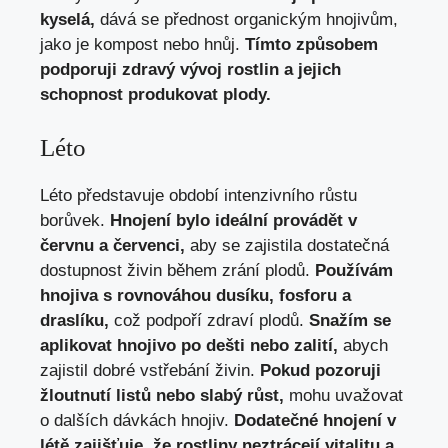
kyselá,
dává se přednost organickým hnojivům,
jako je kompost nebo hnůj.
Tímto způsobem
podporuji zdravý vývoj rostlin a jejich
schopnost produkovat plody.
Léto
Léto představuje období intenzivního růstu
borůvek.
Hnojení bylo ideální provádět v
červnu a červenci,
aby se zajistila dostatečná
dostupnost živin během zrání plodů.
Používám
hnojiva s rovnováhou dusíku, fosforu a
draslíku,
což podpoří zdraví plodů.
Snažím se
aplikovat hnojivo po dešti nebo zalití,
abych
zajistil dobré vstřebání živin.
Pokud pozoruji
žloutnutí listů nebo slabý růst,
mohu uvažovat
o dalších dávkách hnojiv.
Dodatečné hnojení v
létě zajišťuje, že rostliny neztrácejí vitalitu a