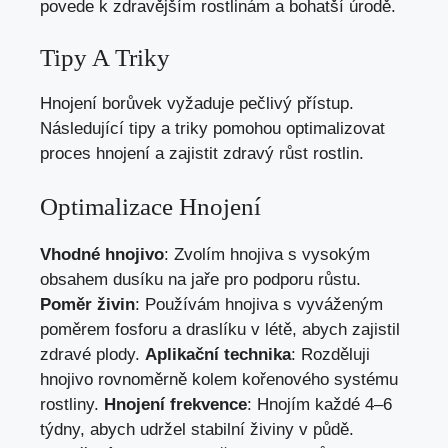
povede k zdravějším rostlinám a bohatší úrodě.
Tipy A Triky
Hnojení borůvek vyžaduje pečlivý přístup.
Následující tipy a triky pomohou optimalizovat
proces hnojení a zajistit zdravý růst rostlin.
Optimalizace Hnojení
Vhodné hnojivo
: Zvolím hnojiva s vysokým
obsahem dusíku na jaře pro podporu růstu.
Poměr živin
: Používám hnojiva s vyváženým
poměrem fosforu a draslíku v létě, abych zajistil
zdravé plody.
Aplikační technika
: Rozděluji
hnojivo rovnoměrně kolem kořenového systému
rostliny.
Hnojení frekvence
: Hnojím každé 4–6
týdny, abych udržel stabilní živiny v půdě.