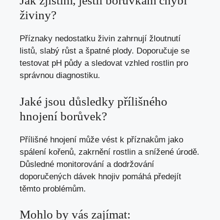
Jak zjistím, jestli borůvkám chybí
živiny?
Příznaky nedostatku živin zahrnují žloutnutí
listů, slabý růst a špatné plody. Doporučuje se
testovat pH půdy a sledovat vzhled rostlin pro
správnou diagnostiku.
Jaké jsou důsledky přílišného
hnojení borůvek?
Přílišné hnojení může vést k příznakům jako
spálení kořenů, zakrnění rostlin a snížené úrodě.
Důsledné monitorování a dodržování
doporučených dávek hnojiv pomáhá předejít
těmto problémům.
Mohlo by vás zajímat: