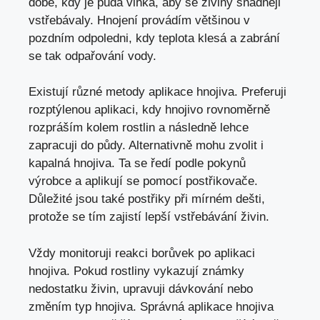
době, kdy je půda vlhká, aby se živiny snadněji
vstřebávaly. Hnojení provádím většinou v
pozdním odpoledni, kdy teplota klesá a zabrání
se tak odpařování vody.
Existují různé metody aplikace hnojiva. Preferuji
rozptýlenou aplikaci, kdy hnojivo rovnoměrně
rozpráším kolem rostlin a následně lehce
zapracuji do půdy. Alternativně mohu zvolit i
kapalná hnojiva. Ta se ředí podle pokynů
výrobce a aplikují se pomocí postřikovače.
Důležité jsou také postřiky při mírném dešti,
protože se tím zajistí lepší vstřebávání živin.
Vždy monitoruji reakci borůvek po aplikaci
hnojiva. Pokud rostliny vykazují známky
nedostatku živin, upravuji dávkování nebo
změním typ hnojiva. Správná aplikace hnojiva