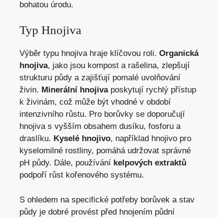
bohatou úrodu.
Typ Hnojiva
Výběr typu hnojiva hraje klíčovou roli.
Organická
hnojiva
, jako jsou kompost a rašelina, zlepšují
strukturu půdy a zajišťují pomalé uvolňování
živin.
Minerální hnojiva
poskytují rychlý přístup
k živinám, což může být vhodné v období
intenzivního růstu. Pro borůvky se doporučují
hnojiva s vyšším obsahem dusíku, fosforu a
draslíku.
Kyselé hnojivo
, například hnojivo pro
kyselomilné rostliny, pomáhá udržovat správné
pH půdy. Dále, používání
kelpových extraktů
podpoří růst kořenového systému.
S ohledem na specifické potřeby borůvek a stav
půdy je dobré provést před hnojením půdní