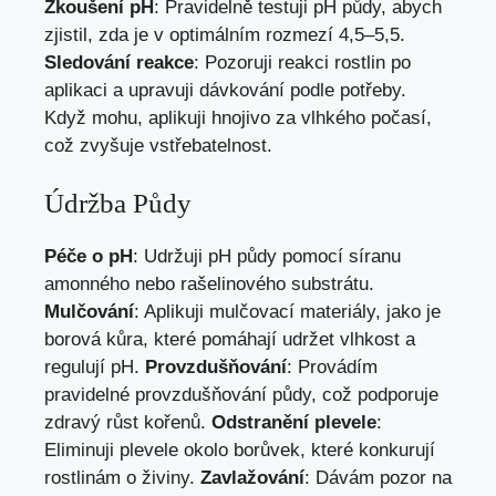
Zkoušení pH
: Pravidelně testuji pH půdy, abych
zjistil, zda je v optimálním rozmezí 4,5–5,5.
Sledování reakce
: Pozoruji reakci rostlin po
aplikaci a upravuji dávkování podle potřeby.
Když mohu, aplikuji hnojivo za vlhkého počasí,
což zvyšuje vstřebatelnost.
Údržba Půdy
Péče o pH
: Udržuji pH půdy pomocí síranu
amonného nebo rašelinového substrátu.
Mulčování
: Aplikuji mulčovací materiály, jako je
borová kůra, které pomáhají udržet vlhkost a
regulují pH.
Provzdušňování
: Provádím
pravidelné provzdušňování půdy, což podporuje
zdravý růst kořenů.
Odstranění plevele
:
Eliminuji plevele okolo borůvek, které konkurují
rostlinám o živiny.
Zavlažování
: Dávám pozor na