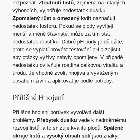
rozpoznat.
Žloutnutí listů
, zejména na mladých
výhoncích, vyjadřuje nedostatek dusíku.
Zpomalený růst
a
omezený květ
naznačují
nedostatek fosforu. Pokud se plody vyvíjejí
menší a méně šťavnaté, může za tím stát
nedostatek draslíku. Dobré pH půdy je důležité,
proto se vyplatí provést testování pH a zajistit,
aby otázky výživy nebyly opomíjeny. V případě
nedostatku ovlivňuje rostlina celkovou vitalitu a
úrodu. Je vhodné zvolit hnojiva s vyváženým
obsahem živin a aplikovat je podle potřeby.
Přílišné Hnojení
Přílišné hnojení borůvek vyvolává další
problémy.
Přebytek dusíku
vede k nadměrnému
rozvoji listů, a to snižuje kvalitu plodů.
Spálené
okraje listů
a
vysoký obsah solí
jsou znaky