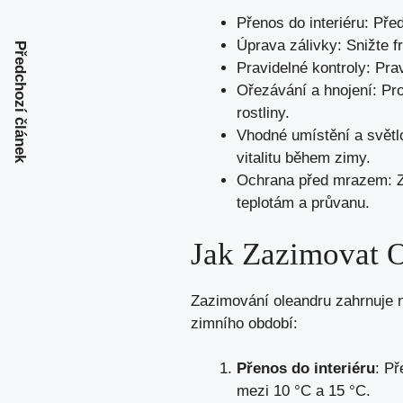
Přenos do interiéru: Pře
Úprava zálivky: Snižte f
Předchozí článek
Pravidelné kontroly: Pra
Ořezávání a hnojení: Pro
rostliny.
Vhodné umístění a světl
vitalitu během zimy.
Ochrana před mrazem: Za
teplotám a průvanu.
Jak Zazimovat 
Zazimování oleandru zahrnuje ně
zimního období:
Přenos do interiéru
: Př
mezi 10 °C a 15 °C.