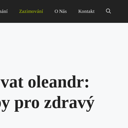
hání
Zazimování
O Nás
Kontakt
vat oleandr:
py pro zdravý