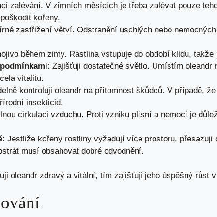
enci zalévání. V zimních měsících je třeba zalévat pouze teh
poškodit kořeny.
rné zastřižení větví. Odstranění uschlých nebo nemocných l
jivo během zimy. Rastlina vstupuje do období klidu, takže p
i podmínkami
: Zajišťuji dostatečné světlo. Umístím oleandr 
ela vitalitu.
delně kontroluji oleandr na přítomnost škůdců. V případě, že 
írodní insekticid.
delnou cirkulaci vzduchu. Proti vzniku plísní a nemocí je důle
ě
: Jestliže kořeny rostliny vyžadují více prostoru, přesazuji
ubstrát musí obsahovat dobré odvodnění.
i oleandr zdravý a vitální, tím zajišťuji jeho úspěšný růst v
mování