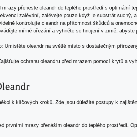
d mrazy přeneste oleandr do teplého prostředí s optimální te
rekvenci zalévání, zalévejte pouze když je substrát suchý, a
videlně kontrolujte oleandr na přítomnost škůdců a onemocnění
vádějte mírné ořezání a vyhněte se hnojení v zimě, abyste 
o: Umístěte oleandr na světlé místo s dostatečným přirozen
jišťujte ochranu oleandru před mrazem pomocí krytů a vy
Oleandr
kolik klíčových kroků. Zde jsou důležité postupy k zajištěn
ed prvními mrazy přenáším oleandr do teplého prostředí. Op