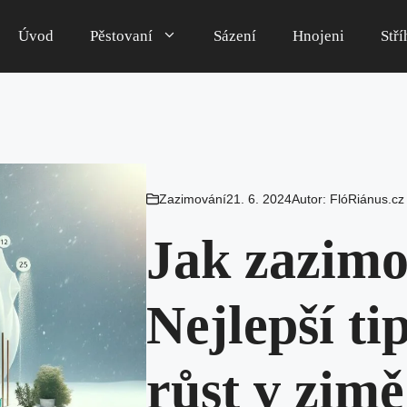
Úvod
Pěstovaní
Sázení
Hnojeni
Stří
Zazimování
21. 6. 2024
Autor:
FlóRiánus.cz
Jak zazimo
Nejlepší ti
růst v zimě