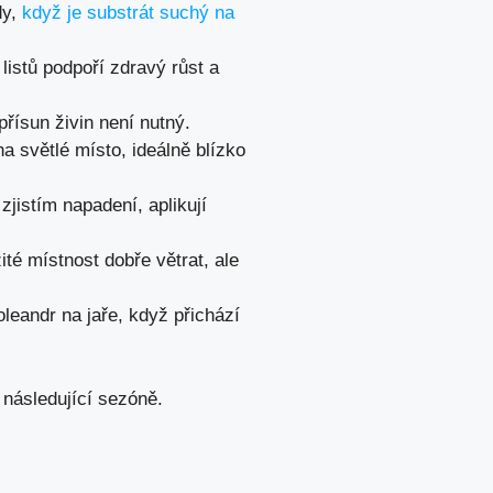
dy,
když je substrát suchý na
istů podpoří zdravý růst a
řísun živin není nutný.
na světlé místo, ideálně blízko
zjistím napadení, aplikují
žité místnost dobře větrat, ale
 oleandr na jaře, když přichází
 následující sezóně.