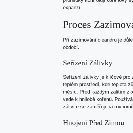
prohlídky kontroluji kořenový s
expanzi.
Proces Zazimov
Při zazimování oleandru je důl
období.
Seřízení Zálivky
Seřízení zálivky je klíčové pro
teplém prostředí, kde teplota 
měsíc. Před každým zalitím zko
vede k hnilobě kořenů. Používá
zálivce se zaměřuji na rovnomě
Hnojení Před Zimou