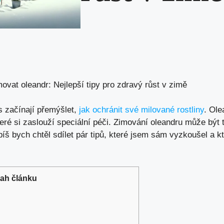
ovat oleandr: Nejlepší tipy pro zdravý růst v zimě
s začínají přemýšlet,
jak ochránit své milované rostliny
. Ole
které si zaslouží speciální péči. Zimování oleandru může být 
píš bych chtěl sdílet pár tipů, které jsem sám vyzkoušel a 
ah článku