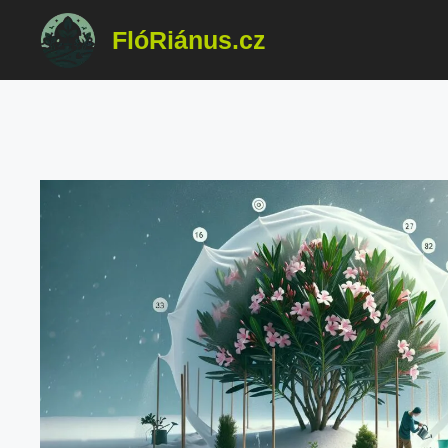
Přeskočit
FlóRiánus.cz
na
obsah