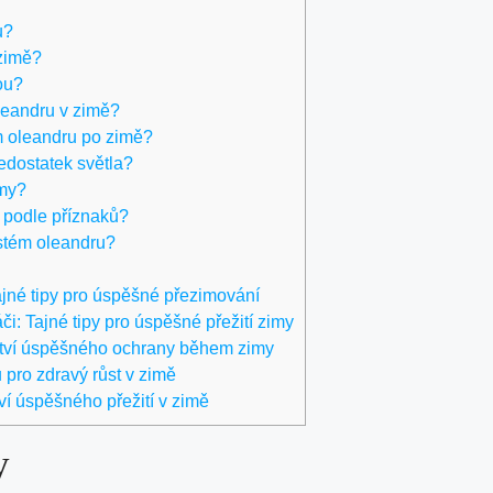
u?
 zimě?
ou?
leandru v zimě?
ím oleandru po zimě?
edostatek světla?
imy?
 podle příznaků?
ystém oleandru?
Tajné tipy pro úspěšné přezimování
i: Tajné tipy pro úspěšné přežití zimy
mství úspěšného ochrany během zimy
 pro zdravý růst v zimě
ví úspěšného přežití v zimě
y