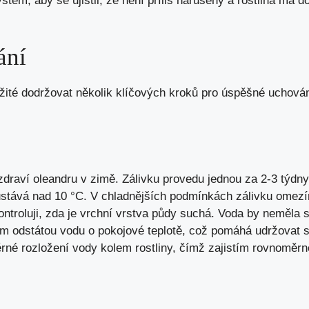
ystém, aby se ujistil, že není příliš narušený a rostlina má 
ání
ežité dodržovat několik klíčových kroků pro úspěšné uchová
 zdraví oleandru v zimě. Zálivku provedu jednou za 2-3 týdny
zůstává nad 10 °C. V chladnějších podmínkách zálivku omez
ntroluji, zda je vrchní vrstva půdy suchá. Voda by neměla s
m odstátou vodu o pokojové teplotě, což pomáhá udržovat st
rné rozložení vody kolem rostliny, čímž zajistím rovnoměrn