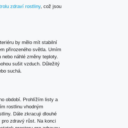
rolu zdraví rostliny
, což jsou
eriéru by mělo mít stabilní
kem přirozeného světla. Umím
n nebo náhlé změny teploty.
mohou sušit vzduch. Důležitý
nebo suchá.
o období. Prohlížím listy a
řím rostlinu vhodným
stliny. Dále zkracuji dlouhé
 pro zdravý růst. Na konci