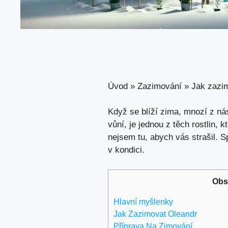
Úvod
»
Zazimování
»
Jak zazim
Když se blíží zima, mnozí z ná
vůní, je jednou z těch rostlin, 
nejsem tu, abych vás strašil. S
v kondici.
Obs
Hlavní myšlenky
Jak Zazimovat Oleandr
Příprava Na Zimování