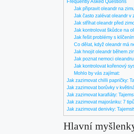
Frequently Asked Questions
Jak připravit oleandr na zim
Jak často zalévat oleandr v
Jak stříhat oleandr před zim
Jak kontrolovat škůdce na o
Jak řešit problémy s klíčen
Co dělat, když oleandr má n
Jak hnojit oleandr během z
Jak poznat nemoci oleandru
Jak kontrolovat kořenový s
Mohlo by vás zajímat:
Jak zazimovat chilli papričky: 
Jak zazimovat borůvky v květináč
Jak zazimovat karafiáty: Taje
Jak zazimovat majoránku: 7 tipů
Jak zazimovat denivky: Tajemst
Hlavní myšlenk