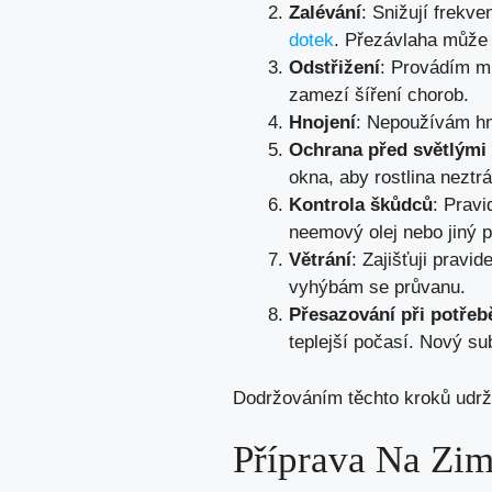
Zalévání
: Snižují frekv
dotek
. Přezávlaha může 
Odstřižení
: Provádím mí
zamezí šíření chorob.
Hnojení
: Nepoužívám hno
Ochrana před světlým
okna, aby rostlina neztrác
Kontrola škůdců
: Pravi
neemový olej nebo jiný př
Větrání
: Zajišťuji pravi
vyhýbám se průvanu.
Přesazování při potřeb
teplejší počasí. Nový s
Dodržováním těchto kroků udržuj
Příprava Na Zi