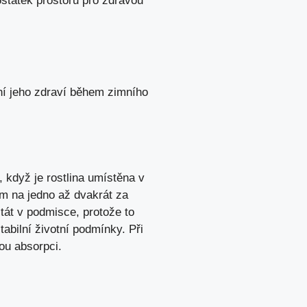
dostatek prostoru pro zdravou
ní jeho zdraví během zimního
, když je rostlina umístěna v
ím na jedno až dvakrát za
tát v podmisce, protože to
abilní životní podmínky. Při
ou absorpci.