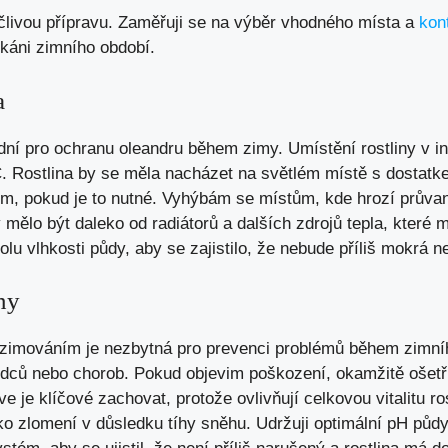
člivou přípravu. Zaměřuji se na výběr vhodného místa a
kont
káni zimního období.
a
ní pro ochranu oleandru během zimy. Umístění rostliny v int
°C. Rostlina by se měla nacházet na světlém místě s dostat
em, pokud je to nutné. Vyhýbám se místům, kde hrozí průva
mělo být daleko od radiátorů a dalších zdrojů tepla, které 
olu vlhkosti půdy, aby se zajistilo, že nebude příliš mokrá 
ny
zazimováním je nezbytná pro prevenci problémů během zimníh
kůdců nebo chorob. Pokud objevim poškození, okamžitě ošet
ve je klíčové zachovat, protože ovlivňují celkovou vitalitu ro
ko zlomení v důsledku tíhy sněhu. Udržuji optimální pH půdy