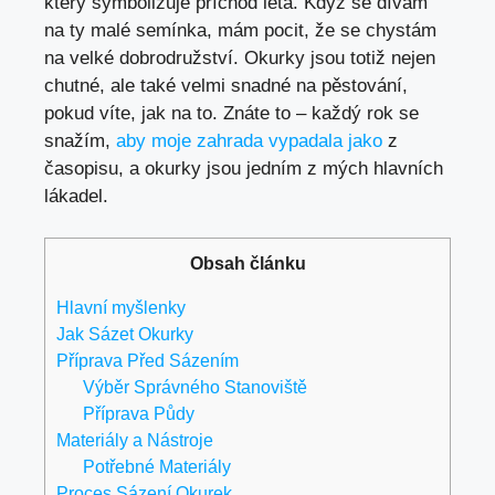
který symbolizuje příchod léta. Když se dívám
na ty malé semínka, mám pocit, že se chystám
na velké dobrodružství. Okurky jsou totiž nejen
chutné, ale také velmi snadné na pěstování,
pokud víte, jak na to. Znáte to – každý rok se
snažím,
aby moje zahrada vypadala jako
z
časopisu, a okurky jsou jedním z mých hlavních
lákadel.
Obsah článku
Hlavní myšlenky
Jak Sázet Okurky
Příprava Před Sázením
Výběr Správného Stanoviště
Příprava Půdy
Materiály a Nástroje
Potřebné Materiály
Proces Sázení Okurek