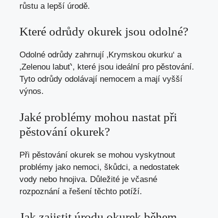
růstu a lepší úrodě.
Které odrůdy okurek jsou odolné?
Odolné odrůdy zahrnují ‚Krymskou okurku‘ a
‚Zelenou labuť‘, které jsou ideální pro pěstování.
Tyto odrůdy odolávají nemocem a mají vyšší
výnos.
Jaké problémy mohou nastat při
pěstování okurek?
Při pěstování okurek se mohou vyskytnout
problémy jako nemoci, škůdci, a nedostatek
vody nebo hnojiva. Důležité je včasné
rozpoznání a řešení těchto potíží.
Jak zajistit úrodu okurek během