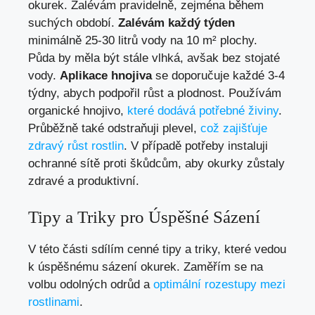
okurek. Zalévám pravidelně, zejména během
suchých období.
Zalévám každý týden
minimálně 25-30 litrů vody na 10 m² plochy.
Půda by měla být stále vlhká, avšak bez stojaté
vody.
Aplikace hnojiva
se doporučuje každé 3-4
týdny, abych podpořil růst a plodnost. Používám
organické hnojivo,
které dodává potřebné živiny
.
Průběžně také odstraňuji plevel,
což zajišťuje
zdravý růst rostlin
. V případě potřeby instaluji
ochranné sítě proti škůdcům, aby okurky zůstaly
zdravé a produktivní.
Tipy a Triky pro Úspěšné Sázení
V této části sdílím cenné tipy a triky, které vedou
k úspěšnému sázení okurek. Zaměřím se na
volbu odolných odrůd a
optimální rozestupy mezi
rostlinami
.