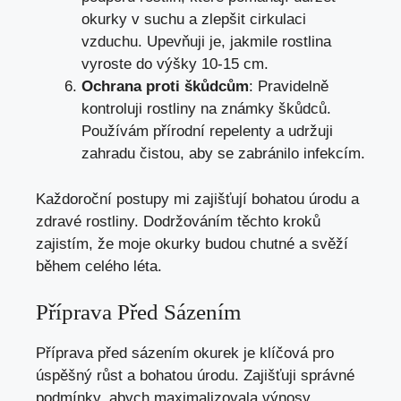
okurky v suchu a zlepšit cirkulaci
vzduchu. Upevňuji je, jakmile rostlina
vyroste do výšky 10-15 cm.
Ochrana proti škůdcům
: Pravidelně
kontroluji rostliny na známky škůdců.
Používám přírodní repelenty a udržuji
zahradu čistou, aby se zabránilo infekcím.
Každoroční postupy mi zajišťují bohatou úrodu a
zdravé rostliny. Dodržováním těchto kroků
zajistím, že moje okurky budou chutné a svěží
během celého léta.
Příprava Před Sázením
Příprava před sázením okurek je klíčová pro
úspěšný růst a bohatou úrodu. Zajišťuji správné
podmínky, abych maximalizovala výnosy.