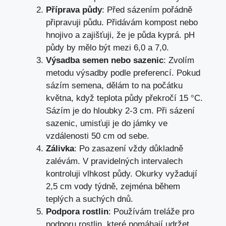
Příprava půdy
: Před sázením pořádně
připravuji půdu. Přidávám kompost nebo
hnojivo a zajišťuji, že je půda kyprá. pH
půdy by mělo být mezi 6,0 a 7,0.
Výsadba semen nebo sazenic
: Zvolím
metodu výsadby podle preferencí. Pokud
sázím semena, dělám to na počátku
května, když teplota půdy překročí 15 °C.
Sázím je do hloubky 2-3 cm. Při sázení
sazenic, umisťuji je do jámky ve
vzdálenosti 50 cm od sebe.
Zálivka
: Po zasazení vždy důkladně
zalévám. V pravidelných intervalech
kontroluji vlhkost půdy. Okurky vyžadují
2,5 cm vody týdně, zejména během
teplých a suchých dnů.
Podpora rostlin
: Používám treláže pro
podporu rostlin, které pomáhají udržet