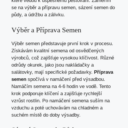
které vedou k úspěšnému pěstování. Zaměřím
se na výběr a přípravu semen, sázení semen do
půdy, a údržbu a zálivku.
Výběr a Příprava Semen
Výběr semen představuje první krok v procesu.
Získávám kvalitní semena od osvědčených
výrobců, což zajišťuje vysokou klíčivost. Různé
odrůdy okurek, jako jsou nakládačky a
salátovky, mají specifické požadavky.
Příprava
semen
spočívá v namáčení před výsadbou.
Namáčím semena na 4-6 hodin ve vodě. Tento
krok podporuje klíčení a zajišťuje rychlejší
vzrůst rostlin. Po namáčení semena suším na
vzduchu a poté uchovávám na chladném a
suchém místě do doby výsadby.