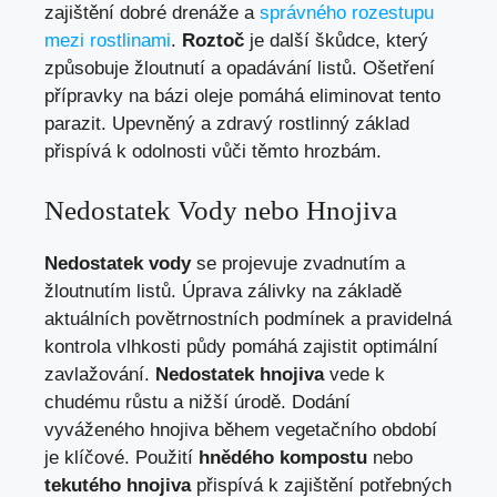
zajištění dobré drenáže a
správného rozestupu
mezi rostlinami
.
Roztoč
je další škůdce, který
způsobuje žloutnutí a opadávání listů. Ošetření
přípravky na bázi oleje pomáhá eliminovat tento
parazit. Upevněný a zdravý rostlinný základ
přispívá k odolnosti vůči těmto hrozbám.
Nedostatek Vody nebo Hnojiva
Nedostatek vody
se projevuje zvadnutím a
žloutnutím listů. Úprava zálivky na základě
aktuálních povětrnostních podmínek a pravidelná
kontrola vlhkosti půdy pomáhá zajistit optimální
zavlažování.
Nedostatek hnojiva
vede k
chudému růstu a nižší úrodě. Dodání
vyváženého hnojiva během vegetačního období
je klíčové. Použití
hnědého kompostu
nebo
tekutého hnojiva
přispívá k zajištění potřebných