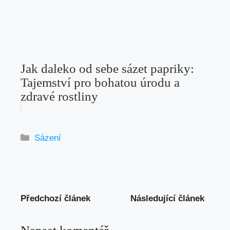
Jak daleko od sebe sázet papriky:
Tajemství pro bohatou úrodu a
zdravé rostliny
Rubriky
Sázení
Předchozí článek
Následující článek