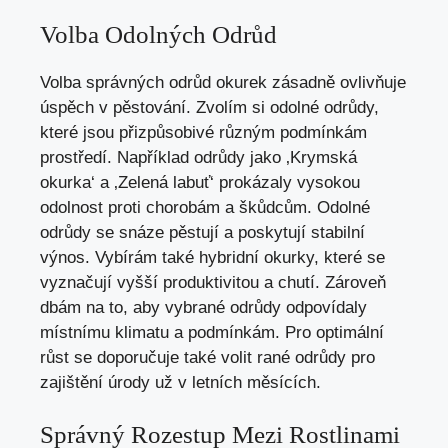
Volba Odolných Odrůd
Volba správných odrůd okurek zásadně ovlivňuje
úspěch v pěstování. Zvolím si odolné odrůdy,
které jsou přizpůsobivé různým podmínkám
prostředí. Například odrůdy jako ‚Krymská
okurka‘ a ‚Zelená labuť‘ prokázaly vysokou
odolnost proti chorobám a škůdcům. Odolné
odrůdy se snáze pěstují a poskytují stabilní
výnos. Vybírám také hybridní okurky, které se
vyznačují vyšší produktivitou a chutí. Zároveň
dbám na to, aby vybrané odrůdy odpovídaly
místnímu klimatu a podmínkám. Pro optimální
růst se doporučuje také volit rané odrůdy pro
zajištění úrody už v letních měsících.
Správný Rozestup Mezi Rostlinami