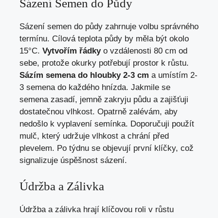
Sázení Semen do Půdy
Sázení semen do půdy zahrnuje volbu správného
termínu. Cílová teplota půdy by měla být okolo
15°C.
Vytvořím řádky
o vzdálenosti 80 cm od
sebe, protože okurky potřebují prostor k růstu.
Sázím semena do hloubky 2-3 cm
a umístím 2-
3 semena do každého hnízda. Jakmile se
semena zasadí, jemně zakryju půdu a zajišťuji
dostatečnou vlhkost. Opatrně zalévám, aby
nedošlo k vyplavení semínka. Doporučuji použít
mulč, který udržuje vlhkost a chrání před
plevelem. Po týdnu se objevují první klíčky, což
signalizuje úspěšnost sázení.
Údržba a Zálivka
Údržba a zálivka hrají klíčovou roli v růstu