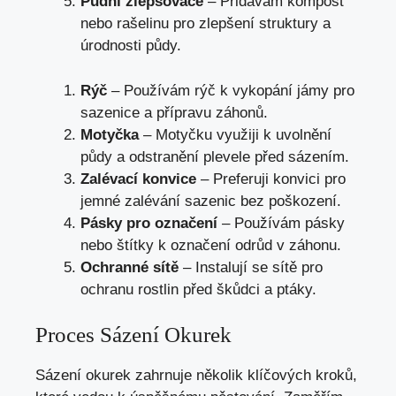
Půdní zlepšovače
– Přidávám kompost
nebo rašelinu pro zlepšení struktury a
úrodnosti půdy.
Rýč
– Používám rýč k vykopání jámy pro
sazenice a přípravu záhonů.
Motyčka
– Motyčku využiji k uvolnění
půdy a odstranění plevele před sázením.
Zalévací konvice
– Preferuji konvici pro
jemné zalévání sazenic bez poškození.
Pásky pro označení
– Používám pásky
nebo štítky k označení odrůd v záhonu.
Ochranné sítě
– Instalují se sítě pro
ochranu rostlin před škůdci a ptáky.
Proces Sázení Okurek
Sázení okurek zahrnuje několik klíčových kroků,