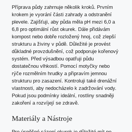
Příprava půdy zahrnuje několik kroků. Prvním
krokem je vyorání části zahrady a odstranění
plevele. Zajišťuji, aby půda měla pH mezi 6,0 a
6,8 pro optimální růst okurek. Dále přidávám
kompost nebo dobře rozložený hnoj, což zlepší
strukturu a živiny v půdě. Důležité je provést
důkladné provzdušnění, což podporuje kořenový
systém. Před výsadbou opatřuji půdu
dostatečnou vlhkostí. Pomocí motyčky nebo
rýče rozmělním hrudky a připravím jemnou
strukturu pro zasazení. Kontroluji také drenážní
vlastnosti, aby nedocházelo k zadržování vody.
Pokud jsou podmínky ideální, rostliny snadněji
zakoření a rozvíjejí se zdravě.
Materiály a Nástroje
Pro úspěšné sázení okurek je důležité mít po