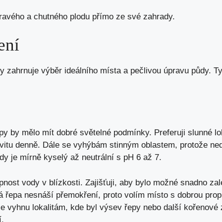
avého a chutného plodu přímo ze své zahrady.
ení
y zahrnuje výběr ideálního místa a pečlivou úpravu půdy. Ty
y by mělo mít dobré světelné podmínky. Preferuji slunné lok
vitu denně. Dále se vyhýbám stinným oblastem, protože ned
ůdy je mírně kyselý až neutrální s pH 6 až 7.
pnost vody v blízkosti. Zajišťuji, aby bylo možné snadno zalé
á řepa nesnáší přemokření, proto volím místo s dobrou prop
e vyhnu lokalitám, kde byl výsev řepy nebo další kořenové z
.