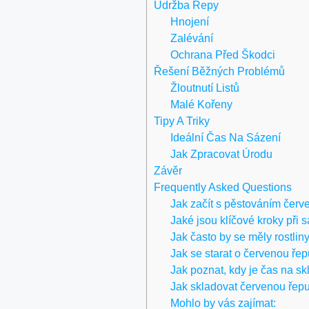
Údržba Řepy
Hnojení
Zalévání
Ochrana Před Škodci
Řešení Běžných Problémů
Žloutnutí Listů
Malé Kořeny
Tipy A Triky
Ideální Čas Na Sázení
Jak Zpracovat Úrodu
Závěr
Frequently Asked Questions
Jak začít s pěstováním čer
Jaké jsou klíčové kroky při 
Jak často by se měly rostlin
Jak se starat o červenou ře
Jak poznat, kdy je čas na sk
Jak skladovat červenou řepu
Mohlo by vás zajímat: