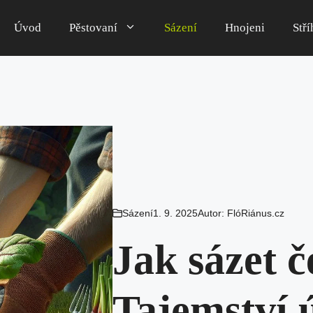
Úvod
Pěstovaní
Sázení
Hnojeni
Stří
Sázení
1. 9. 2025
Autor:
FlóRiánus.cz
Jak sázet 
Tajemství 