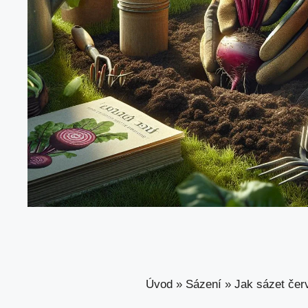
Úvod
»
Sázení
»
Jak sázet čer