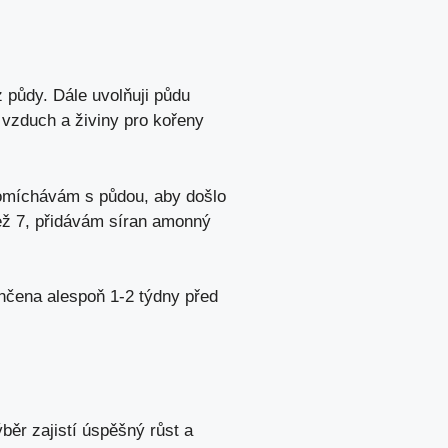
 půdy. Dále uvolňuji půdu
 vzduch a živiny pro kořeny
romíchávám s půdou, aby došlo
než 7, přidávám síran amonný
ončena alespoň 1-2 týdny před
běr zajistí úspěšný růst a