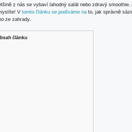
šině z nás se vybaví lahodný salát nebo zdravý smoothie. A
myslíte! V
tomto článku se podíváme na
to, jak správně sáze
ímo ze zahrady.
bsah článku