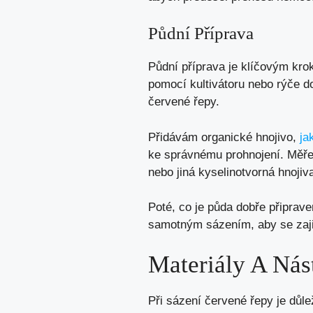
Půdní Příprava
Půdní příprava je klíčovým kr
pomocí kultivátoru nebo rýče d
červené řepy.
Přidávám organické hnojivo,
ja
ke správnému prohnojení. Měřen
nebo jiná kyselinotvorná hnojiva
Poté, co je půda dobře připrav
samotným sázením, aby se zaji
Materiály A Nás
Při sázení červené řepy je důle