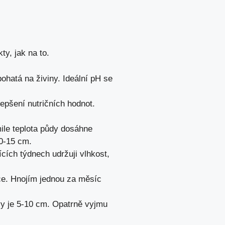
y, jak na to.
ohatá na živiny. Ideální pH se
pšení nutričních hodnot.
ile teplota půdy dosáhne
0-15 cm.
cích týdnech udržuji vlhkost,
ůdce. Hnojím jednou za měsíc
vy je 5-10 cm. Opatrně vyjmu