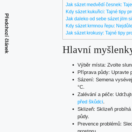
Jak sázet medvědí česnek: Taje
Kdy sázet kukuřici: Tajné tipy p
Předchozí článek
Jak daleko od sebe sázet jilm s
Kdy sázet krmnou řepu: Nejdůlež
Jak sázet krokusy: Tajné tipy p
Hlavní myšlenk
Výběr místa: Zvolte slun
Příprava půdy: Upravte 
Sázení: Semena vysévejt
°C.
Zalévání a péče: Udržujt
před škůdci
.
Sklizeň: Sklizeň probíhá 
půdy.
Prevence problémů: Sledu
prostoru.