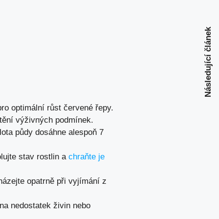
Následující článek
ro optimální růst červené řepy.
štění výživných podmínek.
lota půdy dosáhne alespoň 7
ujte stav rostlin a
chraňte je
házejte opatrně při vyjímání z
 na nedostatek živin nebo