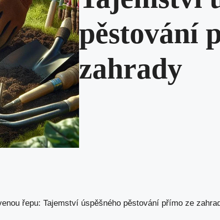
pěstování 
zahrady
venou řepu: Tajemství úspěšného pěstování přímo ze zahra