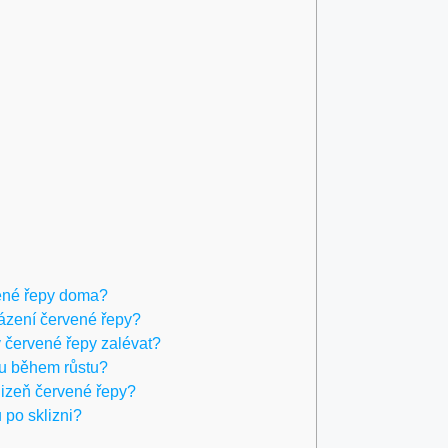
vené řepy doma?
sázení červené řepy?
y červené řepy zalévat?
pu během růstu?
lizeň červené řepy?
 po sklizni?