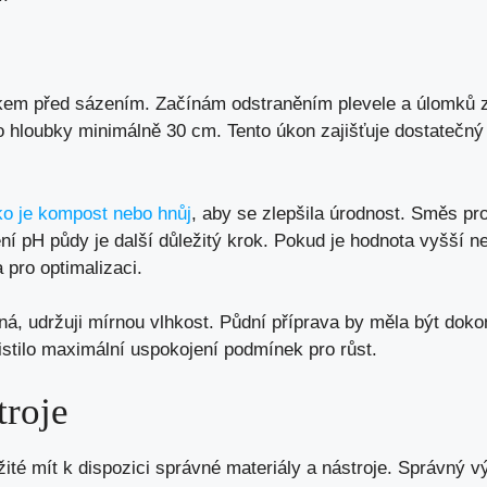
okem před sázením. Začínám odstraněním plevele a úlomků z
o hloubky minimálně 30 cm. Tento úkon zajišťuje dostatečný
ko je kompost nebo hnůj
, aby se zlepšila úrodnost. Směs p
í pH půdy je další důležitý krok. Pokud je hodnota vyšší 
 pro optimalizaci.
ená, udržuji mírnou vlhkost. Půdní příprava by měla být dok
stilo maximální uspokojení podmínek pro růst.
troje
žité mít k dispozici správné materiály a nástroje. Správný vý