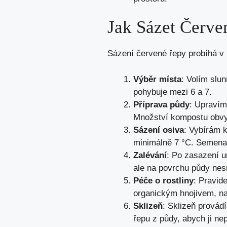
Jak Sázet Červ
Sázení červené řepy probíhá v n
Výběr místa
: Volím slu
pohybuje mezi 6 a 7.
Příprava půdy
: Upravím
Množství kompostu obvyk
Sázení osiva
: Vybírám k
minimálně 7 °C. Semena
Zalévání
: Po zasazení u
ale na povrchu půdy nesm
Péče o rostliny
: Pravid
organickým hnojivem, nap
Sklizeň
: Sklizeň provád
řepu z půdy, abych ji ne