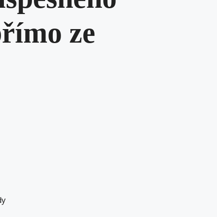
přímo ze
dy