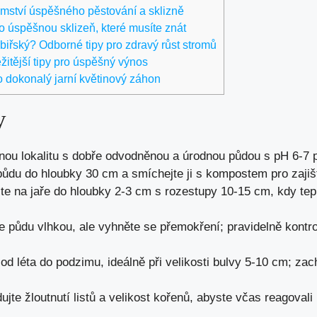
mství úspěšného pěstování a sklizně
ro úspěšnou sklizeň, které musíte znát
ibiřský? Odborné tipy pro zdravý růst stromů
itější tipy pro úspěšný výnos
ro dokonalý jarní květinový záhon
y
nou lokalitu s dobře odvodněnou a úrodnou půdou s pH 6-7 p
půdu do hloubky 30 cm a smíchejte ji s kompostem pro zaji
e na jaře do hloubky 2-3 cm s rozestupy 10-15 cm, kdy tep
e půdu vlhkou, ale vyhněte se přemokření; pravidelně kontrol
od léta do podzimu, ideálně při velikosti bulvy 5-10 cm; zac
jte žloutnutí listů a velikost kořenů, abyste včas reagovali