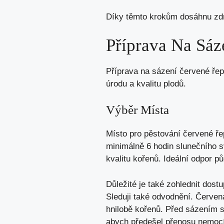
Díky těmto krokům dosáhnu zdr
Příprava Na Sáz
Příprava na sázení červené řep
úrodu a kvalitu plodů.
Výběr Místa
Místo pro pěstování červené řep
minimálně 6 hodin slunečního s
kvalitu kořenů. Ideální odpor p
Důležité je také zohlednit dostu
Sleduji také odvodnění. Červen
hnilobě kořenů. Před sázením s
abych předešel přenosu nemocí