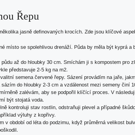
enou Řepu
ěkolika jasně definovaných krocích. Zde jsou klíčové aspekt
nné místo se spolehlivou drenáží. Půda by měla být kyprá a b
 půdu až do hloubky 30 cm. Smíchám ji s kompostem pro zle
le představuje 2-5 kg na m2.
valitní semena červené řepy. Sázení provádím na jaře, jakm
 sázím do hloubky 2-3 cm a vzdálenost mezi semeny činí 1
mírněně zalévám, aby se podpořil klíčící proces. V následují
í být stojatá voda.
elně kontroluji stav rostlin, odstraňuji plevel a případné šk
říklad výluhy z kopřivy.
ím v období od léta do podzimu, když průměrná velikost bul
poškodil.