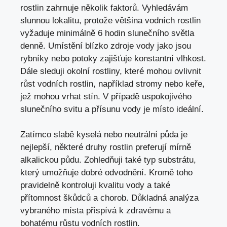
rostlin zahrnuje několik faktorů. Vyhledávám
slunnou lokalitu, protože většina vodních rostlin
vyžaduje minimálně 6 hodin slunečního světla
denně. Umístění blízko zdroje vody jako jsou
rybníky nebo potoky zajišťuje konstantní vlhkost.
Dále sleduji okolní rostliny, které mohou ovlivnit
růst vodních rostlin, například stromy nebo keře,
jež mohou vrhat stín. V případě uspokojivého
slunečního svitu a přísunu vody je místo ideální.
Zatímco slabě kyselá nebo neutrální půda je
nejlepší, některé druhy rostlin preferují mírně
alkalickou půdu. Zohledňuji také typ substrátu,
který umožňuje dobré odvodnění. Kromě toho
pravidelně kontroluji kvalitu vody a také
přítomnost škůdců a chorob. Důkladná analýza
vybraného místa přispívá k zdravému a
bohatému růstu vodních rostlin.