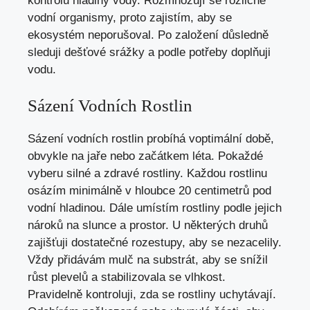
kontrolu hladiny vody. Rozmnožují se rozličné
vodní organismy, proto zajistím, aby se
ekosystém neporušoval. Po založení důsledně
sleduji dešťové srážky a podle potřeby doplňuji
vodu.
Sázení Vodních Rostlin
Sázení vodních rostlin probíhá voptimální době,
obvykle na jaře nebo začátkem léta. Pokaždé
vyberu silné a zdravé rostliny. Každou rostlinu
osázím minimálně v hloubce 20 centimetrů pod
vodní hladinou. Dále umístím rostliny podle jejich
nároků na slunce a prostor. U některých druhů
zajišťuji dostatečné rozestupy, aby se nezacelily.
Vždy přidávám mulč na substrát, aby se snížil
růst plevelů a stabilizovala se vlhkost.
Pravidelně kontroluji, zda se rostliny uchytávají.