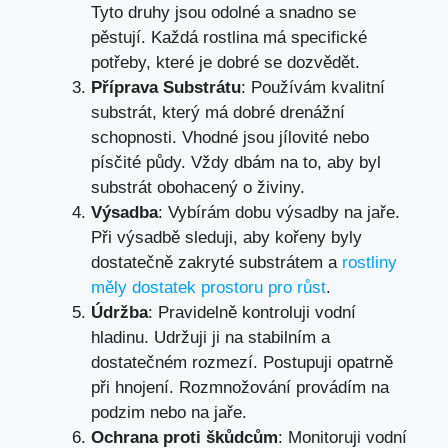
Tyto druhy jsou odolné a snadno se
pěstují. Každá rostlina má specifické
potřeby, které je dobré se dozvědět.
Příprava Substrátu
: Používám kvalitní
substrát, který má dobré drenážní
schopnosti. Vhodné jsou jílovité nebo
písčité půdy. Vždy dbám na to, aby byl
substrát obohacený o živiny.
Výsadba
: Vybírám dobu výsadby na jaře.
Při výsadbě sleduji, aby kořeny byly
dostatečně zakryté substrátem a
rostliny
měly dostatek prostoru pro růst
.
Údržba
: Pravidelně kontroluji vodní
hladinu. Udržuji ji na stabilním a
dostatečném rozmezí. Postupuji opatrně
při hnojení. Rozmnožování provádím na
podzim nebo na jaře.
Ochrana proti škůdcům
: Monitoruji vodní