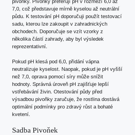
pivoňky. Pivoňky preferují pH v rozmezí 6,0 až
7,0, což představuje mírně kyselou až neutrální
půdu. K testování pH doporučuji použít testovací
sadu, kterou lze zakoupit v zahradnických
obchodech. Doporučuje se vzít vzorky z
několika částí zahrady, aby byl výsledek
reprezentativní.
Pokud pH klesá pod 6,0, přidání vápna
neutralizuje kyselost. Naopak, pokud je pH vyšší
než 7,0, oprava pomocí síry může snížit
hodnoty. Správná úroveň pH zajišťuje lepší
vstřebávání živin. Otestování půdy před
výsadbou pivoňky zaručuje, že rostlina dostává
optimální podmínky pro zdravý růst a bohaté
kvetení.
Sadba Pivoňek