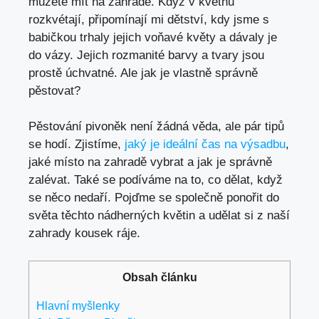
můžete mít na zahradě. Když v květnu
rozkvétají, připomínají mi dětství, kdy jsme s
babičkou trhaly jejich voňavé květy a dávaly je
do vázy. Jejich rozmanité barvy a tvary jsou
prostě úchvatné. Ale jak je vlastně správně
pěstovat?
Pěstování pivoněk není žádná věda, ale pár tipů
se hodí. Zjistíme,
jaký je ideální čas na výsadbu
,
jaké místo na zahradě vybrat a jak je správně
zalévat. Také se podíváme na to, co dělat, když
se něco nedaří. Pojďme se společně ponořit do
světa těchto nádherných květin a udělat si z naší
zahrady kousek ráje.
Obsah článku
Hlavní myšlenky