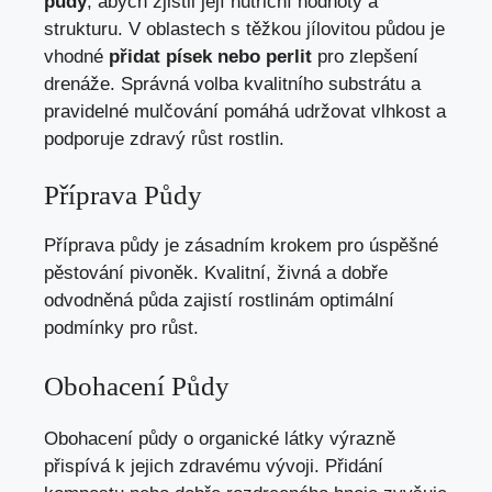
půdy
, abych zjistil její nutriční hodnoty a
strukturu. V oblastech s těžkou jílovitou půdou je
vhodné
přidat písek nebo perlit
pro zlepšení
drenáže. Správná volba kvalitního substrátu a
pravidelné mulčování pomáhá udržovat vlhkost a
podporuje zdravý růst rostlin.
Příprava Půdy
Příprava půdy je zásadním krokem pro úspěšné
pěstování pivoněk. Kvalitní, živná a dobře
odvodněná půda zajistí rostlinám optimální
podmínky pro růst.
Obohacení Půdy
Obohacení půdy o organické látky výrazně
přispívá k jejich zdravému vývoji. Přidání