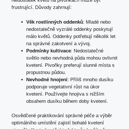
Nedostatek květů na pivoňkách může být
frustrující. Důvody zahrnují:
Věk rostlinných oddenků
: Mladé nebo
nedostatečně vyzrálé oddenky poskytují
málo květů. Oddenky potřebují několik let
na správné zakotvení a vývoj.
Podmínky kultivace
: Nedostatečné
světlo nebo nevhodná půda mohou ovlivnit
kvetení. Pivoňky preferují slunné místa s
propustnou půdou.
Nevhodné hnojení
: Příliš mnoho dusíku
podporuje vegetativní růst na úkor
kvetení. Používejte hnojiva s nižším
obsahem dusíku během doby kvetení.
Osvědčené praktikování správné péče a výběr
optimálního umístění zajistí bohaté kvetení