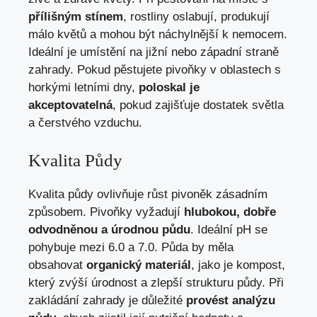
přílišným stínem
, rostliny oslabují, produkují
málo květů a mohou být náchylnější k nemocem.
Ideální je umístění na jižní nebo západní straně
zahrady. Pokud pěstujete pivoňky v oblastech s
horkými letními dny,
poloskal je
akceptovatelná
, pokud zajišťuje dostatek světla
a čerstvého vzduchu.
Kvalita Půdy
Kvalita půdy ovlivňuje růst pivoněk zásadním
způsobem. Pivoňky vyžadují
hlubokou, dobře
odvodněnou a úrodnou půdu
. Ideální pH se
pohybuje mezi 6.0 a 7.0. Půda by měla
obsahovat
organický materiál
, jako je kompost,
který zvýší úrodnost a zlepší strukturu půdy. Při
zakládání zahrady je důležité
provést analýzu