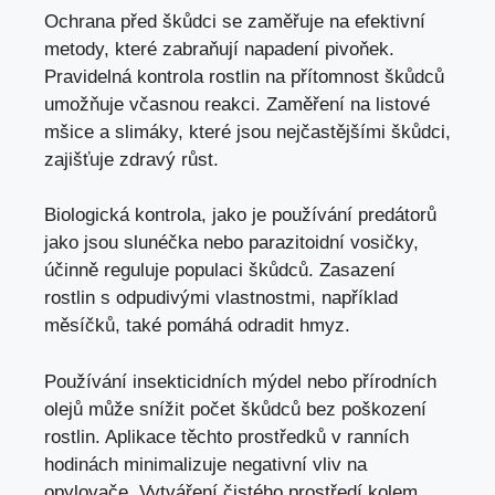
Ochrana před škůdci se zaměřuje na efektivní
metody, které zabraňují napadení pivoňek.
Pravidelná kontrola rostlin na přítomnost škůdců
umožňuje včasnou reakci. Zaměření na listové
mšice a slimáky, které jsou nejčastějšími škůdci,
zajišťuje zdravý růst.
Biologická kontrola, jako je používání predátorů
jako jsou slunéčka nebo parazitoidní vosičky,
účinně reguluje populaci škůdců. Zasazení
rostlin s odpudivými vlastnostmi, například
měsíčků, také pomáhá odradit hmyz.
Používání insekticidních mýdel nebo přírodních
olejů může snížit počet škůdců bez poškození
rostlin. Aplikace těchto prostředků v ranních
hodinách minimalizuje negativní vliv na
opylovače. Vytváření čistého prostředí kolem