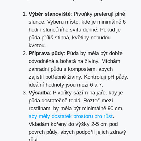
Výběr stanoviště
: Pivoňky preferují plné
slunce. Vyberu místo, kde je minimálně 6
hodin slunečního svitu denně. Pokud je
půda příliš stinná, květiny nebudou
kvetou.
Příprava půdy
: Půda by měla být dobře
odvodněná a bohatá na živiny. Míchám
zahradní půdu s kompostem, abych
zajistil potřebné živiny. Kontroluji pH půdy,
ideální hodnoty jsou mezi 6 a 7.
Výsadba
: Pivoňky sázím na jaře, kdy je
půda dostatečně teplá. Rozteč mezi
rostlinami by měla být minimálně 90 cm,
aby měly dostatek prostoru pro růst
.
Vkladám kořeny do výšky 2-5 cm pod
povrch půdy, abych podpořil jejich zdravý
růst.