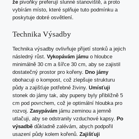
že
pivoňky preferují slunné stanoviště, a proto
vybírám místo, které splňuje tuto podmínku a
poskytuje dobré osvětlení.
Technika Výsadby
Technika výsadby ovlivňuje přijetí stonků a jejich
následný růst.
Vykopávám jámu
o hloubce
minimálně 30 cm a šířce 30 cm, aby se zajistil
dostatečný prostor pro kořeny.
Dno jámy
obohacuji o kompost, což zlepšuje strukturu
půdy a zajišťuje potřebné živiny.
Umísťuji
stonek do jámy tak, aby pupeny byly přibližně 5
cm pod povrchem, což je optimální hloubka pro
rozvoj.
Zasypávám
jámu zeminou a jemně
utlačuji, aby se odstranily vzduchové kapsy.
Po
výsadbě
důkladně zalévám, abych podpořil
usazení půdy kolem kořenů.
Zajišťuji