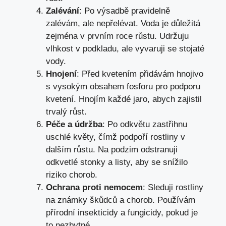
Zalévání
: Po výsadbě pravidelně
zalévám, ale nepřelévat. Voda je důležitá
zejména v prvním roce růstu. Udržuju
vlhkost v podkladu, ale vyvaruji se stojaté
vody.
Hnojení
: Před kvetením přidávám hnojivo
s vysokým obsahem fosforu pro podporu
kvetení. Hnojím každé jaro, abych zajistil
trvalý růst.
Péče a údržba
: Po odkvětu zastřihnu
uschlé květy, čímž podpoří rostliny v
dalším růstu. Na podzim odstranuji
odkvetlé stonky a listy, aby se snížilo
riziko chorob.
Ochrana proti nemocem
: Sleduji rostliny
na známky škůdců a chorob. Používám
přírodní insekticidy a fungicidy, pokud je
to nezbytné.