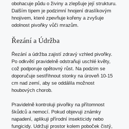
obohacuje půdu o živiny a zlepšuje její strukturu.
Dalším tipem je podzimní hnojení draslíkovým
hnojivem, které zpevňuje kořeny a zvyšuje
odolnost pivoňky vůči mrazům.
Řezání a Údržba
Řezání a údržba zajistí zdravý vzhled pivoňky.
Po odkvětí pravidelně odstraňuji uschlé květy,
což podporuje opětovný růst. Na podzim se
doporučuje sestřihnout stonky na úroveň 10-15
cm nad zemí, aby se oddálila možnost
houbových chorob.
Pravidelně kontroluji pivoňky na přítomnost
škůdců a nemocí. Pokud objevuji známky
napadení, aplikuji přírodní insekticidy nebo
fungicidy. Udržuji prostor kolem poboček čistý,