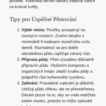
pivoněk. Kontrolou těchto faktorů zlepšíte šance
na krásné květy.
Tipy pro Úspěšné Pěstování
Výběr místa
: Pivoňky prosperují na
slunných místech. Zvolím lokalitu s
minimálně 6 hodinami slunečního svitu
denně. Rozhodnutí se pro dobře
odvodněnou půdu zajišťuje zdravý růst.
Příprava půdy
: Před výsadbou důkladně
připravím půdu. Vložením kompostu a
organických hnojiv zlepší kvalitu půdy a
podpořím růst kořenového systému.
Zalévání
: Pravidelné zalévání je důležité.
Udržuji půdu vlhkou, ale ne přemokřenou.
Dávám pozor na to, aby se voda nedržela
kolem stonku, protože to může způsobit