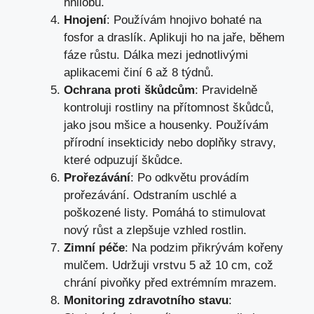
hnilobu.
Hnojení
: Používám hnojivo bohaté na
fosfor a draslík. Aplikuji ho na jaře, během
fáze růstu. Dálka mezi jednotlivými
aplikacemi činí 6 až 8 týdnů.
Ochrana proti škůdcům
: Pravidelně
kontroluji rostliny na přítomnost škůdců,
jako jsou mšice a housenky. Používám
přírodní insekticidy nebo doplňky stravy,
které odpuzují škůdce.
Prořezávání
: Po odkvětu provádím
prořezávání. Odstraním uschlé a
poškozené listy. Pomáhá to stimulovat
nový růst a zlepšuje vzhled rostlin.
Zimní péče
: Na podzim přikrývám kořeny
mulčem. Udržuji vrstvu 5 až 10 cm, což
chrání pivoňky před extrémním mrazem.
Monitoring zdravotního stavu
: