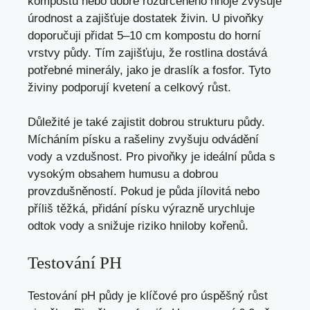
kompostu nebo dobře rozdrceného hnoje zvyšuje
úrodnost a zajišťuje dostatek živin. U pivoňky
doporučuji přidat 5–10 cm kompostu do horní
vrstvy půdy. Tím zajišťuju, že rostlina dostává
potřebné minerály, jako je draslík a fosfor. Tyto
živiny podporují kvetení a celkový růst.
Důležité je také zajistit dobrou strukturu půdy.
Mícháním písku a rašeliny zvyšuju odvádění
vody a vzdušnost. Pro pivoňky je ideální půda s
vysokým obsahem humusu a dobrou
provzdušněností. Pokud je půda jílovitá nebo
příliš těžká, přidání písku výrazně urychluje
odtok vody a snižuje riziko hniloby kořenů.
Testování PH
Testování pH půdy je klíčové pro úspěšný růst