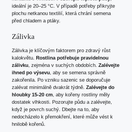
ideální je 20–25 °C. V případě potřeby přikryjte
plochu netkanou textilií, která chrání semena
před chladem a ptáky.
Zálivka
Zálivka je klíčovým faktorem pro zdravý růst
kalokvětu.
Rostlina potřebuje pravidelnou
zálivku
, zejména v suchých obdobích.
Zalévejte
ihned po výsevu
, aby se semena správně
zakořenila. Po vzniku sazenic se doporučuje
zalévat minimálně dvakrát týdně.
Zalévejte do
hloubky 15-20 cm
, aby kořeny rostliny měly
dostatek vlhkosti. Pozorujte půdu a zalévejte,
když je povrch suchý. Dbejte na to, aby
nedocházelo k přemokření, které může vést k
hnilobě kořenů.