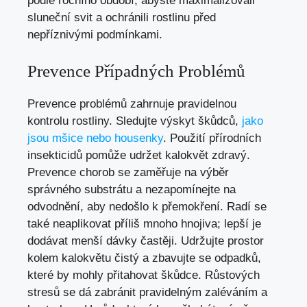
podle ročního období, abyste maximalizovali
sluneční svit a ochránili rostlinu před
nepříznivými podmínkami.
Prevence Případných Problémů
Prevence problémů zahrnuje pravidelnou
kontrolu rostliny. Sledujte výskyt škůdců,
jako
jsou mšice nebo housenky
. Použití přírodních
insekticidů pomůže udržet kalokvět zdravý.
Prevence chorob se zaměřuje na výběr
správného substrátu a nezapomínejte na
odvodnění, aby nedošlo k přemokření. Radí se
také neaplikovat příliš mnoho hnojiva; lepší je
dodávat menší dávky častěji. Udržujte prostor
kolem kalokvětu čistý a zbavujte se odpadků,
které by mohly přitahovat škůdce. Růstových
stresů se dá zabránit pravidelným zaléváním a