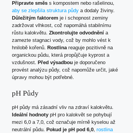
Připravte směs
s kompostem nebo rašelinou,
aby se zlepšila struktura půdy
a dodaly živiny.
Důležitým faktorem
je i schopnost zeminy
zadržovat vlhkost, což napomáhá stabilnímu
růstu kalokvětu.
Zkontrolujte odvodnění
a
zamezte stagnaci vody, což by mohlo vést k
hnilobě kořenů.
Rostlina
reaguje pozitivně na
organickou půdu, která propůjčuje kyprost a
vzdušnost.
Před výsadbou
je doporučeno
provést analýzu půdy, což napomůže určit, jaké
úpravy mohou být potřebné.
pH Půdy
pH půdy má zásadní vliv na zdraví kalokvětu.
Ideální hodnoty
pH pro kalokvět se pohybují
mezi 6,0 a 7,0, což označuje mírně kyselou až
neutrální půdu.
Pokud je pH pod 6,0
,
rostlina