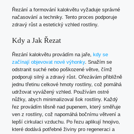
Řezání a formování kalokvětu vyžaduje správné
načasování a techniky. Tento proces podporuje
zdravý růst a estetický vzhled rostliny.
Kdy a Jak Řezat
Řezání kalokvětu provádím na jaře,
kdy se
začínají objevovat nové výhonky
. Snažím se
odstranit suché nebo poškozené větve, čímž
podporuji silný a zdravý růst. Ořezávám přibližně
jednu třetinu celkové hmoty rostliny, což pomáhá
udržovat vyvážený vzhled. Používám ostré
nůžky, abych minimalizoval šok rostliny. Každý
řez provádím těsně nad pupenem, který směřuje
ven z rostliny, což napomáhá bočnímu větvení a
lepší cirkulaci vzduchu. Po řezu aplikují hnojivo,
které dodává potřebné živiny pro regeneraci a