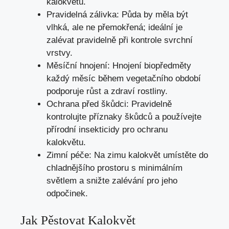
kalokvětu.
Pravidelná zálivka: Půda by měla být
vlhká, ale ne přemokřená; ideální je
zalévat pravidelně při kontrole svrchní
vrstvy.
Měsíční hnojení: Hnojení biopředměty
každý měsíc během vegetačního období
podporuje růst a zdraví rostliny.
Ochrana před škůdci: Pravidelně
kontrolujte příznaky škůdců a používejte
přírodní insekticidy pro ochranu
kalokvětu.
Zimní péče: Na zimu kalokvět umístěte do
chladnějšího prostoru s minimálním
světlem a snižte zalévání pro jeho
odpočinek.
Jak Pěstovat Kalokvět