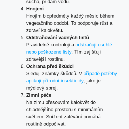
suchá, přidám vodu.
Hnojení
Hnojím biopředměty každý měsíc během
vegetačního období. To podporuje růst a
zdraví kalokvětu.
Odstraňování vadných listů
Pravidelně kontroluji a
odstraňuji uschlé
nebo poškozené listy
. Tím zajišťuji
zdravější rostlinu.
Ochrana před škůdci
Sleduji známky škůdců. V
případě potřeby
aplikuji přírodní insekticidy
, jako je
mýdlový sprej.
Zimní péče
Na zimu přesouvám kalokvět do
chladnějšího prostoru s minimálním
světlem. Snížení zalévání pomáhá
rostlině odpočívat.