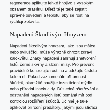
regenerace aplikujte lehké hnojivo s vysokým
obsahem draslíku. Důležité je také zajistit
správné osvětlení a teplotu, aby se rostlina
rychleji zotavila.
Napadení Škodlivým Hmyzem
Napadení škodlivým hmyzem, jako jsou mšice
nebo sviluščíci, může výrazně ohrozit zdraví
kalokvětu. Znaky napadení zahrnují znetvoření
listů, černé skvrny a slzení mízy. Pro prevenci
pravidelně kontrolujte rostlinu a udržujte čistotu
kolem ní. Pokud zaznamenáte přítomnost
škůdců, okamžitě použijte inzekticidní mýdlo
nebo přírodní insekticidy. Důsledné ošetřování a
odstranění napadených listů pomáhá mít pod
kontrolou rozšíření škůdců. Účinné je také
aplikovat přírodní predátory, jakými jsou slíďáci