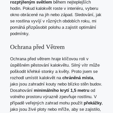
rozptýleným světlem
během nejteplejších
hodin. Pokud kalokvět roste v interiéru, vyberu
okno obrácené na jih nebo západ. Sledování, jak
se rostlina vyvíjí v různých obdobích roku, mi
pomáhá přizpůsobit polohu a zajistit optimální
podmínky.
Ochrana před Větrem
Ochrana před větrem hraje klíčovou roli v
úspěšném pěstování kalokvětu. Silný vítr může
poškodit křehké stonky a květy. Proto jsem se
rozhodl umístit kalokvět na
chráněná místa
,
jako jsou zahradní kouty nebo blízko stěn budov.
Dosahování
minimálního krytí 1,5 metru
od
volného prostoru výrazně zpevňuje rostlinu. V
případě veřejných zahrad mohu použít
překážky
,
jako jsou živé ploty nebo mříže, aby se zajistilo,