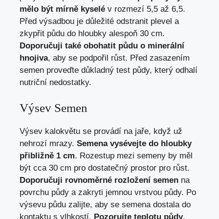
mělo být mírně kyselé
v rozmezí 5,5 až 6,5.
Před výsadbou je důležité odstranit plevel a
zkypřit půdu do hloubky alespoň 30 cm.
Doporučuji také obohatit půdu o minerální
hnojiva
, aby se podpořil růst. Před zasazením
semen proveďte důkladný test půdy, který odhalí
nutriční nedostatky.
Výsev Semen
Výsev kalokvětu se provádí na jaře, když už
nehrozí mrazy.
Semena vysévejte do hloubky
přibližně 1 cm
. Rozestup mezi semeny by měl
být cca 30 cm pro dostatečný prostor pro růst.
Doporučuji rovnoměrné rozložení semen
na
povrchu půdy a zakryti jemnou vrstvou půdy. Po
výsevu půdu zalijte, aby se semena dostala do
kontaktu s vlhkostí.
Pozorujte teplotu půdy
,