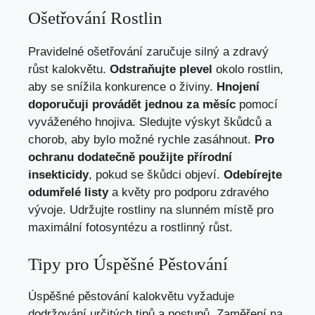
Ošetřování Rostlin
Pravidelné ošetřování zaručuje silný a zdravý
růst kalokvětu.
Odstraňujte plevel
okolo rostlin,
aby se snížila konkurence o živiny.
Hnojení
doporučuji provádět jednou za měsíc
pomocí
vyváženého hnojiva. Sledujte výskyt škůdců a
chorob, aby bylo možné rychle zasáhnout.
Pro
ochranu dodatečně použijte přírodní
insekticidy
, pokud se škůdci objeví.
Odebírejte
odumřelé listy
a květy pro podporu zdravého
vývoje. Udržujte rostliny na slunném místě pro
maximální fotosyntézu a rostlinný růst.
Tipy pro Úspěšné Pěstování
Úspěšné pěstování kalokvětu vyžaduje
dodržování určitých tipů a postupů. Zaměření na