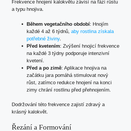
Frekvence hnojení kalokvětu závisí na fázi růstu
a typu hnojiva.
Během vegetačního období
: Hnojím
každé 4 až 6 týdnů,
aby rostlina získala
potřebné živiny
.
Před kvetením
: Zvýšení hnojicí frekvence
na každé 3 týdny podporuje intenzivní
kvetení.
Před a po zimě
: Aplikace hnojiva na
začátku jara pomáhá stimulovat nový
růst, zatímco redukce hnojení na konci
zimy chrání rostlinu před přehnojením.
Dodržování této frekvence zajistí zdravý a
krásný kalokvět.
Řezání a Formování