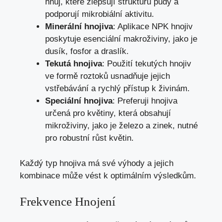
hnůj, které zlepšují strukturu půdy a
podporují mikrobiální aktivitu.
Minerální hnojiva
: Aplikace NPK hnojiv
poskytuje esenciální makroživiny, jako je
dusík, fosfor a draslík.
Tekutá hnojiva
: Použití tekutých hnojiv
ve formě roztoků usnadňuje jejich
vstřebávání a rychlý přístup k živinám.
Speciální hnojiva
: Preferuji hnojiva
určená pro květiny, která obsahují
mikroživiny, jako je železo a zinek, nutné
pro robustní růst květin.
Každý typ hnojiva má své výhody a jejich
kombinace může vést k optimálním výsledkům.
Frekvence Hnojení