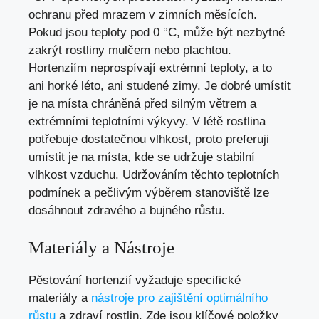
ochranu před mrazem v zimních měsících.
Pokud jsou teploty pod 0 °C, může být nezbytné
zakrýt rostliny mulčem nebo plachtou.
Hortenziím neprospívají extrémní teploty, a to
ani horké léto, ani studené zimy. Je dobré umístit
je na místa chráněná před silným větrem a
extrémními teplotními výkyvy. V létě rostlina
potřebuje dostatečnou vlhkost, proto preferuji
umístit je na místa, kde se udržuje stabilní
vlhkost vzduchu. Udržováním těchto teplotních
podmínek a pečlivým výběrem stanoviště lze
dosáhnout zdravého a bujného růstu.
Materiály a Nástroje
Pěstování hortenzií vyžaduje specifické
materiály a
nástroje pro zajištění optimálního
růstu
a zdraví rostlin. Zde jsou klíčové položky