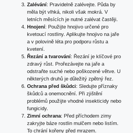
Zalévání
: Pravidelně zalévejte. Půda by
měla být vlhká, nikoli však mokrá. V
letních měsících je nutné zalévat častěji.
Hnojení
: Použijte hnojivo určené pro
kvetoucí rostliny. Aplikujte hnojivo na jaře
a v polovině léta pro podporu růstu a
kvetení.
Řezání a tvarování
: Řezání je klíčové pro
zdravý růst. Prořezávejte na jaře a
odstraňte suché nebo poškozené větve. U
některých druhů je důležitý zpětný řez.
Ochrana před škůdci
: Sledujte příznaky
škůdců a onemocnění. Při zjištění
problémů použijte vhodné insekticidy nebo
fungicidy.
Zimní ochrana
: Před příchodem zimy
zakryjte báze rostlin mulčem nebo listím.
To chrání kořeny před mrazem.