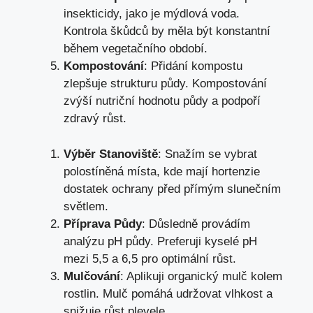
insekticidy, jako je mýdlová voda.
Kontrola škůdců by měla být konstantní
během vegetačního období.
Kompostování
: Přidání kompostu
zlepšuje strukturu půdy. Kompostování
zvýší nutriční hodnotu půdy a podpoří
zdravý růst.
Výběr Stanoviště
: Snažím se vybrat
polostíněná místa, kde mají hortenzie
dostatek ochrany před přímým slunečním
světlem.
Příprava Půdy
: Důsledně provádím
analýzu pH půdy. Preferuji kyselé pH
mezi 5,5 a 6,5 pro optimální růst.
Mulčování
: Aplikuji organický mulč kolem
rostlin. Mulč pomáhá udržovat vlhkost a
snižuje růst plevele.