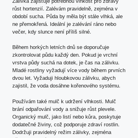
Zálivka zajišťuje potřebnou vlhkost pro zdravý
růst hortenzií. Zalévám pravidelně, zejména v
období sucha. Půda by měla být stále vlhká, ale
ne přemokřená. Ideální je zalévání ráno nebo
večer, kdy slunce není příliš silné.
Během horkých letních dnů se doporučuje
zkontrolovat půdu každý den. Pokud je vrchní
vrstva půdy suchá na dotek, je čas na zálivku.
Mladé rostliny vyžadují více vody během prvních
dvou let. Vyžaduji hloubkovou zálivku, abych
zajistil, že voda dosáhne kořenového systému.
Používám také mulč k udržení vlhkosti. Mulč
brání odpařování vody a snižuje růst plevele.
Organický mulč, jako listí nebo kůra, poskytuje
dodatečné živiny, což podporuje zdraví rostlin.
Dodržuji pravidelný režim zálivky, zejména