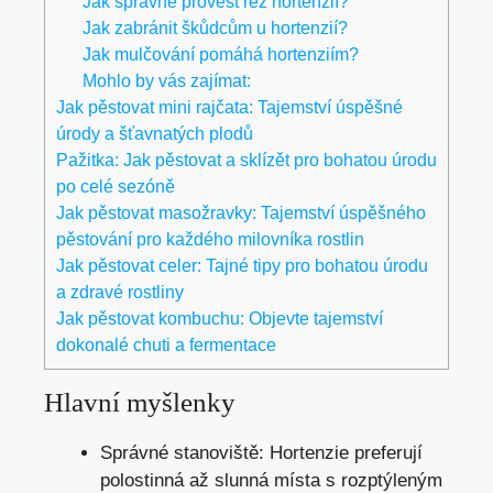
Jak správně provést řez hortenzií?
Jak zabránit škůdcům u hortenzií?
Jak mulčování pomáhá hortenziím?
Mohlo by vás zajímat:
Jak pěstovat mini rajčata: Tajemství úspěšné
úrody a šťavnatých plodů
Pažitka: Jak pěstovat a sklízět pro bohatou úrodu
po celé sezóně
Jak pěstovat masožravky: Tajemství úspěšného
pěstování pro každého milovníka rostlin
Jak pěstovat celer: Tajné tipy pro bohatou úrodu
a zdravé rostliny
Jak pěstovat kombuchu: Objevte tajemství
dokonalé chuti a fermentace
Hlavní myšlenky
Správné stanoviště: Hortenzie preferují
polostinná až slunná místa s rozptýleným