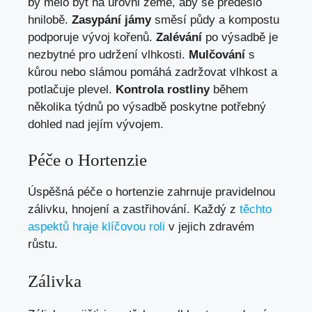
by mělo být na úrovni země, aby se předešlo
hnilobě.
Zasypání jámy
směsí půdy a kompostu
podporuje vývoj kořenů.
Zalévání
po výsadbě je
nezbytné pro udržení vlhkosti.
Mulčování
s
kůrou nebo slámou pomáhá zadržovat vlhkost a
potlačuje plevel.
Kontrola rostliny
během
několika týdnů po výsadbě poskytne potřebný
dohled nad jejím vývojem.
Péče o Hortenzie
Úspěšná péče o hortenzie zahrnuje pravidelnou
zálivku, hnojení a zastřihování. Každý z
těchto
aspektů hraje klíčovou roli
v jejich zdravém
růstu.
Zálivka