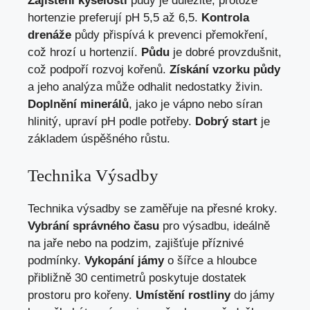
Zajištění kyselosti
půdy je důležité, protože
hortenzie preferují pH 5,5 až 6,5.
Kontrola
drenáže
půdy přispívá k prevenci přemokření,
což hrozí u hortenzií.
Půdu
je dobré provzdušnit,
což podpoří rozvoj kořenů.
Získání vzorku půdy
a jeho analýza může odhalit nedostatky živin.
Doplnění minerálů
, jako je vápno nebo síran
hlinitý, upraví pH podle potřeby.
Dobrý start
je
základem úspěšného růstu.
Technika Výsadby
Technika výsadby se zaměřuje na přesné kroky.
Vybrání správného času
pro výsadbu, ideálně
na jaře nebo na podzim, zajišťuje příznivé
podmínky.
Vykopání jámy
o šířce a hloubce
přibližně 30 centimetrů poskytuje dostatek
prostoru pro kořeny.
Umístění rostliny
do jámy