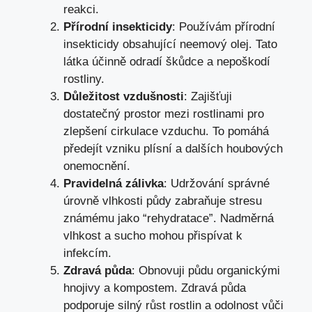
reakci.
Přírodní insekticidy
: Používám přírodní
insekticidy obsahující neemový olej. Tato
látka účinně odradí škůdce a nepoškodí
rostliny.
Důležitost vzdušnosti
: Zajišťuji
dostatečný prostor mezi rostlinami pro
zlepšení cirkulace vzduchu. To pomáhá
předejít vzniku plísní a dalších houbových
onemocnění.
Pravidelná zálivka
: Udržování správné
úrovně vlhkosti půdy zabraňuje stresu
známému jako “rehydratace”. Nadměrná
vlhkost a sucho mohou přispívat k
infekcím.
Zdravá půda
: Obnovuji půdu organickými
hnojivy a kompostem. Zdravá půda
podporuje silný růst rostlin a odolnost vůči