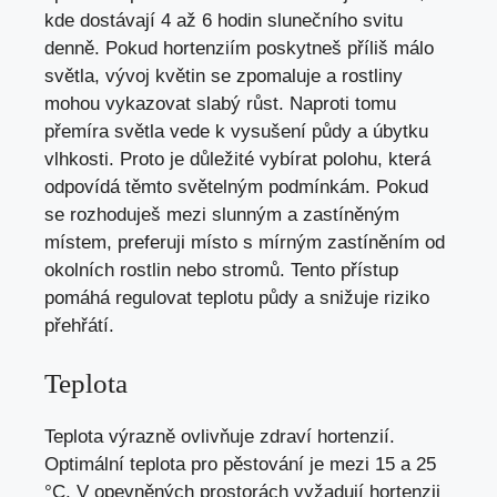
kde dostávají 4 až 6 hodin slunečního svitu
denně. Pokud hortenziím poskytneš příliš málo
světla, vývoj květin se zpomaluje a rostliny
mohou vykazovat slabý růst. Naproti tomu
přemíra světla vede k vysušení půdy a úbytku
vlhkosti. Proto je důležité vybírat polohu, která
odpovídá těmto světelným podmínkám. Pokud
se rozhoduješ mezi slunným a zastíněným
místem, preferuji místo s mírným zastíněním od
okolních rostlin nebo stromů. Tento přístup
pomáhá regulovat teplotu půdy a snižuje riziko
přehřátí.
Teplota
Teplota výrazně ovlivňuje zdraví hortenzií.
Optimální teplota pro pěstování je mezi 15 a 25
°C. V opevněných prostorách vyžadují hortenzii