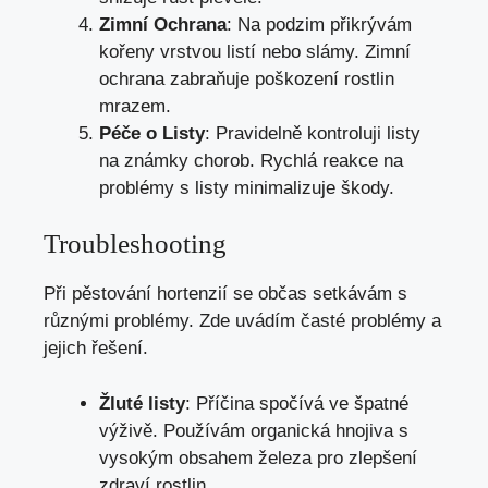
Zimní Ochrana
: Na podzim přikrývám
kořeny vrstvou listí nebo slámy. Zimní
ochrana zabraňuje poškození rostlin
mrazem.
Péče o Listy
: Pravidelně kontroluji listy
na známky chorob. Rychlá reakce na
problémy s listy minimalizuje škody.
Troubleshooting
Při pěstování hortenzií se občas setkávám s
různými problémy. Zde uvádím časté problémy a
jejich řešení.
Žluté listy
: Příčina spočívá ve špatné
výživě. Používám organická hnojiva s
vysokým obsahem železa pro zlepšení
zdraví rostlin.