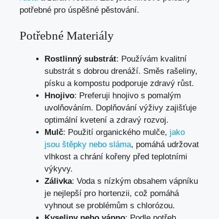
potřebné pro úspěšné pěstování.
Potřebné Materiály
Rostlinný substrát
: Používám kvalitní
substrát s dobrou drenáží. Směs rašeliny,
písku a kompostu podporuje zdravý růst.
Hnojivo
: Preferuji hnojivo s pomalým
uvolňováním. Doplňování výživy zajišťuje
optimální kvetení a zdravý rozvoj.
Mulč
: Použití organického mulče,
jako
jsou štěpky nebo sláma
, pomáhá udržovat
vlhkost a chrání kořeny před teplotními
výkyvy.
Zálivka
: Voda s nízkým obsahem vápníku
je nejlepší pro hortenzii, což pomáhá
vyhnout se problémům s chlorózou.
Kyseliny nebo vápno
: Podle potřeb