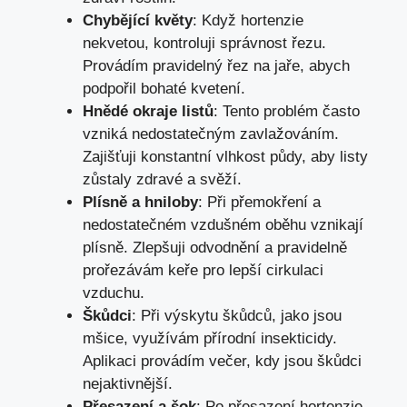
Chybějící květy
: Když hortenzie
nekvetou, kontroluji správnost řezu.
Provádím pravidelný řez na jaře, abych
podpořil bohaté kvetení.
Hnědé okraje listů
: Tento problém často
vzniká nedostatečným zavlažováním.
Zajišťuji konstantní vlhkost půdy, aby listy
zůstaly zdravé a svěží.
Plísně a hniloby
: Při přemokření a
nedostatečném vzdušném oběhu vznikají
plísně. Zlepšuji odvodnění a pravidelně
prořezávám keře pro lepší cirkulaci
vzduchu.
Škůdci
: Při výskytu škůdců, jako jsou
mšice, využívám přírodní insekticidy.
Aplikaci provádím večer, kdy jsou škůdci
nejaktivnější.
Přesazení a šok
: Po přesazení hortenzie