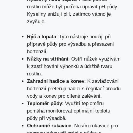
rostlin může být potřeba upravit pH půdy.
Kyseliny snižují pH, zatímco vápno je
zvyšuje.
Rýč a lopata
: Tyto nástroje použiji při
přípravě půdy pro výsadbu a přesazení
hortenzií.
Nůžky na stříhání
: Ostří nůžek využívám
k zastřihování výhonků a údržbě tvaru
rostlin.
Zahradní hadice a konev
: K zavlažování
hortenzií preferuji hadici s regulací proudu
vody a konev pro cílené zalévání.
Teploměr půdy
: Využití teploměru
pomáhá monitorovat optimální teplotu
půdy při výsadbě.
Ochranné rukavice
: Nosím rukavice pro