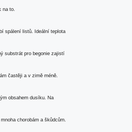
 na to.
spálení listů. Ideální teplota
 substrát pro begonie zajistí
vám častěji a v zimě méně.
zkým obsahem dusíku. Na
zet mnoha chorobám a škůdcům.