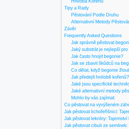
Hniloba Kořenů
Tipy a Rady
Pěstování Podle Druhu
Alternativní Metody Pěstová
Závěr
Frequently Asked Questions
Jak správně pěstovat begoni
Jaký substrát je nejlepší pr
Jak často hnojit begonie?
Jak se zbavit škůdců na beg
Co dělat, když begonie žlou
Jak předejít hnilobě kořenů
Jaké jsou specifické technik
Jaké alternativní metody pěs
Mohlo by vás zajímat:
Co pěstovat na vyvýšeném záho
Jak pěstovat lichořeřišnici: Taj
Jak pěstovat lekníny: Tajemst
Jak pěstovat cibuli ze semínek: