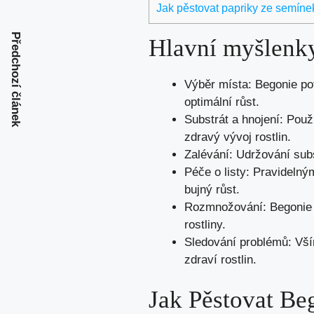
Jak pěstovat papriky ze semínek
Předchozí článek
Hlavní myšlenk
Výběr místa: Begonie pot
optimální růst.
Substrát a hnojení: Použ
zdravý vývoj rostlin.
Zalévání: Udržování subs
Péče o listy: Pravideln
bujný růst.
Rozmnožování: Begonie l
rostliny.
Sledování problémů: Vším
zdraví rostlin.
Jak Pěstovat Be