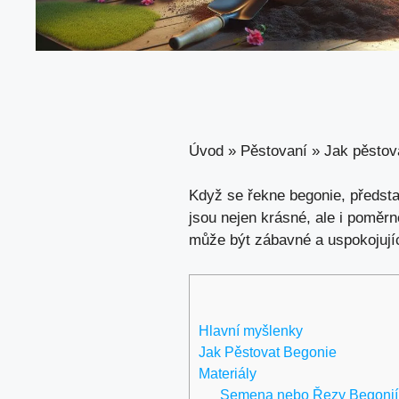
Úvod
»
Pěstovaní
»
Jak pěstova
Když se řekne begonie, předsta
jsou nejen krásné, ale i poměr
může být zábavné a uspokojujíc
Hlavní myšlenky
Jak Pěstovat Begonie
Materiály
Semena nebo Řezy Begonií