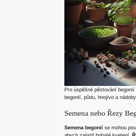
Pro úspěšné pěstování begonií j
begonií, půdu, hnojivo a nádoby
Semena nebo Řezy Beg
Semena begonií
se mohou použ
abych zajistil bohaté kvetení.
Ř