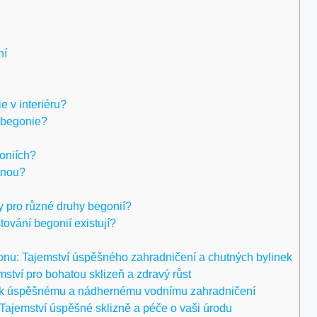
ní
e v interiéru?
o begonie?
oniích?
tnou?
?
y pro různé druhy begonií?
tování begonií existují?
nu: Tajemství úspěšného zahradničení a chutných bylinek
emství pro bohatou sklizeň a zdravý růst
ví k úspěšnému a nádhernému vodnímu zahradničení
 Tajemství úspěšné sklizně a péče o vaši úrodu