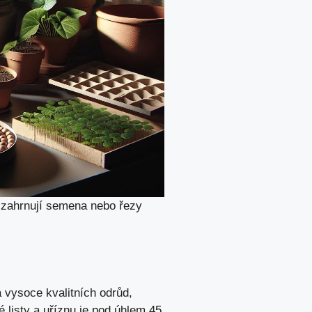
y zahrnují semena nebo řezy
vysoce kvalitních odrůd,
é listy a uříznu je pod úhlem 45