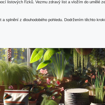
cí listových řízků. Vezmu zdravý list a vložím do umělé z
st a splnění z dlouhodobého pohledu. Dodržením těchto kroků