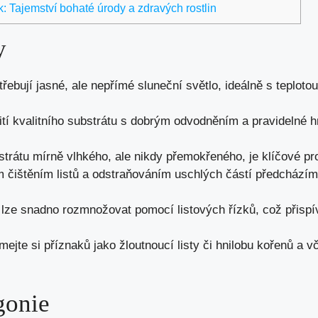
: Tajemství bohaté úrody a zdravých rostlin
y
řebují jasné, ale nepřímé sluneční světlo, ideálně s teploto
ití kvalitního substrátu s dobrým odvodněním a pravidelné 
trátu mírně vlhkého, ale nikdy přemokřeného, je klíčové pr
ým čištěním listů a odstraňováním uschlých částí předcház
ze snadno rozmnožovat pomocí listových řízků, což přispív
ejte si příznaků jako žloutnoucí listy či hnilobu kořenů a 
gonie