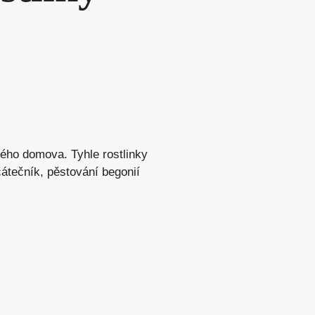
mého domova. Tyhle rostlinky
átečník, pěstování begonií