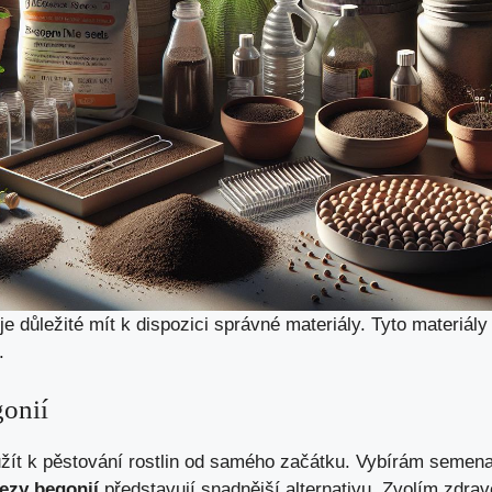
e důležité mít k dispozici správné materiály. Tyto materiál
.
onií
ít k pěstování rostlin od samého začátku. Vybírám semena 
ezy begonií
představují snadnější alternativu. Zvolím zdrav