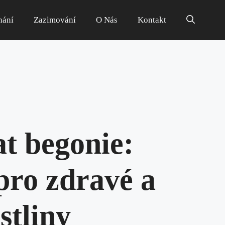
hání
Zazimování
O Nás
Kontakt
at begonie:
pro zdravé a
stliny