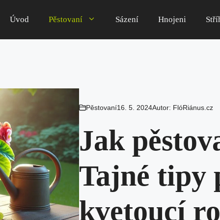
Úvod
Pěstovaní
Sázení
Hnojeni
Stří
Pěstovaní
16. 5. 2024
Autor:
FlóRiánus.cz
Jak pěstov
Tajné tipy 
kvetoucí ro