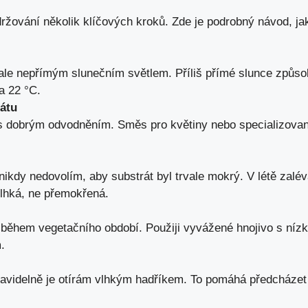
ržování několik klíčových kroků. Zde je podrobný návod, jak
le nepřímým slunečním světlem. Příliš přímé slunce způsobí 
a 22 °C.
átu
t s dobrým odvodněním. Směs pro květiny nebo specializovaný
nikdy nedovolím, aby substrát byl trvale mokrý. V létě zalé
vlhká, ne přemokřená.
 během vegetačního období. Použiji vyvážené hnojivo s ní
.
. Pravidelně je otírám vlhkým hadříkem. To pomáhá předchá