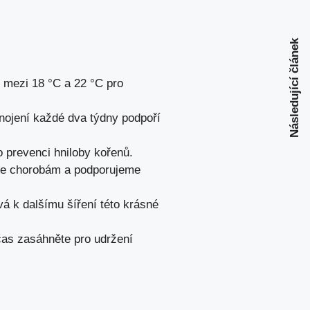
Následující článek
u mezi 18 °C a 22 °C pro
hnojení každé dva týdny podpoří
o prevenci hniloby kořenů.
íme chorobám a podporujeme
á k dalšímu šíření této krásné
včas zasáhněte pro udržení