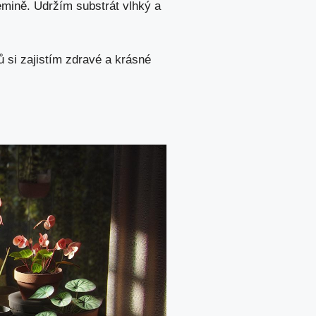
emině. Udržím substrát vlhký a
 si zajistím zdravé a krásné