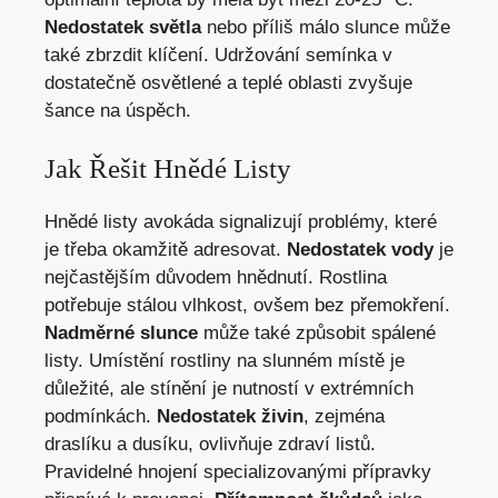
Nedostatek světla
nebo příliš málo slunce může
také zbrzdit klíčení. Udržování semínka v
dostatečně osvětlené a teplé oblasti zvyšuje
šance na úspěch.
Jak Řešit Hnědé Listy
Hnědé listy avokáda signalizují problémy, které
je třeba okamžitě adresovat.
Nedostatek vody
je
nejčastějším důvodem hnědnutí. Rostlina
potřebuje stálou vlhkost, ovšem bez přemokření.
Nadměrné slunce
může také způsobit spálené
listy. Umístění rostliny na slunném místě je
důležité, ale stínění je nutností v extrémních
podmínkách.
Nedostatek živin
, zejména
draslíku a dusíku, ovlivňuje zdraví listů.
Pravidelné hnojení specializovanými přípravky