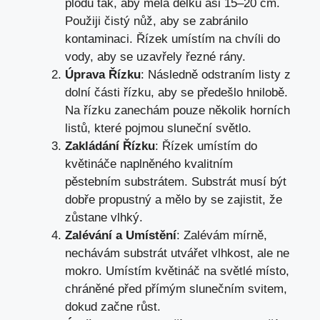
plodu tak, aby měla délku asi 15–20 cm.
Použiji čistý nůž, aby se zabránilo
kontaminaci. Řízek umístím na chvíli do
vody, aby se uzavřely řezné rány.
Úprava Řízku
: Následně odstraním listy z
dolní části řízku, aby se předešlo hnilobě.
Na řízku zanechám pouze několik horních
listů, které pojmou sluneční světlo.
Zakládání Řízku
: Řízek umístím do
květináče naplněného kvalitním
pěstebním substrátem. Substrát musí být
dobře propustný a mělo by se zajistit, že
zůstane vlhký.
Zalévání a Umístění
: Zalévám mírně,
nechávám substrát utvářet vlhkost, ale ne
mokro. Umístím květináč na světlé místo,
chráněné před přímým slunečním svitem,
dokud začne růst.