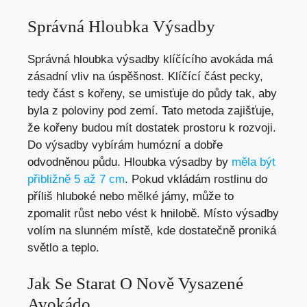
Správná Hloubka Výsadby
Správná hloubka výsadby klíčícího avokáda má
zásadní vliv na úspěšnost. Klíčící část pecky,
tedy část s kořeny, se umisťuje do půdy tak, aby
byla z poloviny pod zemí. Tato metoda zajišťuje,
že kořeny budou mít dostatek prostoru k rozvoji.
Do výsadby vybírám humózní a dobře
odvodněnou půdu. Hloubka výsadby by
měla být
přibližně 5 až 7 cm
. Pokud vkládám rostlinu do
příliš hluboké nebo mělké jámy, může to
zpomalit růst nebo vést k hnilobě. Místo výsadby
volím na slunném místě, kde dostatečně proniká
světlo a teplo.
Jak Se Starat O Nově Vysazené
Avokádo