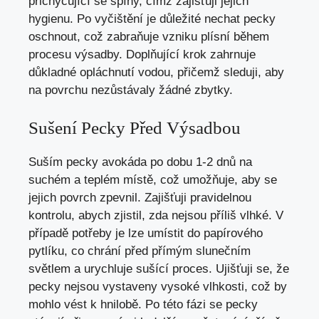
přichycující se špíny, čímž zajišťuji jejich
hygienu. Po vyčištění je důležité nechat pecky
oschnout, což zabraňuje vzniku plísní během
procesu výsadby. Doplňující krok zahrnuje
důkladné opláchnutí vodou, přičemž sleduji, aby
na povrchu nezůstávaly žádné zbytky.
Sušení Pecky Před Výsadbou
Suším pecky avokáda po dobu 1-2 dnů na
suchém a teplém místě, což umožňuje, aby se
jejich povrch zpevnil. Zajišťuji pravidelnou
kontrolu, abych zjistil, zda nejsou příliš vlhké. V
případě potřeby je lze umístit do papírového
pytlíku, co chrání před přímým slunečním
světlem a urychluje sušící proces. Ujišťuji se, že
pecky nejsou vystaveny vysoké vlhkosti, což by
mohlo vést k hnilobě. Po této fázi se pecky