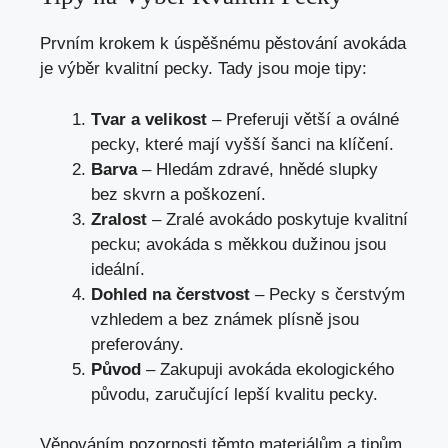
Prvním krokem k úspěšnému pěstování avokáda
je výběr kvalitní pecky. Tady jsou moje tipy:
Tvar a velikost
– Preferuji větší a oválné
pecky, které mají vyšší šanci na klíčení.
Barva
– Hledám zdravé, hnědé slupky
bez skvrn a poškození.
Zralost
– Zralé avokádo poskytuje kvalitní
pecku; avokáda s měkkou dužinou jsou
ideální.
Dohled na čerstvost
– Pecky s čerstvým
vzhledem a bez známek plísně jsou
preferovány.
Původ
– Zakupuji avokáda ekologického
původu, zaručující lepší kvalitu pecky.
Věnováním pozornosti těmto materiálům a tipům