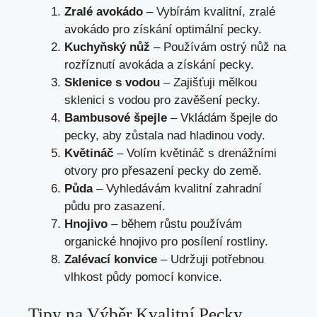
Zralé avokádo
– Vybírám kvalitní, zralé
avokádo pro získání optimální pecky.
Kuchyňský nůž
– Používám ostrý nůž na
rozříznutí avokáda a získání pecky.
Sklenice s vodou
– Zajišťuji mělkou
sklenici s vodou pro zavěšení pecky.
Bambusové špejle
– Vkládám špejle do
pecky, aby zůstala nad hladinou vody.
Květináč
– Volím květináč s drenážními
otvory pro přesazení pecky do země.
Půda
– Vyhledávám kvalitní zahradní
půdu pro zasazení.
Hnojivo
– během růstu používám
organické hnojivo pro posílení rostliny.
Zalévací konvice
– Udržuji potřebnou
vlhkost půdy pomocí konvice.
Tipy na Výběr Kvalitní Pecky