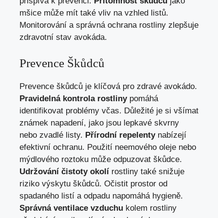
přispívá k prevenci.
Přítomnost škůdců
jako
mšice může mít také vliv na vzhled listů.
Monitorování a správná ochrana rostliny zlepšuje
zdravotní stav avokáda.
Prevence Škůdců
Prevence škůdců je klíčová pro zdravé avokádo.
Pravidelná kontrola rostliny
pomáhá
identifikovat problémy včas. Důležité je si všímat
známek napadení, jako jsou lepkavé skvrny
nebo zvadlé listy.
Přírodní repelenty
nabízejí
efektivní ochranu. Použití neemového oleje nebo
mýdlového roztoku může odpuzovat škůdce.
Udržování čistoty okolí
rostliny také snižuje
riziko výskytu škůdců. Očistit prostor od
spadaného listí a odpadu napomáhá hygieně.
Správná ventilace vzduchu
kolem rostliny