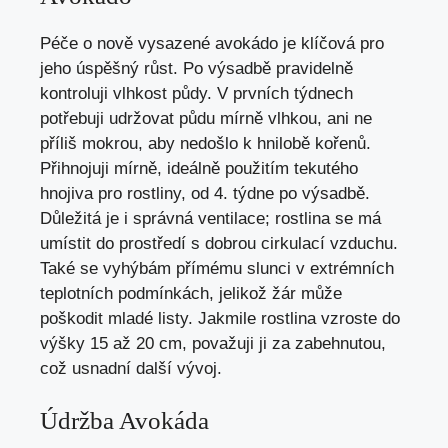
Péče o nově vysazené avokádo je klíčová pro
jeho úspěšný růst. Po výsadbě pravidelně
kontroluji vlhkost půdy. V prvních týdnech
potřebuji udržovat půdu mírně vlhkou, ani ne
příliš mokrou, aby nedošlo k hnilobě kořenů.
Přihnojuji mírně, ideálně použitím tekutého
hnojiva pro rostliny, od 4. týdne po výsadbě.
Důležitá je i správná ventilace; rostlina se má
umístit do prostředí s dobrou cirkulací vzduchu.
Také se vyhýbám přímému slunci v extrémních
teplotních podmínkách, jelikož žár může
poškodit mladé listy. Jakmile rostlina vzroste do
výšky 15 až 20 cm, považuji ji za zabehnutou,
což usnadní další vývoj.
Údržba Avokáda