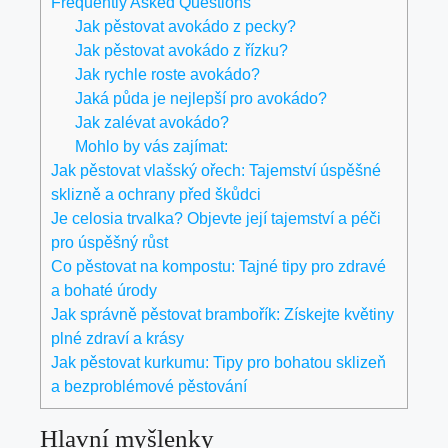
Frequently Asked Questions
Jak pěstovat avokádo z pecky?
Jak pěstovat avokádo z řízku?
Jak rychle roste avokádo?
Jaká půda je nejlepší pro avokádo?
Jak zalévat avokádo?
Mohlo by vás zajímat:
Jak pěstovat vlašský ořech: Tajemství úspěšné
sklizně a ochrany před škůdci
Je celosia trvalka? Objevte její tajemství a péči
pro úspěšný růst
Co pěstovat na kompostu: Tajné tipy pro zdravé
a bohaté úrody
Jak správně pěstovat brambořík: Získejte květiny
plné zdraví a krásy
Jak pěstovat kurkumu: Tipy pro bohatou sklizeň
a bezproblémové pěstování
Hlavní myšlenky