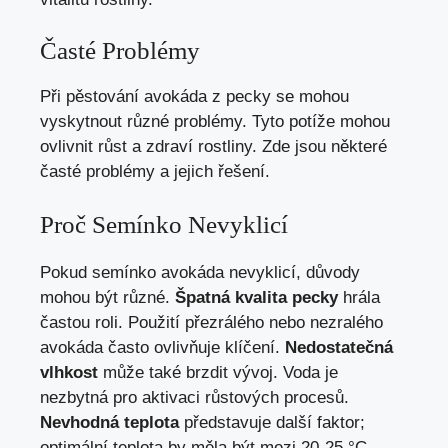
Časté Problémy
Při pěstování avokáda z pecky se mohou
vyskytnout různé problémy. Tyto potíže mohou
ovlivnit růst a zdraví rostliny. Zde jsou některé
časté problémy a jejich řešení.
Proč Semínko Nevyklicí
Pokud semínko avokáda nevyklicí, důvody
mohou být různé.
Špatná kvalita pecky
hrála
častou roli. Použití přezrálého nebo nezralého
avokáda často ovlivňuje klíčení.
Nedostatečná
vlhkost
může také brzdit vývoj. Voda je
nezbytná pro aktivaci růstových procesů.
Nevhodná teplota
představuje další faktor;
optimální teplota by měla být mezi 20-25 °C.