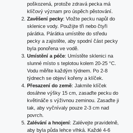
poškozená, protože zdravá pecka má
klíčový význam pro úspěch pěstování.
Zavěšení pecky
: Vložte pecku napůl do
sklenice vody. Použijte tři nebo čtyři
párátka. Párátka umístěte do středu
pecky a zajistěte, aby spodní část pecky
byla ponořena ve vodě.
Umístění a péče
: Umístěte sklenici na
slunné místo s teplotou kolem 20-25 °C.
Vodu měňte každým týdnem. Po 2-8
týdnech se objeví kořeny a klíček.
Přesazení do země
: Jakmile klíček
dosáhne výšky 15 cm, zasaďte pecku do
květináče s výživnou zeminou. Zasaďte ji
tak, aby vyčnívaly pouze 2-3 cm nad
povrch.
Zalévání a hnojení
: Zalévejte pravidelně,
aby byla půda lehce vlhká. Každé 4-6