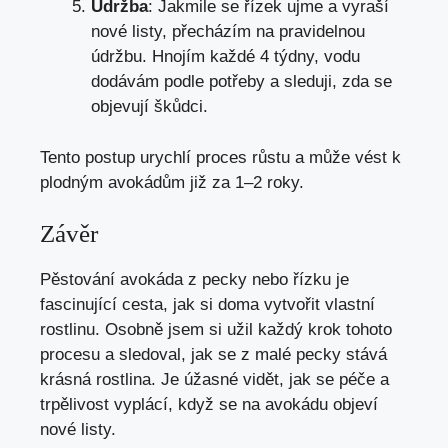
Údržba
: Jakmile se řízek ujme a vyraší
nové listy, přecházím na pravidelnou
údržbu. Hnojím každé 4 týdny, vodu
dodávám podle potřeby a sleduji, zda se
objevují škůdci.
Tento postup urychlí proces růstu a může vést k
plodným avokádům již za 1–2 roky.
Závěr
Pěstování avokáda z pecky nebo řízku je
fascinující cesta, jak si doma vytvořit vlastní
rostlinu. Osobně jsem si užil každý krok tohoto
procesu a sledoval, jak se z malé pecky stává
krásná rostlina. Je úžasné vidět, jak se péče a
trpělivost vyplácí, když se na avokádu objeví
nové listy.