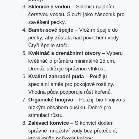
Sklenice s vodou
– Sklenici naplním
čerstvou vodou. Slouží jako zásobník pro
zavěšení pecky.
Bambusové špejle
– Vložím špejle do
pecky, aby zůstala nad povrchem vody.
Čtyři špejle stačí.
Květináč s drenážními otvory
– Vyberu
květináč o průměru minimálně 15 cm.
Drenáž udržuje správnou vlhkost.
Kvalitní zahradní půda
– Použiju
speciální směs pro pokojové rostliny.
Vhodná půda podporuje růst kořenů.
Organické hnojivo
– Použiji bio hnojivo s
nízkým obsahem dusíku. Dobré pro
stimulaci růstu.
Zalévací konvice
– S konvicí dodám
správné množství vody bez přetečení,
které může poškodit kořeny.