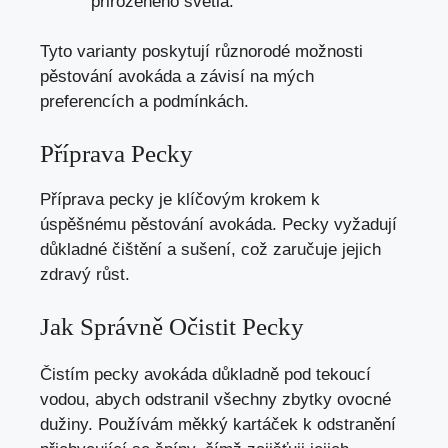
přirozeného světla.
Tyto varianty poskytují různorodé možnosti
pěstování avokáda a závisí na mých
preferencích a podmínkách.
Příprava Pecky
Příprava pecky je klíčovým krokem k
úspěšnému pěstování avokáda. Pecky vyžadují
důkladné čištění a sušení, což zaručuje jejich
zdravý růst.
Jak Správně Očistit Pecky
Čistím pecky avokáda důkladně pod tekoucí
vodou, abych odstranil všechny zbytky ovocné
dužiny. Používám měkký kartáček k odstranění