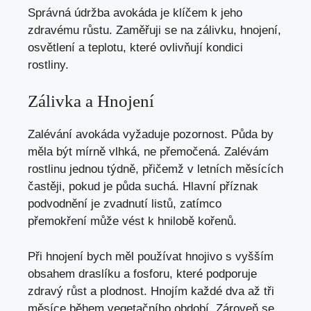
Správná údržba avokáda je klíčem k jeho
zdravému růstu. Zaměřuji se na zálivku, hnojení,
osvětlení a teplotu, které ovlivňují kondici
rostliny.
Zálivka a Hnojení
Zalévání avokáda vyžaduje pozornost. Půda by
měla být mírně vlhká, ne přemočená. Zalévám
rostlinu jednou týdně, přičemž v letních měsících
častěji, pokud je půda suchá. Hlavní příznak
podvodnění je zvadnutí listů, zatímco
přemokření může vést k hnilobě kořenů.
Při hnojení bych měl používat hnojivo s vyšším
obsahem draslíku a fosforu, které podporuje
zdravý růst a plodnost. Hnojím každé dva až tři
měsíce během vegetačního období. Zároveň se