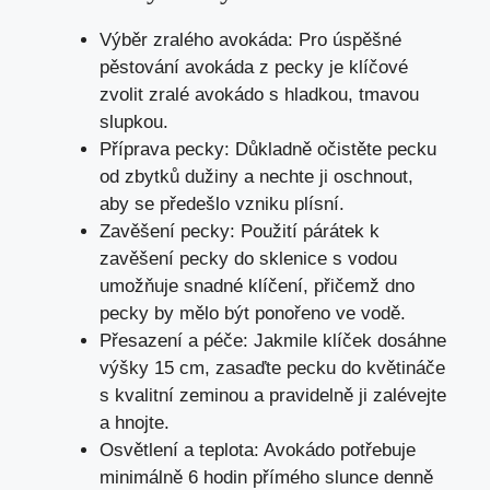
Výběr zralého avokáda: Pro úspěšné
pěstování avokáda z pecky je klíčové
zvolit zralé avokádo s hladkou, tmavou
slupkou.
Příprava pecky: Důkladně očistěte pecku
od zbytků dužiny a nechte ji oschnout,
aby se předešlo vzniku plísní.
Zavěšení pecky: Použití párátek k
zavěšení pecky do sklenice s vodou
umožňuje snadné klíčení, přičemž dno
pecky by mělo být ponořeno ve vodě.
Přesazení a péče: Jakmile klíček dosáhne
výšky 15 cm, zasaďte pecku do květináče
s kvalitní zeminou a pravidelně ji zalévejte
a hnojte.
Osvětlení a teplota: Avokádo potřebuje
minimálně 6 hodin přímého slunce denně