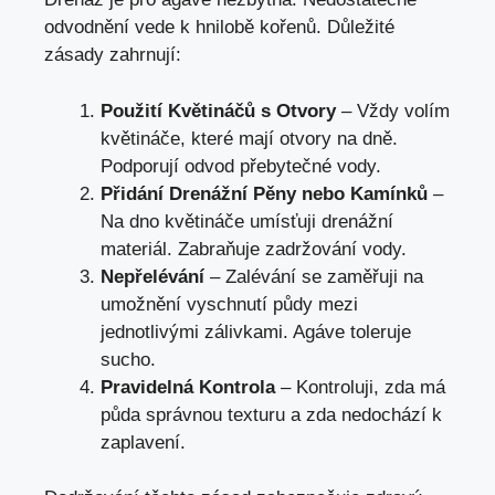
odvodnění vede k hnilobě kořenů. Důležité
zásady zahrnují:
Použití Květináčů s Otvory
– Vždy volím
květináče, které mají otvory na dně.
Podporují odvod přebytečné vody.
Přidání Drenážní Pěny nebo Kamínků
–
Na dno květináče umísťuji drenážní
materiál. Zabraňuje zadržování vody.
Nepřelévání
– Zalévání se zaměřuji na
umožnění vyschnutí půdy mezi
jednotlivými zálivkami. Agáve toleruje
sucho.
Pravidelná Kontrola
– Kontroluji, zda má
půda správnou texturu a zda nedochází k
zaplavení.