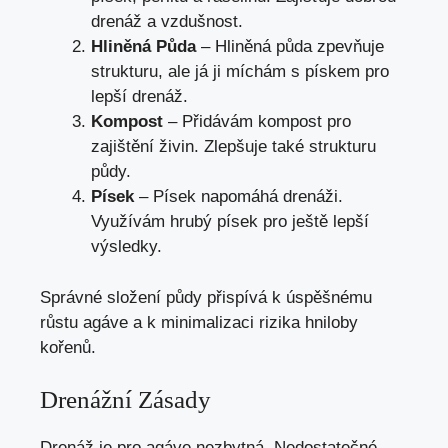
drenáž a vzdušnost.
Hliněná Půda
– Hliněná půda zpevňuje
strukturu, ale já ji míchám s pískem pro
lepší drenáž.
Kompost
– Přidávám kompost pro
zajištění živin. Zlepšuje také strukturu
půdy.
Písek
– Písek napomáhá drenáži.
Využívám hrubý písek pro ještě lepší
výsledky.
Správné složení půdy přispívá k úspěšnému
růstu agáve a k minimalizaci rizika hniloby
kořenů.
Drenážní Zásady
Drenáž je pro agáve nezbytná. Nedostatečné