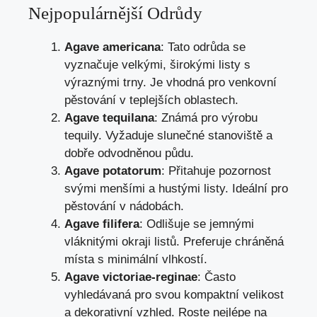
Nejpopulárnější Odrůdy
Agave americana
: Tato odrůda se
vyznačuje velkými, širokými listy s
výraznými trny. Je vhodná pro venkovní
pěstování v teplejších oblastech.
Agave tequilana
: Známá pro výrobu
tequily. Vyžaduje slunečné stanoviště a
dobře odvodněnou půdu.
Agave potatorum
: Přitahuje pozornost
svými menšími a hustými listy. Ideální pro
pěstování v nádobách.
Agave filifera
: Odlišuje se jemnými
vláknitými okraji listů. Preferuje chráněná
místa s minimální vlhkostí.
Agave victoriae-reginae
: Často
vyhledávaná pro svou kompaktní velikost
a dekorativní vzhled. Roste nejlépe na