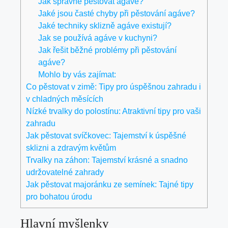
Jak správně pěstovat agáve?
Jaké jsou časté chyby při pěstování agáve?
Jaké techniky sklizně agáve existují?
Jak se používá agáve v kuchyni?
Jak řešit běžné problémy při pěstování
agáve?
Mohlo by vás zajímat:
Co pěstovat v zimě: Tipy pro úspěšnou zahradu i
v chladných měsících
Nízké trvalky do polostínu: Atraktivní tipy pro vaši
zahradu
Jak pěstovat svíčkovec: Tajemství k úspěšné
sklizni a zdravým květům
Trvalky na záhon: Tajemství krásné a snadno
udržovatelné zahrady
Jak pěstovat majoránku ze semínek: Tajné tipy
pro bohatou úrodu
Hlavní myšlenky