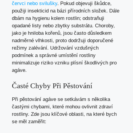
červci nebo svilušky
. Pokud objevuji škůdce,
použiji insekticid na bázi přírodních složek. Dále
dbám na hygienu kolem rostlin; odstraňuji
opadané listy nebo zbytky substrátu. Choroby,
jako je hniloba kořenů, jsou často důsledkem
nadměrné vlhkosti, proto dodržuji doporučené
režimy zalévání. Udržování vzdušných
podmínek a správné umístění rostliny
minimalizuje riziko vzniku plísní škodlivých pro
agáve.
Časté Chyby Při Pěstování
Při pěstování agáve se setkávám s několika
častými chybami, které mohou ovlivnit zdraví
rostliny. Zde jsou klíčové oblasti, na které bych
se měl zaměřit: