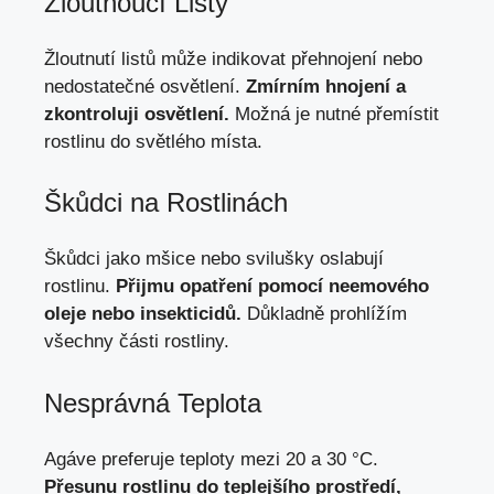
Žloutnoucí Listy
Žloutnutí listů může indikovat přehnojení nebo
nedostatečné osvětlení.
Zmírním hnojení a
zkontroluji osvětlení.
Možná je nutné přemístit
rostlinu do světlého místa.
Škůdci na Rostlinách
Škůdci jako mšice nebo svilušky oslabují
rostlinu.
Přijmu opatření pomocí neemového
oleje nebo insekticidů.
Důkladně prohlížím
všechny části rostliny.
Nesprávná Teplota
Agáve preferuje teploty mezi 20 a 30 °C.
Přesunu rostlinu do teplejšího prostředí,