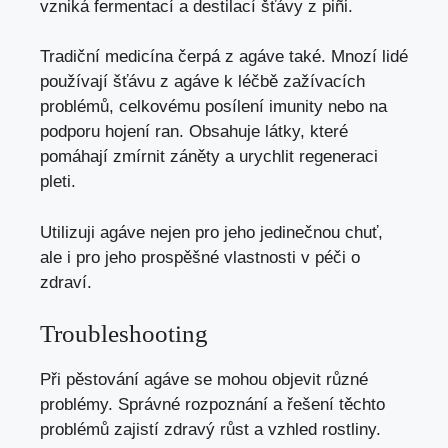
vzniká fermentací a destilací šťávy z piñi.
Tradiční medicína čerpá z agáve také. Mnozí lidé
používají šťávu z agáve k léčbě zažívacích
problémů, celkovému posílení imunity nebo na
podporu hojení ran. Obsahuje látky, které
pomáhají zmírnit záněty a urychlit regeneraci
pleti.
Utilizuji agáve nejen pro jeho jedinečnou chuť,
ale i pro jeho prospěšné vlastnosti v péči o
zdraví.
Troubleshooting
Při pěstování agáve se mohou objevit různé
problémy. Správné rozpoznání a řešení těchto
problémů zajistí zdravý růst a vzhled rostliny.