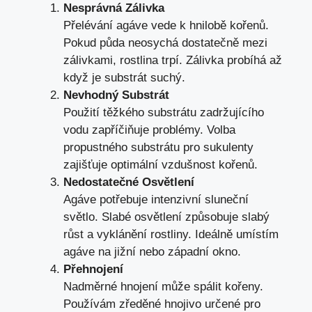
Nesprávná Zálivka
Přelévání agáve vede k hnilobě kořenů.
Pokud půda neosychá dostatečně mezi
zálivkami, rostlina trpí. Zálivka probíhá až
když je substrát suchý.
Nevhodný Substrát
Použití těžkého substrátu zadržujícího
vodu zapříčiňuje problémy. Volba
propustného substrátu pro sukulenty
zajišťuje optimální vzdušnost kořenů.
Nedostatečné Osvětlení
Agáve potřebuje intenzivní sluneční
světlo. Slabé osvětlení způsobuje slabý
růst a vyklánění rostliny. Ideálně umístím
agáve na jižní nebo západní okno.
Přehnojení
Nadměrné hnojení může spálit kořeny.
Používám zředěné hnojivo určené pro