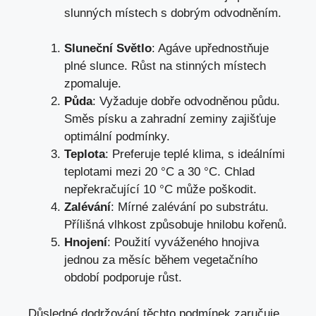
slunných místech s dobrým odvodněním.
Sluneční Světlo
: Agáve upřednostňuje
plné slunce. Růst na stinných místech
zpomaluje.
Půda
: Vyžaduje dobře odvodněnou půdu.
Směs písku a zahradní zeminy zajišťuje
optimální podmínky.
Teplota
: Preferuje teplé klima, s ideálními
teplotami mezi 20 °C a 30 °C. Chlad
nepřekračující 10 °C může poškodit.
Zalévání
: Mírné zalévání po substrátu.
Přílišná vlhkost způsobuje hnilobu kořenů.
Hnojení
: Použití vyváženého hnojiva
jednou za měsíc během vegetačního
období podporuje růst.
Důsledné dodržování těchto podmínek zaručuje