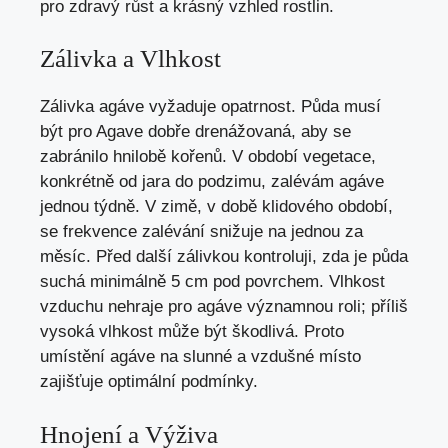
pro zdravý růst a krásný vzhled rostlin.
Zálivka a Vlhkost
Zálivka agáve vyžaduje opatrnost. Půda musí
být pro Agave dobře drenážovaná, aby se
zabránilo hnilobě kořenů. V období vegetace,
konkrétně od jara do podzimu, zalévám agáve
jednou týdně. V zimě, v době klidového období,
se frekvence zalévání snižuje na jednou za
měsíc. Před další zálivkou kontroluji, zda je půda
suchá minimálně 5 cm pod povrchem. Vlhkost
vzduchu nehraje pro agáve významnou roli; příliš
vysoká vlhkost může být škodlivá. Proto
umístění agáve na slunné a vzdušné místo
zajišťuje optimální podmínky.
Hnojení a Výživa