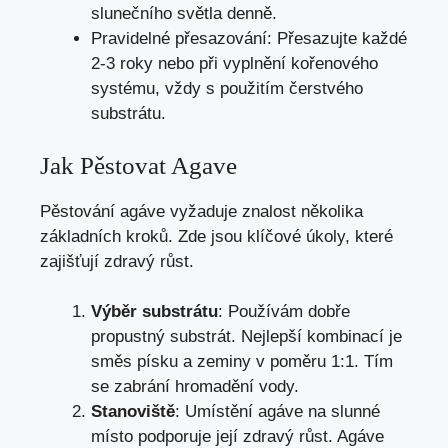
slunečního světla denně.
Pravidelné přesazování: Přesazujte každé
2-3 roky nebo při vyplnění kořenového
systému, vždy s použitím čerstvého
substrátu.
Jak Pěstovat Agave
Pěstování agáve vyžaduje znalost několika
základních kroků. Zde jsou klíčové úkoly, které
zajišťují zdravý růst.
Výběr substrátu
: Používám dobře
propustný substrát. Nejlepší kombinací je
směs písku a zeminy v poměru 1:1. Tím
se zabrání hromadění vody.
Stanoviště
: Umístění agáve na slunné
místo podporuje její zdravý růst. Agáve