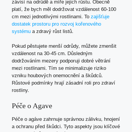
závisí na odrůdě a míře jejich růstu. Obecně
platí, že bych měl dodržovat vzdálenost 60-100
cm mezi jednotlivými rostlinami. To
zajišťuje
dostatek prostoru pro rozvoj kořenového
systému
a zdravý růst listů.
Pokud pěstujete menší odrůdy, můžete zmenšit
vzdálenost na 30-45 cm. Důsledným
dodržováním mezery podporuji dobré větrání
mezi rostlinami. Tím se minimalizuje riziko
vzniku houbových onemocnění a škůdců.
Růstové podmínky hrají zásadní roli pro zdraví
rostliny.
Péče o Agave
Péče o agáve zahrnuje správnou zálivku, hnojení
a ochranu před škůdci. Tyto aspekty jsou klíčové