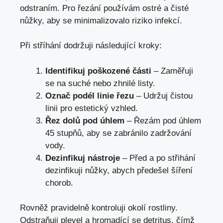
odstraním. Pro řezání používám ostré a čisté
nůžky, aby se minimalizovalo riziko infekcí.
Při stříhání dodržuji následující kroky:
Identifikuj poškozené části
– Zaměřuji
se na suché nebo zhnilé listy.
Označ podél linie řezu
– Udržuj čistou
linii pro estetický vzhled.
Řez dolů pod úhlem
– Řezám pod úhlem
45 stupňů, aby se zabránilo zadržování
vody.
Dezinfikuj nástroje
– Před a po střihání
dezinfikuji nůžky, abych předešel šíření
chorob.
Rovněž pravidelně kontroluji okolí rostliny.
Odstraňuji plevel a hromadící se detritus, čímž