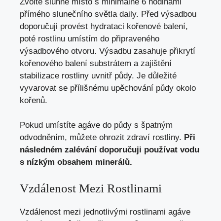
Zvolte slunné místo s minimálně 6 hodinami
přímého slunečního světla daily. Před výsadbou
doporučuji provést hydrataci kořenové balení,
poté rostlinu umístím do připraveného
výsadbového otvoru. Výsadbu zasahuje přikrytí
kořenového balení substrátem a zajištění
stabilizace rostliny uvnitř půdy. Je důležité
vyvarovat se přílišnému upěchování půdy okolo
kořenů.
Pokud umístíte agáve do půdy s špatným
odvodněním, můžete ohrozit zdraví rostliny.
Při
následném zalévání doporučuji používat vodu
s nízkým obsahem minerálů.
Vzdálenost Mezi Rostlinami
Vzdálenost mezi jednotlivými rostlinami agáve