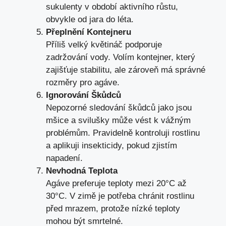
sukulenty v období aktivního růstu,
obvykle od jara do léta.
Přeplnění Kontejneru
Příliš velký květináč podporuje
zadržování vody. Volím kontejner, který
zajišťuje stabilitu, ale zároveň má správné
rozměry pro agáve.
Ignorování Škůdců
Nepozorné sledování škůdců jako jsou
mšice a svilušky může vést k vážným
problémům. Pravidelně kontroluji rostlinu
a aplikuji insekticidy, pokud zjistím
napadení.
Nevhodná Teplota
Agáve preferuje teploty mezi 20°C až
30°C. V zimě je potřeba chránit rostlinu
před mrazem, protože nízké teploty
mohou být smrtelné.