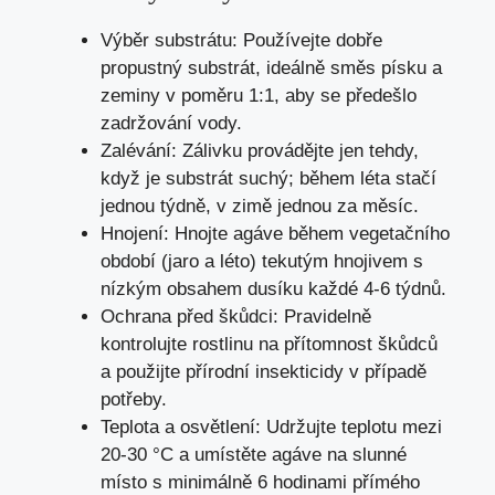
Výběr substrátu: Používejte dobře
propustný substrát, ideálně směs písku a
zeminy v poměru 1:1, aby se předešlo
zadržování vody.
Zalévání: Zálivku provádějte jen tehdy,
když je substrát suchý; během léta stačí
jednou týdně, v zimě jednou za měsíc.
Hnojení: Hnojte agáve během vegetačního
období (jaro a léto) tekutým hnojivem s
nízkým obsahem dusíku každé 4-6 týdnů.
Ochrana před škůdci: Pravidelně
kontrolujte rostlinu na přítomnost škůdců
a použijte přírodní insekticidy v případě
potřeby.
Teplota a osvětlení: Udržujte teplotu mezi
20-30 °C a umístěte agáve na slunné
místo s minimálně 6 hodinami přímého