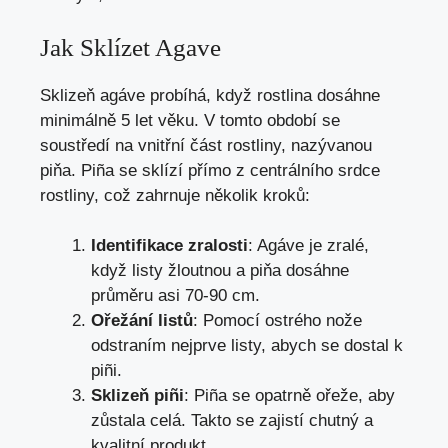
Jak Sklízet Agave
Sklizeň agáve probíhá, když rostlina dosáhne
minimálně 5 let věku. V tomto období se
soustředí na vnitřní část rostliny, nazývanou
piňa. Piña se sklízí přímo z centrálního srdce
rostliny, což zahrnuje několik kroků:
Identifikace zralosti
: Agáve je zralé,
když listy žloutnou a piňa dosáhne
průměru asi 70-90 cm.
Ořežání listů
: Pomocí ostrého nože
odstraním nejprve listy, abych se dostal k
piñi.
Sklizeň piñi
: Piña se opatrně ořeže, aby
zůstala celá. Takto se zajistí chutný a
kvalitní produkt.