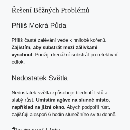
Řešení Běžných Problémů
Příliš Mokrá Půda
Příliš časté zalévání vede k hnilobě kořenů.
Zajistím, aby substrát mezi zálivkami
vyschnul.
Použiji drenážní substrát pro efektivní
odtok.
Nedostatek Světla
Nedostatek světla způsobuje blednutí listů a
slabý růst.
Umístím agáve na slunné místo,
například na jižní okno.
Abych podpořil růst,
zajišťuji alespoň 6 hodin slunečního svitu denně.