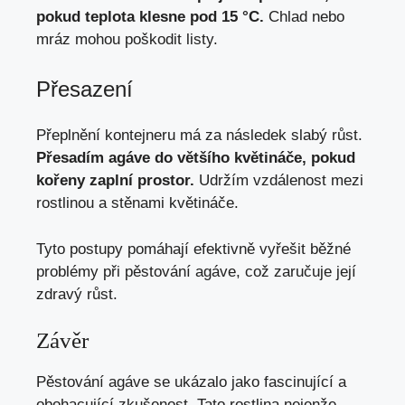
pokud teplota klesne pod 15 °C.
Chlad nebo
mráz mohou poškodit listy.
Přesazení
Přeplnění kontejneru má za následek slabý růst.
Přesadím agáve do většího květináče, pokud
kořeny zaplní prostor.
Udržím vzdálenost mezi
rostlinou a stěnami květináče.
Tyto postupy pomáhají efektivně vyřešit běžné
problémy při pěstování agáve, což zaručuje její
zdravý růst.
Závěr
Pěstování agáve se ukázalo jako fascinující a
obohacující zkušenost. Tato rostlina nejenže