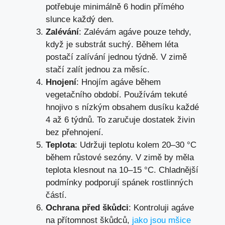
potřebuje minimálně 6 hodin přímého
slunce každý den.
Zalévání
: Zalévám agáve pouze tehdy,
když je substrát suchý. Během léta
postačí zalívání jednou týdně. V zimě
stačí zalít jednou za měsíc.
Hnojení
: Hnojím agáve během
vegetačního období. Používám tekuté
hnojivo s nízkým obsahem dusíku každé
4 až 6 týdnů. To zaručuje dostatek živin
bez přehnojení.
Teplota
: Udržuji teplotu kolem 20–30 °C
během růstové sezóny. V zimě by měla
teplota klesnout na 10–15 °C. Chladnější
podmínky podporují spánek rostlinných
částí.
Ochrana před škůdci
: Kontroluji agáve
na přítomnost škůdců,
jako jsou mšice