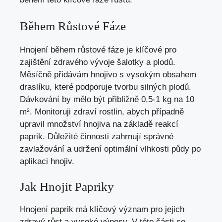
Během Růstové Fáze
Hnojení během růstové fáze je klíčové pro
zajištění zdravého vývoje šalotky a plodů.
Měsíčně přidávám hnojivo s vysokým obsahem
draslíku, které podporuje tvorbu silných plodů.
Dávkování by mělo být přibližně 0,5-1 kg na 10
m². Monitoruji zdraví rostlin, abych případně
upravil množství hnojiva na základě reakcí
paprik. Důležité činnosti zahrnují správné
zavlažování a udržení optimální vlhkosti půdy po
aplikaci hnojiv.
Jak Hnojit Papriky
Hnojení paprik má klíčový význam pro jejich
zdravý růst a vysoké výnosy. V této části se