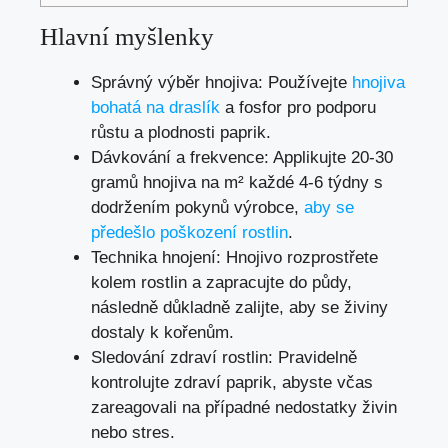
Hlavní myšlenky
Správný výběr hnojiva: Používejte
hnojiva
bohatá na draslík
a fosfor pro podporu
růstu a plodnosti paprik.
Dávkování a frekvence: Applikujte 20-30
gramů hnojiva na m² každé 4-6 týdny s
dodržením pokynů výrobce,
aby se
předešlo poškození rostlin
.
Technika hnojení: Hnojivo rozprostřete
kolem rostlin a zapracujte do půdy,
následně důkladně zalijte, aby se živiny
dostaly k kořenům.
Sledování zdraví rostlin: Pravidelně
kontrolujte zdraví paprik, abyste včas
zareagovali na případné nedostatky živin
nebo stres.