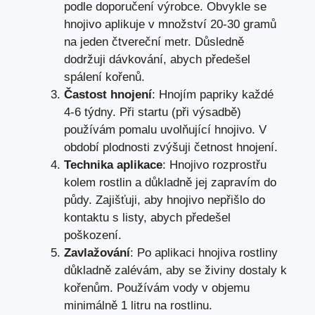
podle doporučení výrobce. Obvykle se
hnojivo aplikuje v množství 20-30 gramů
na jeden čtvereční metr. Důsledně
dodržuji dávkování, abych předešel
spálení kořenů.
Častost hnojení
: Hnojím papriky každé
4-6 týdny. Při startu (při výsadbě)
používám pomalu uvolňující hnojivo. V
období plodnosti zvýšuji četnost hnojení.
Technika aplikace
: Hnojivo rozprostřu
kolem rostlin a důkladně jej zapravím do
půdy. Zajišťuji, aby hnojivo nepřišlo do
kontaktu s listy, abych předešel
poškození.
Zavlažování
: Po aplikaci hnojiva rostliny
důkladně zalévám, aby se živiny dostaly k
kořenům. Používám vody v objemu
minimálně 1 litru na rostlinu.