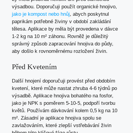
výsadbou. Doporučuji použít organické hnojivo,
jako je kompost nebo hnůj
, abych poskytnul
paprikám potřebné živiny v období zakládání
tělesa. Aplikace by měla být provedena v dávce
1-2 kg na 10 m² záhonu. Rovněž je důležitý
správný způsob zapracování hnojiva do půdy,
aby došlo k rovnoměrnému rozložení živin.
Před Kvetením
Další hnojení doporučuji provést před obdobím
kvetení, které může nastat zhruba 4-6 týdnů po
výsadbě. Aplikace hnojiva bohatého na fosfor,
jako je NPK s poměrem 5-10-5, podpoří tvorbu
květů. Používám dávkování kolem 0,5 kg na 10
m². Zásadní je aplikace hnojiva spolu se
zavlažováním, které zlepší vstřebávání živin
během této klíčové fáze růstu.