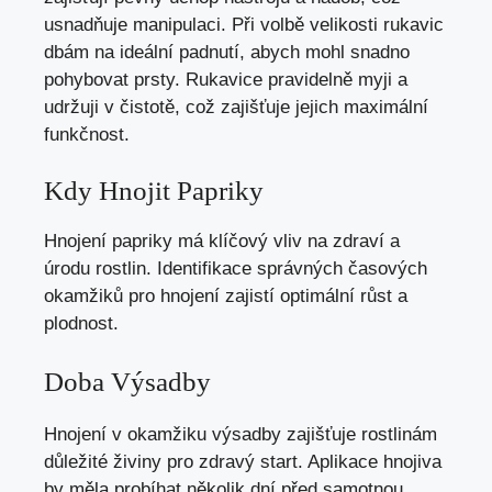
usnadňuje manipulaci. Při volbě velikosti rukavic
dbám na ideální padnutí, abych mohl snadno
pohybovat prsty. Rukavice pravidelně myji a
udržuji v čistotě, což zajišťuje jejich maximální
funkčnost.
Kdy Hnojit Papriky
Hnojení papriky má klíčový vliv na zdraví a
úrodu rostlin. Identifikace správných časových
okamžiků pro hnojení zajistí optimální růst a
plodnost.
Doba Výsadby
Hnojení v okamžiku výsadby zajišťuje rostlinám
důležité živiny pro zdravý start. Aplikace hnojiva
by měla probíhat několik dní před samotnou