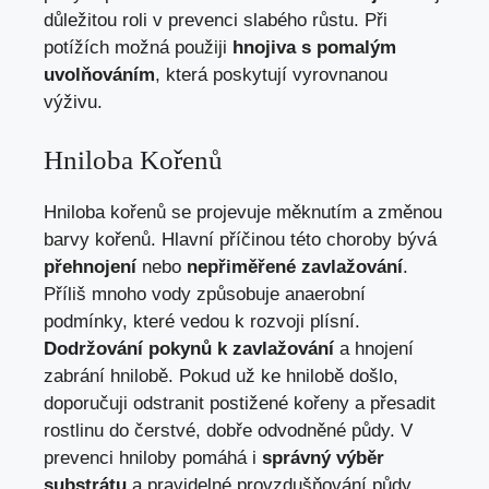
důležitou roli v prevenci slabého růstu. Při
potížích možná použiji
hnojiva s pomalým
uvolňováním
, která poskytují vyrovnanou
výživu.
Hniloba Kořenů
Hniloba kořenů se projevuje měknutím a změnou
barvy kořenů. Hlavní příčinou této choroby bývá
přehnojení
nebo
nepřiměřené zavlažování
.
Příliš mnoho vody způsobuje anaerobní
podmínky, které vedou k rozvoji plísní.
Dodržování pokynů k zavlažování
a hnojení
zabrání hnilobě. Pokud už ke hnilobě došlo,
doporučuji odstranit postižené kořeny a přesadit
rostlinu do čerstvé, dobře odvodněné půdy. V
prevenci hniloby pomáhá i
správný výběr
substrátu
a pravidelné provzdušňování půdy.