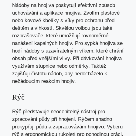
Nádoby na hnojiva poskytují efektivní způsob
uchovávání a aplikace hnojiva. Zvolím plastové
nebo kovové kbelíky s víky pro ochranu před
deštěm a vlhkostí. Skvělou volbou jsou také
rozprašovače, které umožňují rovnoměrné
nanášení kapalných hnojiv. Pro sypká hnojiva se
hodí nádoby s uzavíratelným víkem, které chrání
obsah před vnějšími vlivy. Při dávkování hnojiva
využívám stupnice nebo odměrky. Taktéž
zajišťuji čistotu nádob, aby nedocházelo k
nežádoucím reakcím hnojiv.
Rýč
Rýč představuje neocenitelný nástroj pro
zpracování půdy při hnojení. Rýčem snadno
prokypřuji půdu a zapracovávám hnojivo. Vyberu
rýč s ergonomickou rukojetí pro pohodlnou práci,