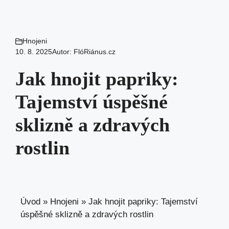
Hnojeni
10. 8. 2025
Autor:
FlóRiánus.cz
Jak hnojit papriky:
Tajemství úspěšné
sklizně a zdravých
rostlin
Úvod
»
Hnojeni
»
Jak hnojit papriky: Tajemství
úspěšné sklizně a zdravých rostlin