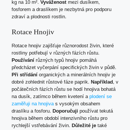
kg na 10 m².
Vyváženost
mezi dusíkem,
fosforem a draslíkem je nezbytná pro podporu
zdraví a plodnosti rostlin.
Rotace Hnojiv
Rotace hnojiv zajišťuje různorodost živin, které
rostliny potřebují v různých fázích růstu.
Používání
různých typů hnojiv pomáhá
předcházet vyčerpání specifických živin v půdě.
Při střídání
organických a minerálních hnojiv je
dobré zohlednit růstové fáze paprik.
Například
, v
počátečních fázích růstu se hodí hnojiva bohatá
na dusík, zatímco během kvetení a
plodení se
zaměřuji na hnojiva
s vysokým obsahem
draslíku a fosforu.
Doporučuji
používat tekutá
hnojiva během období intenzivního růstu pro
rychlejší vstřebávání živin.
Důležité je
také