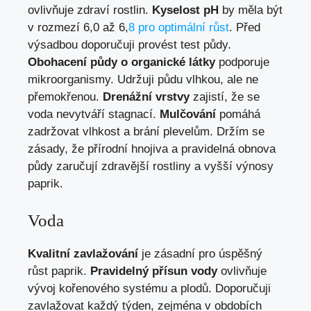
ovlivňuje zdraví rostlin.
Kyselost pH
by měla být
v rozmezí 6,0 až 6,
8 pro optimální růst
. Před
výsadbou doporučuji provést test půdy.
Obohacení půdy o organické látky
podporuje
mikroorganismy. Udržuji půdu vlhkou, ale ne
přemokřenou.
Drenážní vrstvy
zajistí, že se
voda nevytváří stagnací.
Mulčování
pomáhá
zadržovat vlhkost a brání plevelům. Držím se
zásady, že přírodní hnojiva a pravidelná obnova
půdy zaručují zdravější rostliny a vyšší výnosy
paprik.
Voda
Kvalitní zavlažování
je zásadní pro úspěšný
růst paprik.
Pravidelný přísun vody
ovlivňuje
vývoj kořenového systému a plodů. Doporučuji
zavlažovat každý týden, zejména v obdobích