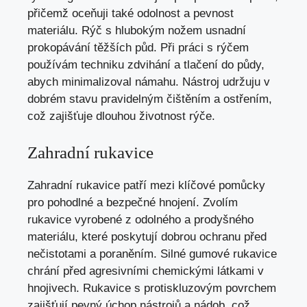
přičemž oceňuji také odolnost a pevnost
materiálu. Rýč s hlubokým nožem usnadní
prokopávání těžších půd. Při práci s rýčem
používám techniku zdvihání a tlačení do půdy,
abych minimalizoval námahu. Nástroj udržuju v
dobrém stavu pravidelným čištěním a ostřením,
což zajišťuje dlouhou životnost rýče.
Zahradní rukavice
Zahradní rukavice patří mezi klíčové pomůcky
pro pohodlné a bezpečné hnojení. Zvolím
rukavice vyrobené z odolného a prodyšného
materiálu, které poskytují dobrou ochranu před
nečistotami a poraněním. Silné gumové rukavice
chrání před agresivními chemickými látkami v
hnojivech. Rukavice s protiskluzovým povrchem
zajišťují pevný úchop nástrojů a nádob, což