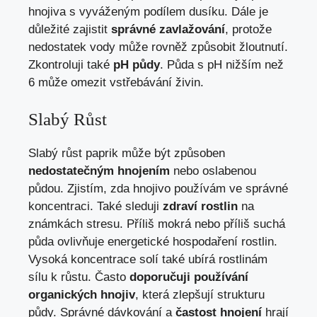
hnojiva s vyváženým podílem dusíku. Dále je
důležité zajistit
správné zavlažování
, protože
nedostatek vody může rovněž způsobit žloutnutí.
Zkontroluji také
pH půdy
. Půda s pH nižším než
6 může omezit vstřebávání živin.
Slabý Růst
Slabý růst paprik může být způsoben
nedostatečným hnojením
nebo oslabenou
půdou. Zjistím, zda hnojivo používám ve správné
koncentraci. Také sleduji
zdraví rostlin
na
známkách stresu. Příliš mokrá nebo příliš suchá
půda ovlivňuje energetické hospodaření rostlin.
Vysoká koncentrace solí také ubírá rostlinám
sílu k růstu. Často
doporučuji používání
organických hnojiv
, která zlepšují strukturu
půdy. Správné dávkování a
častost hnojení
hrají