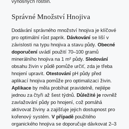
výnosných rostlin.
Správné Množství Hnojiva
Dodávání správného množství hnojiva je klíčové
pro optimální růst paprik.
Dávkování
se liší v
závislosti na typu hnojiva a stavu půdy.
Obecné
doporučení
uvádí použití 70–100 gramů
minerálního hnojiva na 1 m² půdy.
Sledování
obsahu živin v půdě pomůže určiť, zda je třeba
hnojení upravit.
Otestování
pH půdy před
aplikací hnojiva pomůže pro optimalizaci živin.
Aplikace
by měla probíhat pravidelně, nejlépe
jednou za čtyři až šest týdnů.
Důležité je
rovněž
zavlažování půdy po hnojení, což pomáhá
aktivovat živiny a zajišťuje jejich dostupnost pro
kořenový systém.
V případě
použitého
organického hnojiva se doporučuje dávkovat 2–3