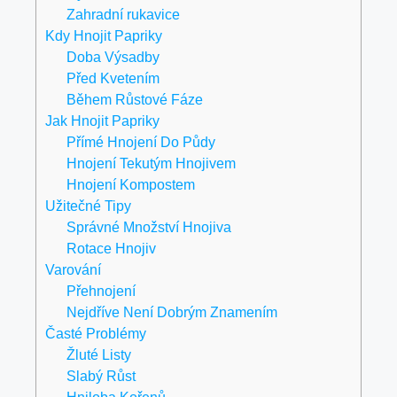
Zahradní rukavice
Kdy Hnojit Papriky
Doba Výsadby
Před Kvetením
Během Růstové Fáze
Jak Hnojit Papriky
Přímé Hnojení Do Půdy
Hnojení Tekutým Hnojivem
Hnojení Kompostem
Užitečné Tipy
Správné Množství Hnojiva
Rotace Hnojiv
Varování
Přehnojení
Nejdříve Není Dobrým Znamením
Časté Problémy
Žluté Listy
Slabý Růst