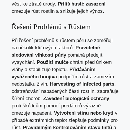
vést ke ztrátě úrody.
Příliš husté zasazení
omezuje růst rostlin a snižuje jejich výnos.
Řešení Problémů s Růstem
Při řešení problémů s růstem póru se zaměřuji
na několik klíčových faktorů.
Pravidelné
sledování vlhkosti půdy
pomáhá předejít
vysychání.
Použití mulče
chrání před únikem
vláhy a stabilizuje teplotu.
Přidáváním
vyváženého hnojiva
podpořím růst a zamezím
nedostatku živin.
Harvesting of infected parts
,
odstraňování napadených částí rostlin, zabraňuje
šíření chorob.
Zavedení biologické ochrany
proti škůdcům pomocí predátorů výrazně
omezuje napadení.
Vytvoření stínu nebo krytí
v
případě extrémních teplot zlepšuje podmínky pro
růst.
Pravidelným kontrolováním stavu listů
a