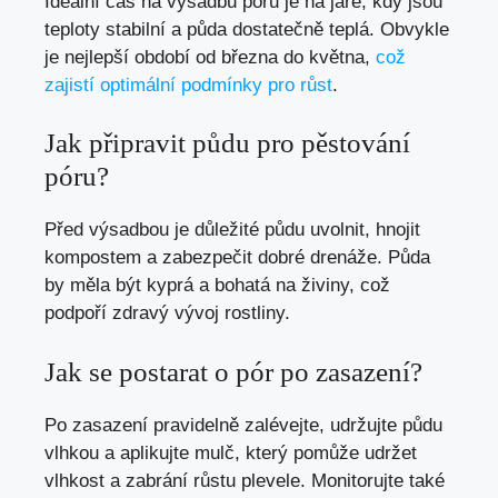
Ideální čas na výsadbu póru je na jaře, kdy jsou
teploty stabilní a půda dostatečně teplá. Obvykle
je nejlepší období od března do května,
což
zajistí optimální podmínky pro růst
.
Jak připravit půdu pro pěstování
póru?
Před výsadbou je důležité půdu uvolnit, hnojit
kompostem a zabezpečit dobré drenáže. Půda
by měla být kyprá a bohatá na živiny, což
podpoří zdravý vývoj rostliny.
Jak se postarat o pór po zasazení?
Po zasazení pravidelně zalévejte, udržujte půdu
vlhkou a aplikujte mulč, který pomůže udržet
vlhkost a zabrání růstu plevele. Monitorujte také