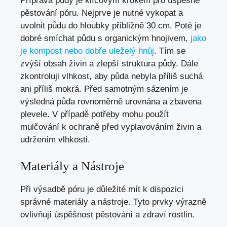
Příprava půdy je klíčovým krokem pro úspěšné
pěstování póru. Nejprve je nutné vykopat a
uvolnit půdu do hloubky přibližně 30 cm. Poté je
dobré smíchat půdu s organickým hnojivem,
jako
je kompost nebo dobře uleželý hnůj
. Tím se
zvýší obsah živin a zlepší struktura půdy. Dále
zkontroluji vlhkost, aby půda nebyla příliš suchá
ani příliš mokrá. Před samotným sázením je
výsledná půda rovnoměrně urovnána a zbavena
plevele. V případě potřeby mohu použít
mulčování k ochraně před vyplavováním živin a
udržením vlhkosti.
Materiály a Nástroje
Při výsadbě póru je důležité mít k dispozici
správné materiály a nástroje. Tyto prvky výrazně
ovlivňují úspěšnost pěstování a zdraví rostlin.