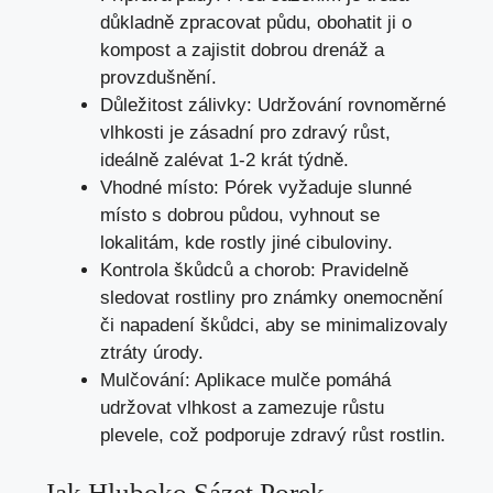
důkladně zpracovat půdu, obohatit ji o
kompost a zajistit dobrou drenáž a
provzdušnění.
Důležitost zálivky: Udržování rovnoměrné
vlhkosti je zásadní pro zdravý růst,
ideálně zalévat 1-2 krát týdně.
Vhodné místo: Pórek vyžaduje slunné
místo s dobrou půdou, vyhnout se
lokalitám, kde rostly jiné cibuloviny.
Kontrola škůdců a chorob: Pravidelně
sledovat rostliny pro známky onemocnění
či napadení škůdci, aby se minimalizovaly
ztráty úrody.
Mulčování: Aplikace mulče pomáhá
udržovat vlhkost a zamezuje růstu
plevele, což podporuje zdravý růst rostlin.
Jak Hluboko Sázet Porek