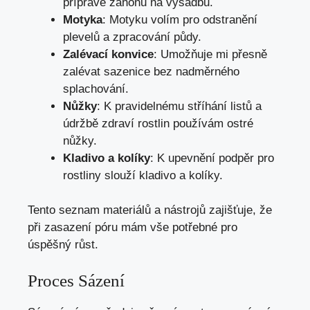
přípravě záhonů na výsadbu.
Motyka
: Motyku volím pro odstranění
plevelů a zpracování půdy.
Zalévací konvice
: Umožňuje mi přesně
zalévat sazenice bez nadměrného
splachování.
Nůžky
: K pravidelnému stříhání listů a
údržbě zdraví rostlin používám ostré
nůžky.
Kladivo a kolíky
: K upevnění podpěr pro
rostliny slouží kladivo a kolíky.
Tento seznam materiálů a nástrojů zajišťuje, že
při zasazení póru mám vše potřebné pro
úspěšný růst.
Proces Sázení