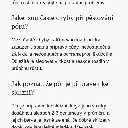
růst rostlin a reagujte na případné problémy.
Jaké jsou časté chyby při pěstování
póru?
Mezi časté chyby patří nevhodná hloubka
zasazení, špatná příprava půdy, nedostatečná
zálivka, a nedostatečná ochrana proti škůdcům.
Důležité je sledovat vlhkost a reakce rostlin v
průběhu růstu.
Jak poznat, že pór je připraven ke
sklizni?
Pór je připraven ke sklizni, když jeho stonky
dosáhnou alespoň 2-3 centimetry v průměru a
jejich barva je jasně zelená. Je dobré sklízet v
době, kdy jsou ještě mladé a šťavnaté.