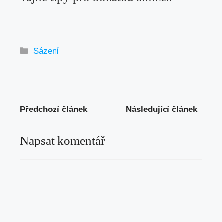
Rubriky
Sázení
Předchozí článek
Následující článek
Napsat komentář
Komentář