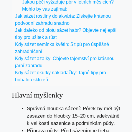
Jakou péči vyžaduje pór v letních měsících?
Mohlo by vás zajímat:
Jak sázet rostliny do akvária: Získejte krásnou
podvodní zahradu snadno
Jak daleko od plotu sázet habr? Objevte nejlepší
tipy pro užitek a růst
Kdy sázet semínka květin: 5 tipů pro úspěšné
zahradničení
Kdy sázet azalky: Objevte tajemství pro krásnou
jarní zahradu
Kdy sázet okurky nakladačky: Tajné tipy pro
bohatou sklizeň
Hlavní myšlenky
Správná hloubka sázení: Pórek by měl být
zasazen do hloubky 15–20 cm, adekvátně
k velikosti sazenice a podmínkám půdy.
Příprava půdy: Před sázením je třeba