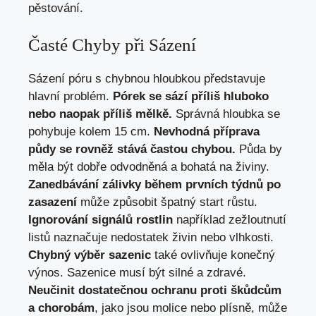
pěstování.
Časté Chyby při Sázení
Sázení póru s chybnou hloubkou představuje
hlavní problém.
Pórek se sází příliš hluboko
nebo naopak příliš mělkě.
Správná hloubka se
pohybuje kolem 15 cm.
Nevhodná příprava
půdy se rovněž stává častou chybou.
Půda by
měla být dobře odvodněná a bohatá na živiny.
Zanedbávání zálivky během prvních týdnů po
zasazení
může způsobit špatný start růstu.
Ignorování signálů rostlin
například zežloutnutí
listů naznačuje nedostatek živin nebo vlhkosti.
Chybný výběr sazenic
také ovlivňuje konečný
výnos. Sazenice musí být silné a zdravé.
Neučinit dostatečnou ochranu proti škůdcům
a chorobám
, jako jsou molice nebo plísně, může