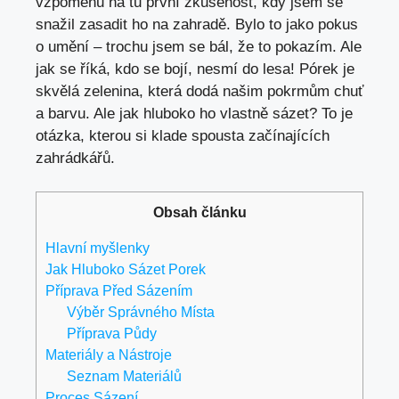
vzpomenu na tu první zkušenost, kdy jsem se
snažil zasadit ho na zahradě. Bylo to jako pokus
o umění – trochu jsem se bál, že to pokazím. Ale
jak se říká, kdo se bojí, nesmí do lesa! Pórek je
skvělá zelenina, která dodá našim pokrmům chuť
a barvu. Ale jak hluboko ho vlastně sázet? To je
otázka, kterou si klade spousta začínajících
zahrádkářů.
Obsah článku
Hlavní myšlenky
Jak Hluboko Sázet Porek
Příprava Před Sázením
Výběr Správného Místa
Příprava Půdy
Materiály a Nástroje
Seznam Materiálů
Proces Sázení