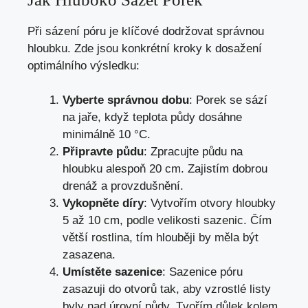
Při sázení póru je klíčové dodržovat správnou
hloubku. Zde jsou konkrétní kroky k dosažení
optimálního výsledku:
Vyberte správnou dobu
: Porek se sází
na jaře, když teplota půdy dosáhne
minimálně 10 °C.
Připravte půdu
: Zpracujte půdu na
hloubku alespoň 20 cm. Zajistím dobrou
drenáž a provzdušnění.
Vykopněte díry
: Vytvořím otvory hloubky
5 až 10 cm, podle velikosti sazenic. Čím
větší rostlina, tím hlouběji by měla být
zasazena.
Umístěte sazenice
: Sazenice póru
zasazuji do otvorů tak, aby vzrostlé listy
byly nad úrovní půdy. Tvořím důlek kolem