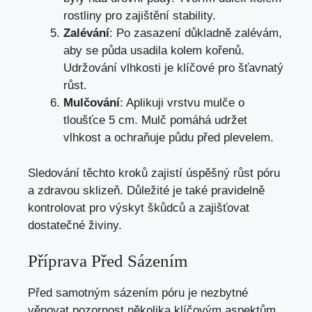
rostliny pro zajištění stability.
Zalévání
: Po zasazení důkladně zalévám,
aby se půda usadila kolem kořenů.
Udržování vlhkosti je klíčové pro šťavnatý
růst.
Mulčování
: Aplikuji vrstvu mulče o
tloušťce 5 cm. Mulč pomáhá udržet
vlhkost a ochraňuje půdu před plevelem.
Sledování těchto kroků zajistí úspěšný růst póru
a zdravou sklizeň. Důležité je také pravidelně
kontrolovat pro výskyt škůdců a zajišťovat
dostatečné živiny.
Příprava Před Sázením
Před samotným sázením póru je nezbytné
věnovat pozornost několika klíčovým aspektům.