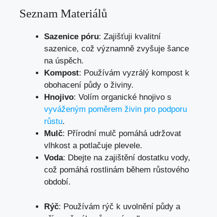
Seznam Materiálů
Sazenice póru
: Zajišťuji kvalitní
sazenice, což významně zvyšuje šance
na úspěch.
Kompost
: Používám vyzrálý kompost k
obohacení půdy o živiny.
Hnojivo
: Volím organické hnojivo s
vyváženým poměrem živin pro podporu
růstu
.
Mulč
: Přírodní mulč pomáhá udržovat
vlhkost a potlačuje plevele.
Voda
: Dbejte na zajištění dostatku vody,
což pomáhá rostlinám během růstového
období.
Rýč
: Používám rýč k uvolnění půdy a