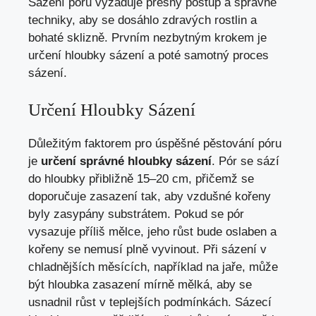
Sázení póru vyžaduje přesný postup a správné
techniky, aby se dosáhlo zdravých rostlin a
bohaté sklizně. Prvním nezbytným krokem je
určení hloubky sázení a poté samotný proces
sázení.
Určení Hloubky Sázení
Důležitým faktorem pro úspěšné pěstování póru
je
určení správné hloubky sázení
. Pór se sází
do hloubky přibližně 15–20 cm, přičemž se
doporučuje zasazení tak, aby vzdušné kořeny
byly zasypány substrátem. Pokud se pór
vysazuje příliš mělce, jeho růst bude oslaben a
kořeny se nemusí plně vyvinout. Při sázení v
chladnějších měsících, například na jaře, může
být hloubka zasazení mírně mělká, aby se
usnadnil růst v teplejších podmínkách. Sázecí