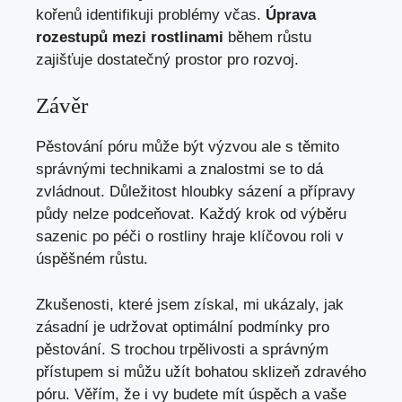
kořenů identifikuji problémy včas.
Úprava
rozestupů mezi rostlinami
během růstu
zajišťuje dostatečný prostor pro rozvoj.
Závěr
Pěstování póru může být výzvou ale s těmito
správnými technikami a znalostmi se to dá
zvládnout. Důležitost hloubky sázení a přípravy
půdy nelze podceňovat. Každý krok od výběru
sazenic po péči o rostliny hraje klíčovou roli v
úspěšném růstu.
Zkušenosti, které jsem získal, mi ukázaly, jak
zásadní je udržovat optimální podmínky pro
pěstování. S trochou trpělivosti a správným
přístupem si můžu užít bohatou sklizeň zdravého
póru. Věřím, že i vy budete mít úspěch a vaše