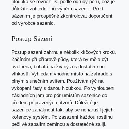
hloubka se rovněž liší podle odrůdy póru, což je
důležité zohlednit při výběru sazenic. Před
sázením je prospěšné zkontrolovat doporučení
od výrobce sazenic.
Postup Sázení
Postup sázení zahrnuje několik klíčových kroků.
Začínám při přípravě půdy, která by měla být
uvolněná, bohatá na živiny a s dostatečnou
vlhkostí. Vyhledám vhodné místo na zahradě s
plným slunečním svitem. Používám rýč na
vykopání řady s danou hloubkou. Po vyhloubení
základních jam pro pór umístím sazenice do
předem připravených otvorů. Důležité je
sazenice zaháknout tak, aby se nenarušil jejich
kořenový systém. Po zasazení každou rostlinu
pečlivě zabalím zeminou a dostatečně zaliji.