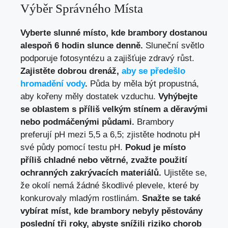
Výběr Správného Místa
Vyberte slunné místo, kde brambory dostanou
alespoň 6 hodin slunce denně.
Sluneční světlo
podporuje fotosyntézu a zajišťuje zdravý růst.
Zajistěte dobrou drenáž,
aby se předešlo
hromadění vody
.
Půda by měla být propustná,
aby kořeny měly dostatek vzduchu.
Vyhýbejte
se oblastem s příliš velkým stínem a děravými
nebo podmáčenými půdami.
Brambory
preferují pH mezi 5,5 a 6,5; zjistěte hodnotu pH
své půdy pomocí testu pH.
Pokud je místo
příliš chladné nebo větrné, zvažte použití
ochranných zakrývacích materiálů.
Ujistěte se,
že okolí nemá žádné škodlivé plevele, které by
konkurovaly mladým rostlinám.
Snažte se také
vybírat míst, kde brambory nebyly pěstovány
poslední tři roky, abyste snížili riziko chorob