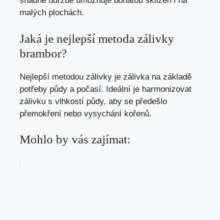
snadné údržbě umožňuje bohatou sklizeň i na
malých plochách.
Jaká je nejlepší metoda zálivky
brambor?
Nejlepší metodou zálivky je zálivka na základě
potřeby půdy a počasí. Ideální je harmonizovat
zálivku s vlhkostí půdy, aby se předešlo
přemokření nebo vysychání kořenů.
Mohlo by vás zajímat: