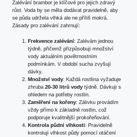
Zalévání brambor je klíčové pro jejich zdravý
růst. Voda by se měla dodávat pravidelně, aby
se půda udržela vlhká ale ne příliš mokrá.
Zásady pro zalévání zahrnují:
Frekvence zalévání
: Zalévám jednou
týdně, přičemž přizpůsobuji množství
vody aktuálním povětrnostním
podmínkám. V období sucha zvyšují
dávky.
Množství vody
: Každá rostlina vyžaduje
zhruba
20-30 litrů vody
týdně. Dávkuji s
ohledem na potřeby rostlin.
Zaměření na kořeny
: Zálivku provádím
vždy přímo k základně rostlin, což
podporuje kvalitnější prokořeňování.
Kontrola půdní vlhkosti
: Pravidelně
kontroluji vlhkost půdy pomocí otáčení