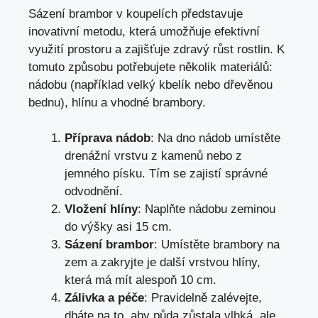
Sázení brambor v koupelích představuje
inovativní metodu, která umožňuje efektivní
využití prostoru a zajišťuje zdravý růst rostlin. K
tomuto způsobu potřebujete několik materiálů:
nádobu (například velký kbelík nebo dřevěnou
bednu), hlínu a vhodné brambory.
Příprava nádob
: Na dno nádob umístěte
drenážní vrstvu z kamenů nebo z
jemného písku. Tím se zajistí správné
odvodnění.
Vložení hlíny
: Naplňte nádobu zeminou
do výšky asi 15 cm.
Sázení brambor
: Umístěte brambory na
zem a zakryjte je další vrstvou hlíny,
která má mít alespoň 10 cm.
Zálivka a péče
: Pravidelně zalévejte,
dbáte na to, aby půda zůstala vlhká, ale