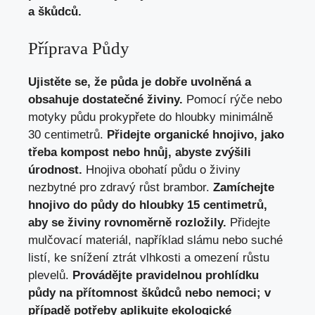
a škůdců.
Příprava Půdy
Ujistěte se, že půda je dobře uvolněná a
obsahuje dostatečné živiny.
Pomocí rýče nebo
motyky půdu prokypřete do hloubky minimálně
30 centimetrů.
Přidejte organické hnojivo, jako
třeba kompost nebo hnůj, abyste zvýšili
úrodnost.
Hnojiva obohatí půdu o živiny
nezbytné pro zdravý růst brambor.
Zamíchejte
hnojivo do půdy do hloubky 15 centimetrů,
aby se živiny rovnoměrně rozložily.
Přidejte
mulčovací materiál, například slámu nebo suché
listí, ke snížení ztrát vlhkosti a omezení růstu
plevelů.
Provádějte pravidelnou prohlídku
půdy na přítomnost škůdců nebo nemoci; v
případě potřeby aplikujte ekologické