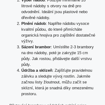
Výběr nádob
: Použijte minimálně 20
litrové nádoby s otvory na dně pro
odvodnění. Ideální jsou plastové nebo
dřevěné nádoby.
Plnění nádob
: Naplňte nádobu vysoce
kvalitní půdou, do které přimícháte
organická hnojiva pro zajištění dostatečné
výživy.
Sázení brambor
: Umístěte 2-3 brambory
na dno nádoby, poté je zakryjte 15 cm
půdy. Jak rostou, přidávejte další vrstvu
půdy.
Údržba a sklizeň
: Zajišťujte pravidelnou
zálivku a sledujte vývoj rostlin. Jakmile
začnou listy žloutnout, můžu začít se
sklizní, která je snadná díky omezenému
prostoru.