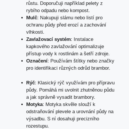
růstu. Doporučuji například pelety z
rybího odpadu nebo kompost.
Mulč
: Nakupuji slámu nebo listí pro
ochranu půdy před erozí a zachování
vlhkosti.
Zavlažovací systém
: Instalace
kapkového zavlažování optimalizuje
přístup vody k rostlinám a šetří zdroje.
Označení
: Používám štítky nebo značky
pro identifikaci různých odrůd brambor.
Rýč
: Klasický rýč využívám pro přípravu
půdy. Pomáhá mi uvolnit zhutněnou půdu
a jak správně vysadit brambory.
Motyka
: Motyka skvěle slouží k
odstraňování plevele a urovnání půdy na
výsadbu. S ní dosahuji precizního
rozestupu.