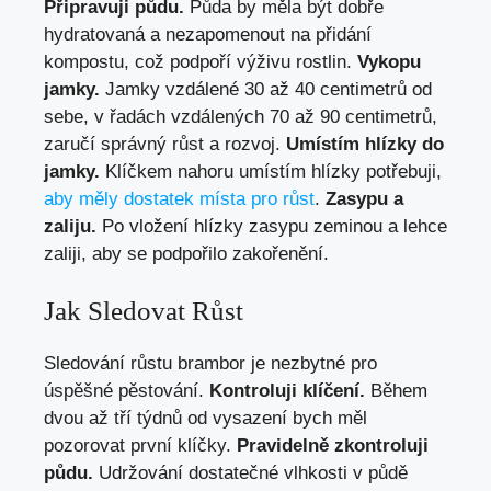
Připravuji půdu.
Půda by měla být dobře
hydratovaná a nezapomenout na přidání
kompostu, což podpoří výživu rostlin.
Vykopu
jamky.
Jamky vzdálené 30 až 40 centimetrů od
sebe, v řadách vzdálených 70 až 90 centimetrů,
zaručí správný růst a rozvoj.
Umístím hlízky do
jamky.
Klíčkem nahoru umístím hlízky potřebuji,
aby měly dostatek místa pro růst
.
Zasypu a
zaliju.
Po vložení hlízky zasypu zeminou a lehce
zaliji, aby se podpořilo zakořenění.
Jak Sledovat Růst
Sledování růstu brambor je nezbytné pro
úspěšné pěstování.
Kontroluji klíčení.
Během
dvou až tří týdnů od vysazení bych měl
pozorovat první klíčky.
Pravidelně zkontroluji
půdu.
Udržování dostatečné vlhkosti v půdě