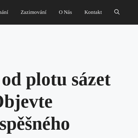
hání
Zazimování
O Nás
Kontakt
od plotu sázet
Objevte
úspěšného