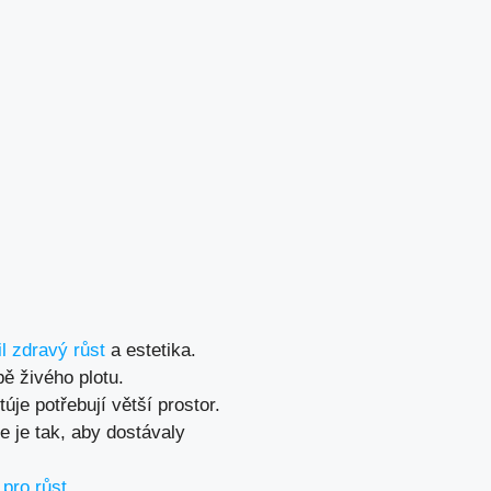
il zdravý růst
a estetika.
ě živého plotu.
úje potřebují větší prostor.
e je tak, aby dostávaly
 pro růst
.