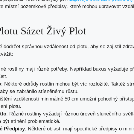
těte místní pozemkové předpisy, které mohou upravovat vzdá
lotu Sázet Živý Plot
vé dodržet správnou vzdálenost od plotu, aby se zajistil zdra
zvážit:
né rostliny mají různé potřeby. Například buxus vyžaduje př
ůst.
y
: Některé odrůdy rostlin mohou být víc rozložité. Taktéž str
 aby se zabránilo stísněnému růstu.
jištění vzdálenosti minimálně 50 cm umožní pohodlný přístup
ní plotu.
tlo
: Různé rostliny vyžadují různou úroveň slunečního svět
e být stínění problematické.
é Předpisy
: Některé oblasti mají specifické předpisy o min