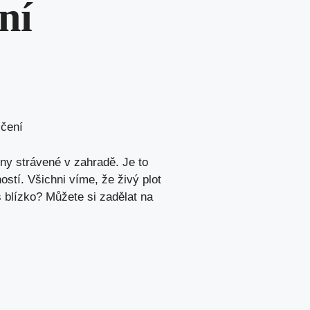
ní
ičení
ny strávené v zahradě. Je to
stí. Všichni víme, že živý plot
 blízko? Můžete si zadělat na