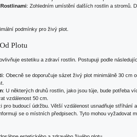
 Rostlinami
: Zohledním umístění dalších rostlin a stromů. 
imální podmínky pro živý plot.
 Od Plotu
vlivňuje estetiku a zdraví rostlin. Postupuji podle následuj
ti
: Obecně se doporučuje sázet živý plot minimálně 30 cm od
t.
in
: U některých druhů rostlin, jako jsou túje, bude potřeba ví
vat vzdálenost 50 cm.
ci pro budoucí údržbu. Větší vzdálenost usnadňuje stříhání a 
Informuji se o místních předpisech. Tyto mohou vyžadovat mi
dosáhne estetického a zdravého živého plotu.