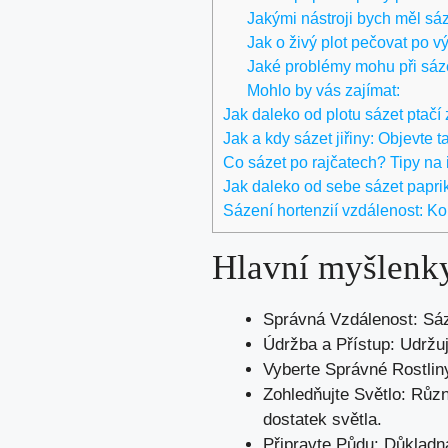
Jakými nástroji bych měl sáz
Jak o živý plot pečovat po 
Jaké problémy mohu při sáz
Mohlo by vás zajímat:
Jak daleko od plotu sázet ptačí
Jak a kdy sázet jiřiny: Objevte 
Co sázet po rajčatech? Tipy na 
Jak daleko od sebe sázet paprik
Sázení hortenzií vzdálenost: K
Hlavní myšlenk
Správná Vzdálenost: Sáz
Údržba a Přístup: Udržuj
Vyberte Správné Rostliny:
Zohledňujte Světlo: Různ
dostatek světla.
Připravte Půdu: Důkladn