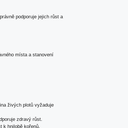
právně podporuje jejich růst a
rávného místa a stanovení
ina živých plotů vyžaduje
dporuje zdravý růst.
st k hnilobě kořenů.