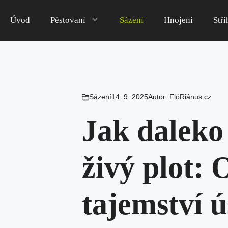
Úvod
Pěstovaní
Sázení
Hnojeni
Stří
Sázení
14. 9. 2025
Autor:
FlóRiánus.cz
Jak daleko 
živý plot: 
tajemství 