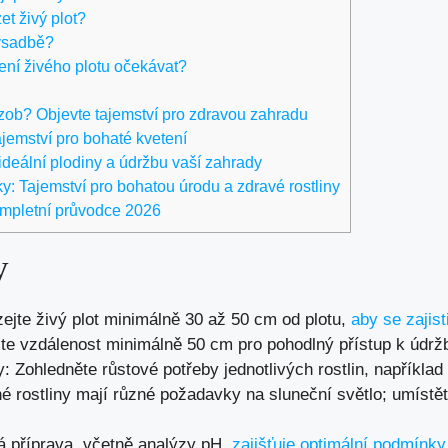
et živý plot?
výsadbě?
ení živého plotu očekávat?
 zob? Objevte tajemství pro zdravou zahradu
tajemství pro bohaté kvetení
ideální plodiny a údržbu vaší zahrady
y: Tajemství pro bohatou úrodu a zdravé rostliny
ompletní průvodce 2026
y
ejte živý plot minimálně 30 až 50 cm od plotu,
aby se zajist
te vzdálenost minimálně 50 cm pro pohodlný přístup k údržb
 Zohledněte růstové potřeby jednotlivých rostlin, například t
é rostliny mají různé požadavky na sluneční světlo; umístět
á příprava, včetně analýzy pH,
zajišťuje optimální podmínky