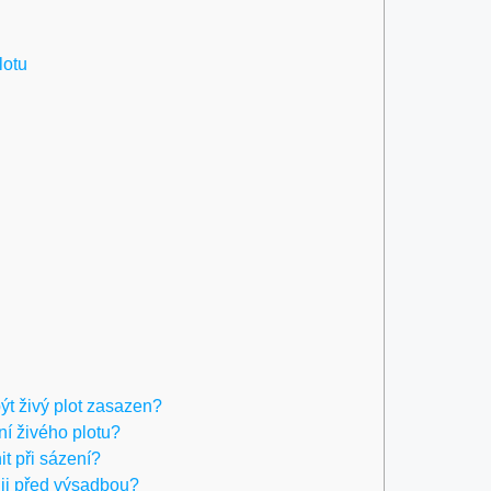
lotu
ýt živý plot zasazen?
ní živého plotu?
it při sázení?
uji před výsadbou?