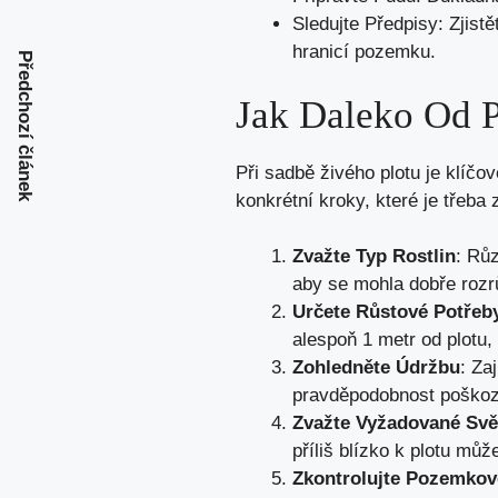
Sledujte Předpisy: Zjis
hranicí pozemku.
Předchozí článek
Jak Daleko Od P
Při sadbě živého plotu je klíčo
konkrétní kroky, které je třeba 
Zvažte Typ Rostlin
: Růz
aby se mohla dobře rozr
Určete Růstové Potřeb
alespoň 1 metr od plotu,
Zohledněte Údržbu
: Za
pravděpodobnost poškoze
Zvažte Vyžadované Svě
příliš blízko k plotu můž
Zkontrolujte Pozemkov