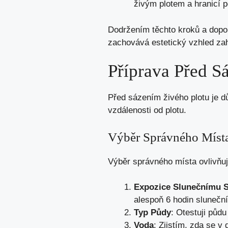
živým plotem a hranicí p
Dodržením těchto kroků a doporu
zachovává estetický vzhled za
Příprava Před S
Před sázením živého plotu je d
vzdálenosti od plotu.
Výběr Správného Míst
Výběr správného místa ovlivňuje 
Expozice Slunečnímu S
alespoň 6 hodin sluneční
Typ Půdy
: Otestuji půd
Voda
: Zjistím, zda se v