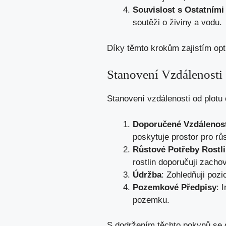
Souvislost s Ostatními
soutěži o živiny a vodu.
Díky těmto krokům zajistím opt
Stanovení Vzdálenosti
Stanovení vzdálenosti od plotu o
Doporučené Vzdálenos
poskytuje prostor pro růs
Růstové Potřeby Rostl
rostlin doporučuji zacho
Údržba
: Zohledňuji pozi
Pozemkové Předpisy
: 
pozemku.
S dodržením těchto pokynů se 