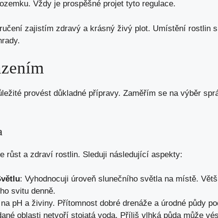
ozemku. Vždy je prospěšné projet tyto regulace.
čení zajistím zdravý a krásný živý plot. Umístění rostlin s
hrady.
ázením
ůležité provést důkladné přípravy. Zaměřím se na výběr sp
a
růst a zdraví rostlin. Sleduji následující aspekty:
větlu
: Vyhodnocuji úroveň slunečního světla na místě. Větš
ho svitu denně.
u na pH a živiny. Přítomnost dobré drenáže a úrodné půdy po
 dané oblasti netvoří stojatá voda. Příliš vlhká půda může vé