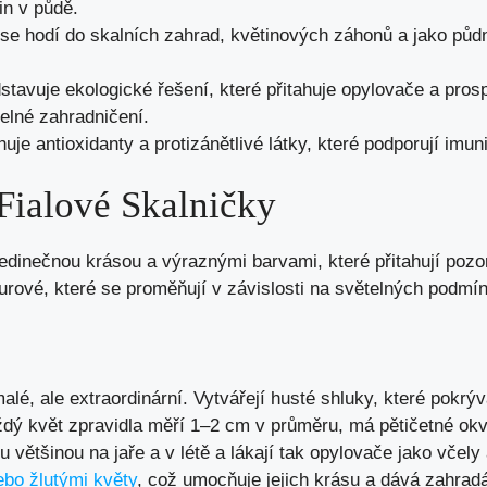
in v půdě.
se hodí do skalních zahrad, květinových záhonů a jako půdn
.
tavuje ekologické řešení, které přitahuje opylovače a prospí
itelné zahradničení.
uje antioxidanty a protizánětlivé látky, které podporují imun
Fialové Skalničky
edinečnou krásou a výraznými barvami, které přitahují pozor
purové, které se proměňují v závislosti na světelných podmí
alé, ale extraordinární. Vytvářejí husté shluky, které pokrýv
ždý květ zpravidla měří 1–2 cm v průměru, má pětičetné okvě
 většinou na jaře a v létě a lákají tak opylovače jako včely
ebo žlutými květy
, což umocňuje jejich krásu a dává zahrad