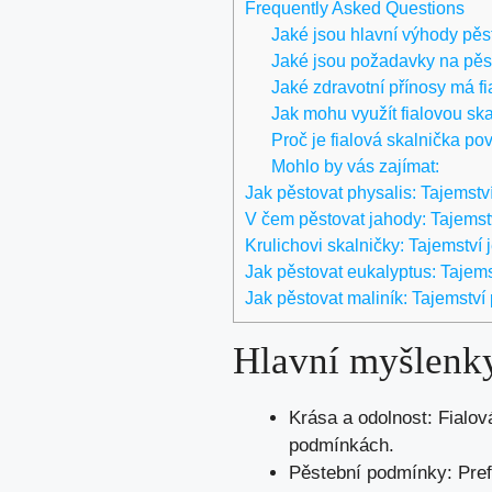
Frequently Asked Questions
Jaké jsou hlavní výhody pěs
Jaké jsou požadavky na pěst
Jaké zdravotní přínosy má f
Jak mohu využít fialovou sk
Proč je fialová skalnička p
Mohlo by vás zajímat:
Jak pěstovat physalis: Tajemst
V čem pěstovat jahody: Tajemst
Krulichovi skalničky: Tajemství 
Jak pěstovat eukalyptus: Tajems
Jak pěstovat maliník: Tajemství
Hlavní myšlenk
Krása a odolnost: Fialov
podmínkách.
Pěstební podmínky: Prefe