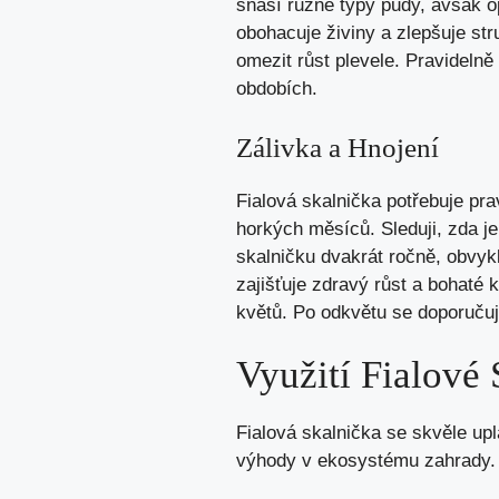
snáší různé typy půdy, avšak o
obohacuje živiny a zlepšuje str
omezit růst plevele. Pravidelně
obdobích.
Zálivka a Hnojení
Fialová skalnička potřebuje pr
horkých měsíců. Sleduji, zda j
skalničku dvakrát ročně, obvy
zajišťuje zdravý růst a bohaté 
květů. Po odkvětu se doporučuje
Využití Fialové
Fialová skalnička se skvěle upl
výhody v ekosystému zahrady.