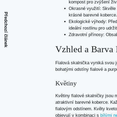
kompost pro zvýšení živ
Okrasné využití: Skvěle 
Předchozí článek
krásné barevné koberce
Ekologické výhody: Předs
ideální rostlinu pro udrž
Zdravotní přínosy: Obsah
Vzhled a Barva 
Fialová skalnička vyniká svou j
bohatými odstíny fialové a pur
Květiny
Květiny fialové skalničky jsou m
atraktivní barevné koberce. Ka
fialovým odstínem. Květy kvetou
objevují v kombinaci s
bílými n