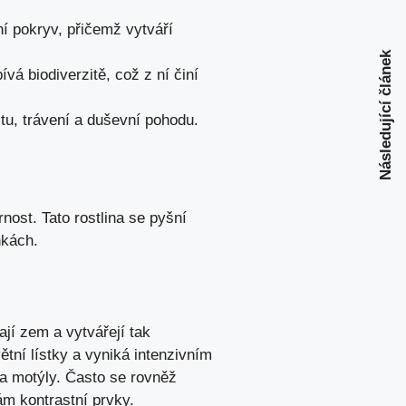
í pokryv, přičemž vytváří
Následující článek
vá biodiverzitě, což z ní činí
itu, trávení a duševní pohodu.
nost. Tato rostlina se pyšní
nkách.
ají zem a vytvářejí tak
tní lístky a vyniká intenzivním
 a motýly. Často se rovněž
ám kontrastní prvky.