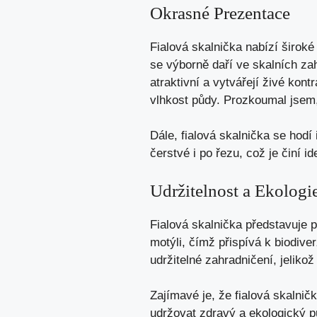
Okrasné Prezentace
Fialová skalnička nabízí širok
se výborně daří ve skalních zah
atraktivní a vytvářejí živé kont
vlhkost půdy. Prozkoumal jsem,
Dále, fialová skalnička se hodí
čerstvé i po řezu, což je činí i
Udržitelnost a Ekologi
Fialová skalnička představuje p
motýli, čímž přispívá k biodiv
udržitelné zahradničení, jeliko
Zajímavé je, že fialová skalni
udržovat zdravý a ekologický pů