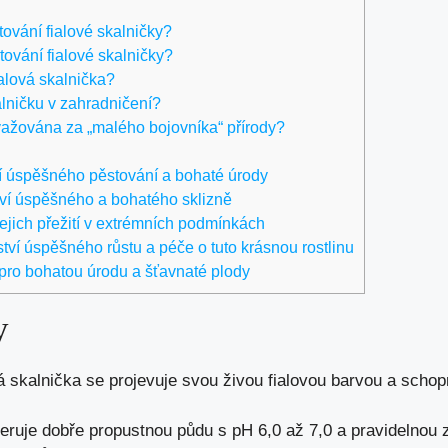
tování fialové skalničky?
ování fialové skalničky?
ialová skalnička?
alničku v zahradničení?
ovažována za „malého bojovníka“ přírody?
ví úspěšného pěstování a bohaté úrody
ví úspěšného a bohatého sklizně
jejich přežití v extrémních podmínkách
tví úspěšného růstu a péče o tuto krásnou rostlinu
 pro bohatou úrodu a šťavnaté plody
y
á skalnička se projevuje svou živou fialovou barvou a schop
ruje dobře propustnou půdu s pH 6,0 až 7,0 a pravidelnou z