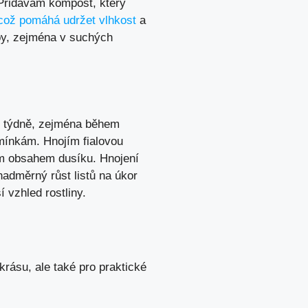
 Přidávám kompost, který
což pomáhá udržet vlhkost
a
eby, zejména v suchých
ou týdně, zejména během
dmínkám. Hnojím fialovou
ým obsahem dusíku. Hnojení
nadměrný růst listů na úkor
 vzhled rostliny.
krásu, ale také pro praktické