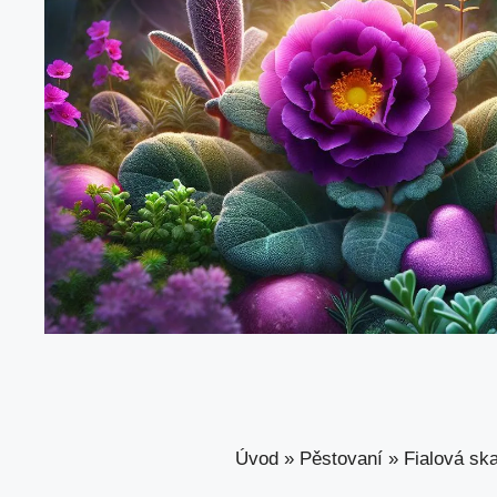
Úvod
»
Pěstovaní
»
Fialová ska