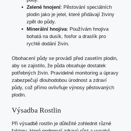
Zelené hnojení
: Pěstování speciálních
plodin jako je jetel, které přidávají živiny
zpět do půdy.
Minerální hnojiva
: Používám hnojiva
bohatá na dusík, fosfor a draslík pro
rychlé dodání živin.
Obohacení půdy se provádí před zasetím plodin,
aby se zajistilo, že půda obsahuje dostatek
potřebných živin. Pravidelné monitoring a úpravy
zabezpečují dlouhodobou úrodnost a zdraví
půdy, což přímo ovlivňuje výnosy pěstovaných
plodin.
Výsadba Rostlin
Při výsadbě rostlin je důležité zohlednit různé
faktory, které podporují zdravý růst a vysoké