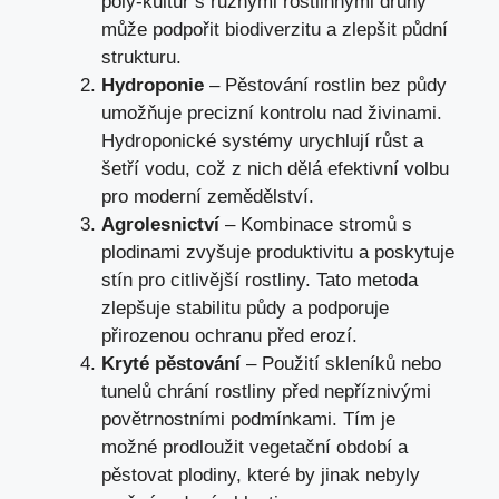
poly-kultur s různými rostlinnými druhy
může podpořit biodiverzitu a zlepšit půdní
strukturu.
Hydroponie
– Pěstování rostlin bez půdy
umožňuje precizní kontrolu nad živinami.
Hydroponické systémy urychlují růst a
šetří vodu, což z nich dělá efektivní volbu
pro moderní zemědělství.
Agrolesnictví
– Kombinace stromů s
plodinami zvyšuje produktivitu a poskytuje
stín pro citlivější rostliny. Tato metoda
zlepšuje stabilitu půdy a podporuje
přirozenou ochranu před erozí.
Kryté pěstování
– Použití skleníků nebo
tunelů chrání rostliny před nepříznivými
povětrnostními podmínkami. Tím je
možné prodloužit vegetační období a
pěstovat plodiny, které by jinak nebyly