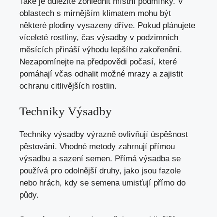
Také je důležité zohlednit místní podmínky. V
oblastech s mírnějším klimatem mohu být
některé plodiny vysazeny dříve. Pokud plánujete
víceleté rostliny, čas výsadby v podzimních
měsících přináší výhodu lepšího zakořenění.
Nezapomínejte na předpovědi počasí, které
pomáhají včas odhalit možné mrazy a zajistit
ochranu citlivějších rostlin.
Techniky Výsadby
Techniky výsadby výrazně ovlivňují úspěšnost
pěstování. Vhodné metody zahrnují přímou
výsadbu a sazení semen. Přímá výsadba se
používá pro odolnější druhy, jako jsou fazole
nebo hrách, kdy se semena umisťují přímo do
půdy.