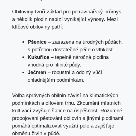
Obiloviny tvoří základ pro potravinářský průmysl
a několik plodin nabízí vynikající výnosy. Mezi
klíčové obiloviny patří:
Pšenice
– zasazena na úrodných půdách,
s potřebou dostatečné péče o vlhkost.
Kukuřice
– tepelně náročná plodina
vhodná pro hlinité půdy.
Ječmen
– robustní a odolný vůči
chladnějším podmínkám.
Volba správných obilnin závisí na klimatických
podmínkách a cílovém trhu. Zkoumání místních
kultivací zvyšuje šance na úspěšnost. Rozumné
propojování pěstování obilovin s jinými plodinami
pomáhá optimalizovat využití pole a zajišťuje
obměnu živin v půdě.