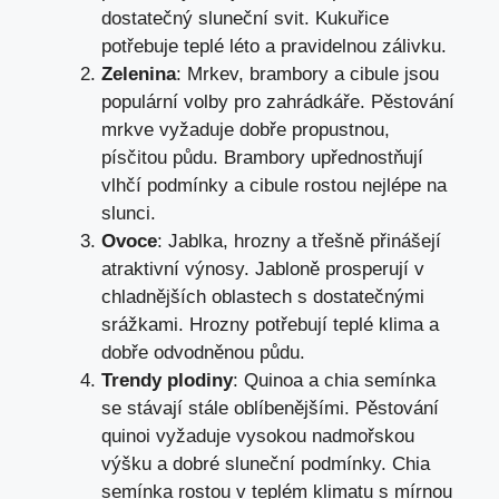
dostatečný sluneční svit. Kukuřice
potřebuje teplé léto a pravidelnou zálivku.
Zelenina
: Mrkev, brambory a cibule jsou
populární volby pro zahrádkáře. Pěstování
mrkve vyžaduje dobře propustnou,
písčitou půdu. Brambory upřednostňují
vlhčí podmínky a cibule rostou nejlépe na
slunci.
Ovoce
: Jablka, hrozny a třešně přinášejí
atraktivní výnosy. Jabloně prosperují v
chladnějších oblastech s dostatečnými
srážkami. Hrozny potřebují teplé klima a
dobře odvodněnou půdu.
Trendy plodiny
: Quinoa a chia semínka
se stávají stále oblíbenějšími. Pěstování
quinoi vyžaduje vysokou nadmořskou
výšku a dobré sluneční podmínky. Chia
semínka rostou v teplém klimatu s mírnou