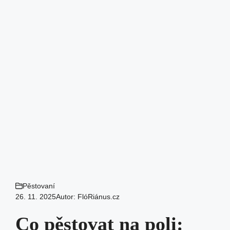
Pěstovaní
26. 11. 2025
Autor:
FlóRiánus.cz
Co pěstovat na poli: