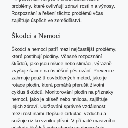
problémy, které ovlivňují zdraví rostlin a výnosy.
Rozpoznání a řešení těchto problémů včas
zajišťuje úspěch ve zemědělství.
Škodci a Nemoci
Škodci a nemoci patří mezi nejčastější problémy,
které postihují plodiny. Včasné rozpoznání
škůdců, jako jsou mšice nebo slimáci, výrazně
zvyšuje šance na úspěšné pěstování. Prevence
zahrnuje použití osvědčených metod, jako je
rotace plodin, která pomáhá přerušit životní
cyklus škůdců. Monitorování plodin na příznaky
nemocí, jako je plíseň nebo hniloba, zajišťuje
jejich zdraví. Udržování správné vzdálenosti
mezi rostlinami zlepšuje cirkulaci vzduchu a
snižuje riziko vzniku plísní. V případě masivního
výskytu škůdců nebo chorob se doporučuje