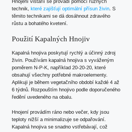
Hnojení vistárií se provádí pomocí různých
technik,
které zajišťují optimální přísun živin
. S
těmito technikami se dá dosáhnout zdravého
růstu a bohatého kvetení.
Použití Kapalných Hnojiv
Kapalná hnojiva poskytují rychlý a účinný zdroj
živin. Používám kapalná hnojiva s vyváženým
poměrem N-P-K, například 20-20-20, které
obsahují všechny potřebné makroelementy.
Aplikuji je během vegetačního období každé 4 až
6 týdnů. Rozpouštím hnojivo podle doporučeného
ředění uvedeného na obalu.
Hnojení provádím ráno nebo večer, kdy jsou
teploty nižší a minimalizuje se odpařování.
Kapalná hnojiva se snadno vstřebávají, což