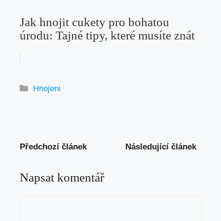
Jak hnojit cukety pro bohatou
úrodu: Tajné tipy, které musíte znát
Rubriky
Hnojeni
Předchozí článek
Následující článek
Napsat komentář
Komentář