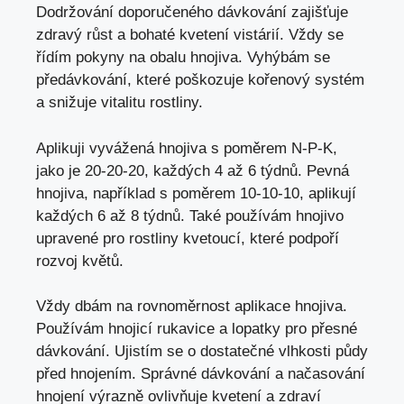
Dodržování doporučeného dávkování zajišťuje
zdravý růst a bohaté kvetení vistárií. Vždy se
řídím pokyny na obalu hnojiva. Vyhýbám se
předávkování, které poškozuje kořenový systém
a snižuje vitalitu rostliny.
Aplikuji vyvážená hnojiva s poměrem N-P-K,
jako je 20-20-20, každých 4 až 6 týdnů. Pevná
hnojiva, například s poměrem 10-10-10, aplikují
každých 6 až 8 týdnů. Také používám hnojivo
upravené pro rostliny kvetoucí, které podpoří
rozvoj květů.
Vždy dbám na rovnoměrnost aplikace hnojiva.
Používám hnojicí rukavice a lopatky pro přesné
dávkování. Ujistím se o dostatečné vlhkosti půdy
před hnojením. Správné dávkování a načasování
hnojení výrazně ovlivňuje kvetení a zdraví