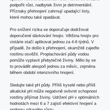
podpořit růst, nadbytek živin je detrimentální.
Příznaky přehnojení zahrnují upadající listy,
které mohou také opadávat.
Pro snížení rizika se doporučuje dodržovat
doporučené dávkování hnojiv. Většina hnojiv pro
vistárie stačí aplikovat jednou za 4-6 týdnů. V
případě, že došlo k přehnojení, okamžitě zajeďte
rostlinu osvěžit. Proplachování půdy vodou
pomůže vyplavit přebytečné živiny. Mělo by se
to provádět alespoň jednou za měsíc, zejména
během období intenzivního hnojení.
Sledujte také pH půdy. Příliš kyselé nebo příliš
alkalické pH může negativně ovlivnit schopnost
rostliny přijímat živiny. Udržení pH v optimálních
hodnotách mezi 6 a 7 zajistí efektivní hnojení a
podporu zdravého růstu.