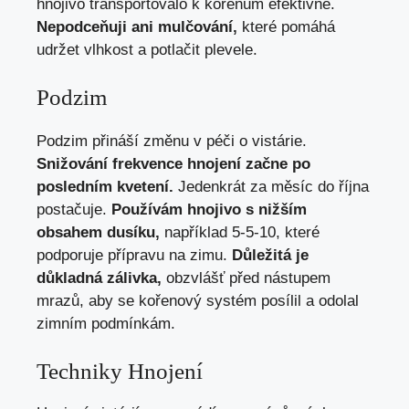
hnojivo transportovalo k kořenům efektivně.
Nepodceňuji ani mulčování,
které pomáhá
udržet vlhkost a potlačit plevele.
Podzim
Podzim přináší změnu v péči o vistárie.
Snižování frekvence hnojení začne po
posledním kvetení.
Jedenkrát za měsíc do října
postačuje.
Používám hnojivo s nižším
obsahem dusíku,
například 5-5-10, které
podporuje přípravu na zimu.
Důležitá je
důkladná zálivka,
obzvlášť před nástupem
mrazů, aby se kořenový systém posílil a odolal
zimním podmínkám.
Techniky Hnojení