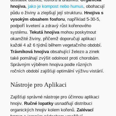
hnojiva
,
jako je kompost nebo humus
, obohacují
půdu o živiny a zlepšují její strukturu.
Hnojiva s
vysokým obsahem fosforu
, například 5-30-5,
podpoří kvetení a zdravý růst kořenového
systému.
Tekutá hnojiva
mohou poskytnout
okamžité živiny, přičemž doporučuji aplikaci
každé 4 až 6 týdnů během vegetačního období.
Trávníková hnojiva
obsahující železo a zinek
také pomáhají zvýšit odolnost proti chorobám.
Správným výběrem hnojiva podle různých
ročních období zajišťuji optimální výživu vistárií.
Nástroje pro Aplikaci
Zajišťuji správné nástroje pro účinnou aplikaci
hnojiv.
Ručné lopatky
usnadňují distribuci
organických hnojiv kolem kořenů.
Zalévací