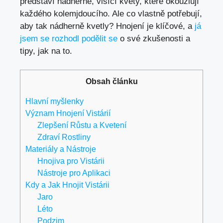
představí nádherné, visící květy, které okouzlují
každého kolemjdoucího. Ale co vlastně potřebují,
aby tak nádherně kvetly? Hnojení je klíčové, a
já
jsem se rozhodl podělit se
o své zkušenosti a
tipy, jak na to.
Obsah článku
Hlavní myšlenky
Význam Hnojení Vistárií
Zlepšení Růstu a Kvetení
Zdraví Rostliny
Materiály a Nástroje
Hnojiva pro Vistárii
Nástroje pro Aplikaci
Kdy a Jak Hnojit Vistárii
Jaro
Léto
Podzim