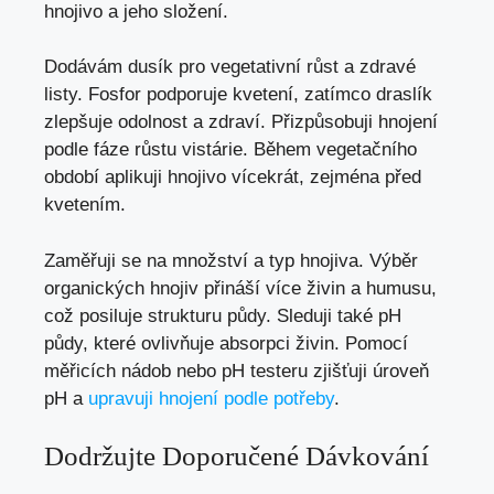
hnojivo a jeho složení.
Dodávám dusík pro vegetativní růst a zdravé
listy. Fosfor podporuje kvetení, zatímco draslík
zlepšuje odolnost a zdraví. Přizpůsobuji hnojení
podle fáze růstu vistárie. Během vegetačního
období aplikuji hnojivo vícekrát, zejména před
kvetením.
Zaměřuji se na množství a typ hnojiva. Výběr
organických hnojiv přináší více živin a humusu,
což posiluje strukturu půdy. Sleduji také pH
půdy, které ovlivňuje absorpci živin. Pomocí
měřicích nádob nebo pH testeru zjišťuji úroveň
pH a
upravuji hnojení podle potřeby
.
Dodržujte Doporučené Dávkování