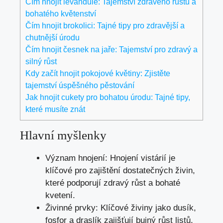
Čím hnojit levandule: Tajemství zdravého růstu a
bohatého květenství
Čím hnojit brokolici: Tajné tipy pro zdravější a
chutnější úrodu
Čím hnojit česnek na jaře: Tajemství pro zdravý a
silný růst
Kdy začít hnojit pokojové květiny: Zjistěte
tajemství úspěšného pěstování
Jak hnojit cukety pro bohatou úrodu: Tajné tipy,
které musíte znát
Hlavní myšlenky
Význam hnojení: Hnojení vistárií je
klíčové pro zajištění dostatečných živin,
které podporují zdravý růst a bohaté
kvetení.
Živinné prvky: Klíčové živiny jako dusík,
fosfor a draslík zajišťují bujný růst listů,