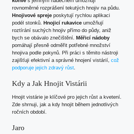
konve
s jemným nádechem umožňují
rovnoměrné rozprášení tekutých hnojiv na půdu.
Hnojivové spreje
poskytují rychlou aplikaci
podél stonků.
Hnojicí rukavice
umožňují
roztírání suchých hnojiv přímo do půdy, aniž
bych se obávalo znečištění.
Měřicí nádoby
pomáhají přesně odměřit potřebné množství
hnojiva podle pokynů. Při práci s těmito nástroji
zajišťuji efektivní a správné hnojení vistárií,
což
podporuje jejich zdravý růst
.
Kdy a Jak Hnojit Vistárii
Hnojit vistárie je klíčové pro jejich růst a kvetení.
Zde shrnuji, jak a kdy hnojit během jednotlivých
ročních období.
Jaro