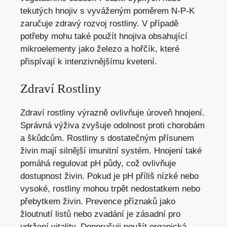
tekutých hnojiv s vyváženým poměrem N-P-K
zaručuje zdravý rozvoj rostliny. V případě
potřeby mohu také použít hnojiva obsahující
mikroelementy jako železo a hořčík, které
přispívají k intenzivnějšímu kvetení.
Zdraví Rostliny
Zdraví rostliny výrazně ovlivňuje úroveň hnojení.
Správná výživa zvyšuje odolnost proti chorobám
a škůdcům. Rostliny s dostatečným přísunem
živin mají silnější imunitní systém. Hnojení také
pomáhá regulovat pH půdy, což ovlivňuje
dostupnost živin. Pokud je pH příliš nízké nebo
vysoké, rostliny mohou trpět nedostatkem nebo
přebytkem živin. Prevence příznaků jako
žloutnutí listů nebo zvadání je zásadní pro
udržení vitality. Doporučuji použít organická