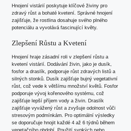
Hnojení vistárií poskytuje klíčové živiny pro
zdravý růst a bohaté kvetení. Správné hnojení
zajišťuje, že rostlina dosahuje svého plného
potenciálu a vyvolává fascinující květy.
Zlepšení Růstu a Kvetení
Hnojení hraje zásadní roli v zlepšení růstu a
kvetení vistárií. Dodávání živin, jako je dusík,
fosfor a draslík, podporuje růst zdravých listů a
silných stonků. Dusík zajišťuje bujný vegetativní
růst, což vede k většímu množství květů. Fosfor
podporuje vývoj kořenového systému, což
zajišťuje lepší příjem vody a živin. Draslík
zajišťuje vyvážený růst a zvyšuje odolnost vůči
stresovým podmínkám. Pro optimální výsledky
se doporučuje hnojit každé 4 až 6 týdnů během
vegetačního období. Použití sypkých nebo