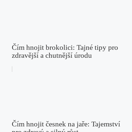
Čím hnojit brokolici: Tajné tipy pro
zdravější a chutnější úrodu
Čím hnojit česnek na jaře: Tajemství
pro zdravý a silný růst