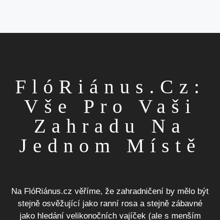
FlóRiánus.cz:
Vše Pro Vaši
Zahradu Na
Jednom Místě
Na FlóRiánus.cz věříme, že zahradničení by mělo být
stejně osvěžující jako ranní rosa a stejně zábavné
jako hledání velikonočních vajíček (ale s menším