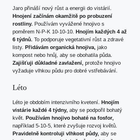
Jaro přináší nový růst a energii do vistárií.
Hnojení začínám okamžitě po probuzení
rostliny.
Používám vyvážené hnojivo s
poměrem N-P-K 10-10-10.
Hnojím každých 4 až
6 týdnů.
To podporuje vegetativní růst a zdravé
listy.
Přidávám organická hnojiva,
jako
kompost nebo hnůj, aby se obohatila půda.
Zajišťuji důkladné zavlažení,
protože hnojivo
vyžaduje vlhkou půdu pro dobré vstřebávání.
Léto
Léto je obdobím intenzivního kvetení.
Hnojím
vistárie každé 4 týdny,
aby se podpořil bohatý
květ.
Používám hnojivo bohaté na fosfor,
například 5-10-5, které zvyšuje rozvoj květů.
Pravidelně kontroluji vlhkost půdy,
aby se