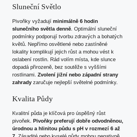
Sluneční Světlo
Pivoňky vyžadují
minimálně 6 hodin
slunečního světla denně
. Optimální sluneční
podmínky podporují tvorbu zdravých a bohatých
květů. Nepřímo osvětlené nebo zastíněné
lokality komplikují jejich růst a mohou vést k
oslabení rostlin. Rád volím místa, kde slunce
dopadá přirozeně, bez soutěže s vyššími
rostlinami.
Zvolení jižní nebo západní strany
zahrady
zaručuje nejlepší světelné podmínky.
Kvalita Půdy
Kvalitní půda je klíčová pro úspěšný růst
pivoňek.
Pivoňky preferují dobře odvodněnou,
úrodnou a hlinitou půdu s pH v rozmezí 6 až
7
. Zásadité nebo kyselé půdy mohou negativně