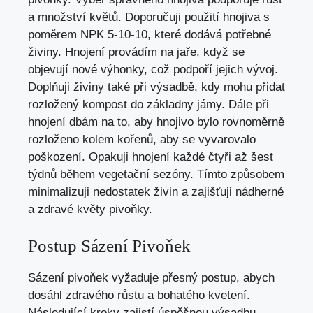
a množství květů. Doporučuji použití hnojiva s
poměrem NPK 5-10-10, které dodává potřebné
živiny. Hnojení provádím na jaře, když se
objevují nové výhonky, což podpoří jejich vývoj.
Doplňuji živiny také při výsadbě, kdy mohu přidat
rozložený kompost do základny jámy. Dále při
hnojení dbám na to, aby hnojivo bylo rovnoměrně
rozloženo kolem kořenů, aby se vyvarovalo
poškození. Opakuji hnojení každé čtyři až šest
týdnů během vegetační sezóny. Tímto způsobem
minimalizuji nedostatek živin a zajišťuji nádherné
a zdravé květy pivoňky.
Postup Sázení Pivoňek
Sázení pivoňek vyžaduje přesný postup, abych
dosáhl zdravého růstu a bohatého kvetení.
Následující kroky zajistí úspěšnou výsadbu.