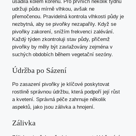
usadila kolem kořenů. Pro prvních několik týdnů
udržuji půdu mírně vlhkou, avšak ne
přemočenou. Pravidelná kontrola vlhkosti půdy je
nezbytná, aby se pivoňky nezapařily. Když se
pivoňky zakorení, snížím frekvenci zalévání.
Každý týden zkontroluji stav půdy, přičemž
pivoňky by měly být zavlažovány zejména v
suchých obdobích během vegetační sezóny.
Údržba po Sázení
Po zasazení pivoňky je klíčové poskytovat
rostlině správnou údržbu, která podpoří její růst
a kvetení. Správná péče zahrnuje několik
aspektů, jako jsou zálivka a hnojení.
Zálivka