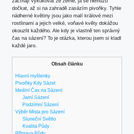
začínají vykukovat ze země, já se nemůžu
dočkat, až si na zahradě zasázím pivoňky. Tyhle
nádherné květiny jsou jako malí králové mezi
rostlinami a jejich velké, voňavé květy dokážou
okouzlit každého. Ale kdy je vlastně ten správný
čas na sázení? To je otázka, kterou jsem si kladl
každé jaro.
Obsah článku
Hlavní myšlenky
Pivoňky Kdy Sázet
Ideální Čas na Sázení
Jarní Sázení
Podzimní Sázení
Výběr Místa pro Sázení
Sluneční Světlo
Kvalita Půdy
Příprava Půdy