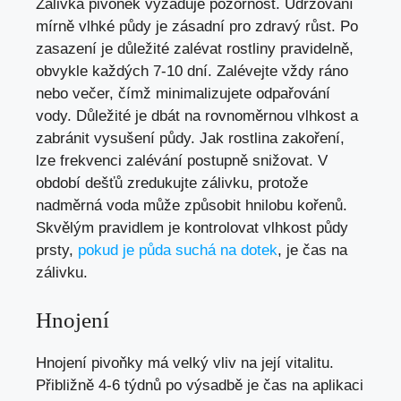
Zálivka pivoňek vyžaduje pozornost. Udržování
mírně vlhké půdy je zásadní pro zdravý růst. Po
zasazení je důležité zalévat rostliny pravidelně,
obvykle každých 7-10 dní. Zalévejte vždy ráno
nebo večer, čímž minimalizujete odpařování
vody. Důležité je dbát na rovnoměrnou vlhkost a
zabránit vysušení půdy. Jak rostlina zakoření,
lze frekvenci zalévání postupně snižovat. V
období dešťů zredukujte zálivku, protože
nadměrná voda může způsobit hnilobu kořenů.
Skvělým pravidlem je kontrolovat vlhkost půdy
prsty,
pokud je půda suchá na dotek
, je čas na
zálivku.
Hnojení
Hnojení pivoňky má velký vliv na její vitalitu.
Přibližně 4-6 týdnů po výsadbě je čas na aplikaci