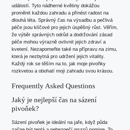
událostí. Tyto nádherné květiny dokážou
proměnit každou zahradu a přinést radost na
dlouhá léta. Správný čas na výsadbu a pečlivá
péče jsou klíčové pro jejich úspěšný růst. Věřím,
že výběr správných odrůd a dodržování zásad
péče mohou výrazně ovlivnit jejich zdraví a
kvetení. Nezapomeňte také na přípravu na zimu,
která je nezbytná pro udržení jejich vitality.
Každý rok se těším na to, jak moje pivoňky
rozkvetou a obohatí moji zahradu svou krásou.
Frequently Asked Questions
Jaký je nejlepší čas na sázení
pivoňek?
Sázení pivoňek je ideální na jaře, když půda
začne být teplá a nebezpečí mrazů pomine. To