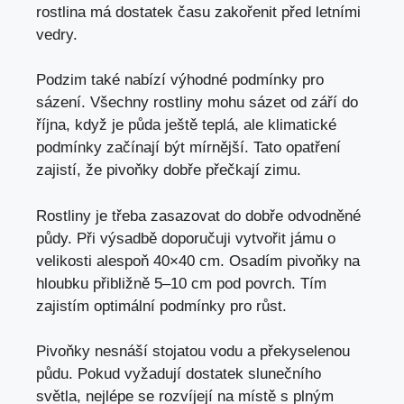
rostlina má dostatek času zakořenit před letními
vedry.
Podzim také nabízí výhodné podmínky pro
sázení. Všechny rostliny mohu sázet od září do
října, když je půda ještě teplá, ale klimatické
podmínky začínají být mírnější. Tato opatření
zajistí, že pivoňky dobře přečkají zimu.
Rostliny je třeba zasazovat do dobře odvodněné
půdy. Při výsadbě doporučuji vytvořit jámu o
velikosti alespoň 40×40 cm. Osadím pivoňky na
hloubku přibližně 5–10 cm pod povrch. Tím
zajistím optimální podmínky pro růst.
Pivoňky nesnáší stojatou vodu a překyselenou
půdu. Pokud vyžadují dostatek slunečního
světla, nejlépe se rozvíjejí na místě s plným