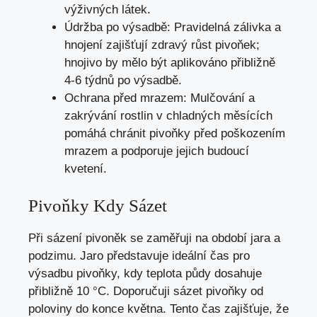
výživných látek.
Údržba po výsadbě: Pravidelná zálivka a
hnojení zajišťují zdravý růst pivoňek;
hnojivo by mělo být aplikováno přibližně
4-6 týdnů po výsadbě.
Ochrana před mrazem: Mulčování a
zakrývání rostlin v chladných měsících
pomáhá chránit pivoňky před poškozením
mrazem a podporuje jejich budoucí
kvetení.
Pivoňky Kdy Sázet
Při sázení pivoněk se zaměřuji na období jara a
podzimu. Jaro představuje ideální čas pro
výsadbu pivoňky, kdy teplota půdy dosahuje
přibližně 10 °C. Doporučuji sázet pivoňky od
poloviny do konce května. Tento čas zajišťuje, že