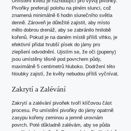
Umístění květu je rozhodující pro vývoj pivoňky.
Pivoňky preferují polohu na plném slunci, což
znamená minimálně 6 hodin slunečního světla
denně. Zároveň je důležité zajistit, aby místo
mělo dobrou drenáž, aby se zabránilo hnilobě
kořenů. Pokud je na daném místě příliš vlhko, je
efektivní přidat hrubší písek do jámy pro
zlepšení odvodnění. Ujistím se, že oči (pupeny)
jsou umístěny těsně pod povrchem půdy,
maximálně 5 centimetrů hluboko. Dodržení této
hloubky zajistí, že květy nebudou příliš vyčnívat.
Zakrytí a Zalévání
Zakrytí a zalévání pivoňek tvoří klíčovou část
procesu. Po umístění pivoňky do jámy opatrně
zasypu kořeny zeminou a jemně urovnám
povrch. Poté důkladně zalévám, aby se půda