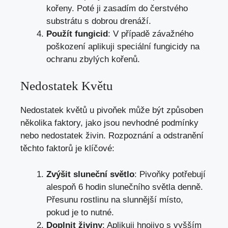
kořeny. Poté ji zasadím do čerstvého
substrátu s dobrou drenáží.
Použít fungicid
: V případě závažného
poškození aplikuji speciální fungicidy na
ochranu zbylých kořenů.
Nedostatek Květu
Nedostatek květů u pivoňek může být způsoben
několika faktory, jako jsou nevhodné podmínky
nebo nedostatek živin. Rozpoznání a odstranění
těchto faktorů je klíčové:
Zvýšit sluneční světlo
: Pivoňky potřebují
alespoň 6 hodin slunečního světla denně.
Přesunu rostlinu na slunnější místo,
pokud je to nutné.
Doplnit živiny
: Aplikuji hnojivo s vyšším