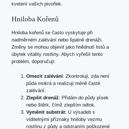
kvetení vašich pivoňek.
Hniloba Kořenů
Hniloba kořenů se často vyskytuje při
nadměrném zalévání nebo špatné drenáži.
Změny se mohou objevit jako hnědnutí listů a
úbytek vitality rostliny. Abych vyřešil tento
problém, doporučuji:
Omezit zalévání
: Zkontroluji, zda není
půda mokrá a realizuji méně časté
zalévání.
Zlepšit drenáž
: Přidám do půdy písek
nebo štěrk, čímž zlepším odtok.
Vyměnit substrát
: U výsadeb s
viditelnými příznaky hniloby vezmu
rostlinu z půdy a odstraním poškozené