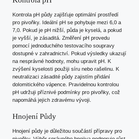
Kontrola pH půdy zajišťuje optimální prostředí
pro pivoňky. Ideální pH se pohybuje mezi 6,0 a
7,0. Pokud je pH nižší, půda je kyselá, a pokud
je vyšší, je zásaditá. Změření pH provedu
pomocí jednoduchého testovacího soupravy
dostupné v zahradnictví. Pokud výsledky ukazují
na nesprávné hodnoty, mohu upravit pH. K
zvýšení kyselosti použiji síru nebo rašelinu. K
neutralizaci zásadité půdy zajistím přidání
dolomitického vápence. Pravidelnou kontrolou
pH udržuji příznivé podmínky pro pivoňky, což
napomáhá jejich zdravému vývoji.
Hnojení Půdy
Hnojení půdy je důležitou součástí přípravy pro
pivoňky. Výběr správného hnojiva podporuje růst