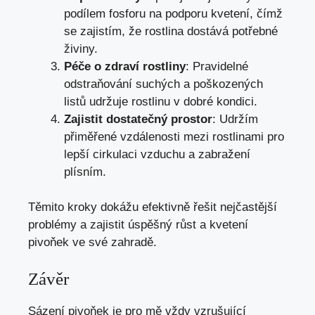
podílem fosforu na podporu kvetení, čímž
se zajistím, že rostlina dostává potřebné
živiny.
Péče o zdraví rostliny
: Pravidelné
odstraňování suchých a poškozených
listů udržuje rostlinu v dobré kondici.
Zajistit dostatečný prostor
: Udržím
přiměřené vzdálenosti mezi rostlinami pro
lepší cirkulaci vzduchu a zabražení
plísním.
Těmito kroky dokážu efektivně řešit nejčastější
problémy a zajistit úspěšný růst a kvetení
pivoňek ve své zahradě.
Závěr
Sázení pivoňek je pro mě vždy vzrušující