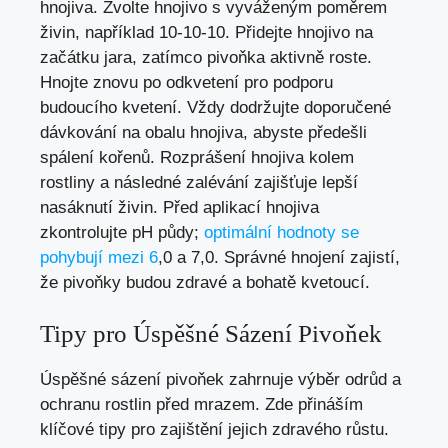
hnojiva. Zvolte hnojivo s vyváženým poměrem
živin, například 10-10-10. Přidejte hnojivo na
začátku jara, zatímco pivoňka aktivně roste.
Hnojte znovu po odkvetení pro podporu
budoucího kvetení. Vždy dodržujte doporučené
dávkování na obalu hnojiva, abyste předešli
spálení kořenů. Rozprášení hnojiva kolem
rostliny a následné zalévání zajišťuje lepší
nasáknutí živin. Před aplikací hnojiva
zkontrolujte pH půdy;
optimální hodnoty se
pohybují mezi 6
,0 a 7,0. Správné hnojení zajistí,
že pivoňky budou zdravé a bohatě kvetoucí.
Tipy pro Úspěšné Sázení Pivoňek
Úspěšné sázení pivoňek zahrnuje výběr odrůd a
ochranu rostlin před mrazem. Zde přináším
klíčové tipy pro zajištění jejich zdravého růstu.