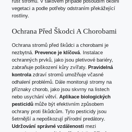
růst stromů. V takovém případě posoudím okolní
vegetaci a podle potřeby odstraním překážející
rostliny.
Ochrana Před Škodci A Chorobami
Ochrana stromů před škůdci a chorobami je
nezbytná.
Prevence je klíčová
. Instalace
ochranných prvků, jako jsou pletivové bariéry,
zabraňuje poškození kůry zvířaty.
Pravidelná
kontrola
zdraví stromů umožňuje včasné
odhalení problémů. Dále monitoruji stromy na
příznaky chorob, jako jsou skvrny na listech
nebo usychání větví.
Aplikace biologických
pesticidů
může být efektivním způsobem
ochrany proti škůdcům. Tyto pesticidy jsou
šetrnější a nepoškozují přírodní predátory.
Udržování správné vzdálenosti
mezi