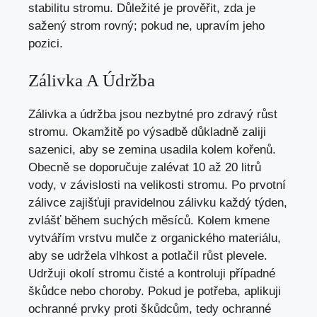
stabilitu stromu. Důležité je prověřit, zda je
sažený strom rovný; pokud ne, upravím jeho
pozici.
Zálivka A Údržba
Zálivka a údržba jsou nezbytné pro zdravý růst
stromu. Okamžitě po výsadbě důkladně zaliji
sazenici, aby se zemina usadila kolem kořenů.
Obecně se doporučuje zalévat 10 až 20 litrů
vody, v závislosti na velikosti stromu. Po prvotní
zálivce zajišťuji pravidelnou zálivku každý týden,
zvlášť během suchých měsíců. Kolem kmene
vytvářím vrstvu mulče z organického materiálu,
aby se udržela vlhkost a potlačil růst plevele.
Udržuji okolí stromu čisté a kontroluji případné
škůdce nebo choroby. Pokud je potřeba, aplikuji
ochranné prvky proti škůdcům, tedy ochranné