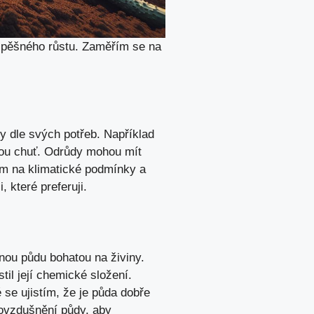
úspěšného růstu. Zaměřím se na
 dle svých potřeb. Například
nou chuť. Odrůdy mohou mít
dem na klimatické podmínky a
 které preferuji.
ěnou půdu bohatou na živiny.
il její chemické složení.
se ujistím, že je půda dobře
ovzdušnění půdy, aby