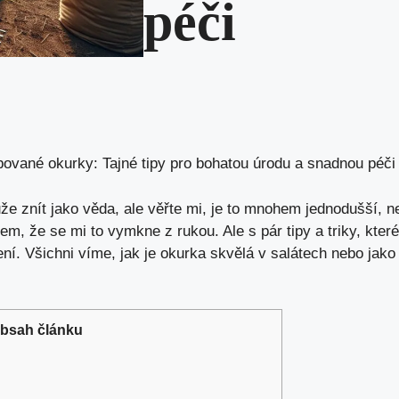
péči
bované okurky: Tajné tipy pro bohatou úrodu a snadnou péči
 znít jako věda, ale věřte mi, je to mnohem jednodušší, n
em, že se mi to vymkne z rukou. Ale s pár tipy a triky, kter
. Všichni víme, jak je okurka skvělá v salátech nebo jako o
bsah článku