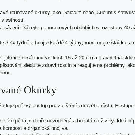
avé roubované okurky jako ‚Saladin‘ nebo ‚Cucumis sativus‘
vlastnosti.
t sázení: Sázejte po mrazových obdobích s rozestupy 40 a
te 3-4x týdně a hnojte každé 4 týdny; monitorujte škůdce a 
, jakmile dosáhnou velikosti 15 až 20 cm a pravidelná sklize
pěstování sledujte zdraví rostlin a reagujte na problémy jako
ními.
ované Okurky
duje pečlivý postup pro zajištění zdravého růstu. Postupujt
 se, že půda je dobře odvodněná a bohatá na živiny. Ideální 
te kompost a organická hnojiva.