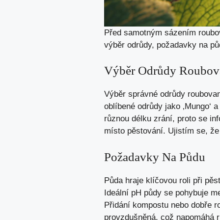
Před samotným sázením roubova
výběr odrůdy, požadavky na půd
Výběr Odrůdy Roubov
Výběr správné odrůdy roubovan
oblíbené odrůdy jako ‚Mungo‘ 
různou délku zrání, proto se i
místo pěstování. Ujistím se, že
Požadavky Na Půdu
Půda hraje klíčovou roli při pě
Ideální pH půdy se pohybuje mez
Přidání kompostu nebo dobře ro
provzdušněná, což napomáhá rů