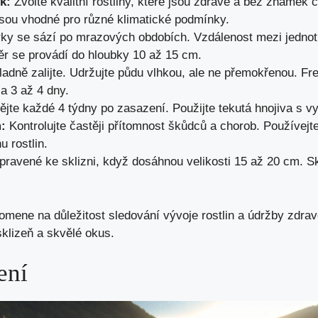
k:
Zvolte kvalitní rostliny, které jsou zdravé a bez známek 
jsou vhodné pro různé klimatické podmínky.
y se sází po mrazových obdobích. Vzdálenost mezi jednotl
ěr se provádí do hloubky 10 až 15 cm.
adně zalijte. Udržujte půdu vlhkou, ale ne přemokřenou. Fr
a 3 až 4 dny.
jte každé 4 týdny po zasazení. Použijte tekutá hnojiva s
:
Kontrolujte častěji přítomnost škůdců a chorob. Používejt
u rostlin.
pravené ke sklizni, když dosáhnou velikosti 15 až 20 cm. Sk
mene na důležitost sledování vývoje rostlin a údržby zdra
klizeň a skvělé okus.
ení