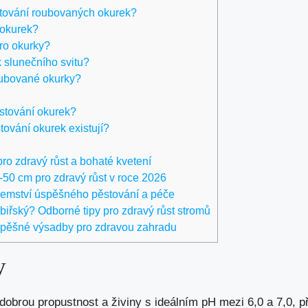
stování roubovaných okurek?
 okurek?
pro okurky?
k slunečního svitu?
roubované okurky?
ěstování okurek?
tování okurek existují?
pro zdravý růst a bohaté kvetení
50 cm pro zdravý růst v roce 2026
jemství úspěšného pěstování a péče
ibiřský? Odborné tipy pro zdravý růst stromů
úspěšné výsadby pro zdravou zahradu
y
 dobrou propustnost a živiny s ideálním pH mezi 6,0 a 7,0, 