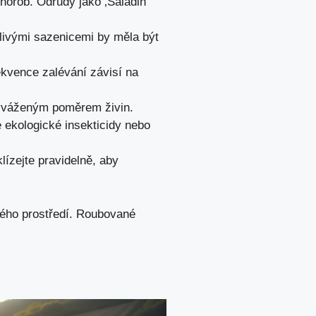
chorob. Odrůdy jako ‚Saladin‘
ivými sazenicemi by měla být
ekvence zalévání závisí na
 vyváženým poměrem živin.
e ekologické insekticidy nebo
lízejte pravidelně, aby
vého prostředí. Roubované