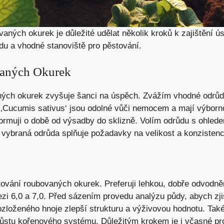
ných okurek je důležité udělat několik kroků k zajištění 
u a vhodné stanoviště pro pěstování.
aných Okurek
ých okurek zvyšuje šanci na úspěch. Zvážím vhodné odrůdy
a ‚Cucumis sativus‘ jsou odolné vůči nemocem a mají výbor
nformuji o době od výsadby do sklizně. Volím odrůdu s ohle
 vybraná odrůda splňuje požadavky na velikost a konzistenci,
stování roubovaných okurek. Preferuji lehkou, dobře odvodn
i 6,0 a 7,0. Před sázením provedu analýzu půdy, abych zjist
zloženého hnoje zlepší strukturu a výživovou hodnotu. Také 
stu kořenového systému. Důležitým krokem je i včasné pr