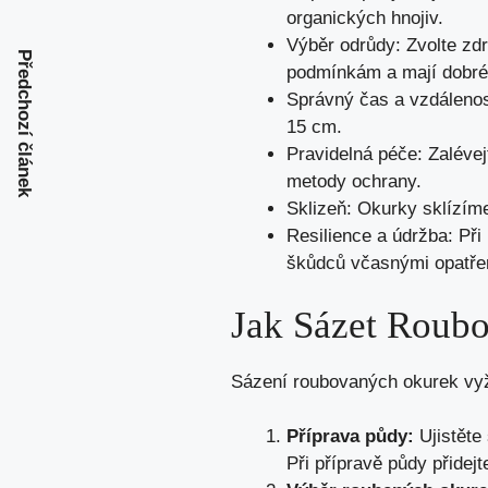
organických hnojiv.
Výběr odrůdy: Zvolte zdr
Předchozí článek
podmínkám a mají dobré 
Správný čas a vzdálenos
15 cm.
Pravidelná péče: Zalévej
metody ochrany.
Sklizeň: Okurky sklízíme
Resilience a údržba: Při 
škůdců včasnými opatře
Jak Sázet Roub
Sázení roubovaných okurek vyža
Příprava půdy:
Ujistěte
Při přípravě půdy přidej