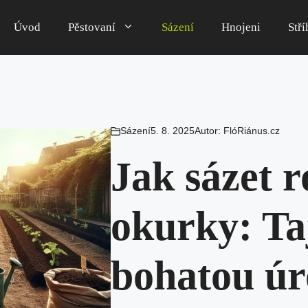
Úvod
Pěstovaní
Sázení
Hnojeni
Stří
Sázení
5. 8. 2025
Autor:
FlóRiánus.cz
Jak sázet 
okurky: Ta
bohatou úr