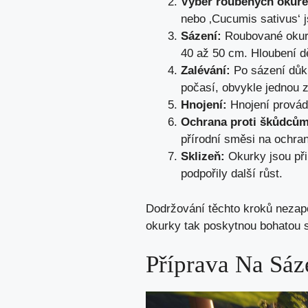
Výběr roubených okure
nebo ‚Cucumis sativus‘ 
Sázení:
Roubované okurk
40 až 50 cm. Hloubení d
Zalévání:
Po sázení důkl
počasí, obvykle jednou z
Hnojení:
Hnojení provádě
Ochrana proti škůdcům
přírodní směsi na ochran
Sklizeň:
Okurky jsou při
podpořily další růst.
Dodržování těchto kroků nezapo
okurky tak poskytnou bohatou s
Příprava Na Sáz