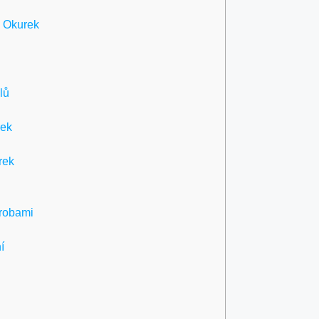
 Okurek
lů
rek
rek
robami
í