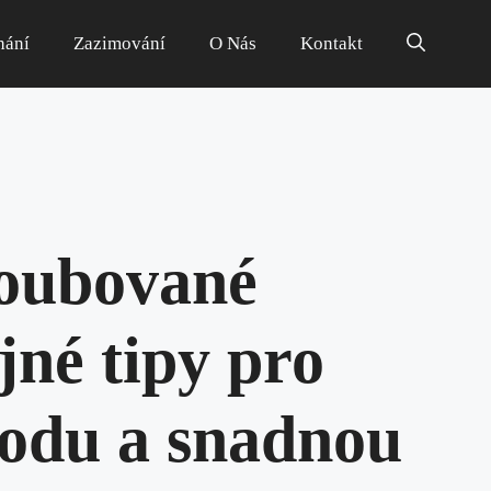
hání
Zazimování
O Nás
Kontakt
roubované
jné tipy pro
odu a snadnou