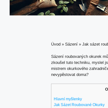
Úvod
»
Sázení
»
Jak sázet rou
Sázení roubovaných okurek může
zkoušel tuto techniku, myslel js
mistrem okurkového zahradničení
nevypěstovat doma?
O
Hlavní myšlenky
Jak Sázet Roubované Okurky