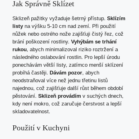
Jak Správně Sklízet
Sklizeň pažitky vyžaduje šetrný přístup.
Sklízím
listy
na výšku 5-10 cm nad zemí. Při použití
nůžek nebo ostrého nože zajišťuji čistý řez, což
brání poškození rostliny.
Vyhýbám se trhání
rukou
, abych minimalizoval riziko roztržení a
následného oslabování rostlin. Pro lepší úrodu
ponechávám větší listy, zatímco menší sklízení
probíhá častěji.
Dávám pozor
, abych
neodstraňoval více než jednu třetinu listů
najednou, což zajišťuje další růst během období
pěstování.
Sklizeň provádím
v suchých dnech,
kdy není mokro, což zaručuje čerstvost a lepší
skladovatelnost.
Použití v Kuchyni