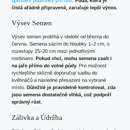
optimální podmínky pro růst
.
Půda, která je
čistá ařádně připravená, zaručuje lepší výnos.
Výsev Semen
Výsev semen probíhá v období od března do
června. Semena sázím do hloubky 1–2 cm, s
rozestupy 15–20 cm mezi jednotlivými
rostlinami.
Pokud chci, mohu semena zasít i
na jaře přímo do volné půdy.
Pro možnost
rychlejšího sklizně doporučuji sadbu do
květináčů a následné přesazení na vybrané
místo.
Důležité je pravidelně kontrolovat, zda
jsou semena dostatečně vlhká, což podpoří
správný růst.
Zálivka a Údržba