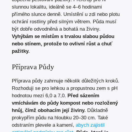
slunnou lokalitu, ideálně se 4–6 hodinami
přímého slunce denně. Umístění u zdi nebo plotu
ochrání rostliny před silným větrem. Půda musí
být dobře odvodněná a bohatá na živiny.
Vyhýbám se místům s trvalou slabou půdou
nebo stínem, protože to ovlivní růst a chuť
pažitky.
Příprava Půdy
Příprava půdy zahrnuje několik důležitých kroků.
Rozhoduji se pro lehkou a propustnou zem s pH
hodnotou mezi 6,0 a 7,0.
Před sázením
vmíchávám do půdy kompost nebo rozložený
hnůj, čímž obohacím její živiny.
Důkladně
prokypřím půdu na hloubku 20–30 cm. Také
odstraním plevele a kamení,
abych zajistil