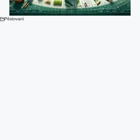
Pěstovaní