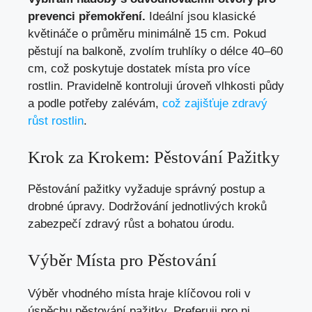
prevenci přemokření.
Ideální jsou klasické
květináče o průměru minimálně 15 cm. Pokud
pěstují na balkoně, zvolím truhlíky o délce 40–60
cm, což poskytuje dostatek místa pro více
rostlin. Pravidelně kontroluji úroveň vlhkosti půdy
a podle potřeby zalévám,
což zajišťuje zdravý
růst rostlin
.
Krok za Krokem: Pěstování Pažitky
Pěstování pažitky vyžaduje správný postup a
drobné úpravy. Dodržování jednotlivých kroků
zabezpečí zdravý růst a bohatou úrodu.
Výběr Místa pro Pěstování
Výběr vhodného místa hraje klíčovou roli v
úspěchu pěstování pažitky. Preferuji pro ni