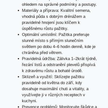
ohledem na správné podmínky a postupy.
Materiály a příprava: Kvalitní semena,
vhodná půda s dobrým drénážem a
pravidelné hnojení jsou klíčem k
úspěšnému růstu pažitky.
Optimální umístění: Pažitka preferuje
slunné místo s přímým slunečním
světlem po dobu 4–6 hodin denně, kde je
chráněna před větrem.
Pravidelná údržba: Zálivka 1–2krát týdně,
řezání listů a odstranění plevelů přispívá
k zdravému růstu a bohaté úrodě.
Sklizeň a využití: Sklízejte pažitku
pravidelně od května do září, kdy
dosahuje maximální chuti a vitality, a
využívejte ji v různých receptech v
kuchyni.
Prevence problémů: Monitorujte škůdce a