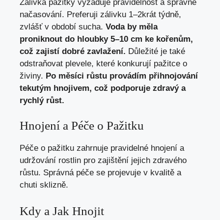
Zálivka pažitky vyžaduje pravidelnost a správné
načasování. Preferuji zálivku 1–2krát týdně,
zvlášť v období sucha.
Voda by měla
proniknout do hloubky 5–10 cm ke kořenům,
což zajistí dobré zavlažení.
Důležité je také
odstraňovat plevele, které konkurují pažitce o
živiny.
Po měsíci růstu provádím přihnojování
tekutým hnojivem, což podporuje zdravý a
rychlý růst.
Hnojení a Péče o Pažitku
Péče o pažitku zahrnuje pravidelné hnojení a
udržování rostlin pro zajištění jejich zdravého
růstu. Správná péče se projevuje v kvalitě a
chuti sklizně.
Kdy a Jak Hnojit