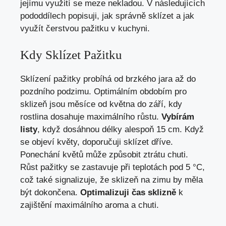
jejímu využití se meze nekladou. V následujících
pododdílech popisuji, jak správně sklízet a jak
využít čerstvou pažitku v kuchyni.
Kdy Sklízet Pažitku
Sklízení pažitky probíhá od brzkého jara až do
pozdního podzimu. Optimálním obdobím pro
sklizeň jsou měsíce od května do září, kdy
rostlina dosahuje maximálního růstu.
Vybírám
listy
, když dosáhnou délky alespoň 15 cm. Když
se objeví květy, doporučuji sklízet dříve.
Ponechání květů může způsobit ztrátu chuti.
Růst pažitky se zastavuje při teplotách pod 5 °C,
což také signalizuje, že sklizeň na zimu by měla
být dokončena.
Optimalizuji čas sklizně
k
zajištění maximálního aroma a chuti.