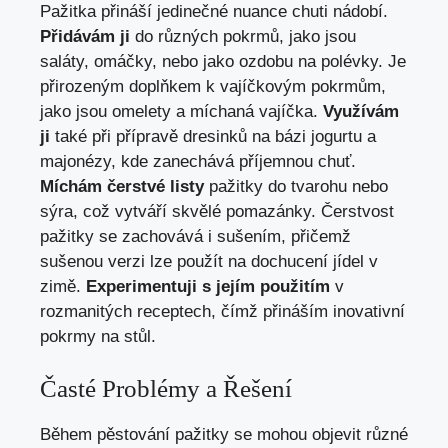
Pažitka přináší jedinečné nuance chuti nádobí.
Přidávám ji
do různých pokrmů, jako jsou
saláty, omáčky, nebo jako ozdobu na polévky. Je
přirozeným doplňkem k vajíčkovým pokrmům,
jako jsou omelety a míchaná vajíčka.
Využívám
ji
také při přípravě dresinků na bázi jogurtu a
majonézy, kde zanechává příjemnou chuť.
Míchám čerstvé listy
pažitky do tvarohu nebo
sýra, což vytváří skvělé pomazánky. Čerstvost
pažitky se zachovává i sušením, přičemž
sušenou verzi lze použít na dochucení jídel v
zimě.
Experimentuji s jejím použitím
v
rozmanitých receptech, čímž přináším inovativní
pokrmy na stůl.
Časté Problémy a Řešení
Během pěstování pažitky se mohou objevit různé