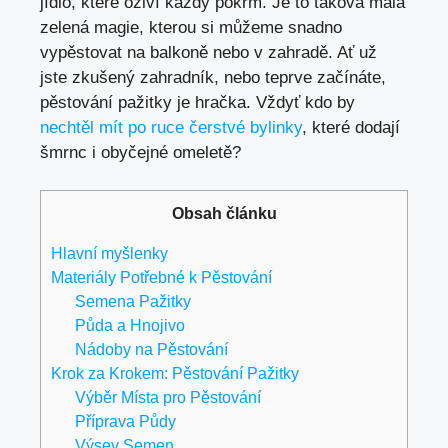
jídlo, které oživí každý pokrm. Je to taková malá
zelená magie, kterou si můžeme snadno
vypěstovat na balkoně nebo v zahradě. Ať už
jste zkušený zahradník, nebo teprve začínáte,
pěstování pažitky je hračka. Vždyť kdo by
nechtěl mít po ruce čerstvé bylinky
, které dodají
šmrnc i obyčejné omeletě?
Obsah článku
Hlavní myšlenky
Materiály Potřebné k Pěstování
Semena Pažitky
Půda a Hnojivo
Nádoby na Pěstování
Krok za Krokem: Pěstování Pažitky
Výběr Místa pro Pěstování
Příprava Půdy
Výsev Semen