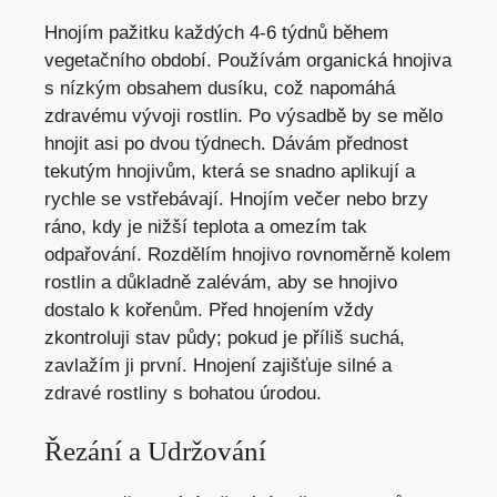
Hnojím pažitku každých 4-6 týdnů během
vegetačního období. Používám organická hnojiva
s nízkým obsahem dusíku, což napomáhá
zdravému vývoji rostlin. Po výsadbě by se mělo
hnojit asi po dvou týdnech. Dávám přednost
tekutým hnojivům, která se snadno aplikují a
rychle se vstřebávají. Hnojím večer nebo brzy
ráno, kdy je nižší teplota a omezím tak
odpařování. Rozdělím hnojivo rovnoměrně kolem
rostlin a důkladně zalévám, aby se hnojivo
dostalo k kořenům. Před hnojením vždy
zkontroluji stav půdy; pokud je příliš suchá,
zavlažím ji první. Hnojení zajišťuje silné a
zdravé rostliny s bohatou úrodou.
Řezání a Udržování