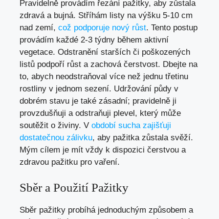
Pravidelně provádím řezání pažitky, aby zůstala
zdravá a bujná. Stříhám listy na výšku 5-10 cm
nad zemí,
což podporuje nový růst
. Tento postup
provádím každé 2-3 týdny během aktivní
vegetace. Odstranění starších či poškozených
listů podpoří růst a zachová čerstvost. Dbejte na
to, abych neodstraňoval více než jednu třetinu
rostliny v jednom sezení. Udržování půdy v
dobrém stavu je také zásadní; pravidelně ji
provzdušňuji a odstraňuji plevel, který může
soutěžit o živiny. V
období sucha zajišťuji
dostatečnou zálivku
, aby pažitka zůstala svěží.
Mým cílem je mít vždy k dispozici čerstvou a
zdravou pažitku pro vaření.
Sběr a Použití Pažitky
Sběr pažitky probíhá jednoduchým způsobem a