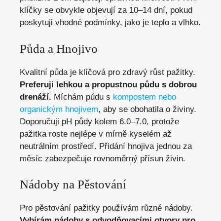
klíčky se obvykle objevují za 10–14 dní, pokud
poskytuji vhodné podmínky, jako je teplo a vlhko.
Půda a Hnojivo
Kvalitní půda je klíčová pro zdravý růst pažitky.
Preferuji lehkou a propustnou půdu s dobrou
drenáží.
Míchám půdu s
kompostem nebo
organickým hnojivem
, aby se obohatila o živiny.
Doporučuji pH půdy kolem 6.0–7.0, protože
pažitka roste nejlépe v mírně kyselém až
neutrálním prostředí. Přidání hnojiva jednou za
měsíc zabezpečuje rovnoměrný přísun živin.
Nádoby na Pěstování
Pro pěstování pažitky používám různé nádoby.
Vybírám nádoby s odvodňovacími otvory pro