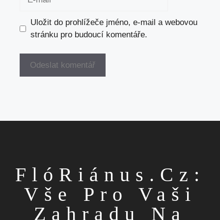
mail
Uložit do prohlížeče jméno, e-mail a webovou
stránku pro budoucí komentáře.
FlóRiánus.cz:
Vše Pro Vaši
Zahradu Na