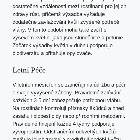
dostatečné vzdálenosti mezi rostlinami pro jejich
zdravý růst, přičemž výsadba vyžaduje
dodatečné zavlažování kvůli zvýšené potřebě
vláhy. V tomto období mohu také začít s
výsevem květin, jako jsou slunečnice a petúnie.
Začátek výsadby květin v dubnu podporuje
biodiverzitu a přitahuje opylovače.
Letní Péče
V letních měsících se zaměřuji na údržbu a péči
o svoje vyvýšené záhony. Pravidelné zalévání
každých 3-5 dní zabezpečuje potřebnou vláhu.
Na rostlinách kontroluji příznaky škůdců a hned
zasahuji biopesticidy nebo přírodními metodami.
Pravidelné hnojení každé 4 týdny podporuje
vývoj rostlin. Odstraněním odkvetlých květů
zvyšuje jejich zdraví a prodlužuji období květu.