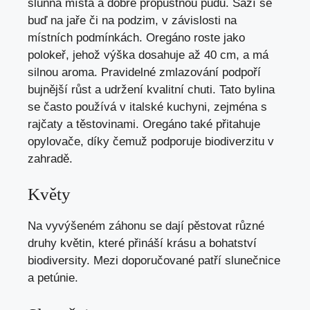
slunná místa a dobře propustnou půdu. Sází se
buď na jaře či na podzim, v závislosti na
místních podmínkách. Oregáno roste jako
polokeř, jehož výška dosahuje až 40 cm, a má
silnou aroma. Pravidelné zmlazování podpoří
bujnější růst a udržení kvalitní chuti. Tato bylina
se často používá v italské kuchyni, zejména s
rajčaty a těstovinami. Oregáno také přitahuje
opylovače, díky čemuž podporuje biodiverzitu v
zahradě.
Květy
Na vyvýšeném záhonu se dají pěstovat různé
druhy květin, které přináší krásu a bohatství
biodiversity. Mezi doporučované patří slunečnice
a petúnie.