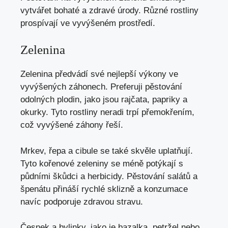
vytvářet bohaté a zdravé úrody. Různé rostliny
prospívají ve vyvýšeném prostředí.
Zelenina
Zelenina předvádí své nejlepší výkony ve
vyvýšených záhonech. Preferuji pěstování
odolných plodin, jako jsou rajčata, papriky a
okurky. Tyto rostliny neradi trpí přemokřením,
což vyvýšené záhony řeší.
Mrkev, řepa a cibule se také skvěle uplatňují.
Tyto kořenové zeleniny se méně potýkají s
půdními škůdci a herbicidy. Pěstování salátů a
špenátu přináší rychlé sklizně a konzumace
navíc podporuje zdravou stravu.
Česnek a bylinky, jako je bazalka, petržel nebo