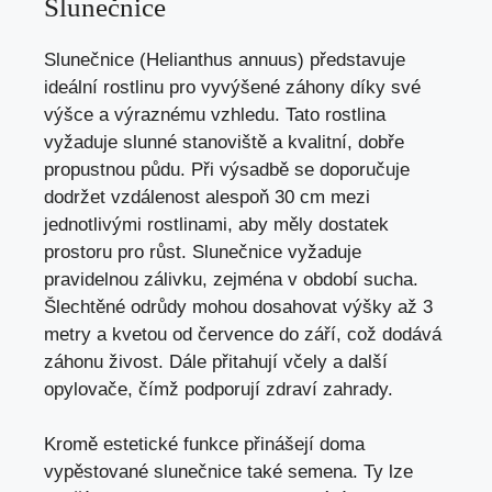
Slunečnice
Slunečnice (Helianthus annuus) představuje
ideální rostlinu pro vyvýšené záhony díky své
výšce a výraznému vzhledu. Tato rostlina
vyžaduje slunné stanoviště a kvalitní, dobře
propustnou půdu. Při výsadbě se doporučuje
dodržet vzdálenost alespoň 30 cm mezi
jednotlivými rostlinami, aby měly dostatek
prostoru pro růst. Slunečnice vyžaduje
pravidelnou zálivku, zejména v období sucha.
Šlechtěné odrůdy mohou dosahovat výšky až 3
metry a kvetou od července do září, což dodává
záhonu živost. Dále přitahují včely a další
opylovače, čímž podporují zdraví zahrady.
Kromě estetické funkce přinášejí doma
vypěstované slunečnice také semena. Ty lze